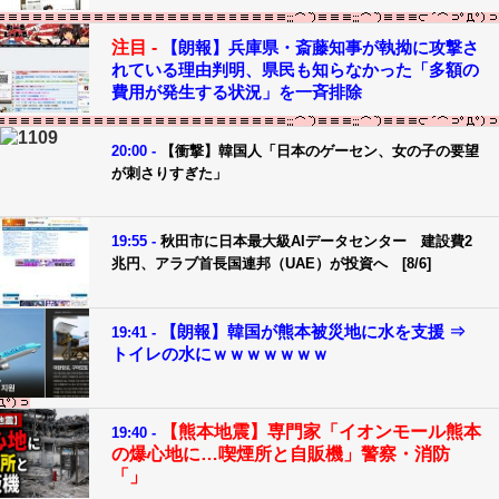
注目 -
【朗報】兵庫県・斎藤知事が執拗に攻撃さ
れている理由判明、県民も知らなかった「多額の
費用が発生する状況」を一斉排除
20:00 -
【衝撃】韓国人「日本のゲーセン、女の子の要望
が刺さりすぎた」
19:55 -
秋田市に日本最大級AIデータセンター 建設費2
兆円、アラブ首長国連邦（UAE）が投資へ [8/6]
【朗報】韓国が熊本被災地に水を支援 ⇒
19:41 -
トイレの水にｗｗｗｗｗｗｗ
【熊本地震】専門家「イオンモール熊本
19:40 -
の爆心地に…喫煙所と自販機」警察・消防
「」