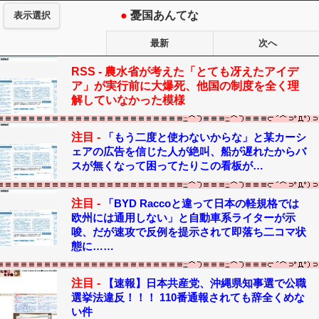
●
憂国あんてな
表示選択
最新
次へ
RSS -
農水省が考えた「とても冴えたアイデ
ア」が実行前に大爆死、他国の制度を全く理
解していなかった模様
注目 -
「もう二度と使わないからな」と某カーシ
ェアの広告を信じた人が絶叫、船が遅れたからバ
スが無くなって困ってたりこの看板が…
注目 -
「BYD Raccoと違って日本の軽規格では
欧州には通用しない」と自動車系ライターが示
唆、だが速攻で反例を提示されて即落ち二コマ状
態に……
注目 -
【速報】日本共産党、沖縄県知事選で公職
選挙法違反！！！ 110番通報されても辞全くめな
い件