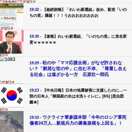
19:32 -
【超絶朗報】「れいわ新選組」改め、新党「いの
ちの党」爆誕！！！うおおおおおおおお
19:30 -
【速報】れいわ新選組、「いのちの党」に党名変
更ｗｗｗｗｗｗ
松のや「ママ応援企画」がなぜ許されな
19:29 -
い？「窮屈な世の中」に住む不幸、「尊重し合え
る社会」は遠ざかる一方 石原壮一郎氏
19:23 -
【中央日報】日本の地震被害に支援したのに…一
部の日本人「韓国産の水は水洗トイレに」[8/6] [昆虫図
鑑★]
ウクライナ軍参謀本部「今年のロシア軍死
19:10 -
傷者24万人…新規兵力の募集規模を上回る」！