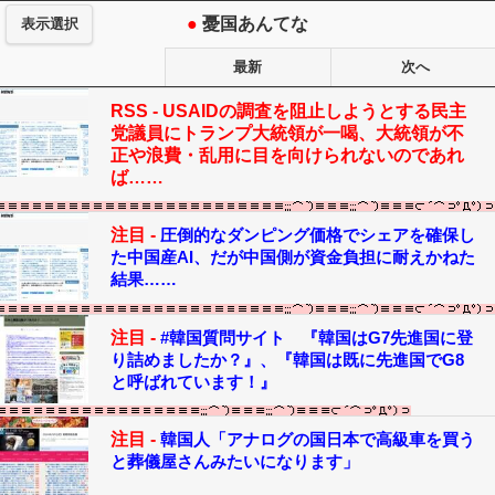
●
憂国あんてな
表示選択
最新
次へ
RSS -
USAIDの調査を阻止しようとする民主
党議員にトランプ大統領が一喝、大統領が不
正や浪費・乱用に目を向けられないのであれ
ば……
注目 -
圧倒的なダンピング価格でシェアを確保し
た中国産AI、だが中国側が資金負担に耐えかねた
結果……
注目 -
#韓国質問サイト 『韓国はG7先進国に登
り詰めましたか？』、『韓国は既に先進国でG8
と呼ばれています！』
注目 -
韓国人「アナログの国日本で高級車を買う
と葬儀屋さんみたいになります」