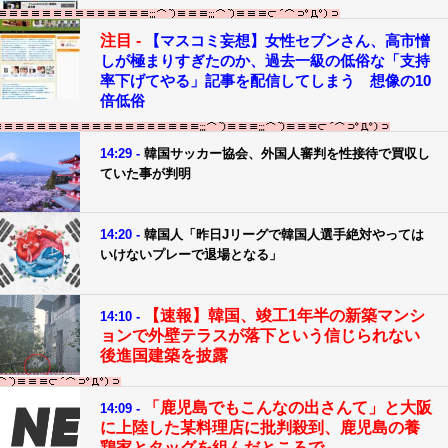
注目 -
【マスコミ妄想】女性セブンさん、高市憎
しが極まりすぎたのか、過去一級の低俗な「支持
率下げてやる」記事を配信してしまう 想像の10
倍低俗
14:29 -
韓国サッカー協会、外国人審判を性接待で買収し
ていた事が判明
14:20 -
韓国人「昨日Jリーグで韓国人選手絶対やっては
いけないプレーで退場となる」
【速報】韓国、竣工1年半の新築マンシ
14:10 -
ョンで外壁テラスが落下という信じられない
後進国建築を披露
「鹿児島でもこんなの出さんて」と大阪
14:09 -
に上陸した某料理店に批判殺到、鹿児島の養
鶏家とタッグを組んだところで……