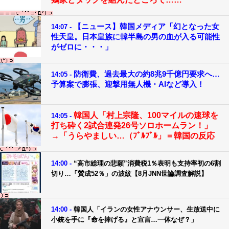
【ニュース】韓国メディア「幻となった女
14:07 -
性天皇。日本皇族に韓半島の男の血が入る可能性
がゼロに・・・」
防衛費、過去最大の約8兆9千億円要求へ…
14:05 -
予算案で膨張、迎撃用無人機・AIなど導入！
韓国人「村上宗隆、100マイルの速球を
14:05 -
打ち砕く2試合連発26号ソロホームラン！」
→「うらやましい…（ﾌﾞﾙﾌﾞﾙ」＝韓国の反応
14:00 -
“高市総理の悲願”消費税1％表明も支持率初の6割
切り…「賛成52％」の波紋【8月JNN世論調査解説】
14:00 -
韓国人「イランの女性アナウンサー、生放送中に
小銃を手に『命を捧げる』と宣言…一体なぜ？」