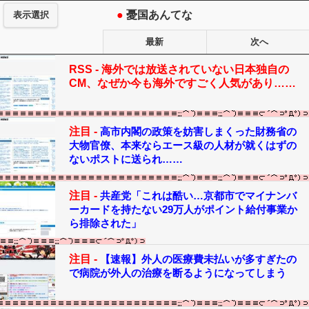
●
憂国あんてな
表示選択
最新
次へ
RSS -
海外では放送されていない日本独自の
CM、なぜか今も海外ですごく人気があり……
注目 -
高市内閣の政策を妨害しまくった財務省の
大物官僚、本来ならエース級の人材が就くはずの
ないポストに送られ……
注目 -
共産党「これは酷い…京都市でマイナンバ
ーカードを持たない29万人がポイント給付事業か
ら排除された」
注目 -
【速報】外人の医療費未払いが多すぎたの
で病院が外人の治療を断るようになってしまう