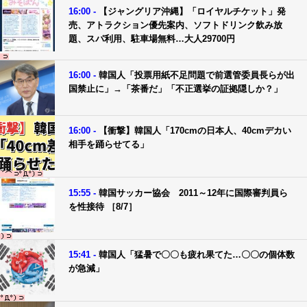
16:00 -
【ジャングリア沖縄】「ロイヤルチケット」発
売、アトラクション優先案内、ソフトドリンク飲み放
題、スパ利用、駐車場無料…大人29700円
16:00 -
韓国人「投票用紙不足問題で前選管委員長らが出
国禁止に」→「茶番だ」「不正選挙の証拠隠しか？」
16:00 -
【衝撃】韓国人「170cmの日本人、40cmデカい
相手を踊らせてる」
15:55 -
韓国サッカー協会 2011～12年に国際審判員ら
を性接待 ［8/7］
15:41 -
韓国人「猛暑で〇〇も疲れ果てた…〇〇の個体数
が急減」