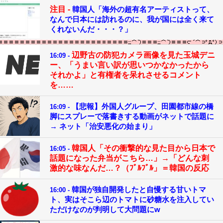
注目 -
韓国人「海外の超有名アーティストって、
なんで日本には訪れるのに、我が国には全く来て
くれないんだ・・・？」
辺野古の防犯カメラ画像を見た玉城デニ
16:09 -
ー、「うまい言い訳が思いつかなかったから
それかよ」と有権者を呆れさせるコメント
を……
【悲報】外国人グループ、田園都市線の橋
16:09 -
脚にスプレーで落書きする動画がネットで話題に
→ ネット「治安悪化の始まり」
韓国人「その衝撃的な見た目から日本で
16:05 -
話題になった弁当がこちら…」→「どんな刺
激的な味なんだ…？（ﾌﾞﾙﾌﾞﾙ」＝韓国の反応
韓国が独自開発したと自慢する甘いトマ
16:00 -
ト、実はそこら辺のトマトに砂糖水を注入してい
ただけなのが判明して大問題にw