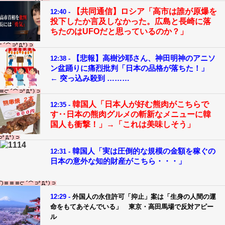
【共同通信】ロシア「高市は誰が原爆を
12:40 -
投下したか言及しなかった。広島と長崎に落
ちたのはUFOだと思っているのか？」
【悲報】高樹沙耶さん、神田明神のアニソ
12:38 -
ン盆踊りに痛烈批判「日本の品格が落ちた！」
← 突っ込み殺到 ………
韓国人「日本人が好む熊肉がこちらで
12:35 -
す‥日本の熊肉グルメの斬新なメニューに韓
国人も衝撃！」→「これは美味しそう」
韓国人「実は圧倒的な規模の金額を稼ぐの
12:31 -
日本の意外な知的財産がこちら・・・」
12:29 -
外国人の永住許可「抑止」案は「生身の人間の運
命をもてあそんでいる」 東京・高田馬場で反対アピー
ル