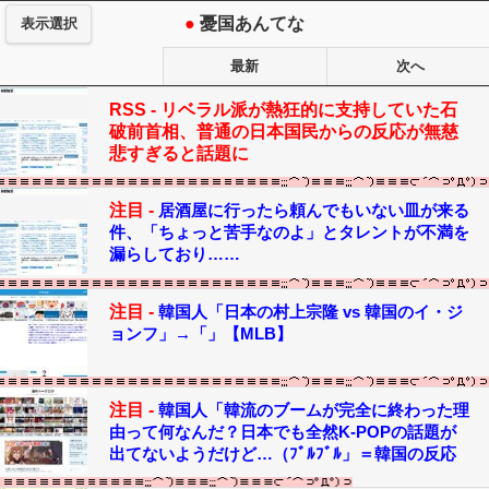
●
憂国あんてな
表示選択
最新
次へ
RSS -
リベラル派が熱狂的に支持していた石
破前首相、普通の日本国民からの反応が無慈
悲すぎると話題に
注目 -
居酒屋に行ったら頼んでもいない皿が来る
件、「ちょっと苦手なのよ」とタレントが不満を
漏らしており……
注目 -
韓国人「日本の村上宗隆 vs 韓国のイ・ジ
ョンフ」→「」【MLB】
注目 -
韓国人「韓流のブームが完全に終わった理
由って何なんだ？日本でも全然K-POPの話題が
出てないようだけど…（ﾌﾞﾙﾌﾞﾙ」＝韓国の反応