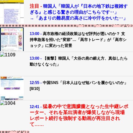
注目 -
韓国人「韓国人が『日本の地下鉄は複雑す
ぎる』と感じる驚きの理由がこちらです‥」
→「あまりの難易度の高さに冷や汗をかいた‥」
13:00 -
高市政権の経済政策はなぜ評判が悪いのか？ 支
持率急落を招いた“変節”…「高市トレード」が「高市シ
ョック」に変わった背景
13:00 -
【衝撃】韓国人「大谷の肩の鍛え方、真似したら
動けなくなった」
12:55 -
中国SNS「日本人はなぜ短パンを履かないのか」
[8/10]
猛暑の中で意識朦朧となった生中継レポ
12:41 -
ーター、それを某出演者が爆笑しながら現場
レポート続行を強制する動画が再注目され
て……