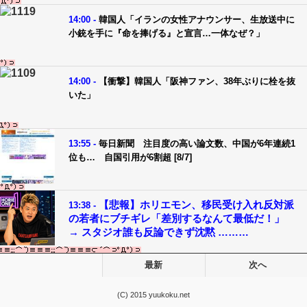
14:00 -
韓国人「イランの女性アナウンサー、生放送中に
小銃を手に『命を捧げる』と宣言…一体なぜ？」
14:00 -
【衝撃】韓国人「阪神ファン、38年ぶりに栓を抜
いた」
13:55 -
毎日新聞 注目度の高い論文数、中国が6年連続1
位も… 自国引用が6割超 [8/7]
【悲報】ホリエモン、移民受け入れ反対派
13:38 -
の若者にブチギレ「差別するなんて最低だ！」
→ スタジオ誰も反論できず沈黙 ………
最新
次へ
(C) 2015 yuukoku.net