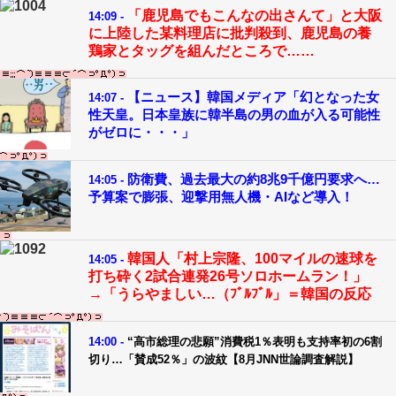
「鹿児島でもこんなの出さんて」と大阪
14:09 -
に上陸した某料理店に批判殺到、鹿児島の養
鶏家とタッグを組んだところで……
【ニュース】韓国メディア「幻となった女
14:07 -
性天皇。日本皇族に韓半島の男の血が入る可能性
がゼロに・・・」
防衛費、過去最大の約8兆9千億円要求へ…
14:05 -
予算案で膨張、迎撃用無人機・AIなど導入！
韓国人「村上宗隆、100マイルの速球を
14:05 -
打ち砕く2試合連発26号ソロホームラン！」
→「うらやましい…（ﾌﾞﾙﾌﾞﾙ」＝韓国の反応
14:00 -
“高市総理の悲願”消費税1％表明も支持率初の6割
切り…「賛成52％」の波紋【8月JNN世論調査解説】