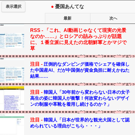
●
憂国あんてな
表示選択
最新
次へ
RSS -
「これ、AI動画じゃなくて現実の光景
なのか……」とロシアの詰みっぷりが話題
に、１番立派に見えたの北朝鮮軍とかマジで
草
注目 -
圧倒的なダンピング価格でシェアを確保し
た中国産AI、だが中国側が資金負担に耐えかねた
結果……
注目 -
韓国人「30年前から変わらない日本の女子
高生の姿に韓国人が衝撃！何故変わらないデザイ
ンの制服や革靴を着用し続けるのか？」
注目 -
韓国人「日本が世界的な観光大国として認
められている理由がこちら・・・」