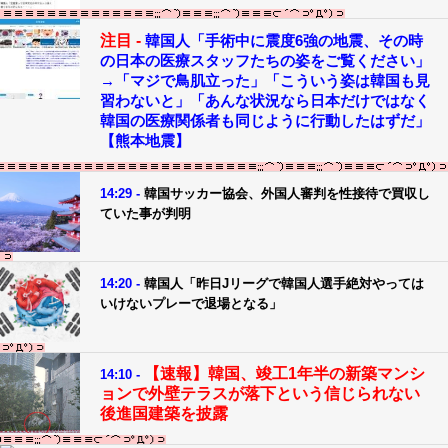
注目 -
韓国人「手術中に震度6強の地震、その時
の日本の医療スタッフたちの姿をご覧ください」
→「マジで鳥肌立った」「こういう姿は韓国も見
習わないと」「あんな状況なら日本だけではなく
韓国の医療関係者も同じように行動したはずだ」
【熊本地震】
14:29 -
韓国サッカー協会、外国人審判を性接待で買収し
ていた事が判明
14:20 -
韓国人「昨日Jリーグで韓国人選手絶対やっては
いけないプレーで退場となる」
【速報】韓国、竣工1年半の新築マンシ
14:10 -
ョンで外壁テラスが落下という信じられない
後進国建築を披露