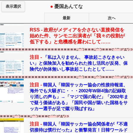
●
憂国あんてな
表示選択
最新
次へ
RSS -
政府がメディアを介さない直接発信を
始めた件、サンモニ出演者が「我々の役割が
低下する」と危機感を露わにして……
注目 -
「私は入りません、 事故起こさなきゃい
い」と保険加入を勧められた推し活民が反発、保
険代が勿体無いし事故起こしたとして……
注目 -
韓国人「韓国サッカー協会の性接待報道、
海外でも大騒ぎに・・・2002年W杯4強の記録取
り消しの声も」→「マジで国の恥だ」「2002年ま
で疑う価値がある」「国民や国が築いた国格をサ
ッカー選手が足で蹴り飛ばすね」
注目 -
韓国人「韓国サッカー協会関係者が『不適
切接待は慣行だった』と衝撃発言！日韓ワールド