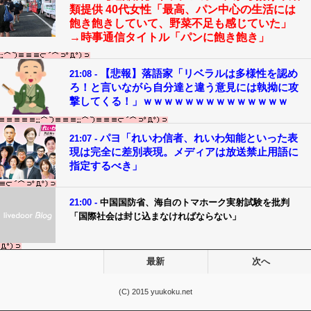
類提供 40代女性「最高、パン中心の生活には
飽き飽きしていて、野菜不足も感じていた」
→時事通信タイトル「パンに飽き飽き」
【悲報】落語家「リベラルは多様性を認め
21:08 -
ろ！と言いながら自分達と違う意見には執拗に攻
撃してくる！」ｗｗｗｗｗｗｗｗｗｗｗｗｗｗ
パヨ「れいわ信者、れいわ知能といった表
21:07 -
現は完全に差別表現。メディアは放送禁止用語に
指定するべき」
21:00 -
中国国防省、海自のトマホーク実射試験を批判
「国際社会は封じ込まなければならない」
最新
次へ
(C) 2015 yuukoku.net