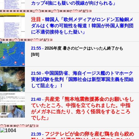
カップ4強にも疑いの視線が向けられる」
注目 -
韓国人「欧州メディアがロンドン五輪銅メ
ダルはく奪の可能性を報道！韓国が外国人審判団
に不適切接待をした疑い」
21:55 -
2026年度 暑さのピークはいったん終了かも
[8/8]
中国国防省、海自イージス艦のトマホーク
21:50 -
実射試験を批判「国際社会は新型軍国主義を団結
して阻止を」！
共産党「熊本地震救援募金のお願いをし
21:40 -
ていたところ、中指を立てられました。中指
がメガネに当たり、危うく怪我をするところ
でした」
フジテレビが金の卵を産む鶏を自ら絞め
21:39 -