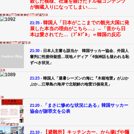
殺した模様、社運を賭けたドル箱コンテンツ
が御蔵入りになってしまい……
韓国人「日本がここまでの観光大国に発
21:35 -
展した本当の理由がこちら…」→「昔から日
本は愛されてた…（ﾌﾞﾙﾌﾞﾙ」＝韓国の反応
21:30 -
日本人主審も該当か 韓国サッカー協会、外国人
審判に性接待疑惑…現地メディア「4強神話も疑われる恥
ずべき状況」
21:23 -
韓国人「避暑シーズンの海に『木箱地雷』がぷか
ぷか…江華島の海岸で北朝鮮の地雷15個発見」
「まさに惨めな状況にある」韓国サッカー
21:20 -
協会が謝罪文を公表
【避難所】キッチンカー、から揚げや麺
21:10 -