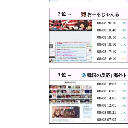
08/08 18:55
伊・ナポリで大震災(マグニチュー
JPG
08/08 18:51
【悲報】中国、橋の欄干が
JPG
2 位 →
おーるじゃんる
原爆ドーム前に居
08/08 18:39
08/08 20:10
JPG
08/08 18:31
韓国人「海外YouTu
08/08 19:40
JPG
08/08 18:29
中道改革連合の埋もれた存
JPG
08/08 19:10
JPG
08/08 18:10
08/08 18:20
JPG
中国紙、海自の「Jap
08/08 17:10
JPG
08/08 18:16
日本人主審も該当か 韓国サ
PNG
08/08 16:10
PNG
08/08 18:12
韓国人「日本の柴犬くん散
JPG
【秋田県】記者
08/08 18:10
JPG
3 位 →
韓国の反応 | 海外
明 県が聞き取り
08/08 18:08
【は？】極左団体さん
JPG
08/08 18:05
JPG
ｗｗｗｗｗｗｗｗｗ
08/08 18:07
エッセイスト「原爆
JPG
08/08 16:05
JPG
08/08 18:06
東京都、八重洲駐車
JPG
08/08 14:05
JPG
韓国人「最近の
08/08 18:05
08/08 12:05
JPG
JPG
い…（ﾌﾞﾙﾌﾞﾙ
08/08 09:25
JPG
08/08 18:00
中国の「レアアース武器化
08/08 07:05
JPG
08/08 18:00
#韓国質問サイト 『
JPG