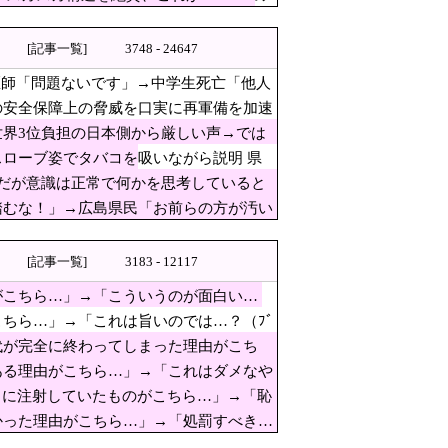
題はない」
[記事一覧]
3748 - 24647
見守っていた観客たちが……
医師「問題ないです」→中学生死亡「他人
の安全保障上の脅威を口実に再軍備を加速
の支持者ら
界3位負担の日本側から厳しい声→では
ローブ姿でタバコを吸いながら説明 県
だが意識は正常で何かを思考していると
[8/8] [ばーど★]
踏むな！」→広島県民「お前らの方が汚い
ーブ姿でタバコを吸いながら説
[記事一覧]
3183 - 12117
が鋭すぎるとネットで話題に → ｗｗｗ
がこちら…」→「こういうのが面白い…
」⇒「中国の核は綺麗な核！」
ちら…」→「これは旨いのでは…？（ﾌﾞ
民の命と財産守る」！
代が完全に終わってしまった理由がこち
ちら…」→「こういうのが面白
ある理由がこちら…」→「これはダメなや
うに注射していたものがこちら…」→「恥
かった理由がこちら…」→「処罰すべき…
するな！』