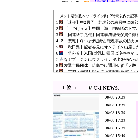
「他人のCT画像
08/08 20:08
【動画】左翼さんが大
PNG
ｗｗｗｗｗｗ
08/08 20:00
「神聖なる場所です」靖国
08/08 20:00
韓国人「開票所に他地域の
JPG
08/08 20:00
【衝撃】韓国人「日本の宅
JPG
08/08 19:55
甲子園出場校 猛暑と資金難に
GIF
【しつけぇｗ】
08/08 19:40
JPG
を加速している
「私達が原爆ド
08/08 19:39
世の人が……
08/08 19:29
高市首相靖国参拝「適切に
JPG
08/08 19:20
飛行開発実験団のF-
JPG
08/08 19:20
【今はやってない】
1 位 →
U-1 NEWS.
【国連終了危機
08/08 19:10
JPG
08/08 20:39
では誰が払って
08/08 19:08
【悲報】アニメーター
JPG
08/08 19:39
08/08 18:39
08/08 19:00
韓国人「日本で道に迷
PNG
08/08 17:39
08/08 19:00
【話題】高市首相靖国参拝
08/08 16:39
08/08 19:00
韓国人「ホームプラス、4ヶ
JPG
08/08 15:49