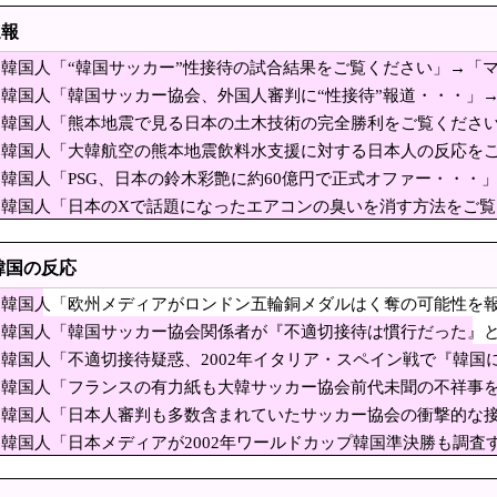
当時15歳以下の少女10人被害か、動画770本 男を再逮捕
速報
ウォン、SKハイニックス400万ウォンまで行くのか…証券街で『依然として過小評
韓国人「“韓国サッカー”性接待の試合結果をご覧ください」→「
聞、まだこんなロマンが残ってたのか」
が本当のベッドサッカーだ」
韓国人「韓国サッカー協会、外国人審判に“性接待”報道・・・」→
け続けて「運輸大隊長」と呼ばれる
か？」「日本人が言ってたこと正しかったね・・・」「もうサッ
韓国人「熊本地震で見る日本の土木技術の完全勝利をご覧くださ
見ると日本人は何か適当に作る感じがしない・・・」「あれがま
日本EEZでワイヤのようなもの海中に投入 外務省が抗議 ［8/8]
韓国人「大韓航空の熊本地震飲料水支援に対する日本人の反応を
ん、 事故起こさなきゃいい」と保険加入を勧められ
韓国人「PSG、日本の鈴木彩艶に約60億円で正式オファー・・・」
ﾙ）」「レギュラーとして出れるとは思わないけど、それでもやっ
したとして……
韓国人「日本のXで話題になったエアコンの臭いを消す方法をご
4兆ウォン投資で龍仁・清州に大規模半導体工場建設…AI時代の需要に対応」
ッカー協会関係者が『不適切接待は慣行だった』と衝
韓国の反応
が向けられる」
誤って正常脳幹を摘出された女性､重篤な植物状態だ
韓国人「欧州メディアがロンドン五輪銅メダルはく奪の可能性を
ーム、倒産も急増 過去最多ペースで推移 「当たれば一攫千金」過去の時代に
した疑い」
韓国人「韓国サッカー協会関係者が『不適切接待は慣行だった』と
ンション持ちも基礎年金受給対象？おかしいだろ！」政府の基礎年金改革案に物議
疑いの視線が向けられる」
韓国人「不適切接待疑惑、2002年イタリア・スペイン戦で『韓
に応じ超希少血液「Jr(a-)」を提供＝韓国SNS「本当にありがたい」[8/8]
に報道！」
韓国人「フランスの有力紙も大韓サッカー協会前代未聞の不祥事
に発展してしまう‥」
V「ラッコ」をどう見ているのか？…中国メディア！
韓国人「日本人審判も多数含まれていたサッカー協会の衝撃的な
の名前が次々と明るみに‥」
詐称していると確信した某映画評論家、「上級公務員
韓国人「日本メディアが2002年ワールドカップ韓国準決勝も調
に指摘‥」
コミを受けまくり……
規ディーラーで車検を頼んだら担当整備士が「グエン」さんだったか