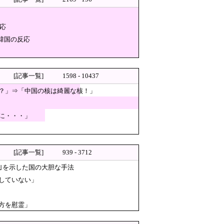
応
な！」→広島県民「お前らの方
韓国の反応
ら…」→「これは旨いので
」
[記事一覧]
1598 - 10437
？」⇒「中国の核は綺麗な核！」
ったのが判明
い口でくわえる姿も 大久野島
に・・・」
会長と監督を批判か
[記事一覧]
939 - 3712
/8]
｣を示した国の大胆な手法
スカスカ構造を絶賛、これが
していない」
クラファン立ち上げも準備
イナと戦争状態に！
方を慰霊」
奪われた』と欧州の大手メディア