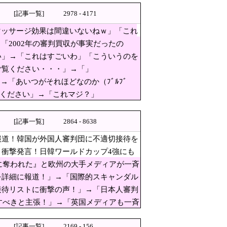
[記事一覧]
2978 - 4171
価』と言われる理由」
マッサージ効果は間違いないねｗ」「これ
「2002年の審判買収が事実だったの
カー代表、サッカー協会解散しよう」
い」→「これはすごいわ」「こういうのを
さに経験値である」
ご覧ください・・・」→「」
た推し活民が反発、保険代が勿体
→「あいつがそれほどなのか（ﾌﾞﾙﾌﾞ
ぱり羨ましいね」
覧ください」→「これマジ？」
撃発言！日韓ワールドカップ4強
[記事一覧]
2864 - 8638
が意識は正常で何かを思考してい
報道！韓国が外国人審判団に不適切接待を
衝撃発言！日韓ワールドカップ4強にも
国に奪われた』と欧州の大手メディアが一斉
を詳細に報道！」→「国際的スキャンダル
接待リストに衝撃の声！」→「日本人審判
試験に合格とは書いてないんで
査すべきと主張！」→「英国メディアも一斉
ら次回から別の整備工場にする！」 ｗｗ
[記事一覧]
2169 - 156