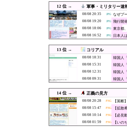
国家予算が枯渇
08/08 14:09
12 位 →
軍事・ミリタリー速
アリティありす
08/08 14:07
【ニュース】 広島記
PNG
08/08 20:35
なぜプ
JPG
08/08 19:20
韓国人「『日本
飛行開発
08/08 14:05
JPG
JPG
08/08 18:06
こちら…（ﾌﾞﾙﾌ
東京都
JPG
08/08 14:00
「差別でない」三重県知事
08/08 16:52
日本人
JPG
08/08 14:00
【早稲田】“無銭飲食”複数
08/08 14:00
韓国人「まさか…W杯視聴に
JPG
13 位 →
コリアル
08/08 14:00
【衝撃】韓国人「大谷の今
JPG
08/08 18:31
韓国人「
08/08 13:55
08/08 15:31
中国SNS「アニメの世界が
韓国人
08/08 12:31
韓国人
08/08 13:39
【朗報】日本のおじいちゃ
JPG
08/08 09:31
韓国人
08/08 13:38
【悲報】小野田紀美大
JPG
到 ｗｗｗｗｗｗｗｗ
08/08 13:29
参政党、福岡県議選に30
JPG
14 位 →
正義の見方
文科省が女性専
08/08 13:20
08/08 20:28
【英断
PNG
08/08 13:10
ドイツ空港のウクラ
JPG
08/08 15:47
【拡散
PNG
準備
08/08 10:14
【速報】日本赤十
08/08 13:10
【必見
PNG
JPG
た」※今回で4回
08/08 01:59
【いの
PNG
08/08 13:00
財源なき減税、揺らぐ信認