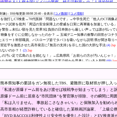
みてました」
絶賛する”人権大国”ドイツの警察、極左活動家への「人道的対処」
神社、境内におけるコスプレや軍装の禁止を発表
投票用紙が混入…不正選挙では？」と騒然
配伝票、印刷じゃなかった」
苦しむ [8/8]
中国、海上自衛隊のトマホーク試射を批判「周辺の安
」
ーム前をあけ渡せば核戦争が始まってしまう」と訴え
判断」 官房長官
2戦闘機に大型の謎ミサイル…ステルス性と射程1000kmを誇る「最
審判への性接待疑惑…大韓サッカー協会が声明「現在は一切発生し
】国連事務総長が資金難を警告→未払い額を見た世界
熊本県知事の要請をガン無視したTBS、避難所に取材班が押し入
いないのか言え
さん「日本の復興は…中国の温情のおかげだ！」 ← 突っ込み殺到
を……
「私達が原爆ドーム前をあけ渡せば核戦争が始まってしまう」と訴
人が……
ったら無料案内所に行けばOKです」
原爆ドーム前に居座る”市民団体”を警官隊が排除、その瞬間に周
「私は入りません、 事故起こさなきゃいい」と保険加入を勧めら
「適切に判断」 官房長官
し事故起こしたとして……
高市首相が経歴詐称していると確信した某映画評論家、「上級公
月で2500人が退職…店も商品も『ガラガラ』」→「労組の夢が実現したね」
が…」とツッコミを受けまくり……
「BYD RACCOは利便性より安全性を優先した設計」とEV推進派