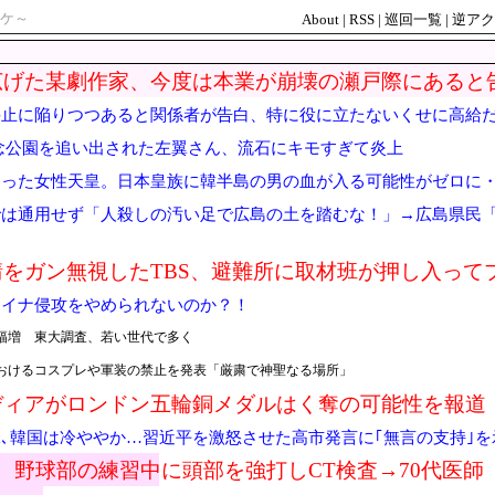
ケ～
About
|
RSS
|
巡回一覧
|
逆アク
広げた某劇作家、今度は本業が崩壊の瀬戸際にあると
停止に陥りつつあると関係者が告白、特に役に立たないくせに高給
念公園を追い出された左翼さん、流石にキモすぎて炎上
なった女性天皇。日本皇族に韓半島の男の血が入る可能性がゼロに
では通用せず「人殺しの汚い足で広島の土を踏むな！」→広島県民
をガン無視したTBS、避難所に取材班が押し入って
ライナ侵攻をやめられないのか？！
幅増 東大調査、若い世代で多く
おけるコスプレや軍装の禁止を発表「厳粛で神聖なる場所」
ディアがロンドン五輪銅メダルはく奪の可能性を報道
」
､韓国は冷ややか…習近平を激怒させた高市発言に｢無言の支持｣
、野球部の練習中に頭部を強打しCT検査→70代医