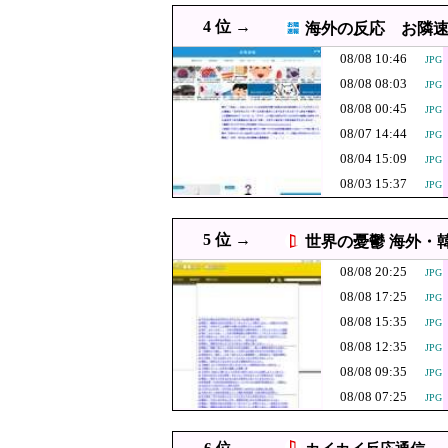
08/08 18:00
酒と薬飲ませ性的暴行容疑 
4 位 →
海外の反応 お隣
08/08 18:00
韓国人「サムスン電子61万
JPG
08/08 10:46
JPG
08/08 18:00
【朗報】韓国人「日本の新
JPG
08/08 08:03
JPG
08/08 18:00
蒋介石、共産党に武器を届
JPG
08/08 00:45
JPG
08/08 17:55
韓国船、竹島周辺で調査か 
08/07 14:44
JPG
「私は入りませ
08/04 15:09
08/08 17:39
JPG
無いし事故起こ
08/03 15:37
JPG
08/08 17:39
韓国人「SKハイニックス5
PNG
韓国人「韓国サ
08/08 17:25
JPG
5 位 →
世界の憂鬱 海外・
にも疑いの視線
【京都大病院】
08/08 17:10
JPG
08/08 20:25
ると判明
JPG
08/08 17:00
”サ終” 相次ぐスマホゲ
08/08 17:25
JPG
08/08 17:00
韓国人「17億ウォンのマ
JPG
08/08 15:35
JPG
08/08 16:55
日本赤十字社、韓国の緊急要請
08/08 12:35
JPG
08/08 16:52
日本人はBYDの軽E
08/08 09:35
JPG
JPG
08/08 07:25
高市首相が経歴
JPG
08/08 16:39
すが…」とツッ
08/08 16:38
【悲報】ﾈｯﾄ民「正
JPG