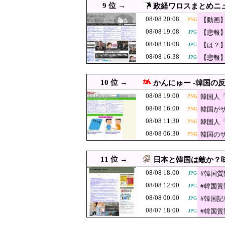
が一斉に報道！
9 位 →
政経ワロスまとめニ
08/08 15:31
韓国人「本当にこれ
08/08 20:08
【動画
PNG
08/08 15:29
国連事務総長「お金があり
JPG
ｗｗｗ
08/08 19:08
【悲報
JPG
08/08 15:17
韓国人「韓国サッカー審判
JPG
08/08 18:08
【は？
JPG
【速報】習近平が
08/08 15:10
JPG
ｗｗｗ
08/08 16:38
【悲報
JPG
超が軍服姿で一
08/08 15:08
ｗｗｗ
【悲報】Q：なぜ辺野
JPG
ｗｗｗｗｗｗｗｗｗ
10 位 →
08/08 15:00
かんにゅー -韓国の反
「14歳の少年に挿入を…」
08/08 19:00
韓国人
PNG
08/08 15:00
【琵琶湖三市同時花火大会
08/08 16:00
韓国が
PNG
08/08 15:00
韓国人「イランとアメリカ
JPG
08/08 11:30
韓国人
PNG
08/08 14:55
高市首相から、市場から、ア
08/08 06:30
韓国の
PNG
「感動のフィナ
08/08 14:49
見ているような
08/08 14:29
東京駅近くに「地下シェル
11 位 →
JPG
日本と韓国は敵か？味
08/08 18:00
08/08 14:28
【悲報】コメ卸大手さん、
#韓国
JPG
JPG
08/08 12:00
#韓国
JPG
08/08 14:24
日米のレアアース脱
JPG
08/08 00:00
#韓国
JPG
08/08 14:20
小池百合子知事、今
08/07 18:00
#韓国
JPG
習近平政権｢日本
08/08 14:10
JPG