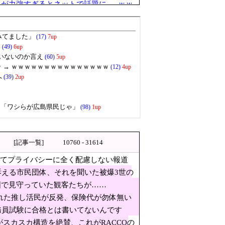
が力強すぎるとネットで話題に → ｗｗ
全保障上の脅威を口実に再軍備
る市民団体、それを聞いた被爆3
新鋭の空母キラー」か？！
ていない」
[記事一覧]
10760 - 31614
3位負担の日本側から厳しい声→
ってプライバシーに全く配慮しない報道
 ｗｗｗｗｗｗｗｗｗ
える市民団体、それを聞いた被爆3世の
囲で見守っていた観客たちが……
れた推し活民が反発、保険代が勿体無い
務員試験に合格とは書いてないんです
がスカスカ構造を絶賛、これがRACCOの