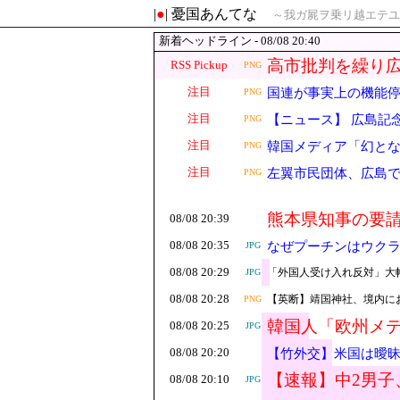
|
●
| 憂国あんてな
～我ガ屍ヲ乗リ越エテユ
新着ヘッドライン - 08/08 20:40
高市批判を繰り
RSS Pickup
PNG
注目
国連が事実上の機能
PNG
注目
【ニュース】 広島記
PNG
注目
韓国メディア「幻と
PNG
注目
左翼市民団体、広島
PNG
広島県民じゃ」
熊本県知事の要請
08/08 20:39
報道を……
08/08 20:35
なぜプーチンはウク
JPG
08/08 20:29
「外国人受け入れ反対」大
JPG
08/08 20:28
【英断】靖国神社、境内に
PNG
韓国人「欧州メ
08/08 20:25
JPG
接待をした疑い
08/08 20:20
【竹外交】米国は曖昧
【速報】中2男子
08/08 20:10
JPG