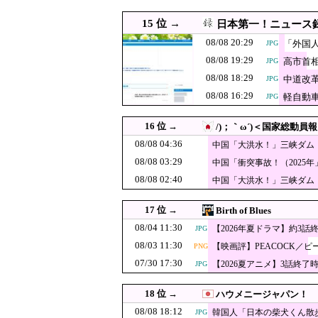
にピッ
08/08 13:00
韓国人「投票用紙不足問題
JPG
15 位 →
日本第一！ニュース
08/08 12:55
東大調査「外国人受け入れ反
08/08 20:29
「外国
JPG
後輩記者に歩道橋
08/08 12:52
08/08 19:29
高市首
JPG
要求されてしま
【速報】韓国サ
08/08 12:40
08/08 18:29
JPG
中道改
JPG
ルはく奪の可能性
08/08 16:29
軽自動
JPG
08/08 12:38
【悲報】池袋パパ活刺
PNG
ｗｗｗｗｗｗｗｗｗ
韓国人「フラン
08/08 12:35
JPG
16 位 →
/)；｀ω´)＜国家総動員報
ンダルに発展し
08/08 12:31
韓国人「日本は市民
08/08 04:36
中国「大洪水！」三峡ダム
発生」→
08/08 03:29
08/08 12:29
［社説］永住厳格化で外国
中国「衝突事故！（2025
JPG
（2026年」→
08/08 02:40
中国「大洪水！」三峡ダム
【おわった】三峡
08/08 12:10
JPG
代未聞」→
はじまる
視聴者に嫌がら
08/08 12:09
17 位 →
Birth of Blues
08/08 12:08
【高市ガーｗ】研究者
08/04 11:30
PNG
【2026年夏ドラマ】約3話
JPG
た石破前総理もして
08/03 11:30
【映画評】PEACOCK／ピ
08/08 12:07
PNG
韓国メディア「幻と
PNG
07/30 17:30
【2026夏アニメ】3話終了
JPG
08/08 12:07
韓国人「村上宗隆パワー炸
JPG
韓国人「我が国
08/08 12:05
JPG
18 位 →
ハウメニージャパン！
メなやつ…（ﾌﾞﾙ
08/08 12:00
08/08 18:12
#韓国質問サイト 『
JPG
韓国人「日本の柴犬くん散
JPG