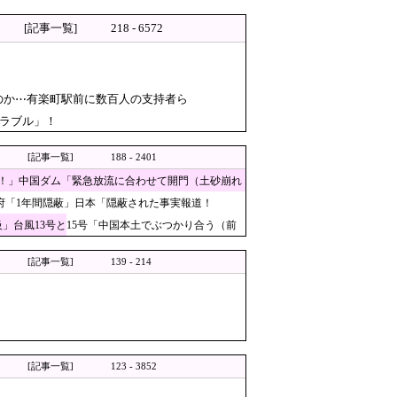
[記事一覧]
218 - 6572
乗ってSNSで活動するな」と
待疑惑→ロンドン五輪は銅メダ
のか⋯有楽町駅前に数百人の支持者ら
トラブル」！
ﾈｯﾄ「ジャンポケ斎藤の罪より軽くて草」
細に報道！」→「国際的スキャ
[記事一覧]
188 - 2401
がこちら・・・」
！」中国ダム「緊急放流に合わせて開門（土砂崩れ
国政府「1年間隠蔽」日本「隠蔽された事実報道！
」台風13号と15号「中国本土でぶつかり合う（前
下流の工場地帯に洪水流入で崩壊
場に陥ってしまい……
[記事一覧]
139 - 214
うか？」 → ﾈｯﾄ「あなたの応援して
・・・」
理由がこちら…」→「これはダ
[記事一覧]
123 - 3852
題じゃない！日本人が問題なだけ！』