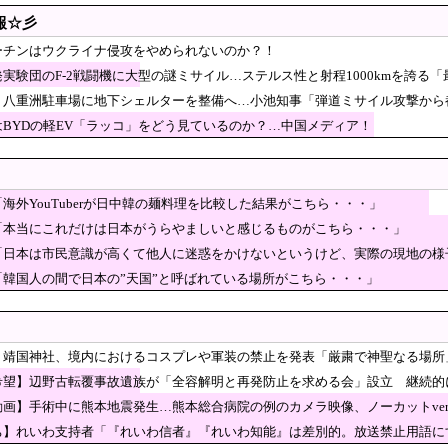
したロシアが山賊の真似事を開始、金銀貴金属じゃな
報☆彡
ぎる……
念公園を追い出された左翼さん、流石にキモすぎて炎上
ーチンはウクライナ侵攻をやめられないのか？！
ビールは絶対に飲まない！』と大騒ぎしていた時代が
実験団のF-2戦闘機に大型の謎ミサイル…ステルス性と射程1000kmを誇る
ﾞﾙ」＝韓国の反応
、八重洲駐車場に地下シェルターを整備へ…小池知事「弾道ミサイル攻撃から
が表明、アンケ公表へ 諮問機関から「差別」指摘され回答の非公表を求める答申
はBYDの軽EV「ラッコ」をどう見ているのか？…中国メディア！
の早大生が関与か 大学が異例の注意喚起
4900ウォン払えって？国民が殺到するはずが、NAVER結局有料化」→「見ないか
の成績、漫画でもこうはならない」
海外YouTuberが日中韓の麺料理を比較した結果がこちら・・・」
現実に」日本の高校生の様子に「青春」「うらやましい」[8/8]
「本当にこれだけは日本がうらやましいと感じるものがこちら・・・」
「日本は市民意識が高くて他人に迷惑をかけないというけど、実際の現地の様
ん・おばあちゃん、半数以上がSNSを使いこなしていたｗｗｗｗｗ
「韓国人の間で日本の”天国”と呼ばれている場所がこちら・・・」
臣「外国人が予想以上に増えている！」 ← 自民党が自ら受け入
ｗｗｗｗｗｗ
人擁立方針 神谷代表「新しい選択肢を」
用の研究者支援制度を導入、それに対して子育て負担
】靖国神社、境内におけるコスプレや軍装の禁止を発表「厳粛で神聖なる場所
イナ輸送機に自爆ドローン接近、見つけた空港職員が蹴り落とす…
希望】辺野古転覆事故遺族が「全容解明と再発防止を求める会」設立 継続的
字社、韓国に超希少血液Jr(a-)を提供「韓国内では
動画】手術中に熊本地震発生…熊本総合病院の例のカメラ映像、ノーカットver
目
ち】れいわ支持者「『れいわ信者』『れいわ知能』は差別的。放送禁止用語に
 積極財政に「日本売り」危機 高市政権「悲願」に固執