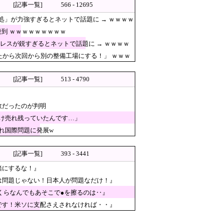
[記事一覧]
566 - 12695
処」が力強すぎるとネットで話題に → ｗｗｗｗ
到 ｗｗｗｗｗｗｗｗｗ
レスが鋭すぎるとネットで話題に → ｗｗｗｗ
ーク」が各地で人気 1000人
たから次回から別の整備工場にする！」 ｗｗｗ
ー知事の衝撃の回答がコチラ → ｗｗｗ
[記事一覧]
513 - 4790
のおぞましすぎる実態
治体は「関与してない」と声明
敗だったのが判明
」
け売れ残っていたんです…」
方法」とは何か [8/8]
れ国際問題に発展w
なんかヒーロー番組の最終回を
[記事一覧]
393 - 3441
緒にするな！』
は問題じゃない！日本人が問題なだけ！』
くらなんでもあそこで●を擦るのは‥』
を慰霊」
です！米ソに支配さえされなければ・・』