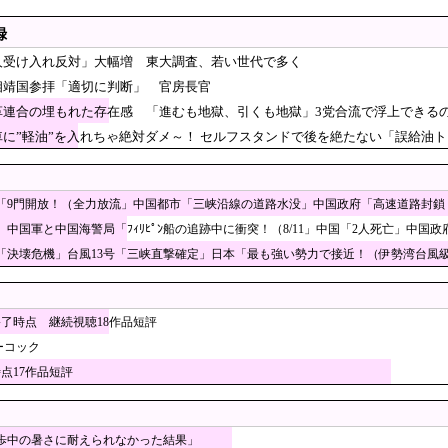
タリの名称が爆誕してしまうw
、責任を痛感し深く謝罪」→「不正選挙だ！再選挙しろ！」
録
対」大幅増 若い世代で多く [8/8]
人受け入れ反対」大幅増 東大調査、若い世代で多く
近くで呼び止められた元毎日新聞記者、「元毎日と名
相靖国参拝「適切に判断」 官房長官
い……
ッカー協会『すでに時効だ』、外国人審判らへ性的接
革連合の埋もれた存在感 「進むも地獄、引くも地獄」3党合流で浮上できる
「審判の国籍は日本、UAE、イラン」
車に”軽油”を入れちゃ絶対ダメ～！ セルフスタンドで後を絶たない「誤給油
殺事件、26歳の女性被告に懲役6年「司法の女割」批判が紛糾 → 
ｗｗｗｗｗｗｗ
スの有力紙も大韓サッカー協会前代未聞の不祥事を詳
てしまう‥」
意識が高くて他人に迷惑をかけないというけど、実際の現地の様子
「9門開放！（全力放流」中国都市「三峡沿線の道路水没」中国政府「高速道路封鎖
人の定着意欲をそぐな
年」中国軍と中国海警局「ﾌｨﾘﾋﾟﾝ船の追跡中に衝突！（8/11」中国「2人死亡」中
「決壊危機」台風13号「三峡直撃確定」日本「最も強い勢力で接近！（伊勢湾台風級
ダム、豪雨で13基の水門を開き大規模放流開始か 
れる番組ばかり作ったフジテレビ、自業自得すぎる立
「防弾ガラスの中で平和式典スピーチした総理がこれまでいたんだろ
終了時点 継続視聴18作品短評
ましたよ？」ｗｗｗｗｗ
ーコック
なった女性天皇。日本皇族に韓半島の男の血が入る可能性がゼロに
時点17作品短評
裂大きな25号ソロホームラン！」
がクウェート戦で行った審判買収が本当に深刻である
ﾌﾞﾙ」＝韓国の反応
私は反日感情を一度も持った事がありません！』、『日本好きは問
歩中の暑さに耐えられなかった結果」