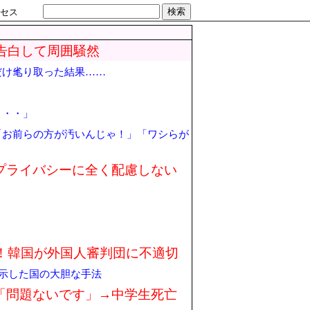
検索
セス
告白して周囲騒然
だけ毟り取った結果……
・・・」
「お前らの方が汚いんじゃ！」「ワシらが
プライバシーに全く配慮しない
！韓国が外国人審判団に不適切
を示した国の大胆な手法
師「問題ないです」→中学生死亡