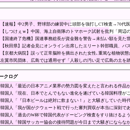
ド4.7) [8/8]
一番の特徴よな
強風一発で粉々に 鉄筋ゼロ 当局「接着剤でくっつけただけ」「正常で、品質問
座る”市民団体”を警官隊が排除、その瞬間に周囲で
【速報】中2男子、野球部の練習中に頭部を強打しCT検査→70代
berが日中韓の麺料理を比較した結果がこちら・・・」
のCT画像みてました」
【しつけぇｗ】中国、海上自衛隊のトマホーク試射を批判「周辺
している」
在感 「進むも地獄、引くも地獄」3党合流で浮上できるのか⋯有楽町駅前に数百人
【国連終了危機】国連事務総長が資金難を警告→未払い額を見た世
誰が払っていないのか言え
【秋田県】記者会見にオンライン出席したエリート幹部職員、バス
an Navy」呼称を批判 2018年の日韓レーダー照射時にも使用
が聞き取りへ
【京都大病院】誤って正常脳幹を摘出された女性､重篤な植物状態
ッカー協会、外国人審判に性接待疑惑…現地メディア「4強神話も疑われる恥ずべき状況」
判明
左翼市民団体、広島では通用せず「人殺しの汚い足で広島の土を
歩中の暑さに耐えられなかった結果」
んじゃ！」「ワシらが広島県民じゃ」
会見にオンライン出席したエリート幹部職員、バスロ
トークログ
へ
「原爆ドーム前を明け渡せば核戦争が始まる！」→ 観衆のマジレス
韓国人「最近の日本アニメ業界の勢力図を変えたと言われる作品
を二度と使わせてはならない」⇒「もちろん中国の核も非難する？
（ﾌﾞﾙﾌﾞﾙ」＝韓国の反応
韓国人「現在、日本でとんでもない進化を遂げている韓国料理がこ
場に地下シェルターを整備へ…小池知事「弾道ミサイル攻撃から都
ﾙﾌﾞﾙ」＝韓国の反応
韓国人「『日本ビールは絶対に飲まない！』と大騒ぎしていた時
ら…（ﾌﾞﾙﾌﾞﾙ」＝韓国の反応
日本アニメ業界の勢力図を変えたと言われる作品がこ
韓国人「我が国がクウェート戦で行った審判買収が本当に深刻で
」＝韓国の反応
つ…（ﾌﾞﾙﾌﾞﾙ」＝韓国の反応
韓国人「過去のW杯で韓国代表がドーピング検査をすり抜けるよ
」が裏目に、世界で重レアアース供給網の構築が加速
ずかしい…（ﾌﾞﾙﾌﾞﾙ」＝韓国の反応
韓国人「韓国サッカー協会の接待問題が今日まで大騒ぎにならな
えっ？韓国軍にも慰安婦いたの？！』、『あれは売春婦だ！一緒に
（ﾌﾞﾙﾌﾞﾙ」＝韓国の反応