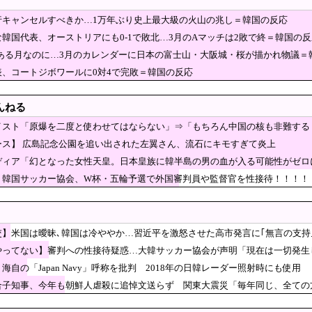
ｗｗｗｗｗ
ン「ペクスダバン」が日本初上陸！東京・新橋に1号店オープン
行キャンセルすべきか…1万年ぶり史上最大級の火山の兆し＝韓国の反応
ちゃ絶対ダメ～！ セルフスタンドで後を絶たない「誤給油トラブル」！
韓国代表、オーストリアにも0-1で敗北…3月のAマッチは2敗で終＝韓国の反
広島では通用せず「人殺しの汚い足で広島の土を踏む
節がある月なのに…3月のカレンダーに日本の富士山・大阪城・桜が描かれ物議＝
」「ワシらが広島県民じゃ」
日本でとんでもない進化を遂げている韓国料理がこち
表、コートジボワールに0対4で完敗＝韓国の反応
ﾙ」＝韓国の反応
が合流めぐり食い違い・・・立憲執行部「中道と公明が立憲に合流する案もあるぞ
んねる
56.3(%) 東大調査 前回から20ポイント以上の爆増
イスト「原爆を二度と使わせてはならない」⇒「もちろん中国の核も非難する
を買収したのはガチだった！ 審判を性接待して以降は7戦無敗だ
ース】 広島記念公園を追い出された左翼さん、流石にキモすぎて炎上
ギの島」生態系に異変、観光客「過剰な餌やり」で増えた思わぬ「敵」…ウサギ襲
ディア「幻となった女性天皇。日本皇族に韓半島の男の血が入る可能性がゼロ
指揮官に選べば結果は火を見るより明らか」サッカー代表チームの敗退に激怒、協
】韓国サッカー協会、W杯・五輪予選で外国審判員や監督官を性接待！！！！
のこの監督、経歴がおかしい」
へ向かう女子高生に中国SNS「青春」「うらやましい」「アニメの世界が現実に」[8
交】米国は曖昧､韓国は冷ややか…習近平を激怒させた高市発言に｢無言の支持
COは利便性より安全性を優先した設計」とEV推進派が
やってない】審判への性接待疑惑…大韓サッカー協会が声明「現在は一切発生
の特徴よな
故遺族が「全容解明と再発防止を求める会」設立 継続的に活動するためと説明、
海自の「Japan Navy」呼称を批判 2018年の日韓レーダー照射時にも使用
ル部隊、ロシアのヴォロネジ州に展開か…北朝鮮は本質的にウクラ
合子知事、今年も朝鮮人虐殺に追悼文送らず 関東大震災「毎年同じ、全ての
待疑惑、2002年イタリア・スペイン戦で『韓国に