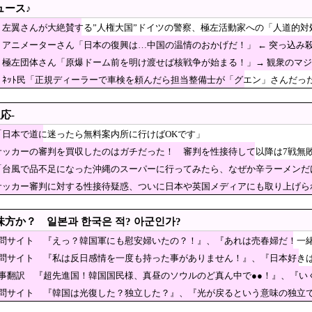
」
ュース♪
だけは日本がうらやましいと感じるものがこちら・・・」
】左翼さんが大絶賛する”人権大国”ドイツの警察、極左活動家への「人道的対
ません。このままでは国連が完全崩壊します。助けて下さい」
ｗ
】アニメーターさん「日本の復興は…中国の温情のおかげだ！」 ← 突っ込み殺
性接待した試合の結果を全部調べると……」
】極左団体さん「原爆ドーム前を明け渡せば核戦争が始まる！」→ 観衆のマジ
愛国心を煽った結果、日本兵を撃退する「抗日テーマパ
ｗｗｗｗｗ
】ﾈｯﾄ民「正規ディーラーで車検を頼んだら担当整備士が「グエン」さんだっ
斉突撃！
ｗｗｗｗｗｗｗｗｗｗ
古転覆事故の防カメ映像をすぐに公開しなかったのか？ → 玉城デニ
ｗｗｗ
応-
性器に火をつけ脅迫、少女達はモップで…657人が死亡した韓国“最悪の人権侵害”
「日本で道に迷ったら無料案内所に行けばOKです」
】花火大会は本当に開催されるのか…ＨＰで観覧券販売も消防への申請なし、３自
サッカーの審判を買収したのはガチだった！ 審判を性接待して以降は7戦無
、停戦協議で食い違い…トランプは『交渉中』と主張するもイランは『連絡なし』
「台風で品不足になった沖縄のスーパーに行ってみたら、なぜか辛ラーメンだ
メリカから……「いじめ」を受ける日銀が「四面楚歌」を脱する「たった1つの正しい
サッカー審判に対する性接待疑惑、ついに日本や英国メディアにも取り上げら
ーレだ」と某野党が達成した偉業に称賛の声が殺到、
気分に……
ター」整備を正式表明…小池百合子知事「多くの方が滞在、施設整備の効果高い」
方か？ 일본과 한국은 적? 아군인가?
営業利益83％減 高値で買い込んだ米が売れず「損切り祭り」開幕へ
質問サイト 『えっ？韓国軍にも慰安婦いたの？！』、『あれは売春婦だ！一
質問サイト 『私は反日感情を一度も持った事がありません！』、『日本好き
中国依存、量とコストで行き詰まり…台湾メディア！
記事翻訳 『超先進国！韓国国民様、真昼のソウルのど真ん中で●●！』、『い
年も朝鮮人虐殺に追悼文送らず 関東大震災「毎年同じ、全ての方
質問サイト 『韓国は光復した？独立した？』、『光が戻るという意味の独立
に行くな｣国民「はい」→スシロー14時間待ちｗ