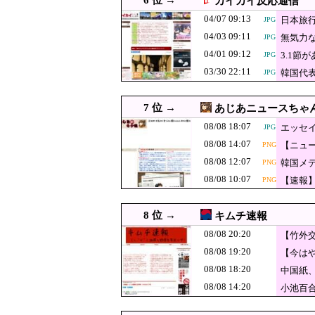
6 位 →
カイカイ反応通信
ｗｗｗｗｗｗｗｗｗ
08/08 16:30
韓国の人気コーヒーチェー
04/07 09:13
日本旅
JPG
08/08 16:29
軽自動車に”軽油”を入れ
JPG
04/03 09:11
無気力な
JPG
左翼市民団体、
08/08 16:10
PNG
04/01 09:12
3.1
JPG
が汚いんじゃ！
韓国人「現在、
03/30 22:11
08/08 16:05
韓国代
JPG
JPG
は…？（ﾌﾞﾙﾌﾞ
08/08 16:05
【悲報】中道・立憲・公明
PNG
7 位 →
あじあニュースちゃ
08/08 16:00
「外国人受け入れ反対」大幅増
JPG
08/08 18:07
エッセ
JPG
08/08 16:00
韓国がサッカーの審判
PNG
08/08 14:07
【ニュ
PNG
08/08 16:00
【うさぎおいしい】「ウサ
08/08 12:07
韓国メ
PNG
08/08 16:00
韓国大統領「無能な人間を
JPG
08/08 10:07
【速報
PNG
08/08 16:00
【朗報】韓国人「Jリーグ
JPG
8 位 →
キムチ速報
08/08 15:55
放課後、弓袋を背負って練習
08/08 20:20
【竹外
「BYD RAC
08/08 15:49
08/08 19:20
【今は
RACCOの一番
08/08 15:47
【拡散希望】辺野古転覆事
PNG
08/08 18:20
中国紙、
08/08 15:38
北朝鮮の弾道ミサイ
JPG
08/08 14:20
小池百
韓国人「不適切接
08/08 15:35
JPG