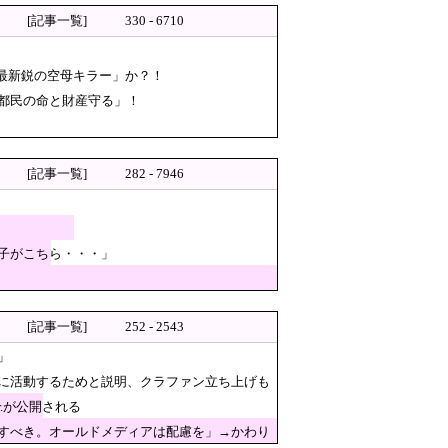
くて自動車とかってところがリ
[記事一覧]
330 - 6710
完全に終わってしまった理由が
「最新鋭の空母キラー」か？！
都民の命と財産守る」！
！
ら大丈夫」
[記事一覧]
282 - 7946
子がこちら・・・」
れ推進しておいて他人事発言と突っ込み殺
[記事一覧]
252 - 2543
に苦しむ若手男性研究者は……
」
高性能プラスチック爆弾搭載！
に活動するためと説明、クラファン立ち上げも
適合する血液を確保できなかっ
.が公開される
すべき。オールドメディアは配慮を」→かわり