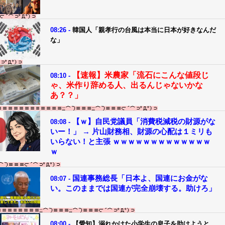
08:26 -
韓国人「親孝行の台風は本当に日本が好きなんだ
な」
【速報】米農家「流石にこんな値段じ
08:10 -
ゃ、米作り辞める人、出るんじゃないかな
あ？？」
【ｗ】自民党議員「消費税減税の財源がな
08:08 -
いー！」 → 片山財務相、財源の心配は１ミリも
いらない！と主張 ｗｗｗｗｗｗｗｗｗｗｗｗｗ
ｗ
国連事務総長「日本よ、国連にお金がな
08:07 -
い。このままでは国連が完全崩壊する。助けろ」
08:00 -
【愛知】溺れかけた小学生の息子を助けようと…