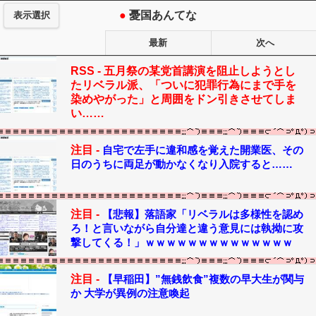
●
憂国あんてな
表示選択
最新
次へ
RSS -
五月祭の某党首講演を阻止しようとし
たリベラル派、「ついに犯罪行為にまで手を
染めやがった」と周囲をドン引きさせてしま
い……
注目 -
自宅で左手に違和感を覚えた開業医、その
日のうちに両足が動かなくなり入院すると……
注目 -
【悲報】落語家「リベラルは多様性を認め
ろ！と言いながら自分達と違う意見には執拗に攻
撃してくる！」ｗｗｗｗｗｗｗｗｗｗｗｗｗｗ
注目 -
【早稲田】”無銭飲食”複数の早大生が関与
か 大学が異例の注意喚起