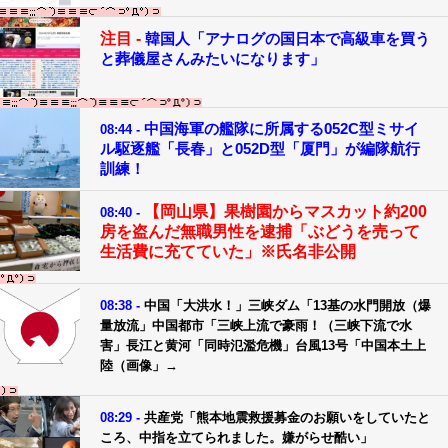
注目 -
韓国人「アナログの国日本で高級車を買う
と葬儀屋さんみたいになります」
中国海軍の艦隊に所属する052C型ミサイ
08:44 -
ル駆逐艦「長春」と052D型「厦門」が編隊航行
訓練！
【岡山県】果樹園からマスカット約200
08:40 -
房を盗んだ無職男性を逮捕「ぶどうを売って
生活費に充てていた」※氏名非公開
08:38 -
中国「大洪水！」三峡ダム「13基の水門開放（爆
量放流」中国都市「三峡上流で豪雨！（三峡下流で水
害」長江と黄河「同時氾濫危機」台風13号「中国本土上
陸（画像」→
08:29 -
共産党「熊本地震救援募金のお願いをしていたと
ころ、中指を立てられました。嫌がらせ酷い」