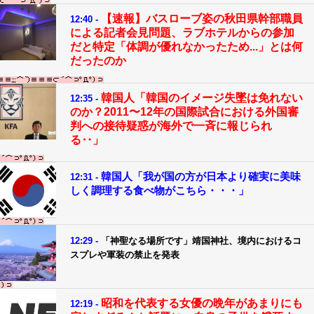
【速報】バスローブ姿の秋田県幹部職員
12:40 -
による記者会見問題、ラブホテルからの参加
だと特定「体調が優れなかったため...」とは何
だったのか
韓国人「韓国のイメージ失墜は免れない
12:35 -
のか？2011〜12年の国際試合における外国審
判への接待疑惑が海外で一斉に報じられ
る‥」
韓国人「我が国の方が日本より確実に美味
12:31 -
しく調理する食べ物がこちら・・・」
12:29 -
「神聖なる場所です」靖国神社、境内におけるコ
スプレや軍装の禁止を発表
昭和を代表する女優の晩年があまりにも
12:19 -