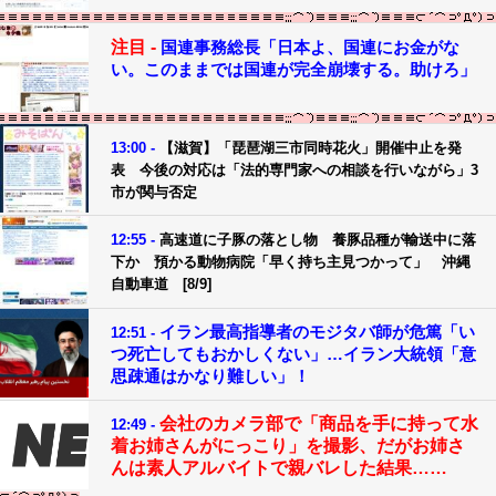
注目 -
国連事務総長「日本よ、国連にお金がな
い。このままでは国連が完全崩壊する。助けろ」
13:00 -
【滋賀】「琵琶湖三市同時花火」開催中止を発
表 今後の対応は「法的専門家への相談を行いながら」3
市が関与否定
12:55 -
高速道に子豚の落とし物 養豚品種が輸送中に落
下か 預かる動物病院「早く持ち主見つかって」 沖縄
自動車道 [8/9]
イラン最高指導者のモジタバ師が危篤「い
12:51 -
つ死亡してもおかしくない」…イラン大統領「意
思疎通はかなり難しい」！
会社のカメラ部で「商品を手に持って水
12:49 -
着お姉さんがにっこり」を撮影、だがお姉さ
んは素人アルバイトで親バレした結果……