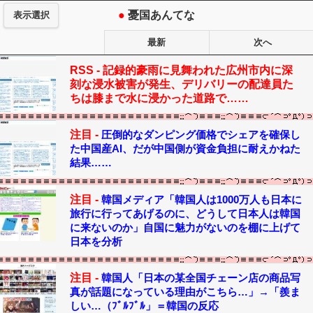
●
憂国あんてな
表示選択
最新
次へ
RSS -
記録的豪雨に見舞われた広州市内に深
刻な浸水被害が発生、デリバリーの配達員た
ちは膝まで水に浸かった道路で……
注目 -
圧倒的なダンピング価格でシェアを確保し
た中国産AI、だが中国側が資金負担に耐えかねた
結果……
注目 -
韓国メディア「韓国人は1000万人も日本に
旅行に行ってあげるのに、どうして日本人は韓国
に来ないのか」自国に魅力がないのを棚に上げて
日本を分析
注目 -
韓国人「日本の某全国チェーン店の商品写
真が話題になっている理由がこちら…」→「羨ま
しい…（ﾌﾞﾙﾌﾞﾙ」＝韓国の反応