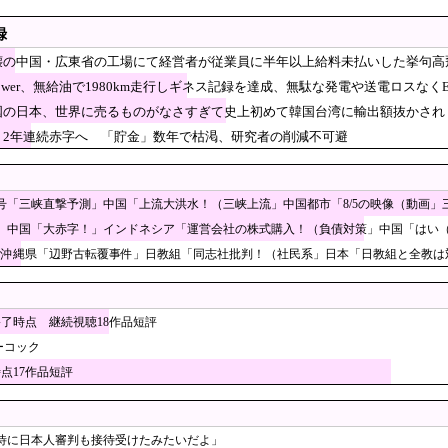
も
察官が発砲し“刃物男”死亡！」 → ネットで拡散された現場の無修
録
市でマイナンバーカードを持たない29万人がポイント給付事業から排除された」
壊の中国・広東省の工場にて経営者が従業員に半年以上給料未払いした挙句高
ェーン「ペクスダバン」が日本初上陸！東京・新橋に1号店オープ
power、無給油で1980km走行しギネス記録を達成、無駄な発電や送電ロスな
いEV製造 売れず在庫山積み「売れたこと」にして
国の日本、世界に売るものがなさすぎて史上初めて韓国台湾に輸出額抜かされ
】2年連続赤字へ 「貯金」数年で枯渇、研究者の削減不可避
ラオケ店で性的暴行、動画撮影 54歳無職を再逮捕 動画770本も見つかる
に補助、１大学に年間５０００万円…出産・子育と両立できる環境整備し研究力底
めろ』とコメントした新入社員、20年目の先輩を嘲笑して身元特定される」と話題
3号「三峡直撃予測」中国「上流大洪水！（三峡上流」中国都市「8/5の映像（動画
ッカー選手、90年代の映画スターかよ」
」中国「大赤字！」インドネシア「運営会社の株式購入！（負債対策」中国「はい（巨
」沖縄県「辺野古転覆事件」日教組「同志社批判！（社民系」日本「日教組と全教は対
026年7月 「人手不足」倒産 過去最多の63件・・・東京商工リサーチ [8/7]
会も性接待やってるんじゃないですか？」
うようなことをしている自覚はあるんだな」と高市首
終了時点 継続視聴18作品短評
チを付けるも……
ーコック
4隻が日本列島を一周…防衛省が全航路を公開！
時点17作品短評
ニスト「野球場の売り子は男がやれ！いつまで女性を
ー協会さん、国際審判員らに『性接待』をしていたことが判明 2011～12年にかけ
場で売れまくりトヨタに続き日本のホンダやスズキも
待に日本人審判も接待受けたみたいだよ」