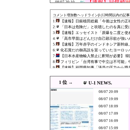
態
【速報】日銀植
08/07 20:10
JPG
「日本は危険だ
08/07 20:09
った結果……
08/07 20:08
【悲報】極左活動家、
PNG
08/07 20:05
ワイルドベリーズ経
JPG
08/07 20:00
【東京】東京駅近くに「地
08/07 20:00
韓国人「スタバ、何事！？
JPG
08/07 20:00
【衝撃】韓国人「日本の軽
JPG
08/07 19:55
韓国メディア 韓国サッカーの
08/07 19:54
【悲報】ロシア報道官「広
JPG
フィリピン「台
08/07 19:40
JPG
1 位 →
U-1 NEWS.
08/07 19:29
日産e-power、無給油で
JPG
08/07 20:09
08/07 19:20
韓国と台湾の輸出額、
08/07 19:09
【速報】福岡県知
08/07 18:09
08/07 19:10
JPG
08/07 17:09
ジャンポケ斎藤
08/07 19:09
08/07 16:09
が続出中
08/07 19:08
【悲報】財務省「レジ
JPG
08/07 15:09