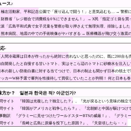
ュース♪
12年に国際審判員らを性接待 ［8/7］
】極左活動家、平和記念公園で「座り込んで闘う！」と意気込むも… → 警察
果てた…〇〇の個体数が急減」
】財務省「レジ都合で消費税を0％にできません！」 → X民「指定ゴミ袋を
ィアや海外各社も一斉に韓国サッカー協会を巡る過去
ｗｗｗｗｗｗｗｗｗｗｗｗｗｗ
左派「広島平和式典で女子児童を警察が取り押さえて無理矢理、排除しました！
機‥」
本では当たり前だった常識がこちら・・・」
は？」
】熊本病院、地震の中での手術映像がヤバすぎる → 医療機器が飛び交う激震
から絶賛の嵐
ず」 相次ぐ家賃値上げ、どうすれば
応-
「信用赦免を何回やっても、何回やっても」⇒ 257万人赦免したのに
「人間冷蔵庫は日本が作ったから絶対に売れないと思ったのに、既に200台も
判約10人に性的接待か 計1496回、約2億ウォン（約2200万円）
独自開発したと自慢する甘いトマト、実はそこら辺のトマトに砂糖水を注入し
イスト「原爆を二度と使わせてはならない」→リプ「
日本の新しい防衛白書に対する当てつけで、日本の制止も聞かず日本の領土で
ック
んだけ自己顕示欲が強いんだ」と左派が『高木美帆氏
サッカーW杯予選で審判を性接待して買収していたことが判明！ 何と日本も
相は見たことがない」と言い張るも……
な量の兵器がある」トランプ大統領が主張…在庫枯渇の報道受け！
 広島ゲートパークにて中核派がバリキッショい“ムカデ行進”を披露「高市！打倒！
方か？ 일본과 한국은 적? 아군인가?
カー協会 2011～12年に国際審判員らを性接待
質問サイト 『韓国は光復した？独立した？』、『光が戻るという意味の独立
質問サイト 『韓国がアメリカと戦争したら？』、『北朝鮮と中国が駆けつけ
“主犯格”の特定少年・川口侑斗被告に「無期懲役」の判決 当時17歳少年に「懲役
記事翻訳 『グラミーに見せつけたワールドスターBTSの威厳！』、『グラミ
『開票物品の移送協力』を要請…」→「証拠隠滅か？」
質問サイト 『長崎と広島に原爆を投下した原因？』、『天皇頃したら・・』
メ、殺し合ってたのに急にキス」