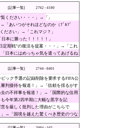
用」の過去
[記事一覧]
2762 - 4180
は？
ご覧ください・・・」→「」
→「あいつがそれほどなのか（ﾌﾞﾙﾌﾞ
ぱり羨ましいね」
覧ください」→「これマジ？」
「日本に勝った！！！！！」
日定期戦”の復活を提案・・・」→「これ
 10年後にやらないか？」「やめてく
→「日本にはめっちゃ気を遣ってあげるね
火！
[記事一覧]
2744 - 8401
ピック予選の記録削除を要求するFIFA公
判接待を報道！」→「信頼を揺
人審判接待を報道！」→「信頼を揺るがす
２年はどうなの？」
過去の不祥事を報道！」→「国際的な信用
半数の株式を引き受ける
も今年第2四半期に大幅な黒字を記
FIFAだったがUEFA側は強硬姿
運営を厳しく批判した理由がこちらで
‥」→「国境を越えた驚くべき歴史のつな
中で患者を全身で庇う医師らの咄嗟の行動
はや9条どころではなくなった」
[記事一覧]
2094 - 165