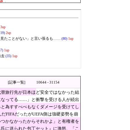
鍵」
旅行先が日本ほど安全ではなか
全排除されてしまう ………
理…ロシア当局が捜査！
果高い」
せている」と主張
[記事一覧]
10644 - 31154
代替旅行先が日本ほど安全ではなかった結
になってる……」と衝撃を受ける人が続出
策定へ
ると為すすべべもなくダメージを受けてし
んだFIFAだったがUEFA側は強硬姿勢を崩
ってる……」と衝撃を受ける人
いつかなかったからそれかよ」と有権者を
てレシート見たら消費税はゼロになるんだ
帆氏に送られた包丁セット』に激怒、「こ