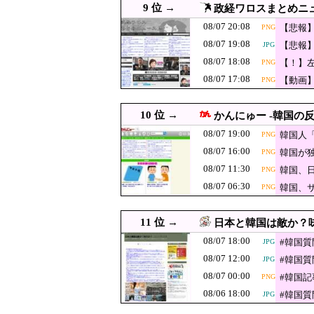
9 位 →
政経ワロスまとめニ
08/07 15:55
韓国サッカー協会 2011～
08/07 20:08
【悲報
PNG
08/07 15:41
韓国人「猛暑で〇〇も疲れ
JPG
08/07 19:08
【悲報
JPG
韓国人「英メデ
08/07 15:35
JPG
ど？」
08/07 18:08
【！】
PNG
な信用失墜の危
08/07 15:31
韓国人「実は昔の日
動家で
08/07 17:08
【動画
PNG
08/07 15:29
世界中
8万が12万円「とても払え
JPG
10 位 →
08/07 15:20
かんにゅー -韓国の反
【Money1】 韓国
08/07 19:00
韓国人
PNG
08/07 15:10
【韓国サッカー協会】外国人審
JPG
08/07 16:00
韓国が
PNG
【速報】エッセ
08/07 15:10
JPG
08/07 11:30
韓国、
PNG
る？」→即ブロ
「高市早苗はど
08/07 15:09
08/07 06:30
韓国、
PNG
怒、「こんな首
08/07 15:08
アメリカには「膨大
JPG
08/07 15:04
【閲覧注意動画】平和式典
11 位 →
JPG
日本と韓国は敵か？味
08/07 18:00
08/07 15:00
【韓国の得意技】 韓国サッ
#韓国
JPG
08/07 12:00
#韓国
JPG
08/07 15:00
【速報】江別大学生暴行死 
08/07 00:00
#韓国
PNG
08/07 15:00
韓国人「選挙管理委員会が
JPG
08/06 18:00
#韓国
JPG
08/07 15:00
【衝撃】韓国人「このアニ
JPG