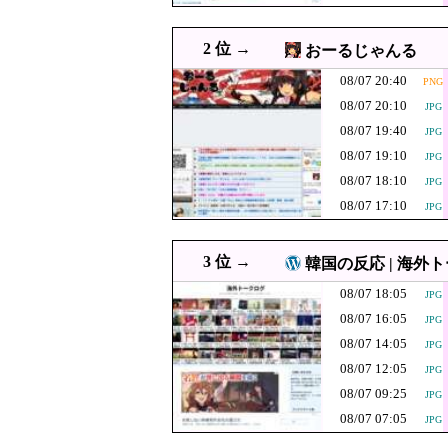
けど？」ｗｗｗｗｗ
08/07 19:05
【これは酷い】反高市「平
PNG
からだよ」
08/07 19:00
韓国人「人間冷蔵庫は
PNG
2 位 →
おーるじゃんる
08/07 19:00
共通する要因「若年」「低収
08/07 20:40
PNG
08/07 19:00
韓国人「半導体偏重の逆襲…
JPG
08/07 20:10
JPG
08/07 18:55
熊本県知事、オールドメディ
JPG
08/07 19:40
JPG
08/07 19:10
08/07 18:51
JPG
石破茂前総理「ウク
JPG
08/07 18:10
JPG
08/07 18:31
韓国人「日本のアニメ
08/07 17:10
JPG
08/07 18:29
経済大国の日本、世界に売
JPG
【悲報】今度はシ
08/07 18:10
JPG
3 位 →
韓国の反応 | 海外
う」
08/07 18:09
韓国人「韓国人の日本への
JPG
08/07 18:05
JPG
化石賞だの御高
08/07 18:09
08/07 16:05
JPG
けてしまい……
08/07 18:08
【！】左派「広島平和
PNG
08/07 14:05
JPG
活動家では？」
08/07 18:07
08/07 12:05
【悲報】円安容認派「
PNG
JPG
08/07 09:25
韓国人「韓国サ
JPG
08/07 18:05
JPG
08/07 07:05
れ…（ﾌﾞﾙﾌﾞﾙ
JPG
08/07 18:00
#韓国質問サイト 『
JPG