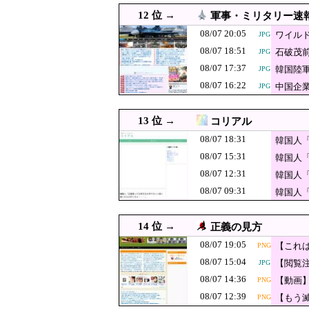
08/07 14:55
韓国陸軍 砲撃訓練中のK1E
JPG
12 位 →
軍事・ミリタリー速
韓国人「大韓航
08/07 14:44
JPG
08/07 20:05
ワイル
JPG
08/07 18:51
石破茂
08/07 14:36
JPG
【動画】熊本県知事「ご遺
PNG
08/07 17:37
韓国陸
JPG
08/07 14:29
【悲報】東京都民「助けて
JPG
08/07 16:22
中国企業
JPG
西側からの手痛い
08/07 14:25
動画を公開する
08/07 14:10
中国政府「原爆投下の背景
JPG
13 位 →
コリアル
【速報】パさん
08/07 14:10
PNG
08/07 18:31
韓国人
も同環境だった
08/07 14:07
08/07 15:31
【ニュース】 韓国が
JPG
韓国人
08/07 12:31
韓国人
韓国人「悲報：F
08/07 14:05
JPG
08/07 09:31
ﾙ」＝韓国の反応
韓国人
08/07 14:00
「インコを見せてあげる」
08/07 14:00
韓国人「中東の緊張が再燃
JPG
14 位 →
正義の見方
08/07 14:00
【衝撃】韓国人「井上尚弥が
JPG
08/07 19:05
【これ
PNG
08/07 13:55
ツッコ
消費税減税に反旗…小渕優子
08/07 15:04
【閲覧
JPG
08/07 14:36
08/07 13:54
【動画
メキシコ最大級の麻薬
PNG
JPG
は？」
08/07 12:39
【もう滅
PNG
高市首相の熊本
08/07 13:49