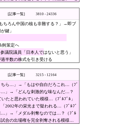
う人が日本の総理」→ツッコミ多数「石破さんの時
れたんだそうです…」
[記事一覧]
3810 - 24336
-東大と東北大が3万人を調査
もちろん中国の核も非難する？」→即ブ
用が鍵」
条例策定へ
 参議院議員「日本人ではないと思う」
が過半数の株式を引き受ける
参議院議員「日本人ではないと思
[記事一覧]
3215 - 12164
ちら…」→「もはや自白だろこれ…（ﾌﾞ
為すすべべもなくダメージを受
ら…」→「どんな刺激的な味なんだ…？
 → ネット特定班「女児？全学連のプロ
ていたと思われていた模様…（ﾌﾞﾙﾌﾞﾙ」
すぎて輸出額で韓国に惨敗・・・
002年の栄光まで疑われる…（ﾌﾞﾙﾌﾞ
…」→「メダル剥奪なのでは…？（ﾌﾞﾙ
ら…」→「もはや自白だろこ
際試合の出場権を完全剥奪される模様…
！米ソに支配さえされなければ・・』