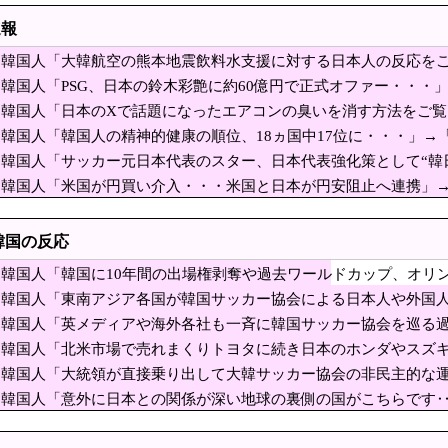
が必要】 韓国のCPTPP加盟への課題を関西外大教授に聞く 李大統領に「政治利
速報
国人が増えた」市区町村ランキング…5位は埼玉県川口市、4位京都市、ではトップ3
韓国人「大韓航空の熊本地震飲料水支援に対する日本人の反応を
申し訳ない」交代出場したソン・フンミン、南アフリカ戦敗戦に悔しさ露わ
韓国人「PSG、日本の鈴木彩艶に約60億円で正式オファー・・・」
た店の最終日、深夜0時から行列」
ﾙ）」「レギュラーとして出れるとは思わないけど、それでもやっ
韓国人「日本のXで話題になったエアコンの臭いを消す方法をご
を重役にして収賄で起訴された
韓国人「韓国人の精神的健康の順位、18ヵ国中17位に・・・」→
韓国人「サッカー元日本代表のスター、日本代表強化策として“韓
EVを「売れたこと」にして補助金を騙し取る事案が横行。販売実績水増し [8/7]
はマジで良いと思う」「今すぐやったらガチでボコられるだろうね
韓国人「米国が円買い介入・・・米国と日本が円安阻止へ連携」
期の売上高16.2％増で好調…ただし営業利益はわずかに減。AI投資が経営を圧迫」
れ、勝っても負けても後味が悪い」
ｗ」「ウォンも救ってくれ・・・」
だったK1E1戦車で火災、乗員は避難…エンジンルーム付近から出
韓国の反応
「貯金」数年で枯渇、研究者の削減不可避
韓国人「韓国に10年間の出場権剥奪や過去ワールドカップ、オリン
ジア各国が韓国サッカー協会による日本人や外国人審
式制裁を海外メディアが報道！」
韓国人「東南アジア各国が韓国サッカー協会による日本人や外国
キャンダル‥」
カー協会 審判への性接待報道にＳＮＳ紛糾「徹底追及」「２００
深刻なスキャンダル‥」
韓国人「英メディアや海外各社も一斉に韓国サッカー協会を巡る
字のインドネシア新幹線。負債を埋めるため政府が過
失墜の危機‥」
韓国人「北米市場で売れまくりトヨタに続き日本のホンダやスズキ
の争いが凄まじい泥沼状態に突入、UEFAの要求を呑んだ
録！」→「あまりにも見事なV字回復‥」
韓国人「大統領が直接乗り出して大韓サッカー協会の非民主的な
す‥」→「衝撃的な展開‥」
韓国人「意外に日本との関係が深い地球の裏側の国がこちらです
震の中での手術映像がヤバすぎる → 医療機器が飛び交う激震の
がり‥」
嵐
家は、自ら玄関を開けて招き入れた客によって家の中が無茶苦茶にされてる感じ。も