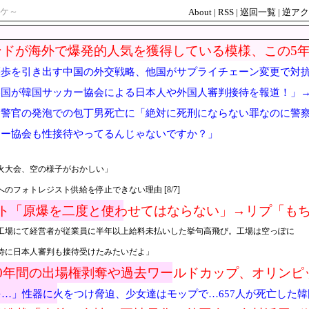
ケ～
About
|
RSS
|
巡回一覧
|
逆アク
ドが海外で爆発的人気を獲得している模様、この5年
譲歩を引き出す中国の外交戦略、他国がサプライチェーン変更で対
各国が韓国サッカー協会による日本人や外国人審判接待を報道！」
警官の発泡での包丁男死亡に「絶対に死刑にならない罪なのに警察
カー協会も性接待やってるんじゃないですか？」
火大会、空の様子がおかしい」
のフォトレジスト供給を停止できない理由 [8/7]
スト「原爆を二度と使わせてはならない」→リプ「も
工場にて経営者が従業員に半年以上給料未払いした挙句高飛び。工場は空っぽに
待に日本人審判も接待受けたみたいだよ」
0年間の出場権剥奪や過去ワールドカップ、オリンピ
を海外メディアが報道！」
を…」性器に火をつけ脅迫、少女達はモップで…657人が死亡した韓