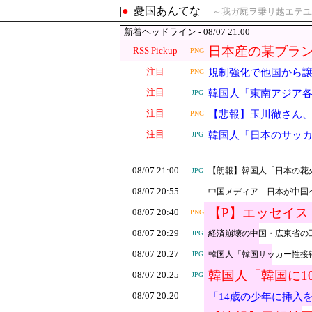
|
●
| 憂国あんてな
～我ガ屍ヲ乗リ越エテユ
新着ヘッドライン - 08/07 21:00
日本産の某ブラン
RSS Pickup
PNG
て……
注目
規制強化で他国から
PNG
注目
韓国人「東南アジア
JPG
ル‥」
注目
【悲報】玉川徹さん、
PNG
がコチラ → ………
注目
韓国人「日本のサッ
JPG
08/07 21:00
【朗報】韓国人「日本の花
JPG
08/07 20:55
中国メディア 日本が中国へ
【P】エッセイ
08/07 20:40
PNG
即ブロック
08/07 20:29
経済崩壊の中国・広東省の
JPG
08/07 20:27
韓国人「韓国サッカー性接
JPG
韓国人「韓国に1
08/07 20:25
JPG
FIFA公式制裁
08/07 20:20
「14歳の少年に挿入