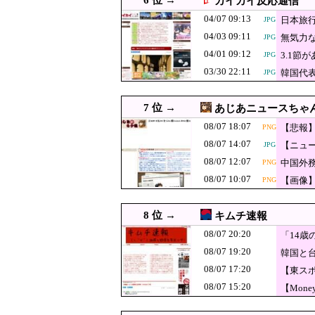
6 位 →
カイカイ反応通信
08/07 17:00
【京都】女性の脳腫瘍摘出手
04/07 09:13
日本旅
JPG
08/07 17:00
韓国人「ソン・フンミン、
JPG
04/03 09:11
無気力な
JPG
08/07 17:00
【朗報】韓国人「日本の文
PNG
04/01 09:12
3.1
JPG
03/30 22:11
08/07 16:55
中国の「レアアース武器化」
韓国代
JPG
08/07 16:30
【サッカー】「“日本のイ
7 位 →
あじあニュースちゃ
08/07 16:29
トランプ氏、「出産旅行」
JPG
08/07 18:07
【悲報
PNG
08/07 16:22
中国企業Zbtlink
JPG
08/07 14:07
【ニュー
JPG
【速報】熊本県
08/07 16:10
PNG
08/07 12:07
中国外
PNG
せられた」
辺野古の防犯カ
08/07 16:09
08/07 10:07
【画像
PNG
権者を呆れさせ
08/07 16:09
【悲報】外国人グルー
PNG
8 位 →
キムチ速報
韓国人「その衝
08/07 16:05
JPG
08/07 20:20
だ…？（ﾌﾞﾙﾌﾞ
「14
08/07 16:00
韓国が独自開発した
PNG
08/07 19:20
韓国と
08/07 16:00
【ジャングリア沖縄】「ロ
08/07 17:20
【東ス
08/07 16:00
韓国人「投票用紙不足問題
JPG
08/07 15:20
【Mon
08/07 16:00
【衝撃】韓国人「170cmの
JPG