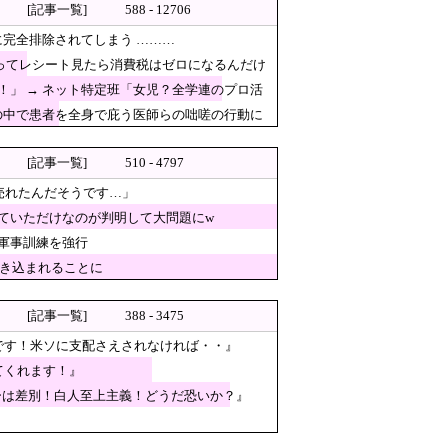
[記事一覧]
588 - 12706
に完全排除されてしまう ………
買ってレシート見たら消費税はゼロになるんだけ
の不祥事を報道！」→「国際的
」 → ネット特定班「女児？全学連のプロ活
の中で患者を全身で庇う医師らの咄嗟の行動に
[記事一覧]
510 - 4797
60万人がまた延滞者に転落！
売れたんだそうです…」
ていただけなのが判明して大問題にw
もちろん中国の核も非難す
軍事訓練を強行
に送られた包丁セット』に激
巻き込まれることに
式典！粉砕！」
[記事一覧]
388 - 3475
です！米ソに支配さえされなければ・・』
てくれます！』
30年」の判決
ーは差別！白人至上主義！どうだ恐いか？』