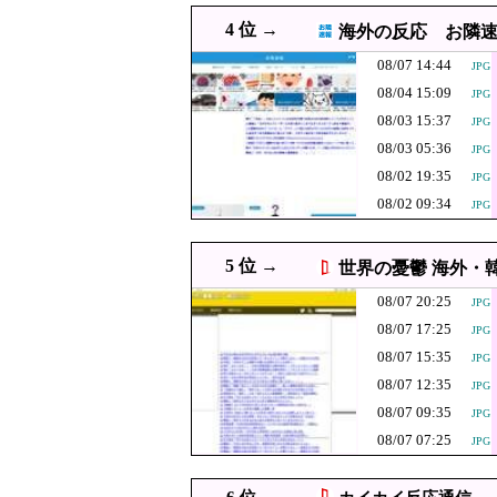
08/07 18:00
【日本水産物輸入禁止に釈明
4 位 →
海外の反応 お隣
08/07 18:00
【人口】日本人が減り「外
08/07 14:44
JPG
08/07 18:00
韓国人「多くを助けられず
JPG
08/04 15:09
JPG
08/07 18:00
【朗報】韓国人「59年やっ
JPG
08/03 15:37
JPG
08/07 18:00
文在寅、航空未経験の娘婿
JPG
08/03 05:36
JPG
08/02 19:35
08/07 17:55
中国にて、誰も欲しがらない
JPG
JPG
08/02 09:34
JPG
08/07 17:39
韓国人「ネイバーが4～6月
PNG
08/07 17:37
韓国陸軍の射撃訓練中
JPG
5 位 →
世界の憂鬱 海外・
08/07 17:29
【東大】2年連続赤字へ 
JPG
08/07 20:25
JPG
韓国人「東南ア
08/07 17:25
JPG
08/07 17:25
JPG
るがす深刻なス
08/07 17:20
【東スポ】 韓国サッ
08/07 15:35
JPG
【速報】万年赤
08/07 17:10
JPG
08/07 12:35
JPG
FIFAとUEFA
08/07 17:09
08/07 09:35
JPG
勢を崩さず……
08/07 07:25
JPG
08/07 17:08
【動画】熊本病院、地
PNG
に世界中から絶賛の
08/07 17:06
百田尚樹「今、日本という
PNG