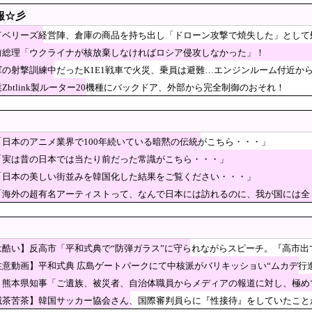
1戦車で火災…軍「人的被害なし」 ［8/7］
報☆彡
空の熊本地震飲料水支援に対する日本人の反応をご覧
ドベリーズ経営陣、倉庫の商品を持ち出し「ドローン攻撃で焼失した」として
前総理「ウクライナが核放棄しなければロシア侵攻しなかった」！
族、被災者、自治体職員からメディアの報道に対し、極めて強い不満や苦情が出て
軍の射撃訓練中だったK1E1戦車で火災、乗員は避難…エンジンルーム付近か
。通勤時間減らしたいのに都心の近くが最低10万払わないと住めないの」
Zbtlink製ルーター20機種にバックドア、外部から完全制御のおそれ！
指摘に激怒した中国総領事館、「これが米国人Youtu
も……
こそ反省が必要だ」と主張
「平和を願う式典なのに防弾ガラスと防弾バッグSP」
「日本のアニメ業界で100年続いている暗黙の伝統がこちら・・・」
ことは忘れる
熊本被災地に水を支援 ⇒ トイレの水にｗｗｗｗｗｗｗ
「実は昔の日本では当たり前だった常識がこちら・・・」
「日本の美しい街並みを韓国化した結果をご覧ください・・・」
IFA会長にさえ2002年W杯で韓国が審判を買収してい
「海外の超有名アーティストって、なんで日本には訪れるのに、我が国には全
少女を公園内に誘い込みわいせつか男を逮捕。小学生2人に見せて触らせる
…イランのドローン攻撃に米軍が迎撃、クウェートも迎撃」と報道
初めて“人間”に見えた」
は酷い】反高市「平和式典で“防弾ガラス”に守られながらスピーチ。『高市
ミ多数「石破さんの時からだよ」
氏の主張に「さっさと離党すればいいのに」SNSで逆風…父親から続く「消費税の系譜
注意動画】平和式典 広島ゲートパークにて中核派がバリキッショい“ムカデ行
】熊本県知事「ご遺族、被災者、自治体職員からメディアの報道に対し、極め
カルテルのリーダーの情報提供で報奨金約39億円！
→
茶苦茶】韓国サッカー協会さん、国際審判員らに『性接待』をしていたことが判明
視察動画にケチを付けたタレント、「正体バレバレよ