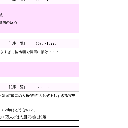
応
韓国の反応
…
[記事一覧]
1693 - 10225
無さすぎて輸出額で韓国に惨敗・・・
り「極めて強い不満、苦情が寄
かなかったからそれかよ」と有
に → ネット「治安悪化の始まり」
[記事一覧]
926 - 3650
」→「どんな刺激的な味なん
た韓国“最悪の人権侵害”のおぞましすぎる実態
いただけなのが判明して大問題にw
、駐車場無料…大人29700円
００２年はどうなの？」
のに60万人がまた延滞者に転落！