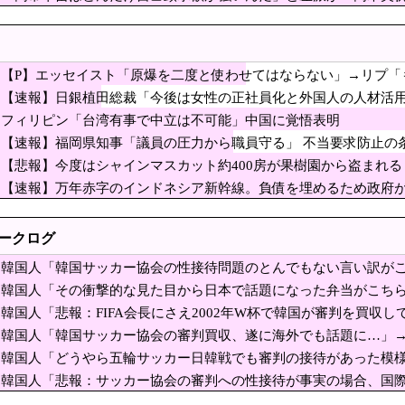
ｗｗｗｗｗｗｗｗｗ
和式典で“防弾ガラス”に守られながらスピーチ。『高市出て行け』の声も。そうい
んな首相は見たことがない」と言い張るも……
日本が作ったから絶対に売れないと思ったのに、既に200台も売
入」「ネット・SNS情報」反ワクチン情報を信じる人の60％以上はワクチンを接種
【P】エッセイスト「原爆を二度と使わせてはならない」→リプ「
KOSPIが9.99%急落、サーキットブレーカー発動」と話題に
ロック
【速報】日銀植田総裁「今後は女性の正社員化と外国人の人材活
アの被災者、遺族への取材に怒り「極めて強い不満、苦情が寄せられた」 [8/7]
フィリピン「台湾有事で中立は不可能」中国に覚悟表明
【速報】福岡県知事「議員の圧力から職員守る」 不当要求防止の
ライナが核放棄しなければロシア侵攻しなかった」！
【悲報】今度はシャインマスカット約400房が果樹園から盗まれる
業界で100年続いている暗黙の伝統がこちら・・・」
【速報】万年赤字のインドネシア新幹線。負債を埋めるため政府
るものがなさすぎて史上初めて韓国台湾に輸出額抜かされ
ャインマスカット約400房が果樹園から盗まれる 
トークログ
好感度が最高記録を達成した理由」
韓国人「韓国サッカー協会の性接待問題のとんでもない言い訳がこ
説を宣っていたヨーロッパ、自分が猛暑に襲われると
ﾙﾌﾞﾙ」＝韓国の反応
韓国人「その衝撃的な見た目から日本で話題になった弁当がこち
式典で女子児童を警察が取り押さえて無理矢理、排除しました！」
（ﾌﾞﾙﾌﾞﾙ」＝韓国の反応
韓国人「悲報：FIFA会長にさえ2002年W杯で韓国が審判を買収し
＝韓国の反応
円安は輸出が伸びで日本経済ホクホク！」⇒ 世界に売る物が無さ
韓国人「韓国サッカー協会の審判買収、遂に海外でも話題に…」→「2
ﾙ」＝韓国の反応
韓国人「どうやら五輪サッカー日韓戦でも審判の接待があった模様
ッカー協会の性接待問題のとんでもない言い訳がこち
ﾌﾞﾙ」＝韓国の反応
」＝韓国の反応
韓国人「悲報：サッカー協会の審判への性接待が事実の場合、国
韓国は光復した？独立した？』、『光が戻るという意味の独立です
（ﾌﾞﾙﾌﾞﾙ」＝韓国の反応