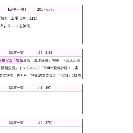
正動画で衝撃の真相が発覚 → ………
[記事一覧]
205 - 6570
飛び。工場は空っぽに
ン
くEVよりエコを証明
補助金を騙し取る事案を思いつき
上げ
[記事一覧]
186 - 2181
に
」三峡ダム「緊急放流（決壊危機」中国「下流大水害
額負債」インドネシア「700km延伸計画！（実
立状態（内ｹﾞﾊﾞ」特別調査委員会「同志社に猛省
[記事一覧]
141 - 207
相を嘲笑った左派、平和記念式
奴隷扱いする気だ」
て 日本審判も対象との指摘も
[記事一覧]
119 - 3750
今年第2四半期に大幅な黒字を記