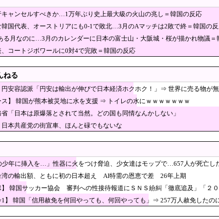
術で誤って“腫瘍の無い部位”を摘出 脳幹など損傷受け“植物状態”に 京大病院
行キャンセルすべきか…1万年ぶり史上最大級の火山の兆し＝韓国の反応
ワールドカップでまたも涙…監督運に恵まれず」→「あまりにも可哀想だ」
韓国代表、オーストリアにも0-1で敗北…3月のAマッチは2敗で終＝韓国の反
化祭、教室にレールが敷いてある」
節がある月なのに…3月のカレンダーに日本の富士山・大阪城・桜が描かれ物議＝
が裏目に、世界で重レアアース供給網の構築が加速－米メディア [8/6]
表、コートジボワールに0対4で完敗＝韓国の反応
・ガンイン”と呼ぶのも恥ずかしいレベル」“停滞”する久保建英を韓国メディアが酷評
んねる
禁じる大統領令 米国籍取得を目的とした中国人らの渡米を問題視
】円安容認派「円安は輸出が伸びで日本経済ホクホク！」⇒ 世界に売る物が
製ルーター20機種にバックドア、外部から完全制御のおそれ！
ス】 韓国が熊本被災地に水を支援 ⇒ トイレの水にｗｗｗｗｗｗｗ
知事、オールドメディアの被災者、遺族への取材に怒
務省「日本は原爆落とされて当然。どの国も同情なんかしない」
メラ画像を見た玉城デニー、「うまい言い訳が思いつ
】日本共産党の街宣車、ほんと碌でもないな
るコメントを……
プ、田園都市線の橋脚にスプレーで落書きする動画がネットで話題
撃的な見た目から日本で話題になった弁当がこちら…
ﾙ」＝韓国の反応
歳の少年に挿入を…」性器に火をつけ脅迫、少女達はモップで…657人が死亡し
と自慢する甘いトマト、実はそこら辺のトマトに砂糖水を注入して
台湾の輸出額、ともに初の日本超え AI特需の恩恵で差 26年上期
イヤルチケット」発売、アトラクション優先案内、ソフトドリンク飲み放題、スパ利用
ポ】 韓国サッカー協会 審判への性接待報道にＳＮＳ紛糾「徹底追及」「２
で前選管委員長らが出国禁止に」→「茶番だ」「不正選挙の証拠隠しか？」
ey1】 韓国「信用赦免を何回やっても、何回やっても」⇒ 257万人赦免した
日本人、40cmデカい相手を踊らせてる」