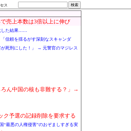
検索
セス
で売上本数は3倍以上に伸び
抗した結果……
→「信頼を揺るがす深刻なスキャンダ
が死刑にした！」 → 元警官のマジレス
ちろん中国の核も非難する？」→
ック予選の記録削除を要求する
国“最悪の人権侵害”のおぞましすぎる実