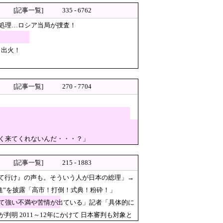
[記事一覧]
335 - 6762
ください・・・」→「」
処理…ロシア当局が捜査！
いる」記者「具体的には？」→
ら出火！
berが紹介する本当の中国だ」と
[記事一覧]
270 - 7704
安倍元首相の悲劇や石破前首相
たと思われていた模様…（ﾌﾞﾙﾌﾞ
く来てくれないんだ・・・？」
[記事一覧]
215 - 1883
出て行け』の声も。そういう人が日本の総理」→
」とは [8/7]
進”を披露「高市！打倒！式典！粉砕！」
て強い不満や苦情が出ている」記者「具体的に
 2011～12年にかけて 日本審判も対象と
な」と黒電話の呼び方であっさ