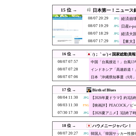
の指摘
りと……
08/07 13:38
【大阪】マスコミ「警
PNG
15 位 →
日本第一！ニュース
08/07 13:29
共産党「これは酷い…京都
JPG
08/07 20:29
経済崩
JPG
08/07 13:20
韓国の人気コーヒーチ
08/07 19:29
日産e-
JPG
中国、止められな
08/07 13:10
08/07 18:29
JPG
経済大
JPG
が横行
08/07 17:29
【東大
JPG
08/07 13:09
15歳少女に薬と酒飲ませカ
JPG
08/07 13:00
【文科省】女性研究者支援
16 位 →
/)；｀ω´)＜国家総動員報
08/07 13:00
韓国人「『不平を言わず辞
JPG
08/07 07:57
中国「台風接近！」台風1
（震え声」→
08/07 07:28
08/07 13:00
【朗報】韓国人「日本のサ
インドネシア「高速鉄道！
PNG
質中止」→
08/07 07:06
日本「沖縄県知事選（9月
08/07 12:55
賃上げ原資を確保できない…2
促す」→
08/07 12:50
韓国人「日本のサッカー協
JPG
17 位 →
Birth of Blues
「人に恨みを買
08/07 12:49
08/04 11:30
【2026年夏ドラマ】約3話
JPG
典での演説にケ
08/03 11:30
【映画評】PEACOCK／ピ
08/07 12:40
PNG
中国とロシア海軍艦艇
JPG
07/30 17:30
【2026夏アニメ】3話終了
JPG
【悲報】フェミ
08/07 12:40
JPG
08/07 12:39
【もう滅茶苦茶】韓国サッカ
PNG
18 位 →
ハウメニージャパン！
韓国人「北米市
08/07 12:35
08/07 20:27
JPG
韓国人「韓国サッカー性接
JPG