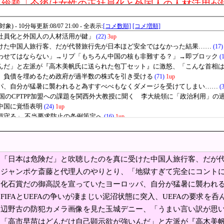
田総裁「今後は女性の正社員化と外国人の人材活用が
」と吹聴したのを真に受けた中国人旅行客、だが代替
平和記念公園で「座り込んで闘う！」と意気込むも… → 警察に完
営陣、倉庫の商品を持ち出し「ドローン攻撃で焼失した」として処
下シェルター」整備を正式表明…小池百合子知事「多くの方が滞在、施設整備の効
」カカオトークギフトで人気1位に返り咲きと報じられ論争に
トラ、原型どこ行った」
イメージが墜落 [8/07]
島市長は毎年、ロシアを嫌悪する『偽りの呪文』を繰り返し、日本人をゾンビ化さ
湾有事で中立は不可能」中国に覚悟表明
1980km走行しギネス記録を達成、無駄な発電や送電ロスなくEVよりエコを証明
「日本は危険だ」と吹聴したのを真に受けた中国人旅行客、だが
ともに初の日本超え AI特需の恩恵で差 26年上期
果……
ジャンポケ斎藤と代理人のやりとり、「地獄すぎて完全にコント
中
事「議員の圧力から職員守る」 不当要求防止の条例
化石賞だの御高説を宣っていたヨーロッパ、自分が猛暑に襲われ
まい……
FIFAとUEFAの争いが凄まじい泥沼状態に突入、UEFAの要求を呑
と代理人のやりとり、「地獄すぎて完全にコントにな
さず……
辺野古の防犯カメラ画像を見た玉城デニー、「うまい言い訳が思
都合で消費税を0％にできません！」 → X民「指定ゴミ袋を買っ
呆れさせるコメントを……
「高市早苗はどんだけ自己顕示欲が強いんだ」と左派が『高木美