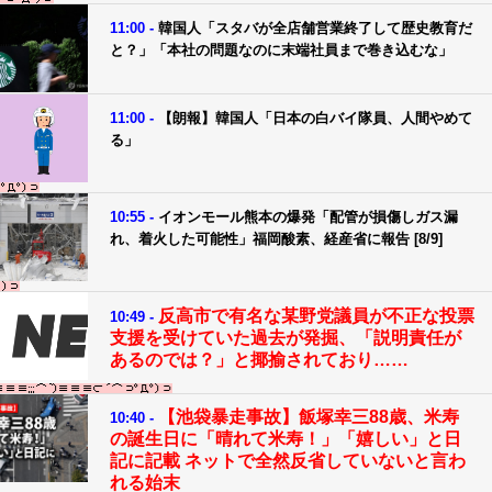
11:00 -
韓国人「スタバが全店舗営業終了して歴史教育だ
と？」「本社の問題なのに末端社員まで巻き込むな」
11:00 -
【朗報】韓国人「日本の白バイ隊員、人間やめて
る」
10:55 -
イオンモール熊本の爆発「配管が損傷しガス漏
れ、着火した可能性」福岡酸素、経産省に報告 [8/9]
反高市で有名な某野党議員が不正な投票
10:49 -
支援を受けていた過去が発掘、「説明責任が
あるのでは？」と揶揄されており……
【池袋暴走事故】飯塚幸三88歳、米寿
10:40 -
の誕生日に「晴れて米寿！」「嬉しい」と日
記に記載 ネットで全然反省していないと言わ
れる始末