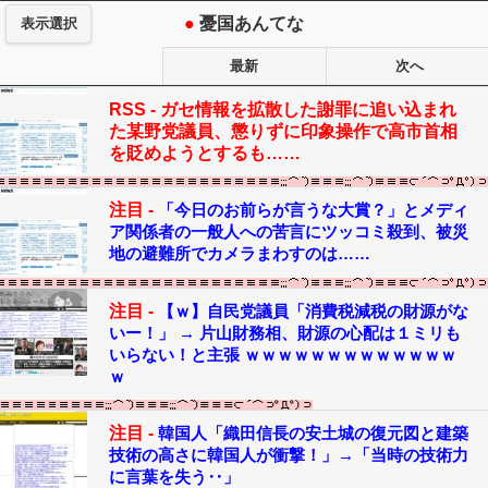
●
憂国あんてな
表示選択
最新
次へ
RSS -
ガセ情報を拡散した謝罪に追い込まれ
た某野党議員、懲りずに印象操作で高市首相
を貶めようとするも……
注目 -
「今日のお前らが言うな大賞？」とメディ
ア関係者の一般人への苦言にツッコミ殺到、被災
地の避難所でカメラまわすのは……
注目 -
【ｗ】自民党議員「消費税減税の財源がな
いー！」 → 片山財務相、財源の心配は１ミリも
いらない！と主張 ｗｗｗｗｗｗｗｗｗｗｗｗｗ
ｗ
注目 -
韓国人「織田信長の安土城の復元図と建築
技術の高さに韓国人が衝撃！」→「当時の技術力
に言葉を失う‥」