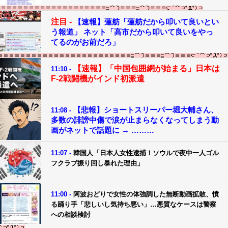
注目 -
【速報】蓮舫「蓮舫だから叩いて良いとい
う報道」 ネット「高市だから叩いて良いをやっ
てるのがお前だろ」
【速報】「中国包囲網が始まる」日本は
11:10 -
F-2戦闘機がインド初派遣
【悲報】ショートスリーパー堀大輔さん、
11:08 -
多数の誹謗中傷で涙が止まらなくなってしまう動
画がネットで話題に → ………
11:07 -
韓国人「日本人女性逮捕！ソウルで夜中一人ゴル
フクラブ振り回し暴れた理由」
11:00 -
阿波おどりで女性の体強調した無断動画拡散、憤
る踊り手「悲しいし気持ち悪い」…悪質なケースは警察
への相談検討