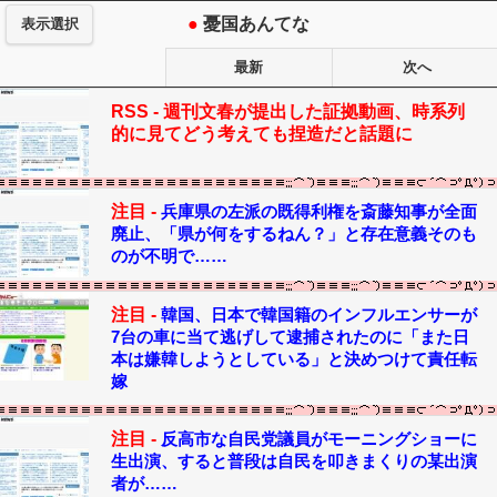
●
憂国あんてな
表示選択
最新
次へ
RSS -
週刊文春が提出した証拠動画、時系列
的に見てどう考えても捏造だと話題に
注目 -
兵庫県の左派の既得利権を斎藤知事が全面
廃止、「県が何をするねん？」と存在意義そのも
のが不明で……
注目 -
韓国、日本で韓国籍のインフルエンサーが
7台の車に当て逃げして逮捕されたのに「また日
本は嫌韓しようとしている」と決めつけて責任転
嫁
注目 -
反高市な自民党議員がモーニングショーに
生出演、すると普段は自民を叩きまくりの某出演
者が……