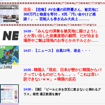
注目 -
【悲報】AV女優の田野憂さん、被災地に
300万円と物資を寄付→ X民「汚い金やけど感
謝！」 → 芸能人も巻き込み大炎上 ………
「みんなの演奏を被災地に届けよう!」
14:09 -
とか言い出した吹奏楽部の顧問、だが泊まる
場所やご飯は現地のお寺とかホテルとか……
【ニュース】 台風13号、迷走・・・
14:07 -
韓国人「現在、日本が密かに韓国からパ
14:05 -
クっているものがこちら…」→「これは言い
訳できないｗｗ」＝韓国の反応
14:00 -
【酒】「ビールと水を交互に飲まないと倒れるグ
ラス」発売 適正飲酒を施す