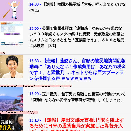
14:00 -
【朗報】韓国の掲示板「大谷、軽く当てただけな
のに」
13:55 -
公園で集団礼拝は「違和感」があるから認めな
い？３０年続くモスクの祭りに異変 元参政党の市議と
ムスリムは口をそろえた「直接話そう」、ＳＮＳと地元
に温度差 [8/6]
【悲報】蓮舫さん、官邸の被災地訪問広報
13:38 -
動画に「ありえない！作成費用は、あなたの税金
です！」と猛批判 → ネットからは巨大ブーメラ
ンを指摘する声 ｗｗｗｗｗｗｗ
13:29 -
玉川徹氏、包丁男に発砲した警官の行動について
「死刑にならない犯罪を警察官が死刑にしてしまった」
【速報】岸田文雄元首相､円安を阻止す
13:10 -
るために日米の通貨当局が実施した為替介入