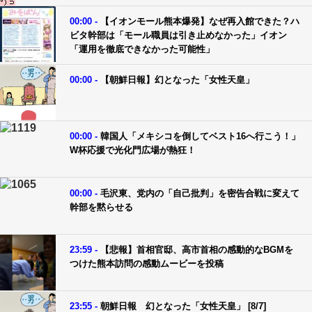
00:00 -
【イオンモール熊本爆発】なぜ再入館できた？ハ
ビタ幹部は「モール職員は引き止めなかった」イオン
「運用を徹底できなかった可能性」
00:00 -
【朝鮮日報】幻となった「女性天皇」
00:00 -
韓国人「メキシコを倒してベスト16へ行こう！」
W杯応援で光化門広場が熱狂！
00:00 -
毛沢東、党内の「自己批判」を密告合戦に変えて
幹部を黙らせる
23:59 -
【悲報】首相官邸、高市首相の感動的なBGMを
つけた熊本訪問の感動ムービーを投稿
23:55 -
朝鮮日報 幻となった「女性天皇」 [8/7]