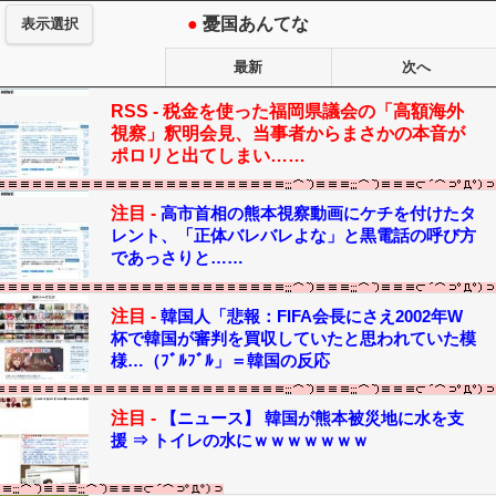
●
憂国あんてな
表示選択
最新
次へ
RSS -
税金を使った福岡県議会の「高額海外
視察」釈明会見、当事者からまさかの本音が
ポロリと出てしまい……
注目 -
高市首相の熊本視察動画にケチを付けたタ
レント、「正体バレバレよな」と黒電話の呼び方
であっさりと……
注目 -
韓国人「悲報：FIFA会長にさえ2002年W
杯で韓国が審判を買収していたと思われていた模
様…（ﾌﾞﾙﾌﾞﾙ」＝韓国の反応
注目 -
【ニュース】 韓国が熊本被災地に水を支
援 ⇒ トイレの水にｗｗｗｗｗｗｗ