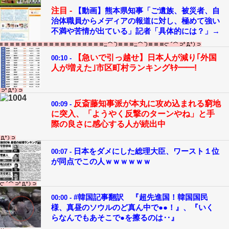
注目 -
【動画】熊本県知事「ご遺族、被災者、自
治体職員からメディアの報道に対し、極めて強い
不満や苦情が出ている」記者「具体的には？」→
【急いで引っ越せ】日本人が減り｢外国
00:10 -
人が増えた｣市区町村ランキングｷﾀ━━!
反斎藤知事派が本丸に攻め込まれる窮地
00:09 -
に突入、「ようやく反撃のターンやね」と手
際の良さに感心する人が続出中
日本をダメにした総理大臣、ワースト１位
00:07 -
が同点でこの人ｗｗｗｗｗｗ
#韓国記事翻訳 『超先進国！韓国国民
00:00 -
様、真昼のソウルのど真ん中で●●！』、『いく
らなんでもあそこで●を擦るのは‥』