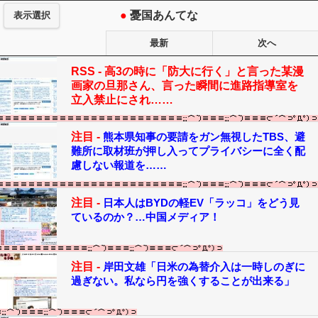
●
憂国あんてな
表示選択
最新
次へ
RSS -
高3の時に「防大に行く」と言った某漫
画家の旦那さん、言った瞬間に進路指導室を
立入禁止にされ……
注目 -
熊本県知事の要請をガン無視したTBS、避
難所に取材班が押し入ってプライバシーに全く配
慮しない報道を……
注目 -
日本人はBYDの軽EV「ラッコ」をどう見
ているのか？…中国メディア！
注目 -
岸田文雄「日米の為替介入は一時しのぎに
過ぎない。私なら円を強くすることが出来る」