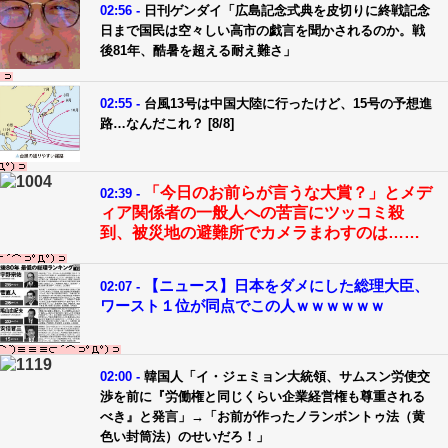
02:56 -
日刊ゲンダイ「広島記念式典を皮切りに終戦記念
日まで国民は空々しい高市の戯言を聞かされるのか。戦
後81年、酷暑を超える耐え難さ」
02:55 -
台風13号は中国大陸に行ったけど、15号の予想進
路…なんだこれ？ [8/8]
「今日のお前らが言うな大賞？」とメデ
02:39 -
ィア関係者の一般人への苦言にツッコミ殺
到、被災地の避難所でカメラまわすのは……
【ニュース】日本をダメにした総理大臣、
02:07 -
ワースト１位が同点でこの人ｗｗｗｗｗｗ
02:00 -
韓国人「イ・ジェミョン大統領、サムスン労使交
渉を前に『労働権と同じくらい企業経営権も尊重される
べき』と発言」→「お前が作ったノランボントゥ法（黄
色い封筒法）のせいだろ！」