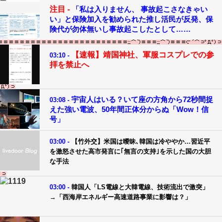
注目 -
「私は入りません、 事故起こさなきゃい
い」と保険加入を勧められた推し活民が反発、保
険代が勿体無いし事故起こしたとして……
【速報】靖国神社、軍服コスプレでの参
03:10 -
拝を禁止へ
宇宙人はいる？いて座の方角から72秒間捉
03:08 -
えた強い電波、50年間正体分からぬ「Wow！信
号」
03:00 -
【竹外交】米国は曖昧､韓国は冷ややか…習近平
を激怒させた高市発言に｢無言の支持｣を示した国の大胆
な手法
03:00 -
韓国人「LS電線と大韓電線、技術流出で激突」
→「西海岸エネルギー高速道路事業に影響は？」