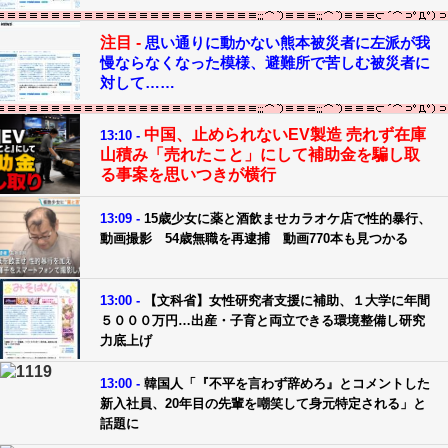
注目 -
思い通りに動かない熊本被災者に左派が我
慢ならなくなった模様、避難所で苦しむ被災者に
対して……
中国、止められないEV製造 売れず在庫
13:10 -
山積み「売れたこと」にして補助金を騙し取
る事案を思いつきが横行
13:09 -
15歳少女に薬と酒飲ませカラオケ店で性的暴行、
動画撮影 54歳無職を再逮捕 動画770本も見つかる
13:00 -
【文科省】女性研究者支援に補助、１大学に年間
５０００万円…出産・子育と両立できる環境整備し研究
力底上げ
13:00 -
韓国人「『不平を言わず辞めろ』とコメントした
新入社員、20年目の先輩を嘲笑して身元特定される」と
話題に