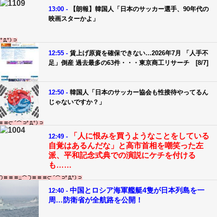
13:00 -
【朗報】韓国人「日本のサッカー選手、90年代の
映画スターかよ」
12:55 -
賃上げ原資を確保できない…2026年7月 「人手不
足」倒産 過去最多の63件・・・東京商工リサーチ [8/7]
12:50 -
韓国人「日本のサッカー協会も性接待やってるん
じゃないですか？」
「人に恨みを買うようなことをしている
12:49 -
自覚はあるんだな」と高市首相を嘲笑った左
派、平和記念式典での演説にケチを付ける
も……
中国とロシア海軍艦艇4隻が日本列島を一
12:40 -
周…防衛省が全航路を公開！