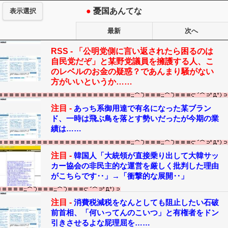
●
憂国あんてな
表示選択
最新
次へ
RSS -
「公明党側に言い返されたら困るのは
自民党だぞ」と某野党議員を擁護する人、こ
のレベルのお金の疑惑？であんまり騒がない
方がいいというか……
注目 -
あっち系御用達で有名になった某ブラン
ド、一時は飛ぶ鳥を落とす勢いだったが今期の業
績は……
注目 -
韓国人「大統領が直接乗り出して大韓サッ
カー協会の非民主的な運営を厳しく批判した理由
がこちらです‥」→「衝撃的な展開‥」
注目 -
消費税減税をなんとしても阻止したい石破
前首相、「何いってんのこいつ」と有権者をドン
引きさせるよな屁理屈を……