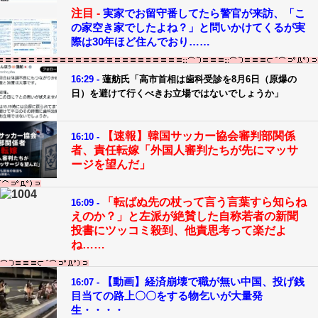
注目 -
実家でお留守番してたら警官が来訪、「こ
の家空き家でしたよね？」と問いかけてくるが実
際は30年ほど住んでおり……
16:29 -
蓮舫氏「高市首相は歯科受診を8月6日（原爆の
日）を避けて行くべきお立場ではないでしょうか」
【速報】韓国サッカー協会審判部関係
16:10 -
者、責任転嫁「外国人審判たちが先にマッサ
ージを望んだ」
「転ばぬ先の杖って言う言葉すら知らね
16:09 -
えのか？」と左派が絶賛した自称若者の新聞
投書にツッコミ殺到、他責思考って楽だよ
ね……
【動画】経済崩壊で職が無い中国、投げ銭
16:07 -
目当ての路上〇〇をする物乞いが大量発
生・・・・