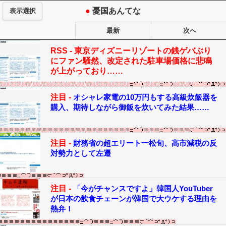
●
憂国あんてな
表示選択
最新
次へ
RSS -
東京ディズニーリゾートの銭ゲバぶり
にファン騒然、改定された駐車場価格に悲鳴
が上がっており……
注目 -
オシャレ家電の10万円もする高級炊飯器を
購入、期待しながら御飯を炊いてみた結果……
注目 -
財務省の超エリート一松旬、高市減税の反
対勢力として左遷
注目 -
「今がチャンスですよ」韓国人YouTuber
が日本の飲食チェーンが韓国で大ウケする理由を
熱弁！