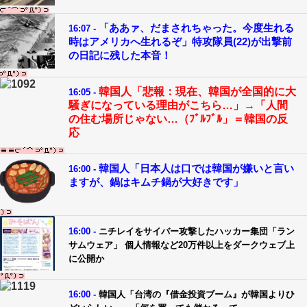
「ああァ、だまされちゃった。今度生れる
16:07 -
時はアメリカへ生れるぞ」特攻隊員(22)が出撃前
の日記に残した本音！
韓国人「悲報：現在、韓国が全国的に大
16:05 -
騒ぎになっている理由がこちら…」→「人間
の住む場所じゃない…（ﾌﾞﾙﾌﾞﾙ」＝韓国の反
応
韓国人「日本人は口では韓国が嫌いと言い
16:00 -
ますが、鍋はキムチ鍋が大好きです」
16:00 -
ニチレイをサイバー攻撃したハッカー集団「ラン
サムウェア」 個人情報など20万件以上をダークウェブ上
に公開か
16:00 -
韓国人「台湾の『借金投資ブーム』が韓国よりひ