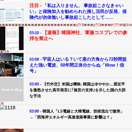
注目 -
「私は入りません、 事故起こさなきゃい
い」と保険加入を勧められた推し活民が反発、保
険代が勿体無いし事故起こしたとして……
【速報】靖国神社、軍服コスプレでの参
03:10 -
拝を禁止へ
宇宙人はいる？いて座の方角から72秒間捉
03:08 -
えた強い電波、50年間正体分からぬ「Wow！信
号」
03:00 -
【竹外交】米国は曖昧､韓国は冷ややか…習近平
を激怒させた高市発言に｢無言の支持｣を示した国の大胆
な手法
03:00 -
韓国人「LS電線と大韓電線、技術流出で激突」
→「西海岸エネルギー高速道路事業に影響は？」