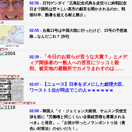
02:56 -
日刊ゲンダイ「広島記念式典を皮切りに終戦記念
日まで国民は空々しい高市の戯言を聞かされるのか。戦
後81年、酷暑を超える耐え難さ」
02:55 -
台風13号は中国大陸に行ったけど、15号の予想進
路…なんだこれ？ [8/8]
「今日のお前らが言うな大賞？」とメデ
02:39 -
ィア関係者の一般人への苦言にツッコミ殺
到、被災地の避難所でカメラまわすのは……
【ニュース】日本をダメにした総理大臣、
02:07 -
ワースト１位が同点でこの人ｗｗｗｗｗｗ
02:00 -
韓国人「イ・ジェミョン大統領、サムスン労使交
渉を前に『労働権と同じくらい企業経営権も尊重される
べき』と発言」→「お前が作ったノランボントゥ法（黄
色い封筒法）のせいだろ！」