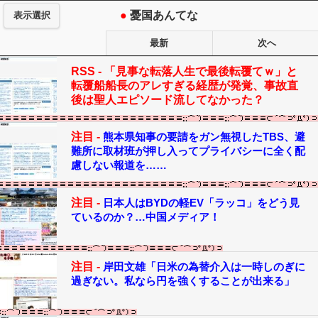
●
憂国あんてな
表示選択
最新
次へ
RSS -
「見事な転落人生で最後転覆てｗ」と
転覆船船長のアレすぎる経歴が発覚、事故直
後は聖人エピソード流してなかった？
注目 -
熊本県知事の要請をガン無視したTBS、避
難所に取材班が押し入ってプライバシーに全く配
慮しない報道を……
注目 -
日本人はBYDの軽EV「ラッコ」をどう見
ているのか？…中国メディア！
注目 -
岸田文雄「日米の為替介入は一時しのぎに
過ぎない。私なら円を強くすることが出来る」