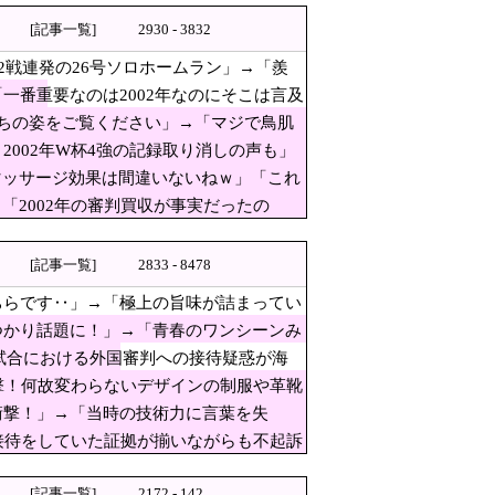
[記事一覧]
2930 - 3832
も疑われてしまう…
2戦連発の26号ソロホームラン」→「羨
り話題に！」→「青春のワンシ
【MLB】
一番重要なのは2002年なのにそこは言及
ちの姿をご覧ください」→「マジで鳥肌
日本だけではなく韓国の医療関係者も同じ
002年W杯4強の記録取り消しの声も」
国が築いた国格をサッカー選手が足で蹴り飛
マッサージ効果は間違いないねｗ」「これ
「2002年の審判買収が事実だったの
なんとかなりそう
カー代表、サッカー協会解散しよう」
」と中学生に詰問された結
[記事一覧]
2833 - 8478
 神戸市議「で？」ｗｗｗｗｗｗｗｗｗｗ
ちらです‥」→「極上の旨味が詰まってい
つかり話題に！」→「青春のワンシーンみ
際試合における外国審判への接待疑惑が海
撃！何故変わらないデザインの制服や革靴
を守れますか」と言われショック受ける…
衝撃！」→「当時の技術力に言葉を失
接待をしていた証拠が揃いながらも不起訴
[記事一覧]
2172 - 142