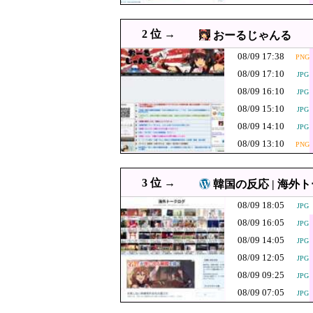
08/09 16:50
政府「ガキにSNSは早いや
JPG
韓国人「日本の村
08/09 16:49
JPG
2 位 →
おーるじゃんる
→「羨ましすぎる
08/09 16:38
【毎日新聞】『自然
JPG
08/09 17:38
PNG
08/09 16:33
ウクライナがモスク
JPG
08/09 17:10
JPG
08/09 16:29
”高市総理の悲願”消費税1
JPG
08/09 16:10
JPG
08/09 15:10
【悲報】米農家
08/09 16:10
JPG
JPG
08/09 14:10
JPG
高市内閣の方針
08/09 16:09
08/09 13:10
PNG
るが……
08/09 16:05
【唯一の五輪メダルを日本
韓国人「日本が
08/09 16:05
JPG
3 位 →
韓国の反応 | 海外
（ﾌﾞﾙﾌﾞﾙ」＝
08/09 16:03
百田尚樹「現時点で犯人が
PNG
08/09 18:05
JPG
08/09 16:00
韓国人「日本はNet
PNG
08/09 16:05
JPG
08/09 16:00
【速報】税務署職員の男が約
08/09 14:05
JPG
08/09 16:00
08/09 12:05
韓国人「開票終了まで気が
JPG
JPG
08/09 09:25
JPG
08/09 16:00
【朗報】韓国人「引退する
JPG
08/09 07:05
JPG
08/09 15:55
シャインマスカット200房