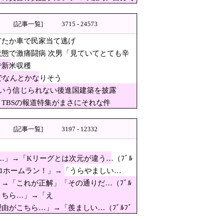
連発の26号ソロホームラン」
[記事一覧]
3715 - 24573
」【MLB】
の高校生平和誓う
ぎたか車で民家当て逃げ
態で激痛闘病 次男「見ていてとても辛
で新米収穫
米収穫
でなんとかなりそう
いう信じられない後進国建築を披露
はどこへ行った？」との指摘もあ
TBSの報道特集がまさにそれな件
メダル剝奪…
→「Kリーグとは次元が違う…
[記事一覧]
3197 - 12332
です…」
」→「Kリーグとは次元が違う…（ﾌﾞﾙ
ソロホームラン！」→「うらやましい…
が互角」
→「これが正解」「その通りだ…（ﾌﾞﾙ
こちら…」→「え
がこちら…」→「羨ましい…（ﾌﾞﾙﾌﾞ