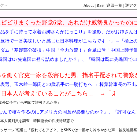
ケ～
About
|
RSS
|
巡回一覧
|
逆アク
にビビりまくった野党6党、あれだけ威勢良かったの
商品を手に持って水着お姉さんがにっこり」を撮影、だがお姉さん
本旅行で一番美味しいと感じた日本料理がこちらです‥」→「極上
ダム「基礎部分破損」中国「全力放流！」台風13号「中国上陸予測
穀物生産が壊滅危機」→
韓国はG7先進国に登り詰めましたか？』、『韓国は既に先進国でG
暴を働く官吏一家を殺害した男、指名手配されて警察
表選、玉木雄一郎氏と30歳若手の一騎打ちへ → 榛葉幹事長の不
な日本人が考えていることがこちら…」→「え
？？？？？？？？？？？？？？？」＝韓国の反応
意外に今年から初めて許可された事」
なんで核を作るのにアメリカの同意が必要なのか？』、『許可なん
日本人審判員を調査 韓国協会の性接待疑惑で
ッサージ”報道に「疲れてるアピ？」とSNSでは一部から冷ややかな声…被災地視察“