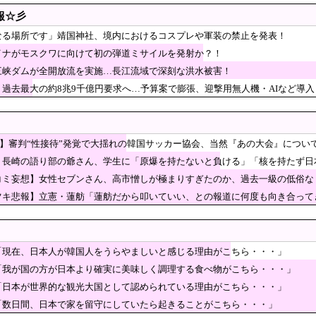
200房（時価40万円相当）畑から盗んだ疑いで男を逮捕 ネットで販売
報☆彡
体事件、SNSでデマが拡散し警察も困惑」
なる場所です」靖国神社、境内におけるコスプレや軍装の禁止を発表！
イナがモスクワに向けて初の弾道ミサイルを発射か？！
まかせ”定食がこれ」
三峡ダムが全開放流を実施…長江流域で深刻な洪水被害！
、過去最大の約8兆9千億円要求へ…予算案で膨張、迎撃用無人機・AIなど導入
守の家からエアコン室外機盗む 警察に「室外機が盗まれた」相談数件 [8/9]
、好き放題書きまくる 高市早苗首相は新公用車の贅
間「どんどん延びる乗車時間」
ビョる韓国人、目の前で歩行者が横断歩道を渡ったというだけで車
報】審判“性接待”発覚で大揺れの韓国サッカー協会、当然『あの大会』につい
-60後継は、三菱・シコルスキー共同開発に？！
】長崎の語り部の爺さん、学生に「原爆を持たないと負ける」「核を持たず日
聞社説「愚かな核抑止論を許さぬ」
コミ妄想】女性セブンさん、高市憎しが極まりすぎたのか、過去一級の低俗
00万円を突破
0倍低俗
ツキ悲報】立憲・蓮舫「蓮舫だから叩いていい、との報道に何度も向き合って
全体が危機…建設現場・物流・製造業の稼働率低下で経済に暗雲」
は人気なのに…韓国国内で消えゆくキンパ店
囲網が始まる」日本はF-2戦闘機がインド初派遣
「現在、日本人が韓国人をうらやましいと感じる理由がこちら・・・」
ーパー堀大輔さん、多数の誹謗中傷で涙が止まらなくなってしまう
「我が国の方が日本より確実に美味しく調理する食べ物がこちら・・・」
「日本が世界的な観光大国として認められている理由がこちら・・・」
ソウルで夜中一人ゴルフクラブ振り回し暴れた理由」
「数日間、日本で家を留守にしていたら起きることがこちら・・・」
した無断動画拡散、憤る踊り手「悲しいし気持ち悪い」…悪質なケースは警察への