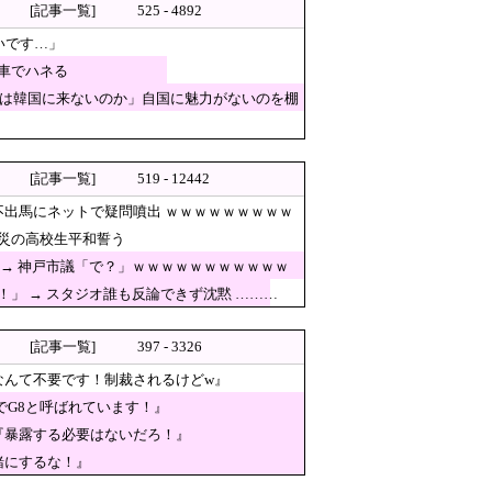
[記事一覧]
525 - 4892
[8/9]
いです…」
「意思疎通はかなり難しい」！
車でハネる
影、だがお姉さんは素人アルバ
人は韓国に来ないのか」自国に魅力がないのを棚
テルからの参加だと特定「体調
合における外国審判への接待疑惑
[記事一覧]
519 - 12442
不出馬にネットで疑問噴出 ｗｗｗｗｗｗｗｗｗ
災の高校生平和誓う
の子供を餓死する寸前までネグ
→ 神戸市議「で？」ｗｗｗｗｗｗｗｗｗｗｗ
外機を窃盗する極悪人が現れる
」 → スタジオ誰も反論できず沈黙 ………
 へ「保健所も容認！問題なし！」ｗｗｗ
[記事一覧]
397 - 3326
なんて不要です！制裁されるけどw』
でG8と呼ばれています！』
「これが正解」「その通りだ…
『暴露する必要はないだろ！』
8と呼ばれています！』
緒にするな！』