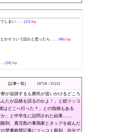
ように世界を変えるまで
9]
か車で民家当て逃げ
です‥」→「極上の旨味が詰ま
で激痛闘病 次男「見ていてとて
[記事一覧]
10728 - 31252
たが品格を語るのかよ！」と総
警察が追跡するも農民が追いかけるどころ
あんたが品格を語るのかよ！」と総ツッコ
めぐる議論、共和党の内戦に発展
屋はどこへ行った？」との指摘もある
すか」と中学生に詰問された結果……
砦、ソウル」を訴える！
判殺到、鹿児島の養鶏家とタッグを組んだ
危険 [8/9]
アの焚書称賛記事にツッコミ殺到、自分で