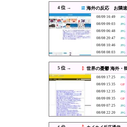
08/09 15:42
【悲報】消費税減税に反対
JPG
4 位 →
海外の反応 お隣
08/09 15:36
【K悲報】審判“性接
PNG
08/09 16:49
JPG
韓国人「日本の
08/09 15:35
GIF
08/09 09:03
JPG
ーンみたい‥」
08/09 15:31
韓国人「現在、日本人が韓
08/09 06:48
JPG
08/09 15:29
認知症の高齢者の資産260
JPG
08/08 20:47
JPG
08/08 10:46
08/09 15:19
中国の三峡ダムが全
JPG
JPG
08/08 08:03
JPG
【朗報】日本の年
08/09 15:10
JPG
反核団体の代表
08/09 15:09
5 位 →
世界の憂鬱 海外・
果……
08/09 15:08
【神対応】？「あなた
JPG
08/09 17:25
JPG
ｗｗｗｗｗ
08/09 15:00
なぜ今、熊本で「軍都」復
08/09 15:35
GIF
08/09 15:00
韓国人「オ・セフン当選で
JPG
08/09 12:35
JPG
08/09 14:55
産経新聞 佐渡金山、韓国は
JPG
08/09 09:35
GIF
08/09 14:47
【悲報】長崎の語り
08/09 07:25
PNG
JPG
西日本新聞社説「愚
08/08 22:20
JPG
08/09 14:29
韓国サッカー協会、外国人
JPG
08/09 14:20
韓国人「昨日Jリーグで韓
JPG