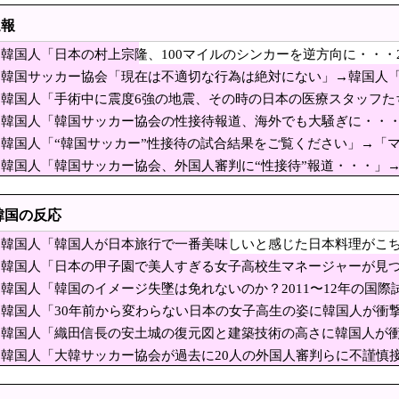
している自民党議員9人が判明ｗｗｗｗｗｗ
速報
待”発覚で大揺れの韓国サッカー協会、当然『あの大会』について
韓国人「日本の村上宗隆、100マイルのシンカーを逆方向に・・・
甲子園で美人すぎる女子高校生マネージャーが見つか
ましすぎる 韓国はこんな打者がいなのか」「アジア打者GOAT」
韓国サッカー協会「現在は不適切な行為は絶対にない」→韓国人「
国人をうらやましいと感じる理由がこちら・・・」
しないんだなｗｗｗ」「責任逃れが本当にひどい・・・」
韓国人「手術中に震度6強の地震、その時の日本の医療スタッフた
立った」「こういう姿は韓国も見習わないと」「あんな状況なら
兆円が狙われている！ 「被害者の8割がだまされた認識なし」
韓国人「韓国サッカー協会の性接待報道、海外でも大騒ぎに・・・2
ように行動したはずだ」【熊本地震】
→「マジで国の恥だ」「2002年まで疑う価値がある」「国民や
韓国人「“韓国サッカー”性接待の試合結果をご覧ください」→「
開放流を実施…長江流域で深刻な洪水被害！
ばすね」
が本当のベッドサッカーだ」
韓国人「韓国サッカー協会、外国人審判に“性接待”報道・・・」→
金制度、GPIFの運用が思ったより好調なおかげで
か？」「日本人が言ってたこと正しかったね・・・」「もうサッ
を務める爺さん、「核を持たないで日本を守れますか
韓国の反応
のせいで神戸が反中イメージになって中国人が来なくなる！」 →
韓国人「韓国人が日本旅行で一番美味しいと感じた日本料理がこ
活？ 「日本を守る前に日常生活を守って」(東京新聞
た」
韓国人「日本の甲子園で美人すぎる女子高校生マネージャーが見
ソウルは明るくなった」→「投票用紙問題、再選挙しろ！」
たい‥」
韓国人「韓国のイメージ失墜は免れないのか？2011〜12年の国
反日を持ち込むな ［8/9］
外で一斉に報じられる‥」
韓国人「30年前から変わらない日本の女子高生の姿に韓国人が衝
を着用し続けるのか？」
部の爺さん、学生に「原爆を持たないと負ける」「核を持たず日本
韓国人「織田信長の安土城の復元図と建築技術の高さに韓国人が
う‥」
かな核抑止論を許さぬ」
韓国人「大韓サッカー協会が過去に20人の外国人審判らに不謹慎
審判を性接待で買収していた事が判明
処分に成っていた事が明らかに‥」
国人選手絶対やってはいけないプレーで退場となる」