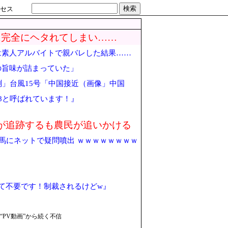
検索
セス
に完全にヘタれてしまい……
は素人アルバイトで親バレした結果……
の旨味が詰まっていた」
」台風15号「中国接近（画像」中国
8と呼ばれています！』
が追跡するも農民が追いかける
出馬にネットで疑問噴出 ｗｗｗｗｗｗｗｗ
て不要です！制裁されるけどw』
PV動画”から続く不信