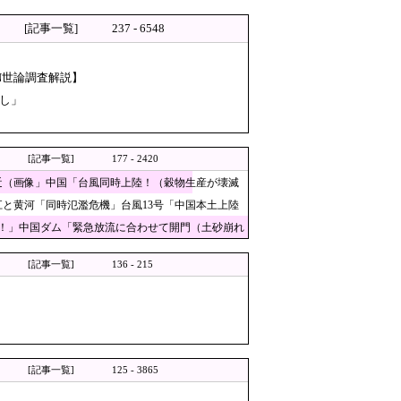
[記事一覧]
237 - 6548
N世論調査解説】
、「説明責任があるのでは？」
なし」
嬉しい」と日記に記載 ネットで
撃者騒然、”映え”のために愛車を
[記事一覧]
177 - 2420
近（画像」中国「台風同時上陸！（穀物生産が壊滅
支持率下げてやる」記事を配信してしま
と黄河「同時氾濫危機」台風13号「中国本土上陸
！」中国ダム「緊急放流に合わせて開門（土砂崩れ
」
が3人も準決勝に進む一方で中国
[記事一覧]
136 - 215
にするじゃん、電力会社の勢力図が
ｗｗ
高齢女性が明かす被害！
[記事一覧]
125 - 3865
時間か どんどん延びる乗車時間