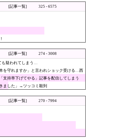
[記事一覧]
325 - 6575
！
を尽くした後部座席でたばこを吸
[記事一覧]
274 - 3008
でハネる
ても疑われてしまう…
本を守れますか」と言われショック受ける…西
な「支持率下げてやる」記事を配信してしまう
きました」→ツッコミ殺到
[記事一覧]
270 - 7994
動画がネットで話題に → ………
相談検討