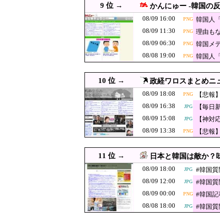
9 位 →
かんにゅー -韓国の反
08/09 12:55
高速道に子豚の落とし物 養
08/09 16:00
韓国人「
PNG
08/09 12:51
イラン最高指導者の
JPG
08/09 11:30
理由も
PNG
会社のカメラ部
08/09 12:49
08/09 06:30
韓国メ
PNG
イトで親バレし
【速報】バスロ
08/09 12:40
PNG
に上げ
08/08 19:00
韓国人
PNG
が優れなかったた
韓国人「韓国のイ
08/09 12:35
JPG
が海外で一斉に
10 位 →
08/09 12:31
政経ワロスまとめニ
韓国人「我が国の方が日本
08/09 18:08
【悲報
PNG
08/09 12:29
「神聖なる場所です」靖国
JPG
ｗｗｗ
08/09 16:38
【毎日
JPG
昭和を代表する
08/09 12:19
08/09 15:08
【神対
JPG
レクトした挙句
【火事場泥棒】
08/09 12:10
JPG
ｗｗｗ
08/09 13:38
【悲報
PNG
熊本県警が無職4
08/09 12:08
【悲報】『宗教配慮が
PNG
ｗｗｗｗｗｗｗｗｗ
08/09 12:08
韓国人「村上宗隆160km
11 位 →
JPG
日本と韓国は敵か？味
08/09 18:00
08/09 12:07
【悲報】韓国、ロシ
#韓国
JPG
JPG
08/09 12:00
#韓国
JPG
韓国人「日本人
08/09 12:05
JPG
08/09 00:00
#韓国
（ﾌﾞﾙﾌﾞﾙ」＝
PNG
08/09 12:00
#韓国質問サイト 『
JPG
08/08 18:00
#韓国
JPG
08/09 12:00
【産経新聞主張】 佐渡金
JPG