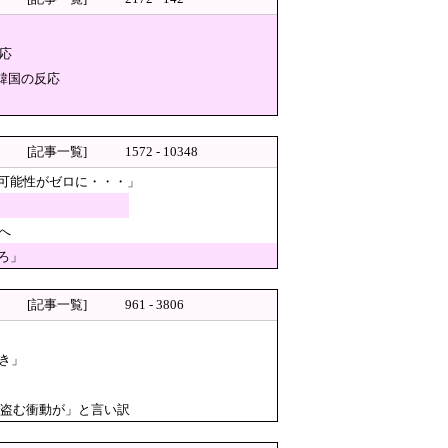
う信じられない後進国建築を披露
到、鹿児島の養鶏家とタッグを
応
能性がゼロに・・・」
韓国の反応
ホームラン！」→「うらやまし
[記事一覧]
1572 - 10348
可能性がゼロに・・・」
へ
ろ」
→ スタジオ誰も反論できず沈黙 ………
[記事一覧]
961 - 3806
Sの報道特集がまさにそれな件
き」
焚書称賛記事にツッコミ殺到、
与否定
で盗む衝動が」と言い訳