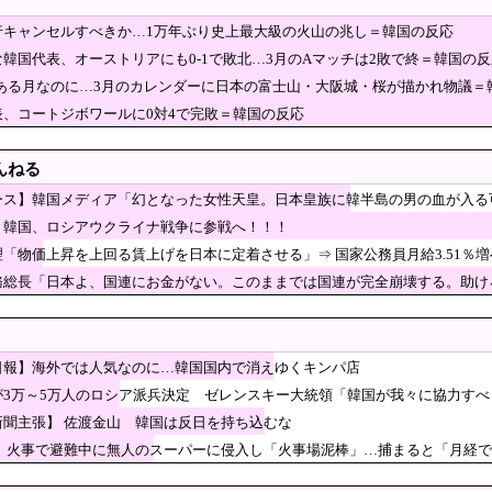
竣工1年半の新築マンションで外壁テラスが落下とい
行キャンセルすべきか…1万年ぶり史上最大級の火山の兆し＝韓国の反応
んなの出さんて」と大阪に上陸した某料理店に批判殺
韓国代表、オーストリアにも0-1で敗北…3月のAマッチは2敗で終＝韓国の反
……
ディア「幻となった女性天皇。日本皇族に韓半島の男の血が入る可
節がある月なのに…3月のカレンダーに日本の富士山・大阪城・桜が描かれ物議＝
8兆9千億円要求へ…予算案で膨張、迎撃用無人機・AIなど導入！
表、コートジボワールに0対4で完敗＝韓国の反応
、100マイルの速球を打ち砕く2試合連発26号ソロ
んねる
」＝韓国の反応
％表明も支持率初の6割切り…「賛成52％」の波紋【8月JNN世論調査解説】
ース】韓国メディア「幻となった女性天皇。日本皇族に韓半島の男の血が入る
ウンサー、生放送中に小銃を手に『命を捧げる』と宣言…一体なぜ？」
】韓国、ロシアウクライナ戦争に参戦へ！！！
ン、38年ぶりに栓を抜いた」
「物価上昇を上回る賃上げを日本に定着させる」⇒ 国家公務員月給3.51％増
、中国が6年連続1位も… 自国引用が6割超 [8/7]
務総長「日本よ、国連にお金がない。このままでは国連が完全崩壊する。助け
移民受け入れ反対派の若者にブチギレ「差別するなんて最低だ！」 
。長江流域で深刻な洪水被害
日報】海外では人気なのに…韓国国内で消えゆくキンパ店
事「報道に強い不満・苦情が寄せられている」→TB
が3万～5万人のロシア派兵決定 ゼレンスキー大統領「韓国が我々に協力すべ
に書くとか頭がどうかしてるのか？」と某メディアの
新聞主張】 佐渡金山 韓国は反日を持ち込むな
るとかそういう話かと思ったら……
花火」開催中止を発表 今後の対応は「法的専門家への相談を行いながら」3市が関
】 火事で避難中に無人のスーパーに侵入し「火事場泥棒」…捕まると「月経
敗、野党圧勝の見込み…これ不正選挙だろ！？」と騒然