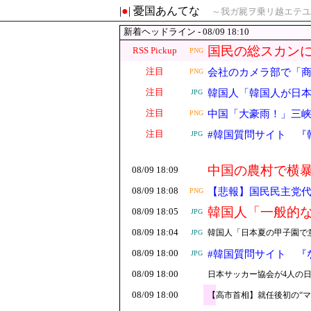
|
●
| 憂国あんてな
～我ガ屍ヲ乗リ越エテユ
新着ヘッドライン - 08/09 18:10
国民の総スカン
RSS Pickup
PNG
注目
会社のカメラ部で「
PNG
注目
韓国人「韓国人が日
JPG
注目
中国「大豪雨！」三峡
PNG
「台風同時上陸！（
注目
#韓国質問サイト 『
JPG
中国の農村で横
08/09 18:09
どころか……
08/09 18:08
【悲報】国民民主党代
PNG
ｗｗｗｗｗｗｗ
韓国人「一般的
08/09 18:05
JPG
っ？？？？？？
08/09 18:04
韓国人「日本夏の甲子園で
JPG
08/09 18:00
#韓国質問サイト 『
JPG
08/09 18:00
日本サッカー協会が4人の
08/09 18:00
【高市首相】就任後初の“マ