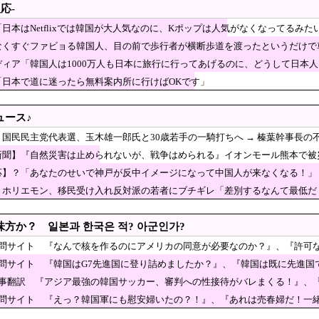
応-
豚品種が輸送中に落下か 預かる動物病院「早く持ち主見つかって」 沖縄自動車道 
日本はNetflixでは韓国が大人気なのに、Kポップは人気がなくなってるみた
モジタバ師が危篤「いつ死亡してもおかしくない」…イラン大統領
なくすぐファビョる韓国人、目の前で歩行者が横断歩道を渡ったというだけで
で「商品を手に持って水着お姉さんがにっこり」を撮
ディア「韓国人は1000万人も日本に旅行に行ってあげるのに、どうして日本
た結果……
ーブ姿の秋田県幹部職員による記者会見問題、ラブホ
て日本を分析
「日本で道に迷ったら無料案内所に行けばOKです」
め...」とは何だったのか
メージ失墜は免れないのか？2011〜12年の国際試
報じられる‥」
ュース♪
より確実に美味しく調理する食べ物がこちら・・・」
】国民民主党代表選、玉木雄一郎氏と30歳若手の一騎打ちへ → 榛葉幹事長の
神社、境内におけるコスプレや軍装の禁止を発表
ｗｗｗ
新聞】『自然災害は止められないが、戦争はめられる』イオンモール熊本で被
女優の晩年があまりにも寂しすぎる！と話題に、自身
応】？「あなたのせいで神戸が反中イメージになって中国人が来なくなる！」 
……
この猛暑で被災に苦しむ熊本の被災地からエアコン室
ｗ
】ホリエモン、移民受け入れ反対派の若者にブチギレ「差別するなんて最低だ！
7歳を逮捕
足りない！』へずまりゅう氏の豚汁炊き出しに各所に苦情殺到 →
ｗｗ
の速球をシーズン26号ホームラン！」
方か？ 일본과 한국은 적? 아군인가?
アウクライナ戦争に参戦へ！！！
質問サイト 『なんで核を作るのにアメリカの同意が必要なのか？』、『許可
質問サイト 『韓国はG7先進国に登り詰めましたか？』、『韓国は既に先進国
が絶対に違法駐車をしない本当の理由がこちら…」→
記事翻訳 『アジア最強の韓国サッカー、審判への性接待がバレまくる！』、
韓国の反応
韓国はG7先進国に登り詰めましたか？』、『韓国は既に先進国でG
質問サイト 『えっ？韓国軍にも慰安婦いたの？！』、『あれは売春婦だ！一
山 韓国は反日を持ち込むな