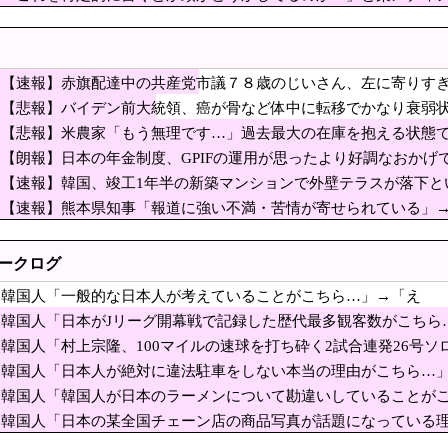
ろ」SNS年齢制限法案提出検討
本屋を作るとかそういう話かと思ったら……
上宗隆、100マイルのシンカーを逆方向に・・・2戦
 韓国はこんな打者がいなのか」「アジア打者GOAT
災害は止められないが、戦争はめられる』イオンモール熊本で被災
【速報】赤旗配達中の共産党市議７８歳のじいさん、左に寄りす
ワに向けて初の弾道ミサイルを発射か？！
【悲報】バイデン前大統領、癌が骨など体中に転移でかなり衰弱状
い」
％表明も支持率初の6割切り…「賛成52％」の波紋【8月JNN世論調査解説】
【悲報】米農家「もう無理です…」過去最大の在庫を抱える状態
「もう無理です…」過去最大の在庫を抱える状態で新
【朗報】日本の年金制度、GPIFの運用が思ったより好調なおかげ
【速報】韓国、竣工1年半の新築マンションで外壁テラスが落下と
に反対した自民党議員9人のリストが話題に、「岩屋
【速報】熊本県知事「報道に強い不満・苦情が寄せられている」→
に奪われるのか】外国人審判への性接待で大揺れの韓国サッカー界、ロンドン五輪
Jリーグ開幕戦で記録した歴代最多観客数がこちら…」
トークログ
韓国の反応
誰かは不明だが、私は日本人ではないと思う」 シャインマスカット盗難事件に
韓国人「一般的な日本人が考えていることがこちら…」→「え
flixでは韓国が大人気なのに、Kポップは人気がなくなってるみたい
っ？？？？？？？？？？？？？？？？？？？？？」＝韓国の反応
韓国人「日本がJリーグ開幕戦で記録した歴代最多観客数がこちら…
1億3500万円脱税
ﾌﾞﾙ」＝韓国の反応
韓国人「村上宗隆、100マイルの速球を打ち砕く2試合連発26号
（ﾌﾞﾙﾌﾞﾙ」＝韓国の反応
気じゃない…平沢乙は3つ巴の激戦、釜山北区甲ではハ・ジョンウとハン・ドンフン
韓国人「日本人が絶対に違法駐車をしない本当の理由がこちら…」
ﾌﾞﾙ」＝韓国の反応
韓国人「韓国人が日本のラーメンについて勘違いしていることが
審判の前で、選手が急に服を脱ぎ出した」
っ？？？？？？？？？？」＝韓国の反応
韓国人「日本の某全国チェーン店の商品写真が話題になっている理由
、畑から盗んだ疑い 岡山県警が男を逮捕 倉敷市 [8/9]
ﾙ」＝韓国の反応