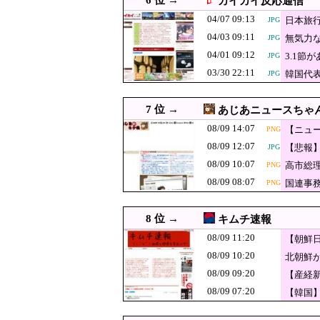
6 位 →
カイカイ反応通信
【速報】韓国、
08/09 14:10
JPG
04/07 09:13
日本旅
JPG
「鹿児島でもこ
08/09 14:09
04/03 09:11
無気力な
JPG
組んだところで
08/09 14:07
【ニュース】韓国メ
PNG
04/01 09:12
3.1
JPG
03/30 22:11
08/09 14:05
防衛費、過去最大の約
韓国代
JPG
JPG
韓国人「村上宗隆
08/09 14:05
JPG
7 位 →
あじあニュースちゃ
い…（ﾌﾞﾙﾌﾞﾙ
08/09 14:00
“高市総理の悲願”消費税1
08/09 14:07
【ニュ
PNG
08/09 14:00
韓国人「イランの女性アナ
JPG
08/09 12:07
【悲報
JPG
08/09 14:00
【衝撃】韓国人「阪神ファ
JPG
08/09 10:07
高市総理
PNG
08/09 13:55
毎日新聞 注目度の高い論文数
08/09 08:07
国連事
PNG
08/09 13:38
【悲報】ホリエモン、
PNG
8 位 →
キムチ速報
08/09 13:29
中国、三峡ダムが全開放流
JPG
08/09 11:20
【朝鮮
【速報】熊本県知
08/09 13:10
PNG
08/09 10:20
北朝鮮
「これを肯定的
08/09 13:09
08/09 09:20
【産経
自分で本屋を作
08/09 13:00
【滋賀】「琵琶湖三市同時
08/09 07:20
【韓国
08/09 13:00
韓国人「出口調査で与党惨
JPG