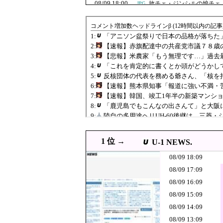
08/09 18:00
故チェ・ジンシルの娘チェ
JPG
08/09 18:00
【衝撃】韓国人「日本のこ
JPG
08/09 18:00
スティーブ・ジョブズとは
08/09 17:55
高市総理「物価上昇を上回る
08/09 17:43
「神聖なる場所です
JPG
08/09 17:39
韓国人「上半期輸出が初め
PNG
【速報】赤旗配
08/09 17:38
PNG
08/09 17:29
【週刊フジ】減税反対結構
JPG
韓国人「韓国人
08/09 17:25
JPG
っていた」
【悲報】バイデ
08/09 17:10
JPG
1 位 →
U-1 NEWS.
も辛い」
「アニソン盆祭
08/09 17:09
08/09 18:09
ツッコミを食ら
08/09 17:00
日本赤十字社、韓国の緊急要
08/09 17:09
08/09 16:09
08/09 17:00
【米国】「泣き言やめて仕
08/09 15:09
08/09 17:00
韓国人「イ・ジェミョン政
JPG
08/09 14:09
08/09 16:55
「あんたの汗の風が届く」小
08/09 13:09