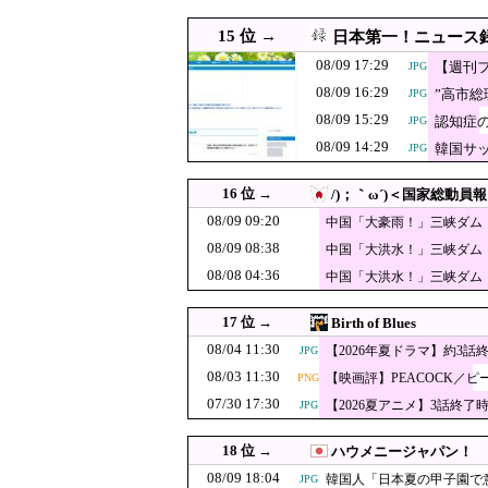
08/09 11:00
韓国人「スタバが全店舗営
JPG
15 位 →
日本第一！ニュース
08/09 11:00
【朗報】韓国人「日本の白
JPG
08/09 17:29
【週刊
JPG
08/09 10:55
イオンモール熊本の爆発「配
JPG
08/09 16:29
”高市総
JPG
反高市で有名な
08/09 10:49
08/09 15:29
認知症
JPG
と揶揄されてお
08/09 14:29
【池袋暴走事故】
韓国サ
JPG
08/09 10:40
JPG
全然反省してい
「申し訳ないけど
08/09 10:29
16 位 →
/)；｀ω´)＜国家総動員報
を停めて撮影し
08/09 10:29
2026年度 暑さのピーク終了
JPG
08/09 09:20
中国「大豪雨！」三峡ダム
危機」→
08/09 08:38
08/09 10:23
【マスコミ妄想】女
中国「大洪水！」三峡ダム
JPG
（画像」→
08/08 04:36
う 想像の10倍低俗
中国「大洪水！」三峡ダム
08/09 10:20
北朝鮮が3万～5万人
発生」→
中国勢が圧倒的
08/09 10:16
17 位 →
Birth of Blues
勢が……
【速報】新電力L
08/09 10:10
08/04 11:30
PNG
【2026年夏ドラマ】約3話
JPG
変わるか
08/03 11:30
【映画評】PEACOCK／ピ
08/09 10:08
PNG
【祝】小坪慎也市議と
JPG
07/30 17:30
【2026夏アニメ】3話終了
JPG
08/09 10:07
高市総理「物価上昇を
PNG
08/09 10:07
「自衛隊員や報道カメ
JPG
18 位 →
ハウメニージャパン！
08/09 10:00
08/09 18:04
高市早苗首相、新公用車は
韓国人「日本夏の甲子園で
JPG