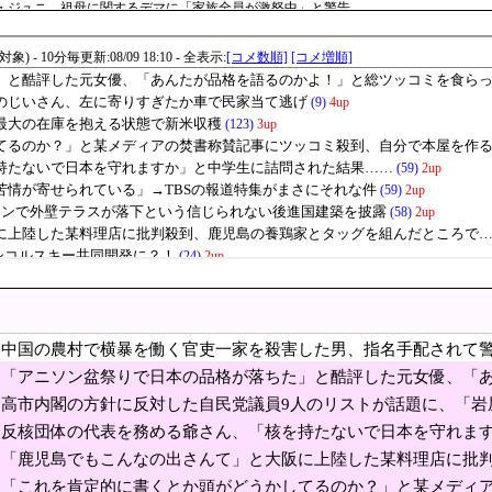
・ジュニ、祖母に関するデマに「家族全員が激怒中」と警告
の駅、電車が来る音がおかしい」
何者か——禅僧に「弟子入り」した男が、自分で創った会社から追放され、逆襲の
賃上げを日本に定着させる」 国家公務員月給3.51％増へ 人事院の勧告を受け [8/
」靖国神社、境内におけるコスプレや軍装の禁止を発表！
て日本を上回った…AI半導体が牽引で今年も4位狙える」
達中の共産党市議７８歳のじいさん、左に寄りすぎた
 ならば石破と河野は離党してケジメをつけろ
が日本旅行で一番美味しいと感じた日本料理がこちら
ン前大統領、癌が骨など体中に転移でかなり衰弱状態
りで日本の品格が落ちた」と酷評した元女優、「あん
中国の農村で横暴を働く官吏一家を殺害した男、指名手配されて
ってしまい……
請に応じ超希少血液「Jr(a-)」を提供＝韓国ネット「本当にありがたい」
か……
「アニソン盆祭りで日本の品格が落ちた」と酷評した元女優、「
ミを食らってしまい……
事見つけろ。ラーメンを食え」議員らの投稿にバンス氏が猛反発…ブリトーの価格
高市内閣の方針に反対した自民党議員9人のリストが話題に、「岩
が……
反核団体の代表を務める爺さん、「核を持たないで日本を守れま
府とワンチーム」と主張するチョン・ウォンオ候補に、オ・セフン候補は「最後の
「鹿児島でもこんなの出さんて」と大阪に上陸した某料理店に批
原ブラスがハンディファンに不快感「髪の毛が吸い込まれる」被害多発の“必需品”に潜む
ところで……
「これを肯定的に書くとか頭がどうかしてるのか？」と某メディ