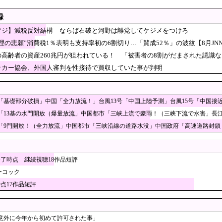
業終了して歴史教育だと？」「本社の問題なのに末端社員まで巻き込むな」
録
バイ隊員、人間やめてる」
フジ】減税反対結構 ならば石破と河野は離党してケジメをつけろ
管が損傷しガス漏れ、着火した可能性」福岡酸素、経産省に報告 [8/9]
理の悲願”消費税1％表明も支持率初の6割切り…「賛成52％」の波紋【8月JN
某野党議員が不正な投票支援を受けていた過去が発掘
の高齢者の資産260兆円が狙われている！ 「被害者の8割がだまされた認識
り……
飯塚幸三88歳、米寿の誕生日に「晴れて米寿！」「
ッカー協会、外国人審判を性接待で買収していた事が判明
ないと言われる始末
絵が完璧すぎて草」と某Youtuberに起きた悲劇に目
ていたら……
「基礎部分破損」中国「全力放流！」台風13号「中国上陸予測」台風15号「中国接
性セブンさん、高市憎しが極まりすぎたのか、過去一級の低俗な「
「13基の水門開放（爆量放流」中国都市「三峡上流で豪雨！（三峡下流で水害」長江
「9門開放！（全力放流」中国都市「三峡沿線の道路水没」中国政府「高速道路封鎖
のロシア派兵決定 ゼレンスキー大統領「韓国が我々に協力すべき
な強さを誇っていた分野で異常事態が進行中、日本勢
ooop「19-21時電力無料の実証開始」みんなこれ
終了時点 継続視聴18作品短評
ーコック
添田詩織市議、結婚＆第一子誕生を発表 → ｗｗｗｗｗｗｗｗｗｗ
時点17作品短評
上回る賃上げを日本に定着させる」⇒ 国家公務員月給3.51％増へ
ラマンのフリをして泥棒を…」500万円分の預金通帳を盗まれた
推定3000万円以上のSUVタイプ 贅を尽くした後部座席でたばこを吸うのが至福の
意外に今年から初めて許可された事」