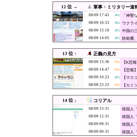
08/09 12:00
【岡山】シャインマスカット
12 位 →
軍事・ミリタリー速
08/09 12:00
韓国人「仁川のバラバラ遺
JPG
08/09 17:43
「神聖
JPG
08/09 16:33
ウクラ
08/09 12:00
JPG
【衝撃】韓国人「日本の“お
JPG
08/09 15:19
中国の
JPG
08/09 12:00
【為替】介入きた！
JPG
08/09 14:05
防衛費
JPG
08/09 11:55
熊本地震、車中泊避難して留
【悲報】週刊誌
08/09 11:40
JPG
13 位 ↑
正義の見方
うのが至福の時
08/09 11:30
理由もなくすぐファ
PNG
08/09 15:36
【K悲
PNG
08/09 11:29
08/09 14:47
陸自の多用途ヘリUH
JPG
【悲報
PNG
日本新
08/09 10:23
【マス
JPG
08/09 11:29
夏のボーナス、一人あたり1
JPG
想像の1
08/08 23:25
【カミ
PNG
08/09 11:26
韓国人「極限の暑さで産業
PNG
08/09 11:20
【朝鮮日報】海外で
14 位 ↓
コリアル
【速報】「中国包
08/09 11:10
JPG
08/09 15:31
韓国人
08/09 11:08
【悲報】ショートスリ
PNG
08/09 12:31
韓国人
08/09 09:31
08/09 11:07
韓国人
韓国人「日本人女性逮捕！
JPG
08/09 00:31
韓国人
08/09 11:00
阿波おどりで女性の体強調