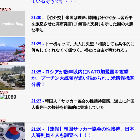
ているそうです・・・」
21:30 -
【竹外交】米国は曖昧､韓国は冷ややか…習近平
を激怒させた高市発言に｢無言の支持｣を示した国の大胆
な手法
21:29 -
トー横キッズ、大人に失望「相談しても具体的に
何もしてくれなくて傷つく。福祉は自由が奪われる」
ロシアが数年以内にNATO加盟国を攻撃
21:25 -
か、プーチン大統領が追い詰められ…米情報機関
分析！
21:23 -
韓国人「サッカー協会の性接待疑惑…過去に外国
人審判への接待を組織的に実施していた」
【速報】韓国サッカー協会の性接待、日本
21:20 -
人審判員４人も調査へ！！！