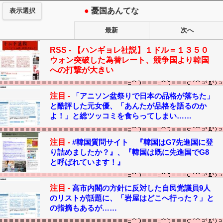
●
憂国あんてな
表示選択
最新
次へ
RSS -
【ハンギョレ社説】１ドル＝１３５０
ウォン突破した為替レート、競争国より韓国
への打撃が大きい
注目 -
「アニソン盆祭りで日本の品格が落ちた」
と酷評した元女優、「あんたが品格を語るのか
よ！」と総ツッコミを食らってしまい……
注目 -
#韓国質問サイト 『韓国はG7先進国に登
り詰めましたか？』、『韓国は既に先進国でG8
と呼ばれています！』
注目 -
高市内閣の方針に反対した自民党議員9人
のリストが話題に、「岩屋はどこへ行った？」と
の指摘もあるが……