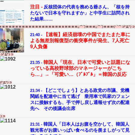
注目 -
反核団体の代表を務める爺さん、「核を持
たないで日本を守れますか」と中学生に詰問され
た結果……
【速報】経済崩壊の中国でまたまた車に
21:40 -
よる無差別報復型の衝突事件が発生、7人死亡
9人負傷
韓国人「現在、日本で可愛いと話題にな
21:35 -
っている高校野球部のマネージャーがこち
ら…」→「可愛い…（ﾌﾞﾙﾌﾞﾙ」＝韓国の反応
【どこでしょう】とある政党の市議、党機
21:34 -
関紙を配達中に当て逃げ 乗用車で民家のフェン
スに接触するも、手で押し戻し通報せず次の配達
先へ その後議会出席
韓国人「日本人はお腹を空かして、韓国人
21:31 -
観光客がお腹いっぱい食べるのを羨ましがって見