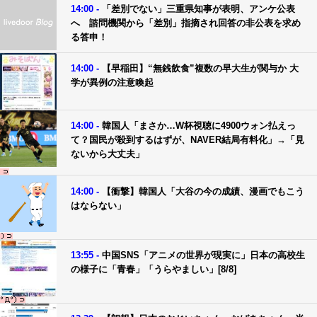
14:00 -
「差別でない」三重県知事が表明、アンケ公表
へ 諮問機関から「差別」指摘され回答の非公表を求め
る答申！
14:00 -
【早稲田】“無銭飲食”複数の早大生が関与か 大
学が異例の注意喚起
14:00 -
韓国人「まさか…W杯視聴に4900ウォン払えっ
て？国民が殺到するはずが、NAVER結局有料化」→「見
ないから大丈夫」
14:00 -
【衝撃】韓国人「大谷の今の成績、漫画でもこう
はならない」
13:55 -
中国SNS「アニメの世界が現実に」日本の高校生
の様子に「青春」「うらやましい」[8/8]