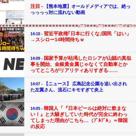
注目 -
【熊本地震】オールドメディアでは、絶っ
っっっっ対に流れない動画
習近平政権｢日本に行くな｣国民「はい」
14:10 -
→スシロー14時間待ちｗ
国家予算が枯渇したロシアが山賊の真似
14:09 -
事を開始、金銀貴金属じゃなくて自動車とか
ってところがリアリティありすぎる……
【ニュース】 広島記念公園を追い出され
14:07 -
た左翼さん、流石にキモすぎて炎上
韓国人「『日本ビールは絶対に飲まな
14:05 -
い！』と大騒ぎしていた時代が完全に終わっ
てしまった理由がこちら…（ﾌﾞﾙﾌﾞﾙ」＝韓国
の反応