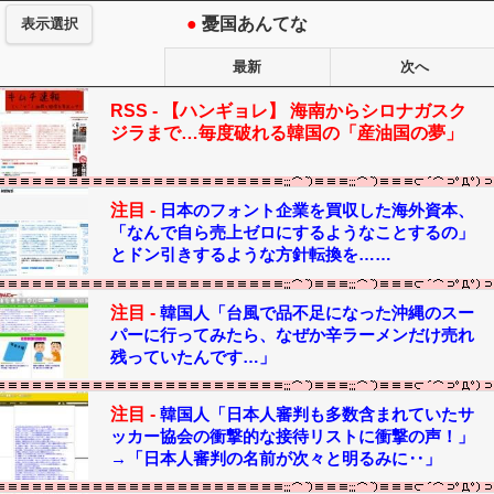
●
憂国あんてな
表示選択
最新
次へ
RSS -
【ハンギョレ】 海南からシロナガスク
ジラまで…毎度破れる韓国の「産油国の夢」
注目 -
日本のフォント企業を買収した海外資本、
「なんで自ら売上ゼロにするようなことするの」
とドン引きするような方針転換を……
注目 -
韓国人「台風で品不足になった沖縄のスー
パーに行ってみたら、なぜか辛ラーメンだけ売れ
残っていたんです…」
注目 -
韓国人「日本人審判も多数含まれていたサ
ッカー協会の衝撃的な接待リストに衝撃の声！」
→「日本人審判の名前が次々と明るみに‥」