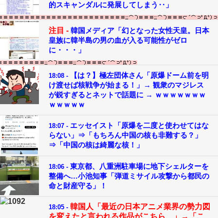
的スキャンダルに発展してしまう‥」
注目 -
韓国メディア「幻となった女性天皇。日本
皇族に韓半島の男の血が入る可能性がゼロ
に・・・」
【は？】極左団体さん「原爆ドーム前を明
18:08 -
け渡せば核戦争が始まる！」→ 観衆のマジレス
が鋭すぎるとネットで話題に → ｗｗｗｗｗｗｗ
ｗｗｗｗｗ
エッセイスト「原爆を二度と使わせてはな
18:07 -
らない」⇒「もちろん中国の核も非難する？」
⇒「中国の核は綺麗な核！」
東京都、八重洲駐車場に地下シェルターを
18:06 -
整備へ…小池知事「弾道ミサイル攻撃から都民の
命と財産守る」！
韓国人「最近の日本アニメ業界の勢力図
18:05 -
を変えたと言われる作品がこちら…」→「こ