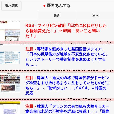
●
憂国あんてな
表示選択
最新
次へ
RSS -
フィリピン政府「日本におねだりした
ら軽油貰えた！」⇒ 韓国「良いこと聞い
た！」
注目 -
専門家を舐めきった某国国営メディア、
「日本の反撃能力が地域を不安定化させている」
というストーリーで番組制作を進めようとする
も……
注目 -
韓国人「過去のW杯で韓国代表がドーピン
グ検査をすり抜けるように注射していたものがこ
ちら…」→「恥ずかしい…（ﾌﾞﾙﾌﾞﾙ」＝韓国の
反応
注目 -
韓国人「フランスの有力紙も大韓サッカー
協会前代未聞の不祥事を詳細に報道！」→「国際