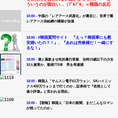
ういうのが面白い…（ﾌﾞﾙﾌﾞﾙ」＝韓国の反応
18:00 -
中国の「レアアース武器化」が裏目に、世界で重
レアアース供給網の構築が加速
#韓国質問サイト 『えっ？韓国軍にも慰
18:00 -
安婦いたの？！』、『あれは売春婦だ！一緒にす
るな！』
18:00 -
酒と薬飲ませ性的暴行容疑 当時15歳以下の少女
10人被害か、動画770本 男を再逮捕
18:00 -
韓国人「サムスン電子61万ウォン、SKハイニッ
クス400万ウォンまで行くのか…証券街で『依然として
過小評価』と言われる理由」
18:00 -
【朗報】韓国人「日本の新聞、まだこんなロマン
が残ってたのか」