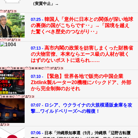
（実質中止」→
韓国人「意外に日本との関係が深い地球
07:25 -
の裏側の国がこちらです‥」→「国境を越え
た驚くべき歴史のつながり‥」
高市内閣の政策を妨害しまくった財務省
07:13 -
の大物官僚、本来ならエース級の人材が就く
はずのないポストに送られ……
【緊急】世界各地で販売の中国企業
07:10 -
Zbtlink製ルーター20機種にバックドア、外部
から完全制御のおそれ
ロシア、ウクライナの大規模通販倉庫を攻
07:07 -
撃…ワイルドベリーズへの報復！
07:06 -
日本「沖縄県知事選（9月」沖縄県「辺野古転覆