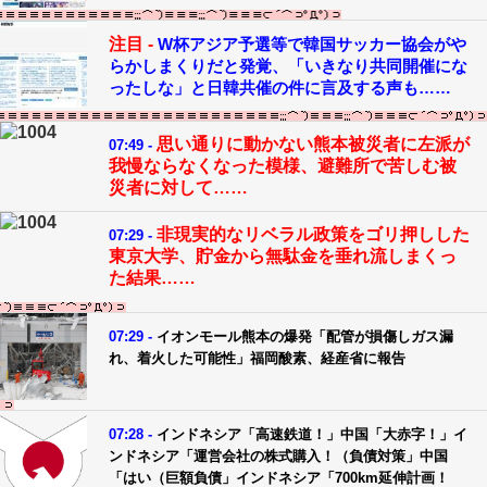
注目 -
W杯アジア予選等で韓国サッカー協会がや
らかしまくりだと発覚、「いきなり共同開催にな
ったしな」と日韓共催の件に言及する声も……
思い通りに動かない熊本被災者に左派が
07:49 -
我慢ならなくなった模様、避難所で苦しむ被
災者に対して……
非現実的なリベラル政策をゴリ押しした
07:29 -
東京大学、貯金から無駄金を垂れ流しまくっ
た結果……
07:29 -
イオンモール熊本の爆発「配管が損傷しガス漏
れ、着火した可能性」福岡酸素、経産省に報告
07:28 -
インドネシア「高速鉄道！」中国「大赤字！」イ
ンドネシア「運営会社の株式購入！（負債対策」中国
「はい（巨額負債」インドネシア「700km延伸計画！