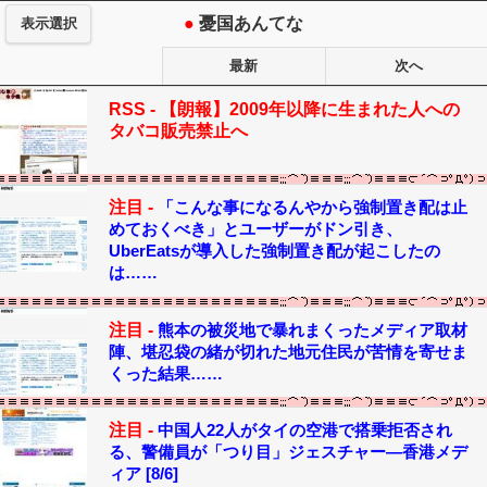
●
憂国あんてな
表示選択
最新
次へ
RSS -
【朗報】2009年以降に生まれた人への
タバコ販売禁止へ
注目 -
「こんな事になるんやから強制置き配は止
めておくべき」とユーザーがドン引き、
UberEatsが導入した強制置き配が起こしたの
は……
注目 -
熊本の被災地で暴れまくったメディア取材
陣、堪忍袋の緒が切れた地元住民が苦情を寄せま
くった結果……
注目 -
中国人22人がタイの空港で搭乗拒否され
る、警備員が「つり目」ジェスチャー―香港メデ
ィア [8/6]