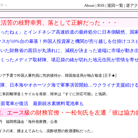
ケ～
About
|
RSS
|
巡回一覧
|
逆アク
生活苦の枝野幸男、落として正解だった・・・
だったねぇ」とインドネシア高速鉄道の最終処分に日本側騒然、国
クスが10%台の暴落！外国人投資家と機関が売り越しを仕掛けコス
ていた財務省の面目が丸潰れに、減税が決まった途端に市場が動き
まくったメディア取材陣、堪忍袋の緒が切れた地元住民が苦情を寄
ア予選で外国人審判員に性的接待か…韓国放送局が独占報道 [王子★]
艦隊、日本海やオホーツク海で軍事演習開始…ウクライナ支援続け
りに単距離弾道ミサイルを発射…韓米は『すぐに対応可能』と強調」
路面電車が復活 最新鋭水素燃料電池車も
権、エース級の財務官僚・一松旬氏を左遷「彼は協力
が判明
0万円 福岡県議会「海外視察費」公表
イスの末、捕まえてみたら…泥酔状態の飲酒運転だった」