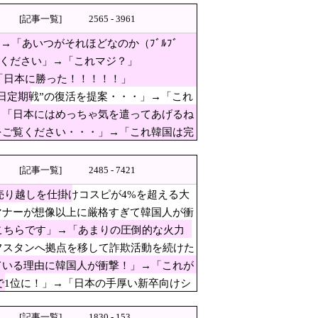
し！
[記事一覧]
2565 - 3961
→「あいつがそれほどなのか（ﾌﾞﾙﾌﾞ
は差別！白人至上主義！どうだ恐いか？』
ぱり羨ましいね」
覧ください」→「これマジ？」
「日本に勝った！！！！！」
日定期戦”の復活を提案・・・」→「これ
 10年後にやらないか？」「やめてく
→「日本にはめっちゃ気を遣ってあげるね
をご覧ください・・・」→「これ韓国は完
[記事一覧]
2485 - 7421
ら…」→「完全に買収してる…
売り越しを仕掛けコスピが4%を超える大
マナーが想像以上に厳格すぎて韓国人が衝
会ったことがあるけど全然怖く
がこちらです」→「あまりの圧倒的な火力
近平主席を怒らせた」
フスタンへ拠点を移して詐欺活動を続けた
れ、今日言うことなのか…？」ｗｗｗｗｗ
ている理由に韓国人が衝撃！」→「これが
で1位に！」→「日本の手厚い新卒向けシ
集団訴訟中
[記事一覧]
1830 - 153