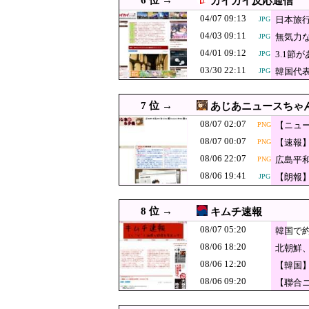
6 位 →
カイカイ反応通信
08/06 23:00
【衝撃】韓国人「宮崎駿が
JPG
04/07 09:13
日本旅
JPG
08/06 22:55
コメ価格先行き指数 過去最低 
04/03 09:11
無気力な
JPG
08/06 22:52
ついに国産ヒューマ
JPG
04/01 09:12
3.1
JPG
03/30 22:11
08/06 22:29
【財務省人事】エース級の
韓国代
JPG
JPG
韓国人「SKハイ
08/06 22:20
JPG
7 位 →
あじあニュースちゃ
る大幅な下落‥
【速報】子ども
08/06 22:10
JPG
08/07 02:07
【ニュ
PNG
域） 義援金500
熊本の被災地で
08/06 22:09
08/07 00:07
【速報
PNG
果……
08/06 22:08
【衝撃】Q：ムスリム
PNG
08/06 22:07
広島平
PNG
ｗ
08/06 22:07
広島平和記念式典パ
PNG
08/06 19:41
【朗報
JPG
08/06 22:00
「盆踊り」は騒音か 苦情
8 位 →
キムチ速報
08/06 22:00
韓国人「中国・北京の108
JPG
08/07 05:20
韓国で
08/06 22:00
サム・アルトマンとは何者か
08/06 18:20
北朝鮮、
08/06 21:55
「Linuxで十分じゃね…？」
08/06 12:20
【韓国
【速報】しんぶん
08/06 21:40
JPG
08/06 09:20
【聯合
判明→ 共産党が
08/06 21:38
廃止すべき地方空港
JPG