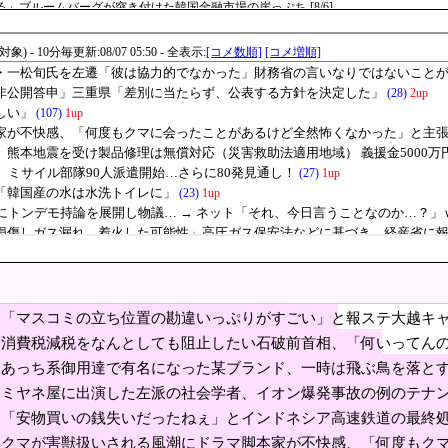
」ブルームバーグが突き付けた韓国金融市場の崖っぷち [8/6]
ち位置の勘違いっぷりがすごい」と報ステ大越キャス
列視させようという思惑がひしひしと
臨検された場合は「台湾軍が対応」と台湾軍トップ！
に、選挙管理委員会が成果給を99.99%受け取っていた件」→「大統領府より無敵
でパレード走行訓練中だった白バイが転倒事故 20代の女性隊員が重傷 白バイ乗車歴
んとしても阻止したい石破前首相、「何いってんのこ
……
 地震発生時の手術室の映像が色んな意味で衝撃的だと話題に
地震被害に支援したのに「韓国産の水は水洗トイレに
EEZ外に落下
地方選挙で基礎議員1議席のみ獲得し『全て私の責任』と頭を下げる」→「政治から
残骸、月面に衝突か…ファルコン9の上段！
「マスコミの立ち位置の勘違いっぷりがすごい」と報ステ大越キ
で噛みつかれ」看護助手の男を逮捕 90歳入院患者の顔や腹を殴るなどケガさせた疑い
ンプを同列視させようという思惑がひしひしと
消費税減税をなんとしても阻止したい石破前首相、「何いってん
屁理屈を……
で有名になった某ブランド、一時は飛ぶ鳥を落とす勢
あっち系御用達で有名になった某ブランド、一時は飛ぶ鳥を落と
ミヤネ屋に出演した左派の社会学者、イオン爆発事故の例のテナ
長「杜撰な計画、学校が責めを負うのは当然」としつつも、平和教育の意義強調「
「安物買いの銭失いだったねぇ」とインドネシア高速鉄道の最終
減税「確実に戻す」発言は「私の覚悟」
いうと何が財源なんだ？
クマが害獣扱いされる風潮にドラマ脚本家が不快感、「何度もク