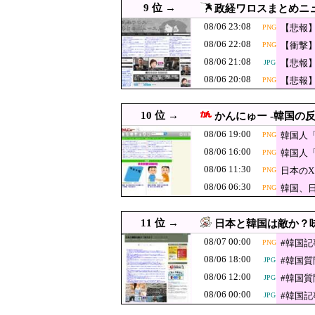
9 位 →
政経ワロスまとめニ
【激震】韓国人
08/06 21:35
JPG
発覚…（ﾌﾞﾙﾌﾞ
08/06 23:08
【悲報
PNG
08/06 21:31
韓国人「最近の東京
ｗｗｗ
08/06 22:08
【衝撃
PNG
08/06 21:30
【韓国・聯合ニュース】 
08/06 21:08
【悲報
JPG
08/06 21:29
れいわ新選組、新たな党名
JPG
ｗｗ
08/06 20:08
【悲報
PNG
08/06 21:23
設けた
韓国人「猛暑で『屋外作業
PNG
【速報】中国「
10 位 →
08/06 21:10
かんにゅー -韓国の反
JPG
w」
08/06 19:00
「やつらの目は
韓国人
PNG
08/06 21:09
08/06 16:00
米の資産を処分
韓国人
PNG
08/06 21:08
【悲報】マスコミさん
JPG
08/06 11:30
日本の
PNG
ｗｗｗ
08/06 21:04
ヨーロッパが中国製メガソ
JPG
08/06 06:30
韓国、
PNG
08/06 21:00
【なぜ韓国にはキム姓が多い
JPG
て責任
08/06 21:00
【参政党】神谷代表、食料
11 位 →
日本と韓国は敵か？味
08/07 00:00
08/06 21:00
韓国人「リュ・スンボム、
#韓国
JPG
PNG
08/06 18:00
#韓国
JPG
08/06 21:00
【朗報】韓国人「100回以上
JPG
08/06 12:00
#韓国
JPG
08/06 20:55
日本共産党の街宣車が電柱に
JPG
08/06 00:00
#韓国
JPG
【イオンモール
08/06 20:40
PNG