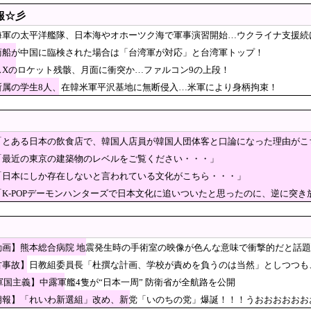
に・・・【PICKUP】
人民と連帯して戦おー！悪政高市を打倒するぞー！」
報☆彡
はテーブルに肘をついてはいけない？日本の食事マナ
海軍の太平洋艦隊、日本海やオホーツク海で軍事演習開始…ウクライナ支援続
「これが日本の食事マナーか？‥」
商船が中国に臨検された場合は「台湾軍が対応」と台湾軍トップ！
だったか調査」するわけ…実は銃を構えただけで警察本部長まで報
スXのロケット残骸、月面に衝突か…ファルコン9の上段！
への侵略戦争に突入するための戦争式典だ」 パヨク
所属の学生8人、在韓米軍平沢基地に無断侵入…米軍により身柄拘束！
んやから強制置き配は止めておくべき」とユーザーがドン
こしたのは……
ルズグループ『NMIXX』、2年前の『独島は我が領土』歌唱が再熱 日本デビュー
氏、熊本震災ボランティアで熱中症疑い「水風呂に入っても体内が
「とある日本の飲食店で、韓国人店員が韓国人団体客と口論になった理由がこ
」
機種にバックドア発見！ ネットに繋ぐだけで35秒ごとに中国のサーバーと通信
「最近の東京の建築物のレベルをご覧ください・・・」
「日本にしか存在しないと言われている文化がこちら・・・」
いのちの党」に党名変更
「K-POPデーモンハンターズで日本文化に追いついたと思ったのに、逆に突
値更新！SKハイニックスが牽引し9000ポイントまであと少し」→「サムスンとハイ
ーセン、女の子の要望が刺さりすぎた」
タセンター 建設費2兆円、アラブ首長国連邦（UAE）が投資へ [8/6]
動画】熊本総合病院 地震発生時の手術室の映像が色んな意味で衝撃的だと話
災地に水を支援 ⇒ トイレの水にｗｗｗｗｗｗｗ
古事故】日教組委員長「杜撰な計画、学校が責めを負うのは当然」としつつも
ンス良い」
門家「イオンモール熊本の爆心地に…喫煙所と自販機
 軍国主義】中露軍艦4隻が“日本一周” 防衛省が全航路を公開
朗報】「れいわ新選組」改め、新党「いのちの党」爆誕！！！うおおおおおお
組」改め、新党「いのちの党」爆誕！！！うおおおおおおおお