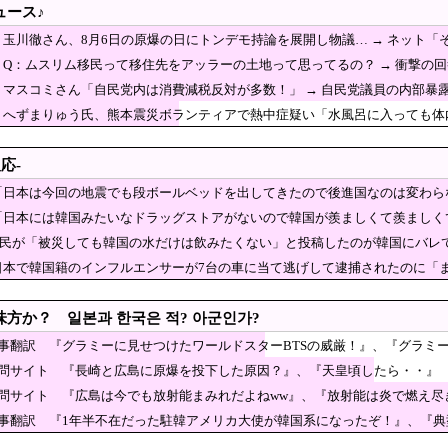
ュース♪
「韓国サッカー協会、W杯・五輪で複数回の性接待を
ﾙ」＝韓国の反応
】玉川徹さん、8月6日の原爆の日にトンデモ持論を展開し物議… → ネット
の建築物のレベルをご覧ください・・・」
ｗｗｗｗ
】Q：ムスリム移民って移住先をアッラーの土地って思ってるの？ → 衝撃の回
金与正氏 日本の巡航ミサイル試射に反発＝「軍事的対応」取る
】マスコミさん「自民党内は消費減税反対が多数！」 → 自民党議員の内部暴露
は「いのちの党」 略称は「いのち」
】へずまりゅう氏、熊本震災ボランティアで熱中症疑い「水風呂に入っても体内
方がいい！」
の中止』『デリバリー配達員の保護』『工事現場の運営制限』…社会全体が極限の
アメリカさぁ、調子乗ってるからお前らが頼ってる軍
応-
節穴か？」と日米に見切りをつけた欧州投資家の選択
「日本は今回の地震でも段ボールベッドを出してきたので後進国なのは変わら
して代わりに選んだのは……
「日本には韓国みたいなドラッグストアがないので韓国が羨ましくて羨ましく
「自民党内は消費減税反対が多数！」 → 自民党議員の内部暴露で
X民が「被災しても韓国の水だけは飲みたくない」と投稿したのが韓国にバレ
ーラーを締め出しｗｗｗ
日本で韓国籍のインフルエンサーが7台の車に当て逃げして逮捕されたのに「
のか】 韓国の姓は250、日本は30万…歴史的背景を米学者分析「学問尊重と平和
転嫁
品の消費減税「天下の愚策だ」と批判
方か？ 일본과 한국은 적? 아군인가?
会社車でバス専用車線を走行し罰金」→「たいしたことない」
記事翻訳 『グラミーに見せつけたワールドスターBTSの威厳！』、『グラミ
質問サイト 『長崎と広島に原爆を投下した原因？』、『天皇頃したら・・』
聴いたJ-POP、この5曲」
質問サイト 『広島は今でも放射能まみれだよねww』、『放射能は炎で燃え尽
衝突「居眠りをしてしまった」同乗していた県議を含め男女3人重傷 - 長野県駒ケ根市 
記事翻訳 『1年半不在だった駐韓アメリカ大使が韓国系になったぞ！』、『
熊本爆発】経産省が原因をほぼ特定、全国の大規模施