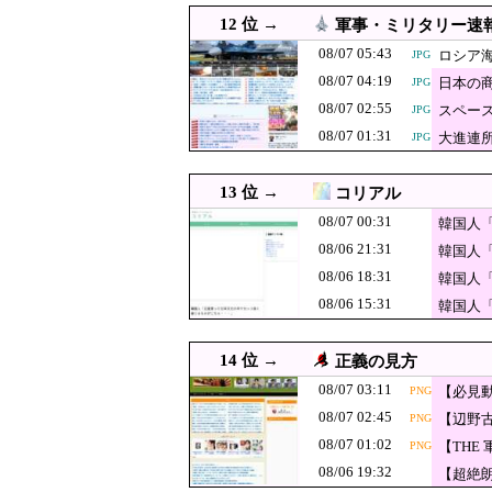
まで発展する事態
08/06 20:29
パヨク「アジア人民、中国
JPG
12 位 →
軍事・ミリタリー速
韓国人「日本で
08/06 20:25
JPG
08/07 05:43
ロシア
JPG
人が衝撃！」→
08/07 04:19
日本の
08/06 20:24
JPG
警官が発砲→「適正
JPG
08/07 02:55
スペー
JPG
【速報】「中国
08/06 20:10
JPG
08/07 01:31
大進連
JPG
理由が判明
「こんな事になる
08/06 20:09
強制置き配が起
08/06 20:09
日本デビュー決定の韓国ガー
JPG
13 位 →
コリアル
08/06 20:08
【悲報】へずまりゅう
PNG
08/07 00:31
韓国人
を設けた方がいい！
08/06 20:00
08/06 21:31
【衝撃】中国製ルーター20
JPG
韓国人
08/06 18:31
韓国人
08/06 20:00
【速報】れいわ新選組、「
08/06 15:31
韓国人
08/06 20:00
韓国人「KOSPI史上最高
JPG
08/06 20:00
【衝撃】韓国人「日本のゲ
JPG
14 位 →
正義の見方
08/06 19:55
秋田市に日本最大級AIデー
08/07 03:11
【必見
PNG
08/06 19:41
【朗報】韓国が熊本被
JPG
08/07 02:45
【辺野
PNG
てバラ
08/07 01:02
【熊本地震】専
08/06 19:40
【THE
PNG
JPG
08/06 19:32
【超絶
08/06 19:32
【超絶朗報】「れいわ新選