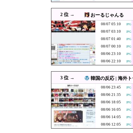
08/07 02:07
【ニュース】日本製メ
PNG
08/07 02:00
韓国人「江南の産後ケア施設
JPG
2 位 →
おーるじゃんる
08/07 01:55
欧州旅行者のアジア旅行先ラ
JPG
08/07 05:10
JPG
【イオンモール
08/07 01:40
JPG
08/07 03:10
JPG
づき、経産省に
08/07 01:31
大進連所属の学生8人
JPG
08/07 01:40
JPG
08/07 00:10
ミヤネ屋に出演
08/07 01:09
JPG
08/06 23:10
JPG
08/07 01:02
【THE 軍国主義】中露軍艦
PNG
08/06 22:10
JPG
08/07 01:00
イオンモール熊本爆発事故
08/07 01:00
韓国人「ロト1等17.7億
JPG
3 位 →
韓国の反応 | 海外
08/07 00:55
エース級の財務官僚が異例転
08/06 23:45
JPG
08/07 00:50
ネット販売…「品切れ前に買
08/06 21:35
JPG
08/07 00:31
韓国人「とある日本
08/06 18:05
JPG
「安物買いの銭
08/07 00:10
08/06 16:05
JPG
ないというと何
08/06 14:05
【外国人採用ア
JPG
08/07 00:10
JPG
08/06 12:05
した」
JPG
08/07 00:07
【速報】イオンモー
PNG