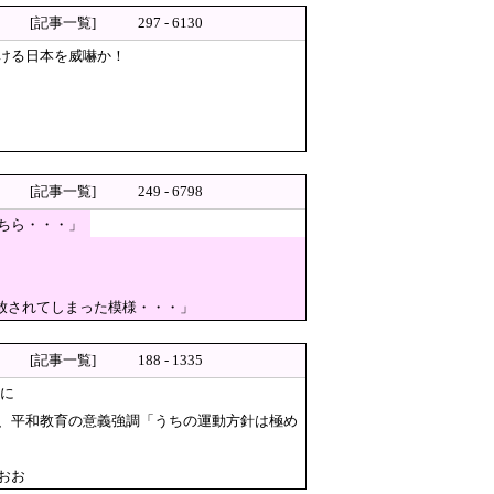
[記事一覧]
297 - 6130
ーが想像以上に厳格すぎて韓国
ける日本を威嚇か！
告！
が広島の平和記念式典に反対する
引き、UberEatsが導入した
が直面する“音楽以外の壁”ニダ！
[記事一覧]
249 - 6798
熱く感じる…」 → 野口健さん「休養日
ちら・・・」
き放されてしまった模様・・・」
ニックスだけだろ！」
[記事一覧]
188 - 1335
題に
、平和教育の意義強調「うちの運動方針は極め
」警察・消防「」
おお