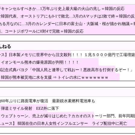
首を縦に振った金額」
行キャンセルすべきか…1万年ぶり史上最大級の火山の兆し＝韓国の反応
今後も値下がり傾向 [8/6]
韓国代表、オーストリアにも0-1で敗北…3月のAマッチは2敗で終＝韓国の反
ノイド登場、人手不足深刻化の医療・製造現場などでの活用想定！
節がある月なのに…3月のカレンダーに日本の富士山・大阪城・桜が描かれ物議＝
財務官僚・一松旬氏が”異例転出”へ 官邸幹部「協力的でなかったから」
表、コートジボワールに0対4で完敗＝韓国の反応
ニックスが10%台の暴落！外国人投資家と機関が売り
んねる
」
たちのヒーロー・任天堂、熊本地震を受け製品修理は
ース】日本製メモリに世界中から注文殺到！！！ １兆５０００億円で工場増
0万円寄付
暴れまくったメディア取材陣、堪忍袋の緒が切れた地
】イオンモール熊本の爆発原因が判明！！！！
移民って移住先をアッラーの土地って思ってるの？ → 衝撃の回答が
和記念式典パヨク「中国人民と連帯して戦おー！悪政高市を打倒するぞー！」
ヨク「中国人民と連帯して戦おー！悪政高市を打倒するぞー！」
】韓国が熊本被災地に水を支援 ⇒ トイレの水にｗｗｗｗｗｗｗ
数件会場半減 無音の中イヤホンから流れる曲に合わせ踊るサイレント盆ダンスも
階建てビルに軽飛行機が衝突…当局は“状況を知らない”と沈黙」
約60年ぶりに路面電車が復活 最新鋭水素燃料電池車も
——Googleミートで解雇された「5日間」を生き延び、8520億ドル企業を率いる
弾道ミサイル発射 EEZ外に落下
世界が気付き始める Linuxの市場シェアが初めて10%超える Windows窮地 [8/6]
】ウェブトゥーン、売上が減りはじめた？カカオのストーリー部門、前年同期
赤旗、短期間に1700件の購読申し込みで嬉し泣き
ニュース】 韓国在住の日本人女性インフルエンサー ライブ配信中に死亡
刑事告訴「厳重な処罰を求める」
は？！