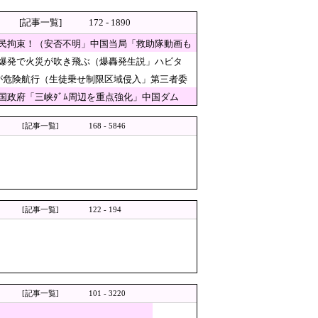
[記事一覧]
172 - 1890
一方 石原壮一郎氏
民拘束！（安否不明」中国当局「救助隊動画も
「爆発で火災が吹き飛ぶ（爆轟発生説」ハビタ
！
が危険航行（生徒乗せ制限区域侵入」第三者委
29万人がポイント給付事業か
政府「三峡ﾀﾞﾑ周辺を重点強化」中国ダム
途端に市場が動き出したが……
[記事一覧]
168 - 5846
ネットで物議 → ｗｗｗｗｗｗｗｗｗｗ
いようです」
[記事一覧]
122 - 194
国人問題が全く解決しないと多くの埼玉県民が怒り
[記事一覧]
101 - 3220