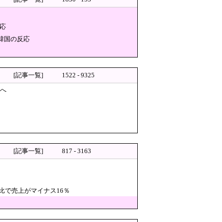
応
韓国の反応
越しを仕掛けコスピが4%を超え
[記事一覧]
1522 - 9325
無償対応（災害救助法適用地
築へ
元住民が苦情を寄せまくった結
コチラ → ｗｗｗｗｗｗｗｗｗｗｗｗｗ
[記事一覧]
817 - 3163
男になるまで
比で売上がマイナス16％
→「うそでーす」虚偽申し込みと