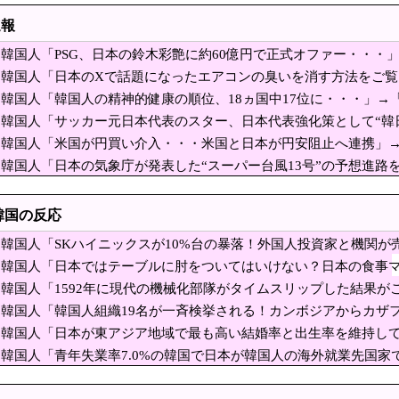
ミサイル40発供与、ミサイル部隊90人派遣開始…さらに80発見通
速報
売上が減りはじめた？カカオのストーリー部門、前年同期比で売上がマイナス16％
韓国人「PSG、日本の鈴木彩艶に約60億円で正式オファー・・・」
ラミーに見せつけたワールドスターBTSの威厳！』、『グラミー
ﾙ）」「レギュラーとして出れるとは思わないけど、それでもやっ
韓国人「日本のXで話題になったエアコンの臭いを消す方法をご
センター 建設費２兆円見込む、ＵＡＥなど投資
韓国人「韓国人の精神的健康の順位、18ヵ国中17位に・・・」→
会は皆、一掃されるべき』2002年W杯の主役たちが苦言」と話題に
韓国人「サッカー元日本代表のスター、日本代表強化策として“韓
はマジで良いと思う」「今すぐやったらガチでボコられるだろうね
韓国人「米国が円買い介入・・・米国と日本が円安阻止へ連携」
が一夜で市の権力を奪った1967年1月
れ、勝っても負けても後味が悪い」
ｗ」「ウォンも救ってくれ・・・」
韓国人「日本の気象庁が発表した“スーパー台風13号”の予想進路
根本的におかしい」
全に直撃なんだけど」「信じませんｗｗｗ」
関して「同情を得ようと核被害者の立場を政治利用」[8/6]
韓国の反応
ッカー協会が行った国際試合の性的接待の全容がこち
韓国の反応
韓国人「SKハイニックスが10%台の暴落！外国人投資家と機関が
バックドア 外部から完全制御できる機能が仕込まれていた
幅な下落‥」
韓国人「日本ではテーブルに肘をついてはいけない？日本の食事
される風潮にドラマ脚本家が不快感、「何度もクマに
撃！」→「これが日本の食事マナーか？‥」
韓国人「1592年に現代の機械化部隊がタイムスリップした結果
張しており……
自民党前幹事長「高市総理の個人的なSNS投稿が習
差‥」
韓国人「韓国人組織19名が一斉検挙される！カンボジアからカザ
された犯罪グループの末路がこちらです」
8月6日の原爆の日にトンデモ持論を展開し物議… → ネット「そ
韓国人「日本が東アジア地域で最も高い結婚率と出生率を維持し
日本の若者たちの生活スタイル‥」
韓国人「青年失業率7.0%の韓国で日本が韓国人の海外就業先国家
家さん」が約2881億円の債務超過 分配金の支払い停止めぐり出資者約2500人が
ステムが魅力に‥」
を車に監禁した50代男を逮捕」→「本当に情けない」