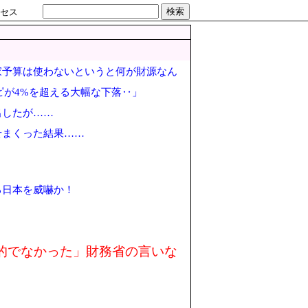
検索
セス
家予算は使わないというと何が財源なん
ピが4%を超える大幅な下落‥」
出したが……
せまくった結果……
る日本を威嚇か！
的でなかった」財務省の言いな