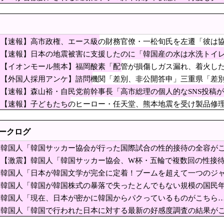
モリに世界中から注文殺到！！！ １兆５０００億円で工場増築へ
た」と主張しており……
、特室は1日360万ウォン！出産直後に家計が傾く」と話題に
ンキング、日本はタイ、インドネシアに次いで3位ランクイン アゴダが発表 [8/6]
【速報】高市政権、エース級の財務官僚・一松旬氏を左遷「彼は
熊本】福岡酸素「配管が損傷しガス漏れ、着火した可
ないことが判明
【速報】日本の地震被害に支援したのに「韓国産の水は水洗トイ
報告
、在韓米軍平沢基地に無断侵入…米軍により身柄拘束！
【イオンモール熊本】福岡酸素「配管が損傷しガス漏れ、着火し
経産省に報告
した左派の社会学者、イオン爆発事故の例のテナント
【外国人採用アンケ】諮問機関「差別、非公開答申」三重県「差
【速報】森山裕・自民党前幹事長「高市総理の個人的なSNS投稿
4隻が“日本一周” 防衛省が全航路を公開
【速報】子どもたちのヒーロー・任天堂、熊本地震を受け製品修理
 LPガス供給会社「当局の調査に全面的に協力」 経産省「LPガス爆発の可能性が
援金5000万円寄付
ウォンが16人…自動選択15か所、手動1か所」→「毎回同じ人数なのがおかしい」
トークログ
出へ 官邸幹部「協力的でなかったから」 [8/6]
韓国人「韓国サッカー協会が行った国際試合の性的接待の全容がこ
うと満足感」集英社オンラインショップで“43億円分”キャンセルか 200超のメールア
ﾌﾞﾙ」＝韓国の反応
【激震】韓国人「韓国サッカー協会、W杯・五輪で複数回の性接
の飲食店で、韓国人店員が韓国人団体客と口論になった理由がこち
（ﾌﾞﾙﾌﾞﾙ」＝韓国の反応
韓国人「日本が韓国文学が完全に定着！ブームを超えて一つのジ
様…（ﾌﾞﾙﾌﾞﾙ」＝韓国の反応
失いだったねぇ」とインドネシア高速鉄道の最終処分
韓国人「韓国が韓国株式の暴落で失ったとんでもない規模の国民
が財源なんだ？
が…（ﾌﾞﾙﾌﾞﾙ」＝韓国の反応
韓国人「現在、日本が密かに韓国からパクっているものがこちら
ンケ】諮問機関「差別、非公開答申」三重県「差別に
国の反応
韓国人「韓国で行われた日本に対する最新の好感度調査の結果が
ル熊本の爆発原因が判明！！！！
（ﾌﾞﾙﾌﾞﾙ」＝韓国の反応