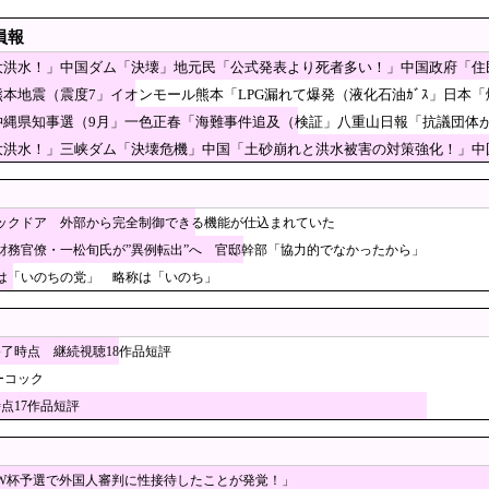
いのちの党」に党名変更ｗｗｗｗｗｗ
員報
なぜ許されない？「窮屈な世の中」に住む不幸、「尊重し合える社会」は遠ざかる
大洪水！」中国ダム「決壊」地元民「公式発表より死者多い！」中国政府「住
に支援したのに…一部の日本人「韓国産の水は水洗トイレに」[8/6] [昆虫図鑑★]
風13号「三峡ﾀﾞﾑ接近中」→
熊本地震（震度7」イオンモール熊本「LPG漏れて爆発（液化石油ｶﾞｽ」日本
説明の虚偽を認める（営業部長発言」→
「今年のロシア軍死傷者24万人…新規兵力の募集規模を上回る」
沖縄県知事選（9月」一色正春「海難事件追及（検証」八重山日報「抗議団体
抗議団体の構成組織は日本共産党」→
これは酷い…京都市でマイナンバーカードを持たない
大洪水！」三峡ダム「決壊危機」中国「土砂崩れと洪水被害の対策強化！」中国
」中国「現場封鎖！（空撮削除」→
対していた財務省の面目が丸潰れに、減税が決まった
さん「消費税減税されても値下げせず全て利益にする！」と宣言し
バックドア 外部から完全制御できる機能が仕込まれていた
給油で1980km走行しギネス記録を達成 55Lタンクでリッター36km（SUV）
財務官僚・一松旬氏が”異例転出”へ 官邸幹部「協力的でなかったから」
は「いのちの党」 略称は「いのち」
の地震でも段ボールベッドを出してきたので後進国なのは変わらな
経常利益、前年同期比97.7％減の0.7億円に減益
駕した中国のアイスクリームチェーンの正体とは？」→「中国製は食べない」
終了時点 継続視聴18作品短評
ーコック
作った室外機カバー、1年後に気づく」
時点17作品短評
、水を支援したのに「韓国産の水は水洗トイレに」[8/6]
行われる埼玉県知事選に立候補致します。現職の大野知事は左翼思想であるため、外
存在しないと言われている文化がこちら・・・」
W杯予選で外国人審判に性接待したことが発覚！」