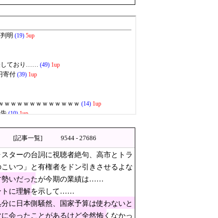
ターの台詞に視聴者絶句、高市
の権力じゃないか」
4カ月 [8/6]
いつ」と有権者をドン引きさせ
」
消えてくれ」
[記事一覧]
9544 - 27686
ャスターの台詞に視聴者絶句、高市とトラ
 [8/6]
のこいつ」と有権者をドン引きさせるよな
いだったが今期の業績は……
す勢いだったが今期の業績は……
ントに理解を示して……
うちの運動方針は極めてバランス良い」
処分に日本側騒然、国家予算は使わないと
マに会ったことがあるけど全然怖くなかっ