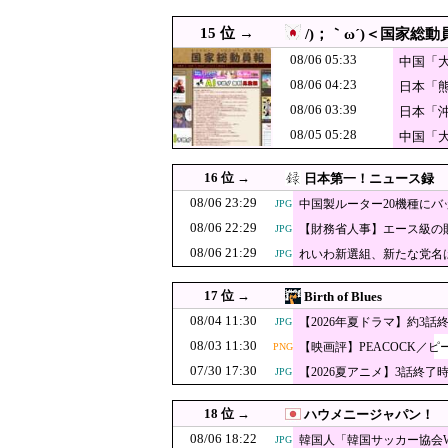
08/06 19:30
【速報】れいわ新選組、「
JPG
15 位 →
/)；｀ω´)＜国家総動
08/06 19:29
松のや「ママ応援企画」が
JPG
08/06 05:33
中国「
08/06 19:23
【中央日報】日本の地震被害
GIF
削除」台
08/06 04:23
日本「
「遺族
08/06 19:10
08/06 03:39
ウクライナ軍参謀本部
JPG
日本「
員会「
08/05 05:28
【速報】共産党「
中国「
08/06 19:10
PNG
「決壊
ら排除された」
消費税減税に反
08/06 19:09
16 位 →
日本第一！ニュース録
08/06 19:08
【悲報】町のお弁当屋
PNG
08/06 23:29
中国製ルーター20機種に
JPG
ｗｗｗｗ
08/06 22:29
08/06 19:07
【朗報】日産e-power、無
【財務省人事】エース級の
JPG
JPG
08/06 21:29
れいわ新選組、新たな党名
JPG
08/06 19:00
韓国人「日本は今回
PNG
08/06 19:00
米穀商社の木徳神糧4-6月期
17 位 →
Birth of Blues
08/06 19:00
韓国人「マクドナルドを凌
08/04 11:30
JPG
【2026年夏ドラマ】約3話
JPG
08/03 11:30
【映画評】PEACOCK／ピ
08/06 19:00
PNG
【衝撃】韓国人「日本人が
JPG
07/30 17:30
【2026夏アニメ】3話終了
JPG
08/06 18:55
韓国SNS 日本の地震被害
08/06 18:34
河合ゆうすけ「来年8月に
PNG
18 位 →
ハウメニージャパン！
の声を上げています」
08/06 18:31
08/06 18:22
韓国人「日本にしか
韓国人「韓国サッカー協会
JPG