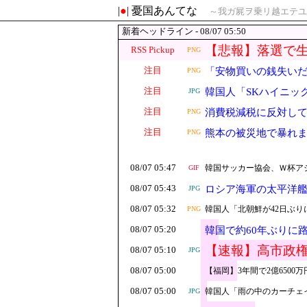
|
●
| 憂国あんてな
～我ガ屍ヲ乗リ越エテユ
新着ヘッドライン - 08/07 05:50
【悲報】落選で
RSS Pickup
PNG
注目
「安物買いの銭失い
PNG
だ？
注目
韓国人「SKハイニッ
JPG
注目
消費税減税に反対し
PNG
注目
熊本の被災地で暴れ
PNG
08/07 05:47
韓国サッカー協会、Ｗ杯アジ
GIF
08/07 05:43
ロシア海軍の太平洋
JPG
08/07 05:32
韓国人「北朝鮮が42日ぶ
PNG
08/07 05:20
韓国で約60年ぶりに
【速報】高市政
08/07 05:10
JPG
りではないこと
08/07 05:00
【福岡】3年間で2億650
08/07 05:00
韓国人「雨の中のカーチェ
JPG