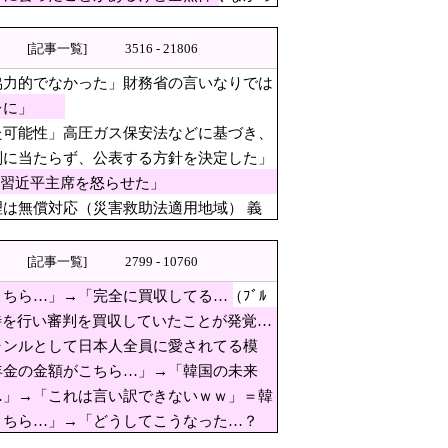
[記事一覧]
3516 - 21806
協力的でなかった」財務省の言いなりでは
能性」高圧ガス保安法などに基
レに」
た可能性」高圧ガス保安法などに基づき、
に理解を示して……
別に当たらず、公表する方針を決定した」
が習近平主席を怒らせた」
は無償対応（災害救助法適用地域） 義
高いとする見解で一致」と発表
[記事一覧]
2799 - 10760
ちら…」→「完全に買収してる…（ﾌﾞﾙ
カウント使い大量注文 32歳女を逮捕 [8/6]
待を行い審判を買収していたことが発覚…
ら・・・」
ャンルとして日本人全員に愛されてる模
に日本側騒然、国家予算は使わ
年金の金額がこちら…」→「韓国の未来
…」→「これは言い訳できないｗｗ」＝韓
当たらず、公表する方針を決定
こちら…」→「どうしてこうなった…？