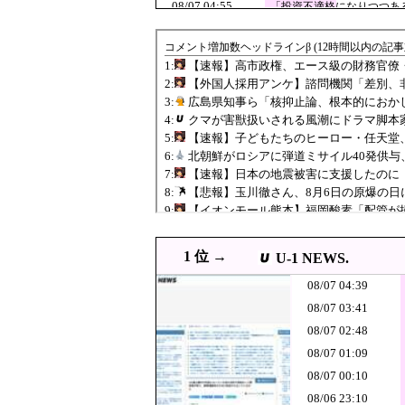
08/07 04:55
「投資不適格になりつつある
「マスコミの立
08/07 04:39
とトランプを同
08/07 04:19
日本の商船が中国に
JPG
08/07 04:00
韓国人「ソクリ投票問題の年
JPG
08/07 03:55
三重県警察 鈴鹿サーキット
消費税減税をな
08/07 03:41
るよな屁理屈を
08/07 03:11
【必見動画】熊本総合病院
PNG
【速報】日本の
08/07 03:10
JPG
08/07 03:00
北朝鮮、弾道ミサイル発射 
08/07 03:00
韓国人「イ・ジュンソク、
JPG
1 位 →
U-1 NEWS.
08/07 02:55
スペースXのロケット
JPG
08/07 04:39
08/07 02:55
千葉県袖ケ浦市「おむつ交換
08/07 03:41
あっち系御用達
08/07 02:48
08/07 02:48
08/07 01:09
08/07 02:45
【辺野古事故】日教組委員
PNG
08/07 00:10
08/07 02:40
高市首相、2年限定の消費
PNG
08/06 23:10