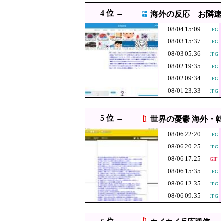
08/07 00:06
北朝鮮がロシアに弾道
JPG
4 位 →
海外の反応 お隣
08/07 00:00
【韓国】ウェブトゥーン、
08/04 15:09
JPG
08/07 00:00
#韓国記事翻訳 『グ
PNG
08/03 15:37
JPG
08/07 00:00
秋田市に国内最大級データ
08/03 05:36
JPG
08/07 00:00
韓国人「安貞桓『サッカー協
JPG
08/02 19:35
JPG
08/02 09:34
08/07 00:00
上海一月風暴とは——造反派
JPG
JPG
08/01 23:33
JPG
08/06 23:57
広島県知事ら「核抑止論、
PNG
08/06 23:55
中国外務省、広島原爆投下に
5 位 →
世界の憂鬱 海外・
韓国人「韓国サ
08/06 23:45
JPG
08/06 22:20
（ﾌﾞﾙﾌﾞﾙ」＝
JPG
08/06 23:29
中国製ルーター20機種に
JPG
08/06 20:25
JPG
クマが害獣扱い
08/06 23:10
08/06 17:25
GIF
なかった」と主
【速報】森山裕・
08/06 23:10
JPG
08/06 15:35
JPG
08/06 23:08
【悲報】玉川徹さん、
08/06 12:35
PNG
JPG
ｗｗｗｗｗｗｗｗ
08/06 09:35
JPG
08/06 23:00
不動産ファンド「みんなで大
08/06 23:00
韓国人「別れを告げた女性
JPG