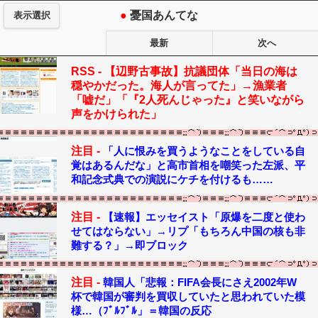
●
憂国あんてな
表示選択
最新
次へ
RSS -
【辺野古事故】抗議団体「当日の海は
穏やかだった。海人が言ってた」→漁業者
「嘘だ」「『2人死んじゃった』と笑いながら
声をかけられた」
注目 -
「人に恨みを買うようなことをしている自
覚はあるんだな」と高市首相を嘲笑った左派、平
和記念式典での演説にケチを付けるも……
注目 -
【速報】エッセイスト「原爆を二度と使わ
せてはならない」→リプ「もちろん中国の核も非
難する？」→即ブロック
注目 -
韓国人「悲報：FIFA会長にさえ2002年W
杯で韓国が審判を買収していたと思われていた模
様…（ﾌﾞﾙﾌﾞﾙ」＝韓国の反応