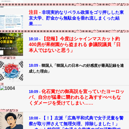
注目 -
非現実的なリベラル政策をゴリ押しした東
京大学、貯金から無駄金を垂れ流しまくった結
果……
【悲報】今度はシャインマスカット約
18:10 -
400房が果樹園から盗まれる 参議院議員「日
本人ではないと思う」
18:09 -
韓国人「韓国人の日本への好感度が最高記録を達
成した理由」
化石賞だの御高説を宣っていたヨーロッ
18:09 -
パ、自分が猛暑に襲われると為すすべべもな
くダメージを受けてしまい……
【！】左派「広島平和式典で女子児童を警
18:08 -
察が取り押さえて無理矢理、排除しました！」