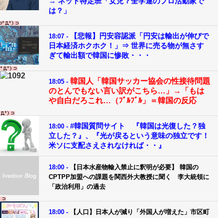
→ ネット特定班「女児？全学連のプロ活動家で
は？」
【悲報】円安容認派「円安は輸出が伸びで
18:07 -
日本経済ホクホク！」⇒ 世界に売る物が無さす
ぎて輸出額で韓国に惨敗・・・
韓国人「韓国サッカー協会の性接待問題
18:05 -
のとんでもない言い訳がこちら…」→「もは
や自白だろこれ…（ﾌﾞﾙﾌﾞﾙ」＝韓国の反応
#韓国質問サイト 『韓国は光復した？独
18:00 -
立した？』、『光が戻るという意味の独立です！
米ソに支配さえされなければ・・』
18:00 -
【日本水産物輸入禁止に釈明が必要】 韓国の
CPTPP加盟への課題を関西外大教授に聞く 李大統領に
「政治利用」の過去
18:00 -
【人口】日本人が減り「外国人が増えた」市区町