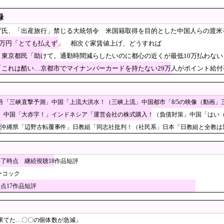
0が最高値も円高でオルカン・S＆P500投信の含み益減 [8/6]
録
爆投下に関して「同情を得ようと核被害者の立場を政治利用」と主
プ氏、「出産旅行」禁じる大統領令 米国籍取得を目的とした中国人らの渡米
辺野古事故に「学校が責めを負うのは当然だ、現場は
12万円「とても払えず」 相次ぐ家賃値上げ、どうすれば
上がってる」
が直接乗り出して大韓サッカー協会の非民主的な運営
】東京都民「助けて。通勤時間減らしたいのに都心の近くが最低10万払わない
撃的な展開‥」
「これは酷い…京都市でマイナンバーカードを持たない29万人がポイント給
名アーティストって、なんで日本には訪れるのに、我が国には全く
ら五輪サッカー日韓戦でも審判の接待があった模様…
3号「三峡直撃予測」中国「上流大洪水！（三峡上流」中国都市「8/5の映像（動画
韓国の反応
に釈明が必要】 韓国のCPTPP加盟への課題を関西外大教授に聞
」中国「大赤字！」インドネシア「運営会社の株式購入！（負債対策」中国「はい（巨
」沖縄県「辺野古転覆事件」日教組「同志社批判！（社民系」日本「日教組と全教は対
のスーパーは台風のおかげでこうなりました」
持って中国大使館に侵入した自衛官、地裁でついに動
報道陣土足取材にマジギレ「遺族や被災者から強い不満でてる！」 
終了時点 継続視聴18作品短評
………
から譲歩を引き出す中国の外交戦略、他国がサプライ
ーコック
時点17作品短評
tlink製ルーター20機種にバックドア、外部から完全制御のおそれ
稼げぬ国立大学法人 研究開発費20年横ばい
韓国市場が揺れたのに…我々には1株も回ってこなかった件」
果てた…〇〇の個体数が急減」