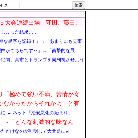
検索
セス
の５大会連続出場 守田、藤田、
てしまった結果……
幅な黒字を記録！」→「あまりにも見事
理由がこちらです‥」→「衝撃的な展
者絶句、高市とトランプを同列視させよう
り「極めて強い不満、苦情が寄
かなかったからそれかよ」と有
に → ネット「治安悪化の始まり」
」→「どんな刺激的な味なん
いただけなのが判明して大問題にw