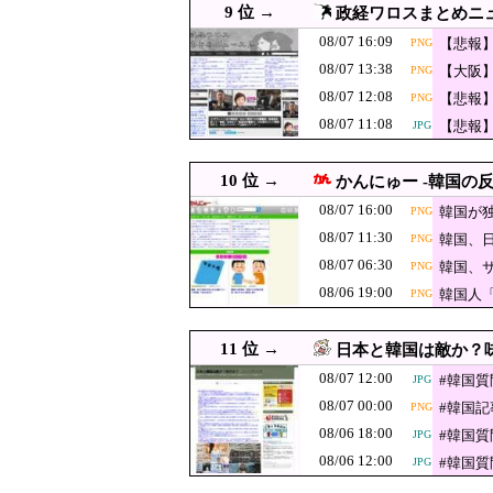
9 位 →
政経ワロスまとめニ
08/07 12:00
【衝撃】韓国人「日本で人
JPG
08/07 16:09
【悲報
PNG
08/07 12:00
安亭事件とは何か——労働
JPG
08/07 13:38
【大阪】
PNG
08/07 11:55
スペースXのロケット残骸、月
08/07 12:08
【悲報
PNG
企業の採用試験
08/07 11:54
コチラ 
08/07 11:08
【悲報
JPG
なったが……
08/07 11:50
は消費
平和活動家がいなくなると平和 
JPG
【速報】財務省、
10 位 →
08/07 11:40
かんにゅー -韓国の反
JPG
08/07 16:00
韓国が
PNG
08/07 11:30
【なぜ韓国にはキム姓が多い
JPG
08/07 11:30
韓国、
PNG
08/07 11:30
韓国、日本の新しい
PNG
08/07 06:30
韓国、
PNG
08/07 11:29
【参政党】神谷代表、食料
JPG
08/06 19:00
韓国人
PNG
08/07 11:26
韓国人「ブルームバーグが
PNG
韓国KOSPIで
08/07 11:24
11 位 →
日本と韓国は敵か？味
08/07 12:00
08/07 11:22
韓国人「今海外で韓国200
#韓国
JPG
JPG
08/07 00:00
#韓国
PNG
08/07 11:21
米国・欧州でも「韓国旅行」ブー
JPG
08/06 18:00
#韓国
JPG
08/07 11:17
Anduril社が自
JPG
08/06 12:00
#韓国
JPG
元区議団長 「
08/07 11:16
JPG