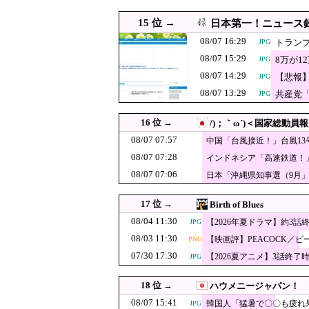
08/07 09:55
円高デメリット…米S&P50
15 位 →
日本第一！ニュース
08/07 09:54
中国外務省、広島原
JPG
08/07 16:29
トラン
JPG
日教組委員長、
08/07 09:40
JPG
08/07 15:29
8万が
JPG
がバランスは仕
韓国人「大統領
08/07 09:35
08/07 14:29
JPG
【悲報
JPG
です‥」→「衝
08/07 13:29
共産党
JPG
08/07 09:31
韓国人「海外の超有
08/07 09:29
中露軍艦4隻が”日本一周”
JPG
16 位 →
/)；｀ω´)＜国家総動員報
韓国人「どうや
08/07 09:25
JPG
08/07 07:57
中国「台風接近！」台風1
（ﾌﾞﾙﾌﾞﾙ」＝
（震え声」→
08/07 07:28
08/07 09:20
【日本水産物輸入禁止
インドネシア「高速鉄道！
質中止」→
08/07 07:06
日本「沖縄県知事選（9月
08/07 09:12
韓国人「現在の日本の沖縄
JPG
促す」→
【速報】刃物を
08/07 09:10
JPG
17 位 →
Birth of Blues
08/07 09:08
【悲報】熊本県知事、
08/04 11:30
PNG
【2026年夏ドラマ】約3話
JPG
越して呆れてしまう 
08/03 11:30
規制強化で他国
【映画評】PEACOCK／ピ
08/07 09:04
PNG
07/30 17:30
果……
【2026夏アニメ】3話終了
JPG
08/07 09:00
【IT/ネット】中国企業Zb
08/07 09:00
東大さえ赤字、足かせ多く
18 位 →
ハウメニージャパン！
08/07 09:00
08/07 15:41
韓国人「スペースX上場で
JPG
韓国人「猛暑で〇〇も疲れ
JPG