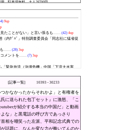
、駐車場無料…大人29700円
の不祥事を報道！」→「国際的
60万人がまた延滞者に転落！
[記事一覧]
10393 - 30233
もちろん中国の核も非難す
いつかなかったからそれかよ」と有権者を
に送られた包丁セット』に激
帆氏に送られた包丁セット』に激怒、「こ
tuberが紹介する本当の中国だ」と動画
レよな」と黒電話の呼び方であっさり
式典！粉砕！」
市首相を嘲笑った左派、平和記念式典での
判が話題に、なんか変な力が働いてんのか