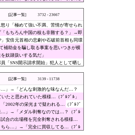
30年」の判決
[記事一覧]
3732 - 23667
に怒り「極めて強い不満、苦情が寄せられ
プ「もちろん中国の核も非難する？」→即
ください・・・」→「」
P」安倍元首相の悲劇や石破前首相も同環
して補助金を騙し取る事案を思いつきが横
いる」記者「具体的には？」→
性を奴隷扱いする気だ」
員「SNS開示請求開始」犯人として晒し
berが紹介する本当の中国だ」と
[記事一覧]
3139 - 11738
安倍元首相の悲劇や石破前首相
ら…」→「どんな刺激的な味なんだ…？
ていたと思われていた模様…（ﾌﾞﾙﾌﾞﾙ」
たと思われていた模様…（ﾌﾞﾙﾌﾞ
002年の栄光まで疑われる…（ﾌﾞﾙﾌﾞ
…」→「メダル剥奪なのでは…？（ﾌﾞﾙ
際試合の出場権を完全剥奪される模様…
ちら…」→「完全に買収してる…（ﾌﾞﾙ