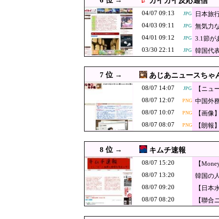
6 位 →
カイカイ反応通信
【悲報】フェミ
08/07 12:40
JPG
04/07 09:13
日本旅
JPG
08/07 12:39
【もう滅茶苦茶】韓国サッカ
PNG
04/03 09:11
無気力な
JPG
韓国人「北米市
08/07 12:35
JPG
04/01 09:12
3.1
JPG
録！」→「あま
03/30 22:11
08/07 12:31
韓国人「日本の美し
韓国代
JPG
「あのヤフコメ
08/07 12:29
7 位 →
あじあニュースちゃ
んのかってくら
08/07 12:29
【消費減税】日本の社会保
JPG
08/07 14:07
【ニュー
JPG
【広陵高野球部暴
08/07 12:10
JPG
08/07 12:07
中国外
PNG
て晒してた人達
クレーンゲーム
08/07 12:09
08/07 10:07
【画像
PNG
い……
08/07 12:08
【悲報】玉川徹さん、
PNG
08/07 08:07
【朗報
PNG
がコチラ → ………
08/07 12:07
中国外務省「日本は
PNG
8 位 →
キムチ速報
韓国人「韓国サッ
08/07 12:05
JPG
08/07 15:20
（ﾌﾞﾙﾌﾞﾙ」＝
【Mon
08/07 12:00
米国、韓国防衛に核持ち出
08/07 13:20
韓国の
08/07 12:00
#韓国質問サイト 『
JPG
08/07 09:20
【日本
08/07 12:00
【従業員退職型倒産】従業
08/07 08:20
【聯合ニ
08/07 12:00
韓国人「日差しが強すぎて
JPG