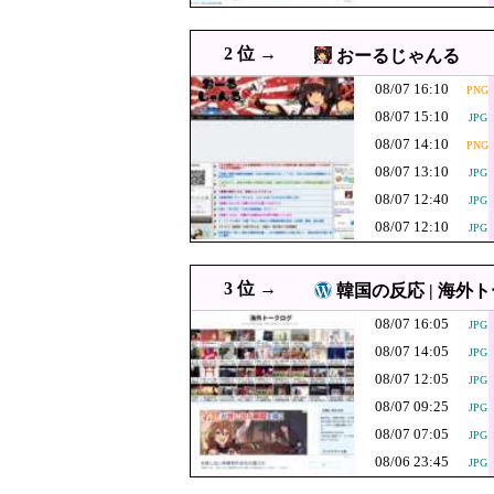
08/07 15:00
【速報】江別大学生暴行死 
08/07 15:00
韓国人「選挙管理委員会が
JPG
2 位 →
おーるじゃんる
08/07 15:00
【衝撃】韓国人「このアニ
JPG
08/07 16:10
PNG
08/07 14:55
韓国陸軍 砲撃訓練中のK1E
JPG
08/07 15:10
JPG
韓国人「大韓航
08/07 14:44
JPG
08/07 14:10
PNG
08/07 13:10
08/07 14:36
JPG
【動画】熊本県知事「ご遺
PNG
08/07 12:40
JPG
08/07 14:29
【悲報】東京都民「助けて
JPG
08/07 12:10
JPG
西側からの手痛い
08/07 14:25
動画を公開する
08/07 14:10
中国政府「原爆投下の背景
JPG
3 位 →
韓国の反応 | 海外
【速報】パさん
08/07 14:10
PNG
08/07 16:05
JPG
も同環境だった
08/07 14:07
【ニュース】 韓国が
JPG
08/07 14:05
JPG
韓国人「悲報：F
08/07 14:05
JPG
08/07 12:05
JPG
ﾙ」＝韓国の反応
08/07 14:00
08/07 09:25
「インコを見せてあげる」
JPG
08/07 07:05
JPG
08/07 14:00
韓国人「中東の緊張が再燃
JPG
08/06 23:45
JPG
08/07 14:00
【衝撃】韓国人「井上尚弥が
JPG