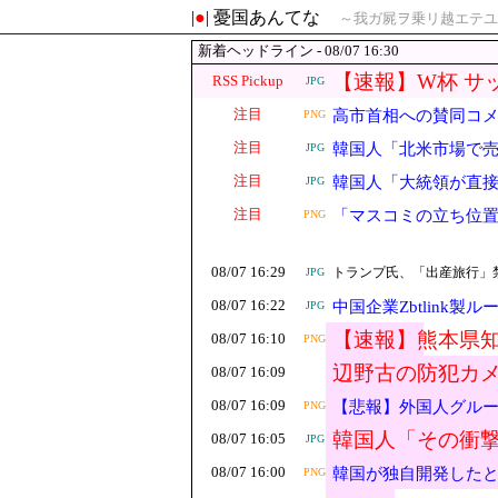
|
●
| 憂国あんてな
～我ガ屍ヲ乗リ越エテユ
新着ヘッドライン - 08/07 16:30
【速報】W杯 サ
RSS Pickup
JPG
町野、直前で負
注目
高市首相への賛同コ
PNG
注目
韓国人「北米市場で売
JPG
なV字回復‥」
注目
韓国人「大統領が直
JPG
開‥」
注目
「マスコミの立ち位
PNG
という思惑がひしひ
08/07 16:29
トランプ氏、「出産旅行」
JPG
08/07 16:22
中国企業Zbtlink
JPG
【速報】熊本県
08/07 16:10
PNG
せられた」
辺野古の防犯カ
08/07 16:09
権者を呆れさせ
08/07 16:09
【悲報】外国人グルー
PNG
韓国人「その衝
08/07 16:05
JPG
だ…？（ﾌﾞﾙﾌﾞ
08/07 16:00
韓国が独自開発した
PNG