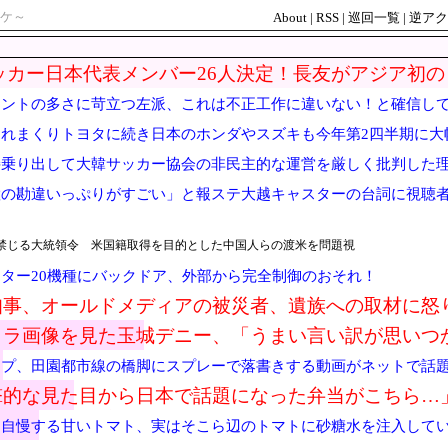
ケ～
About
|
RSS
|
巡回一覧
|
逆アク
ッカー日本代表メンバー26人決定！長友がアジア初
傷の三笘などが選外
メントの多さに苛立つ左派、これは不正工作に違いない！と確信し
れまくりトヨタに続き日本のホンダやスズキも今年第2四半期に大
接乗り出して大韓サッカー協会の非民主的な運営を厳しく批判した
置の勘違いっぷりがすごい」と報ステ大越キャスターの台詞に視聴
しと
禁じる大統領令 米国籍取得を目的とした中国人らの渡米を問題視
製ルーター20機種にバックドア、外部から完全制御のおそれ！
知事、オールドメディアの被災者、遺族への取材に怒
メラ画像を見た玉城デニー、「うまい言い訳が思いつ
るコメントを……
プ、田園都市線の橋脚にスプレーで落書きする動画がネットで話題
撃的な見た目から日本で話題になった弁当がこちら…
ﾙ」＝韓国の反応
と自慢する甘いトマト、実はそこら辺のトマトに砂糖水を注入して