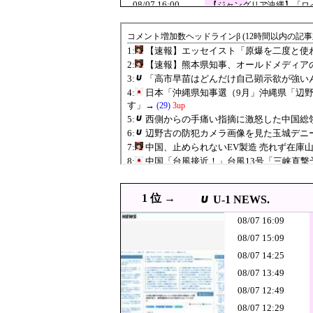
08/07 16:00
【ジャングリア沖縄】「ロ
08/07 16:00
韓国人「投票用紙不足問題
JPG
08/07 16:00
【衝撃】韓国人「170cmの
JPG
08/07 15:55
韓国サッカー協会 2011～
08/07 15:41
韓国人「猛暑で〇〇も疲れ
JPG
韓国人「英メデ
08/07 15:35
JPG
な信用失墜の危
08/07 15:31
韓国人「実は昔の日
08/07 15:29
8万が12万円「とても払え
JPG
08/07 15:20
【Money1】 韓国
08/07 15:10
【韓国サッカー協会】外国人審
JPG
1 位 →
U-1 NEWS.
【速報】エッセ
08/07 15:10
JPG
08/07 16:09
る？」→即ブロ
「高市早苗はど
08/07 15:09
08/07 15:09
怒、「こんな首
08/07 14:25
08/07 15:08
アメリカには「膨大
JPG
08/07 13:49
08/07 15:04
【閲覧注意動画】平和式典
JPG
08/07 12:49
08/07 15:00
【韓国の得意技】 韓国サッ
08/07 12:29