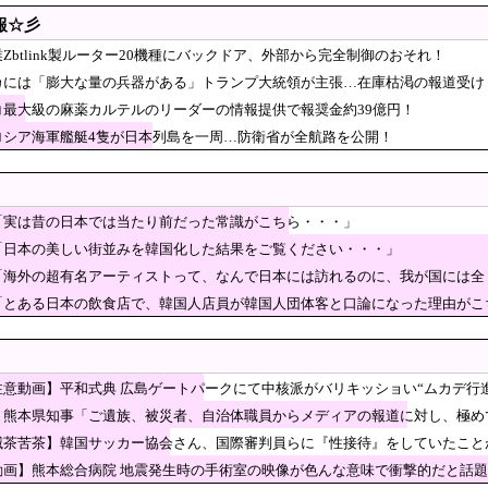
「事実ではありません」
医療費未払いが多すぎたので病院が外人の治療を断る
報☆彡
政党の神谷代表が消費減税は天下の愚策と批判してるぞ！」 → 
Zbtlink製ルーター20機種にバックドア、外部から完全制御のおそれ！
減税派』」ｗｗｗｗｗｗｗｗ
カには「膨大な量の兵器がある」トランプ大統領が主張…在庫枯渇の報道受け
がXで注意喚起 「泥酔者」通報頻発、これは地震被害の影響なのか
コ最大級の麻薬カルテルのリーダーの情報提供で報奨金約39億円！
等級の橋がヤバすぎる…上はバス、下は散歩道」→「地方自治体は何をしてるんだ
ロシア海軍艦艇4隻が日本列島を一周…防衛省が全航路を公開！
ソリンスタンド、ここまでやるのか…」
チプチ株式会社」に社名変更 創業58年で [8/7]
韓国防衛に短距離戦術核を検討※韓国談
「実は昔の日本では当たり前だった常識がこちら・・・」
止するために日米の通貨当局が実施した為替介入は｢一時しのぎに過ぎない｣との認識
「日本の美しい街並みを韓国化した結果をご覧ください・・・」
「海外の超有名アーティストって、なんで日本には訪れるのに、我が国には全
武装軍艦4隻が日本一周『いつでも国家沈没させられ
「とある日本の飲食店で、韓国人店員が韓国人団体客と口論になった理由がこ
同コメントの多さに苛立つ左派、これは不正工作に違
、党名を「いのちの党」へ変更表明 → ﾈｯﾄ「ギャグセンス高す
ｗｗｗｗｗｗ
の街宣車、ほんと碌でもないな
注意動画】平和式典 広島ゲートパークにて中核派がバリキッショい“ムカデ行
「貯金」数年で枯渇、研究者の削減不可避
】熊本県知事「ご遺族、被災者、自治体職員からメディアの報道に対し、極め
→
茶苦茶】韓国サッカー協会さん、国際審判員らに『性接待』をしていたことが判明
韓国人に“つり目”ジェスチャーをしたメキシコ人男性、批判の末に辞任」
も
動画】熊本総合病院 地震発生時の手術室の映像が色んな意味で衝撃的だと話
舎の写真、これは反則だろ」