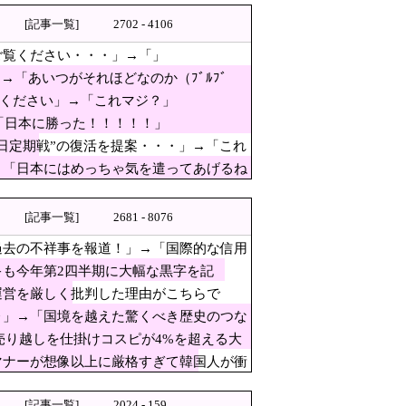
」とは [8/7]
[記事一覧]
2702 - 4106
ご覧ください・・・」→「」
な」と黒電話の呼び方であっさ
→「あいつがそれほどなのか（ﾌﾞﾙﾌﾞ
正動画で衝撃の真相が発覚 → ………
ぱり羨ましいね」
覧ください」→「これマジ？」
「日本に勝った！！！！！」
日定期戦”の復活を提案・・・」→「これ
ン
 10年後にやらないか？」「やめてく
→「日本にはめっちゃ気を遣ってあげるね
補助金を騙し取る事案を思いつき
[記事一覧]
2681 - 8076
上げ
過去の不祥事を報道！」→「国際的な信用
に
も今年第2四半期に大幅な黒字を記
運営を厳しく批判した理由がこちらで
‥」→「国境を越えた驚くべき歴史のつな
売り越しを仕掛けコスピが4%を超える大
相を嘲笑った左派、平和記念式
マナーが想像以上に厳格すぎて韓国人が衝
[記事一覧]
2024 - 159