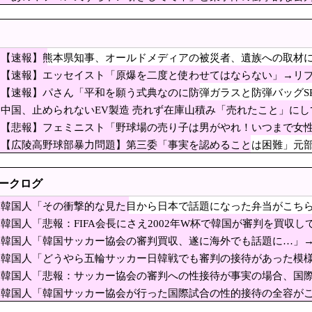
“主犯格”の特定少年・川口侑斗被告に「無期懲役」の判決 当時17歳少年に「懲役
ってくらい……
『開票物品の移送協力』を要請…」→「証拠隠滅か？」
メ、殺し合ってたのに急にキス」
【速報】熊本県知事、オールドメディアの被災者、遺族への取材
1戦車で火災…軍「人的被害なし」 ［8/7］
た」
【速報】エッセイスト「原爆を二度と使わせてはならない」→リ
空の熊本地震飲料水支援に対する日本人の反応をご覧
ブロック
【速報】パさん「平和を願う式典なのに防弾ガラスと防弾バッグS
境だったことは忘れる
中国、止められないEV製造 売れず在庫山積み「売れたこと」に
族、被災者、自治体職員からメディアの報道に対し、極めて強い不満や苦情が出て
行
【悲報】フェミニスト「野球場の売り子は男がやれ！いつまで女
。通勤時間減らしたいのに都心の近くが最低10万払わないと住めないの」
【広陵高野球部暴力問題】第三委「事実を認めることは困難」元部
指摘に激怒した中国総領事館、「これが米国人Youtu
てた人達に損害賠償請求訴訟を起こす方針
も……
こそ反省が必要だ」と主張
トークログ
「平和を願う式典なのに防弾ガラスと防弾バッグSP」
韓国人「その衝撃的な見た目から日本で話題になった弁当がこち
ことは忘れる
熊本被災地に水を支援 ⇒ トイレの水にｗｗｗｗｗｗｗ
（ﾌﾞﾙﾌﾞﾙ」＝韓国の反応
韓国人「悲報：FIFA会長にさえ2002年W杯で韓国が審判を買収し
IFA会長にさえ2002年W杯で韓国が審判を買収してい
＝韓国の反応
韓国人「韓国サッカー協会の審判買収、遂に海外でも話題に…」→「2
ﾙ」＝韓国の反応
少女を公園内に誘い込みわいせつか男を逮捕。小学生2人に見せて触らせる
韓国人「どうやら五輪サッカー日韓戦でも審判の接待があった模様
ﾌﾞﾙ」＝韓国の反応
韓国人「悲報：サッカー協会の審判への性接待が事実の場合、国
…イランのドローン攻撃に米軍が迎撃、クウェートも迎撃」と報道
（ﾌﾞﾙﾌﾞﾙ」＝韓国の反応
韓国人「韓国サッカー協会が行った国際試合の性的接待の全容がこ
初めて“人間”に見えた」
ﾌﾞﾙ」＝韓国の反応