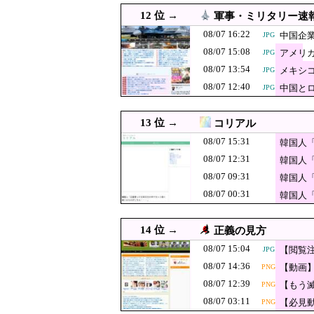
う」 日本共産党
【速報】外人の
08/07 11:10
JPG
12 位 →
軍事・ミリタリー速
08/07 11:08
【悲報】時事通信「参
JPG
08/07 16:22
中国企業
JPG
党は消費税廃止派、
08/07 15:08
アメリ
08/07 11:00
JPG
「深酒を控えて」熊本県警
08/07 13:54
メキシ
JPG
08/07 11:00
韓国人「撤去対象の最下位
JPG
08/07 12:40
中国と
JPG
08/07 11:00
【朗報】韓国人「日本のガ
JPG
08/07 10:55
「プチプチ」の川上産業、「プ
13 位 →
コリアル
【速報】米国、
08/07 10:40
JPG
08/07 15:31
韓国人
08/07 10:29
08/07 12:31
岸田文雄元首相､円安を阻
JPG
韓国人
08/07 09:31
韓国人
【速報】中露の
08/07 10:10
JPG
08/07 00:31
韓国人
高市首相への賛
08/07 10:09
果……
08/07 10:08
【速報】れいわ新選組
JPG
14 位 →
正義の見方
ｗｗｗｗｗｗｗｗｗ
08/07 10:07
【画像】日本共産党
PNG
08/07 15:04
【閲覧
JPG
08/07 10:00
【東大】2年連続赤字へ 
08/07 14:36
【動画
PNG
は？」
08/07 12:39
08/07 10:00
【もう滅
韓国人「ワールドカップで
PNG
JPG
の指摘
08/07 03:11
【必見
PNG
08/07 10:00
【衝撃】韓国人「日本の田
JPG