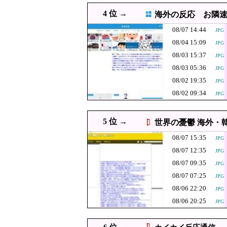
08/07 13:55
消費税減税に反旗…小渕優子
4 位 →
海外の反応 お隣
08/07 13:54
メキシコ最大級の麻薬
JPG
08/07 14:44
JPG
高市首相の熊本
08/07 13:49
08/04 15:09
JPG
りと……
08/07 13:38
【大阪】マスコミ「警
PNG
08/03 15:37
JPG
08/07 13:29
共産党「これは酷い…京都
JPG
08/03 05:36
JPG
08/02 19:35
08/07 13:20
韓国の人気コーヒーチ
JPG
08/02 09:34
JPG
中国、止められな
08/07 13:10
JPG
が横行
08/07 13:09
15歳少女に薬と酒飲ませカ
JPG
5 位 →
世界の憂鬱 海外・
08/07 13:00
【文科省】女性研究者支援
08/07 15:35
JPG
08/07 13:00
韓国人「『不平を言わず辞
JPG
08/07 12:35
JPG
08/07 13:00
【朗報】韓国人「日本のサ
PNG
08/07 09:35
JPG
08/07 12:55
賃上げ原資を確保できない…2
08/07 07:25
JPG
08/07 12:50
韓国人「日本のサッカー協
08/06 22:20
JPG
JPG
08/06 20:25
「人に恨みを買
JPG
08/07 12:49
典での演説にケ
08/07 12:40
中国とロシア海軍艦艇
JPG