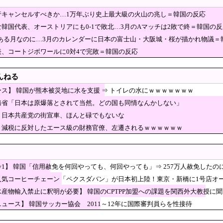
ニスト「野球場の売り子は男がやれ！いつまで女性を
行キャンセルすべきか…1万年ぶり史上最大級の火山の兆し＝韓国の反応
ー協会さん、国際審判員らに『性接待』をしていたことが判明 2011～12年にかけ
韓国代表、オーストリアにも0-1で敗北…3月のAマッチは2敗で終＝韓国の反
場で売れまくりトヨタに続き日本のホンダやスズキも
節がある月なのに…3月のカレンダーに日本の富士山・大阪城・桜が描かれ物議＝
りにも見事なV字回復‥」
い街並みを韓国化した結果をご覧ください・・・」
表、コートジボワールに0対4で完敗＝韓国の反応
民すらドン引きしてて草」と某事件の衝撃的な公判が
んねる
い……
障、岐路に 財源5兆円見通し立たず
ス】 韓国が熊本被災地に水を支援 ⇒ トイレの水にｗｗｗｗｗｗｗ
力問題】第三委「事実を認めることは困難」元部員「
務省「日本は原爆落とされて当然。どの国も同情なんかしない」
に損害賠償請求訴訟を起こす方針
の景品で乳酸菌飲料をゲット、だが飲んでみると妙に
】日本共産党の街宣車、ほんと碌でもないな
警官の発泡での包丁男死亡に「絶対に死刑にならない罪なのに警察
】減税に反対したエース級の財務官僚、左遷されるｗｗｗｗｗｗ
原爆落とされて当然。どの国も同情なんかしない」
カー協会の審判買収、遂に海外でも話題に…」→「2
韓国の反応
ey1】 韓国「信用赦免を何回やっても、何回やっても」⇒ 257万人赦免した
すか…中ロに備え「短距離戦術核」を検討
人気コーヒーチェーン「ペクスダバン」が日本初上陸！東京・新橋に1号店オ
韓国がアメリカと戦争したら？』、『北朝鮮と中国が駆けつけてく
水産物輸入禁止に釈明が必要】 韓国のCPTPP加盟への課題を関西外大教授に
員「退職」で倒産、5年連続で増加 過去最多ペースで推移 「賃上げできず」倒産
ュース】 韓国サッカー協会 2011～12年に国際審判員らを性接待
…」夏でも肌を覆うファッションが人気に