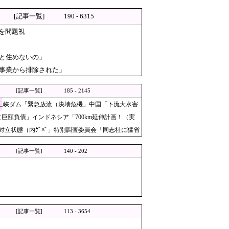
[記事一覧]
190 - 6315
張！
を問題視
『ちょっと偏っている』もある
を厳しく批判した理由がこちら
と住めないの」
付事業から排除された」
来てくれないんだ・・・？」
[記事一覧]
185 - 2145
」→「メダル剥奪なのでは…？
」三峡ダム「緊急放流（決壊危機」中国「下流大水害
く 李大統領に「政治利用」の過去
額負債」インドネシア「700km延伸計画！（実
立状態（内ｹﾞﾊﾞ」特別調査委員会「同志社に猛省
機明かす
[記事一覧]
140 - 202
→ 記者「例えば？」 → 知事、怒り通り
チェーン変更で対抗した結
[記事一覧]
113 - 3654