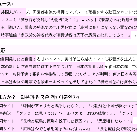
ュース♪
気のこのデザート、うちのアレじゃん」
】外国人グループ、田園都市線の橋脚にスプレーで落書きする動画がネットで話
者が上海・南京間の鉄道を31時間止めた造反派の始まり
マスコミ「警察官が発砲し“刃物男”死亡！」 → ネットで拡散された現場の無
に衝突 人工物で過去最大級 [8/7]
】玉川徹さん、警官の発泡での包丁男死亡に「絶対に死刑にならない罪なのに警
でタイムキーパーを志願した人が盛大にミス、グルー
→ ………
】時事通信「参政党の神谷代表が消費減税は天下の愚策と批判してるぞ！」 →
税廃止派、減税派』」ｗｗｗｗｗｗｗｗ
[8/7]
大型連休中の為替介入日数は3日間＝総額11兆7349
応-
独自開発したと自慢する甘いトマト、実はそこら辺のトマトに砂糖水を注入し
のか】 韓国の姓は250、日本は30万…歴史的背景を米学者分析「学問尊重と平和
日本の新しい防衛白書に対する当てつけで、日本の制止も聞かず日本の領土で
防衛白書に対する当てつけで、日本の制止も聞かず日本の領土で軍
サッカーW杯予選で審判を性接待して買収していたことが判明！ 何と日本も
品の消費減税「天下の愚策だ」と批判
「日本は今回の地震でも段ボールベッドを出してきたので後進国なのは変わら
『韓国は投資不適格国になりつつある』と報道…金融委が『根拠不明確だ』と公式
徹底的に儲けたい某海外資本、韓国人投資家に楽観的
方か？ 일본과 한국은 적? 아군인가?
2W杯ベスト4も怪しいと言われてるよ！性接待がバレちゃったからね」
質問サイト 『韓国がアメリカと戦争したら？』、『北朝鮮と中国が駆けつけ
記事翻訳 『グラミーに見せつけたワールドスターBTSの威厳！』、『グラミ
ム [8/7] [昆虫図鑑★]
質問サイト 『長崎と広島に原爆を投下した原因？』、『天皇頃したら・・』
律型ティルトローター攻撃ドローンのコンセプトで衝撃を与える！
質問サイト 『広島は今でも放射能まみれだよねww』、『放射能は炎で燃え尽
共産党は義援金を被災地に持ってはいく。が、持って