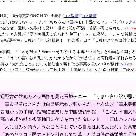
イヤルチケット」発売、アトラクション優先案内、ソフトドリンク飲み放題、スパ利用
で前選管委員長らが出国禁止に」→「茶番だ」「不正選挙の証拠隠しか？」
日本人、40cmデカい相手を踊らせてる」
12年に国際審判員らを性接待 ［8/7］
果てた…〇〇の個体数が急減」
ィアや海外各社も一斉に韓国サッカー協会を巡る過去
機‥」
本では当たり前だった常識がこちら・・・」
ず」 相次ぐ家賃値上げ、どうすれば
「信用赦免を何回やっても、何回やっても」⇒ 257万人赦免したのに
判約10人に性的接待か 計1496回、約2億ウォン（約2200万円）
イスト「原爆を二度と使わせてはならない」→リプ「
辺野古の防犯カメラ画像を見た玉城デニー、「うまい言い訳が思
ック
んだけ自己顕示欲が強いんだ」と左派が『高木美帆氏
呆れさせるコメントを……
「高市早苗はどんだけ自己顕示欲が強いんだ」と左派が『高木美
相は見たことがない」と言い張るも……
んな首相は見たことがない」と言い張るも……
な量の兵器がある」トランプ大統領が主張…在庫枯渇の報道受け！
西側からの手痛い指摘に激怒した中国総領事館、「これが米国人You
を公開するも……
高市首相の熊本視察動画にケチを付けたタレント、「正体バレバ
 広島ゲートパークにて中核派がバリキッショい“ムカデ行進”を披露「高市！打倒！
と……
「人に恨みを買うようなことをしている自覚はあるんだな」と高
カー協会 2011～12年に国際審判員らを性接待
演説にケチを付けるも……
「あのヤフコメ民すらドン引きしてて草」と某事件の衝撃的な公