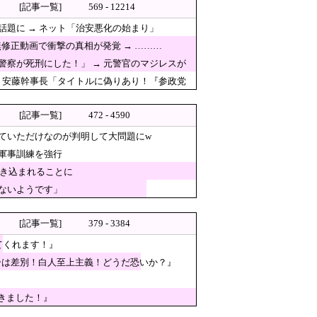
[記事一覧]
569 - 12214
題に → ネット「治安悪化の始まり」
修正動画で衝撃の真相が発覚 → ………
察が死刑にした！」 → 元警官のマジレスが
プは険悪になりタイムアップと
 安藤幹事長「タイトルに偽りあり！『参政党
億円
[記事一覧]
472 - 4590
ていただけなのが判明して大問題にw
な歴史が原動力」
軍事訓練を強行
事訓練を強行
巻き込まれることに
ないようです」
反論」
すぎる未来予測を提示して……
[記事一覧]
379 - 3384
てくれます！』
ーは差別！白人至上主義！どうだ恐いか？』
きました！』
行った先で党の活動のために使