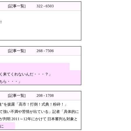
ようになってしまう
[記事一覧]
322 - 6503
安藤幹事長「タイトルに偽りあり！『参政
！
」
[記事一覧]
268 - 7506
を示す
く来てくれないんだ・・・？」
るぞ』
ちら・・・」
いない！と確信してしまった結
ぎ」「カルト感増した」「迷走しすぎｗ」
[記事一覧]
208 - 1708
進”を披露「高市！打倒！式典！粉砕！」
て強い不満や苦情が出ている」記者「具体的に
 2011～12年にかけて 日本審判も対象と
題に