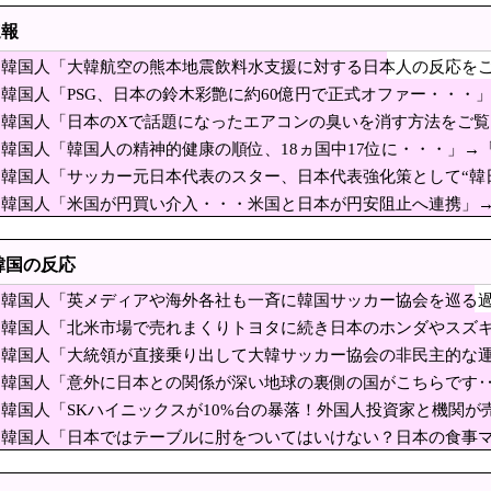
氏の主張に「さっさと離党すればいいのに」SNSで逆風…父親から続く「消費税の系譜
速報
カルテルのリーダーの情報提供で報奨金約39億円！
韓国人「大韓航空の熊本地震飲料水支援に対する日本人の反応を
視察動画にケチを付けたタレント、「正体バレバレよ
韓国人「PSG、日本の鈴木彩艶に約60億円で正式オファー・・・」
察官が発砲し“刃物男”死亡！」 → ネットで拡散された現場の無修
ﾙ）」「レギュラーとして出れるとは思わないけど、それでもやっ
韓国人「日本のXで話題になったエアコンの臭いを消す方法をご
市でマイナンバーカードを持たない29万人がポイント給付事業から排除された」
韓国人「韓国人の精神的健康の順位、18ヵ国中17位に・・・」→
韓国人「サッカー元日本代表のスター、日本代表強化策として“韓
ェーン「ペクスダバン」が日本初上陸！東京・新橋に1号店オープ
はマジで良いと思う」「今すぐやったらガチでボコられるだろうね
韓国人「米国が円買い介入・・・米国と日本が円安阻止へ連携」
いEV製造 売れず在庫山積み「売れたこと」にして
れ、勝っても負けても後味が悪い」
ｗ」「ウォンも救ってくれ・・・」
ラオケ店で性的暴行、動画撮影 54歳無職を再逮捕 動画770本も見つかる
韓国の反応
に補助、１大学に年間５０００万円…出産・子育と両立できる環境整備し研究力底
韓国人「英メディアや海外各社も一斉に韓国サッカー協会を巡る
めろ』とコメントした新入社員、20年目の先輩を嘲笑して身元特定される」と話題
失墜の危機‥」
韓国人「北米市場で売れまくりトヨタに続き日本のホンダやスズキ
ッカー選手、90年代の映画スターかよ」
録！」→「あまりにも見事なV字回復‥」
韓国人「大統領が直接乗り出して大韓サッカー協会の非民主的な
026年7月 「人手不足」倒産 過去最多の63件・・・東京商工リサーチ [8/7]
す‥」→「衝撃的な展開‥」
韓国人「意外に日本との関係が深い地球の裏側の国がこちらです
がり‥」
会も性接待やってるんじゃないですか？」
韓国人「SKハイニックスが10%台の暴落！外国人投資家と機関が
幅な下落‥」
うようなことをしている自覚はあるんだな」と高市首
韓国人「日本ではテーブルに肘をついてはいけない？日本の食事
撃！」→「これが日本の食事マナーか？‥」
チを付けるも……
4隻が日本列島を一周…防衛省が全航路を公開！