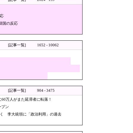
奴隷扱いする気だ」
て 日本審判も対象との指摘も
応
今年第2四半期に大幅な黒字を記
韓国の反応
話題に、なんか変な力が働いて
[記事一覧]
1652 - 10062
SNS開示請求開始」犯人とし
酸っぱくて体調が悪化してしま
が死刑にした！」 → 元警官のマジレス
[記事一覧]
904 - 3475
002年の栄光まで疑われる…
のに60万人がまた延滞者に転落！
ープン
れます！』
聞く 李大統領に「政治利用」の過去
も発生