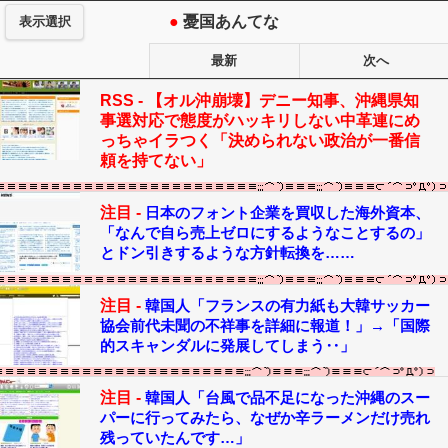
●
憂国あんてな
表示選択
最新
次へ
RSS -
【オル沖崩壊】デニー知事、沖縄県知
事選対応で態度がハッキリしない中革連にめ
っちゃイラつく「決められない政治が一番信
頼を持てない」
注目 -
日本のフォント企業を買収した海外資本、
「なんで自ら売上ゼロにするようなことするの」
とドン引きするような方針転換を……
注目 -
韓国人「フランスの有力紙も大韓サッカー
協会前代未聞の不祥事を詳細に報道！」→「国際
的スキャンダルに発展してしまう‥」
注目 -
韓国人「台風で品不足になった沖縄のスー
パーに行ってみたら、なぜか辛ラーメンだけ売れ
残っていたんです…」