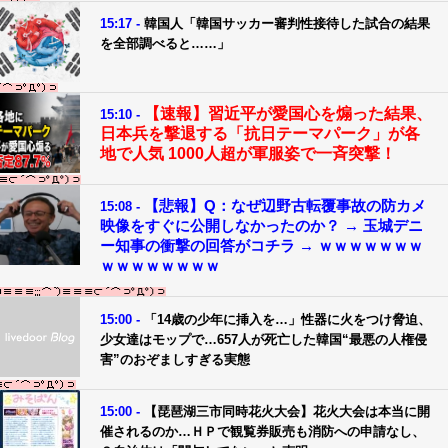
15:17 -
韓国人「韓国サッカー審判性接待した試合の結果
を全部調べると……」
【速報】習近平が愛国心を煽った結果、
15:10 -
日本兵を撃退する「抗日テーマパーク」が各
地で人気 1000人超が軍服姿で一斉突撃！
【悲報】Q：なぜ辺野古転覆事故の防カメ
15:08 -
映像をすぐに公開しなかったのか？ → 玉城デニ
ー知事の衝撃の回答がコチラ → ｗｗｗｗｗｗｗ
ｗｗｗｗｗｗｗｗ
15:00 -
「14歳の少年に挿入を…」性器に火をつけ脅迫、
少女達はモップで…657人が死亡した韓国“最悪の人権侵
害”のおぞましすぎる実態
15:00 -
【琵琶湖三市同時花火大会】花火大会は本当に開
催されるのか…ＨＰで観覧券販売も消防への申請なし、