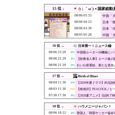
「もう二度と使
08/06 17:09
15 位 ↓
/)；｀ω´)＜国家総動
なって困ってた
08/06 17:00
株式投資、若年男性の自信
08/06 05:33
中国「
08/06 17:00
【速報】毎日新聞のベテラ
JPG
削除」台
08/06 04:23
日本「
「遺族
08/06 17:00
08/06 03:39
韓国人「チ・チャンウク、最
JPG
日本「
員会「
08/05 05:28
中国「
08/06 16:55
韓国の飲食店で「こぼれたビ
JPG
「決壊
08/06 16:42
熊本･八代港で自衛隊
JPG
16 位 →
日本第一！ニュース録
08/06 16:38
【悲報】石破茂さん「
PNG
08/06 23:29
中国製ルーター20機種に
JPG
で！」 ｗｗｗｗｗｗ
08/06 22:29
08/06 16:30
客が使ったビールジョッキ
【財務省人事】エース級の
JPG
JPG
08/06 21:29
れいわ新選組、新たな党名
JPG
08/06 16:11
【知ってた速報】サヨク界
PNG
画）
【ワロタ】トラ
08/06 16:10
PNG
17 位 →
Birth of Blues
的機関であって
中国に上陸する台
08/06 16:09
08/04 11:30
【2026年夏ドラマ】約3話
JPG
り続けるルート
08/03 11:30
韓国人「韓国が
【映画評】PEACOCK／ピ
08/06 16:05
PNG
JPG
07/30 17:30
未来が…（ﾌﾞﾙﾌ
【2026夏アニメ】3話終了
JPG
08/06 16:00
韓国人「日本には韓
PNG
08/06 16:00
毎日新聞記者を逮捕 包丁
18 位 →
ハウメニージャパン！
08/06 16:00
08/06 18:22
韓国人「イ・ヨンス、チェ
JPG
韓国人「韓国サッカー協会
JPG