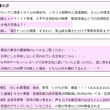
韓国文学が完全に定着！ブームを超えて一つのジャン
報☆彡
ﾞﾙ」＝韓国の反応
れた日本 韓国からは「領土問題」、北朝鮮からは「トマホーク発射」で
ロシアに弾道ミサイル40発供与、ミサイル部隊90人派遣開始…さらに80発
国産ヒューマノイド登場、人手不足深刻化の医療・製造現場などでの活用想定
向けてミサイル発射
べき地方空港は？！
長崎と広島に原爆を投下した原因？』、『天皇頃したら・・』
発砲→「適正だったか調査」するわけ…実は銃を構えただけで警察本部長まで
財務官僚・一松旬氏が“異例転出”へ 官邸幹部「協力的でなかったから」
カップ…イランがアメリカのロッカールームに残した手紙が感動的」と話題に
本のスーパー、この売り場だけ異世界」
「最近の東京の建築物のレベルをご覧ください・・・」
美人マッマが息子に頼まれてえちえち衣装を着るアニメ作ってくれ！元絵もAIくんが
「日本にしか存在しないと言われている文化がこちら・・・」
「K-POPデーモンハンターズで日本文化に追いついたと思ったのに、逆に突
物が中国製なのか？…米メディア！
「日韓のこの分野で比較した場合、どちらの方が優れてるんだ・・・？」
サイルの可能性のあるもの発射 防衛省が発表 [8/6]
朝鮮金総書記の妹・金与正氏 海自のミサイル実射実験に「日本の軍事大国化黙認しな
に亡くなった日本人インフルエンサー…SNS誹謗中傷の波紋広がる」
朗報】「れいわ新選組」改め、新党「いのちの党」爆誕！！！うおおおおおお
員に「全面的に大賛成、おっしゃる通り」 消費減税への主張めぐり
てた速報】サヨク界隈「首相官邸の高市熊本訪問動画にBGMが付いてる！災
時は批判なかった」（動画）
年に現代の機械化部隊がタイムスリップした結果がこ
動画】反高市界隈「高市の取り巻きが、声を上げる被災地のおばちゃんに詰め
ていると話題に…
】佐賀のブランドいちご「いちごさん」の苗が何者かに2000株盗まれる
アメリカに対する制裁を一斉発表