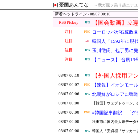
|
●
| 憂国あんてな
～我ガ屍ヲ乗リ越エテユ
新着ヘッドライン - 08/07 00:10
【国会動画】立
RSS Pickup
JPG
衛隊になんてな
注目
ヨーロッパが右翼政
PNG
注目
韓国人「1592年に
GIF
注目
玉川徹氏、包丁男に
JPG
注目
【ニュース】 台風1
JPG
【外国人採用ア
08/07 00:10
JPG
した」
08/07 00:07
【速報】イオンモー
PNG
08/07 00:06
北朝鮮がロシアに弾道
JPG
08/07 00:00
【韓国】ウェブトゥーン、
08/07 00:00
#韓国記事翻訳 『グ
PNG
08/07 00:00
秋田市に国内最大級データ
08/07 00:00
韓国人「安貞桓『サッカー協
JPG