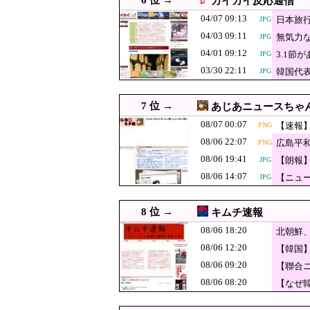
6 位 →
カイカイ反応通信
強制置き配が起
08/06 20:09
日本デビュー決定の韓国ガー
JPG
04/07 09:13
日本旅
JPG
08/06 20:08
【悲報】へずまりゅう
PNG
04/03 09:11
無気力な
JPG
を設けた方がいい！
08/06 20:00
【衝撃】中国製ルーター20
JPG
04/01 09:12
3.1
JPG
03/30 22:11
08/06 20:00
【速報】れいわ新選組、「
韓国代
JPG
08/06 20:00
韓国人「KOSPI史上最高
JPG
7 位 →
あじあニュースちゃ
08/06 20:00
【衝撃】韓国人「日本のゲ
JPG
08/07 00:07
【速報
PNG
08/06 19:55
秋田市に日本最大級AIデー
08/06 22:07
広島平
PNG
08/06 19:41
【朗報】韓国が熊本被
JPG
08/06 19:41
【朗報
JPG
【熊本地震】専
08/06 19:40
JPG
08/06 14:07
【ニュー
JPG
08/06 19:32
【超絶朗報】「れいわ新選
8 位 →
キムチ速報
08/06 19:30
【速報】れいわ新選組、「
JPG
08/06 18:20
北朝鮮、
08/06 19:29
松のや「ママ応援企画」が
JPG
08/06 12:20
【韓国
08/06 19:23
【中央日報】日本の地震被害
GIF
08/06 09:20
【聯合
08/06 19:10
ウクライナ軍参謀本部
JPG
08/06 08:20
【なぜ
【速報】共産党「
08/06 19:10
PNG