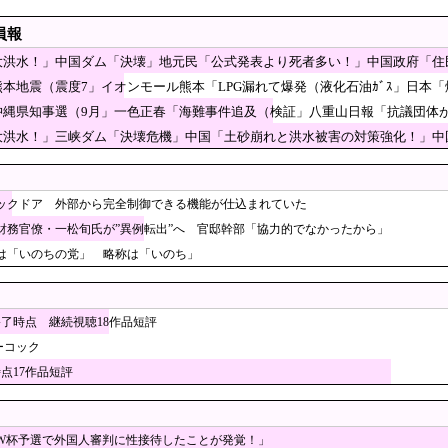
わないからな」と某カーシェアの広告を信じた人が絶
員報
りこの看板が…
喪失の原因に-6割超が「人生の敗者」自認
大洪水！」中国ダム「決壊」地元民「公式発表より死者多い！」中国政府「住
ン記者を逮捕 包丁で夫を脅した容疑
風13号「三峡ﾀﾞﾑ接近中」→
熊本地震（震度7」イオンモール熊本「LPG漏れて爆発（液化石油ｶﾞｽ」日本
説明の虚偽を認める（営業部長発言」→
近金欠なのか？」→SKテレコムの“病みつき広告”が瞬く間に380万回再生突破と
沖縄県知事選（9月」一色正春「海難事件追及（検証」八重山日報「抗議団体
抗議団体の構成組織は日本共産党」→
大洪水！」三峡ダム「決壊危機」中国「土砂崩れと洪水被害の対策強化！」中国
ールを再提供？」…衝撃映像が拡散、衛生管理に批判殺到 ［8/6］
」中国「現場封鎖！（空撮削除」→
の「病院船」が医療提供開始、診察と薬剤処方…被災者向け大浴場
高市内閣のやり方は強引だ！」支持率下落の理由を指摘 → ﾈｯﾄ
バックドア 外部から完全制御できる機能が仕込まれていた
ｗｗｗｗｗｗｗｗ
を水だけですすいで再提供した日本の飲食店…韓国のネットで物議
財務官僚・一松旬氏が”異例転出”へ 官邸幹部「協力的でなかったから」
は「いのちの党」 略称は「いのち」
隈「首相官邸の高市熊本訪問動画にBGMが付いてる！災害利用ガー！」→産経「安
ンプ大統領とホワイトハウス、ナルトに自分の顔を合
も許諾が必要」
風13号が絶妙なコースを辿っている！と話題に、中
終了時点 継続視聴18作品短評
で……
韓国株式の暴落で失ったとんでもない規模の国民年金
ーコック
ﾞﾙ」＝韓国の反応
時点17作品短評
国みたいなドラッグストアがないので韓国が羨ましくて羨ましくて
で夫脅した疑い
コ戦の変数を語る『高地＋雨＝ボールが速くなる』」
W杯予選で外国人審判に性接待したことが発覚！」