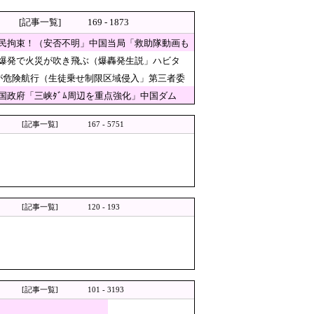
叫、船が遅れたからバスが無く
[記事一覧]
169 - 1873
民拘束！（安否不明」中国当局「救助隊動画も
「爆発で火災が吹き飛ぶ（爆轟発生説」ハビタ
話題に
が危険航行（生徒乗せ制限区域侵入」第三者委
政府「三峡ﾀﾞﾑ周辺を重点強化」中国ダム
も！
[記事一覧]
167 - 5751
「お前が言うな」「鳥取県だけ減税無し
倍岸田石破時代も同様。当時は批判なかった」（動
成して投稿 日本政府が苦言「公
[記事一覧]
120 - 193
国の重要都市の上に長々と居座
の金額がこちら…」→「韓国の
仕方がないんだそうです」
[記事一覧]
101 - 3193