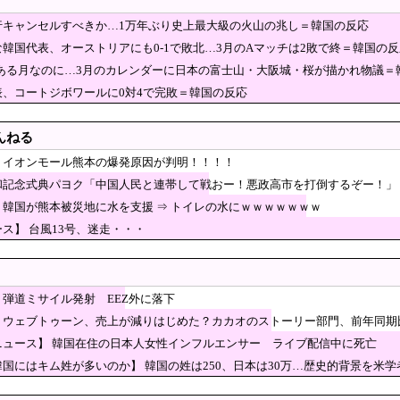
こしたのは……
ルズグループ『NMIXX』、2年前の『独島は我が領土』歌唱が再熱 日本デビュー
行キャンセルすべきか…1万年ぶり史上最大級の火山の兆し＝韓国の反応
氏、熊本震災ボランティアで熱中症疑い「水風呂に入っても体内が
韓国代表、オーストリアにも0-1で敗北…3月のAマッチは2敗で終＝韓国の反
」
機種にバックドア発見！ ネットに繋ぐだけで35秒ごとに中国のサーバーと通信
節がある月なのに…3月のカレンダーに日本の富士山・大阪城・桜が描かれ物議＝
いのちの党」に党名変更
表、コートジボワールに0対4で完敗＝韓国の反応
値更新！SKハイニックスが牽引し9000ポイントまであと少し」→「サムスンとハイ
んねる
ーセン、女の子の要望が刺さりすぎた」
】イオンモール熊本の爆発原因が判明！！！！
タセンター 建設費2兆円、アラブ首長国連邦（UAE）が投資へ [8/6]
和記念式典パヨク「中国人民と連帯して戦おー！悪政高市を打倒するぞー！」
災地に水を支援 ⇒ トイレの水にｗｗｗｗｗｗｗ
】韓国が熊本被災地に水を支援 ⇒ トイレの水にｗｗｗｗｗｗｗ
門家「イオンモール熊本の爆心地に…喫煙所と自販機
ス】 台風13号、迷走・・・
組」改め、新党「いのちの党」爆誕！！！うおおおおおおおお
いのちの党」に党名変更ｗｗｗｗｗｗ
弾道ミサイル発射 EEZ外に落下
なぜ許されない？「窮屈な世の中」に住む不幸、「尊重し合える社会」は遠ざかる
】ウェブトゥーン、売上が減りはじめた？カカオのストーリー部門、前年同期
に支援したのに…一部の日本人「韓国産の水は水洗トイレに」[8/6] [昆虫図鑑★]
ニュース】 韓国在住の日本人女性インフルエンサー ライブ配信中に死亡
「今年のロシア軍死傷者24万人…新規兵力の募集規模を上回る」
韓国にはキム姓が多いのか】 韓国の姓は250、日本は30万…歴史的背景を米
これは酷い…京都市でマイナンバーカードを持たない