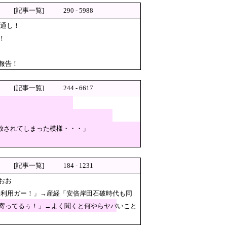
ルとして日本人全員に愛されて
[記事一覧]
290 - 5988
見通し！
！
報告！
[記事一覧]
244 - 6617
描いてや」AI「はぁ…（ため息）」
き放されてしまった模様・・・」
い」 [8/5]
[記事一覧]
184 - 1231
おお
害利用ガー！」→産経「安倍岸田石破時代も同
ちらです」→「あまりの圧倒的な
寄ってるぅ！」→よく聞くと何やらヤバいこと