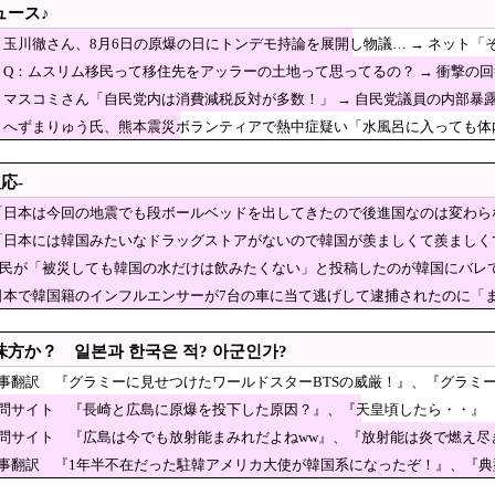
ュース♪
対していた財務省の面目が丸潰れに、減税が決まった
】玉川徹さん、8月6日の原爆の日にトンデモ持論を展開し物議… → ネット
さん「消費税減税されても値下げせず全て利益にする！」と宣言し
ｗｗｗｗ
】Q：ムスリム移民って移住先をアッラーの土地って思ってるの？ → 衝撃の回
給油で1980km走行しギネス記録を達成 55Lタンクでリッター36km（SUV）
】マスコミさん「自民党内は消費減税反対が多数！」 → 自民党議員の内部暴露
の地震でも段ボールベッドを出してきたので後進国なのは変わらな
】へずまりゅう氏、熊本震災ボランティアで熱中症疑い「水風呂に入っても体内
方がいい！」
経常利益、前年同期比97.7％減の0.7億円に減益
応-
駕した中国のアイスクリームチェーンの正体とは？」→「中国製は食べない」
「日本は今回の地震でも段ボールベッドを出してきたので後進国なのは変わら
作った室外機カバー、1年後に気づく」
「日本には韓国みたいなドラッグストアがないので韓国が羨ましくて羨ましく
、水を支援したのに「韓国産の水は水洗トイレに」[8/6]
X民が「被災しても韓国の水だけは飲みたくない」と投稿したのが韓国にバレ
行われる埼玉県知事選に立候補致します。現職の大野知事は左翼思想であるため、外
日本で韓国籍のインフルエンサーが7台の車に当て逃げして逮捕されたのに「
存在しないと言われている文化がこちら・・・」
転嫁
W杯予選で外国人審判に性接待したことが発覚！」
方か？ 일본과 한국은 적? 아군인가?
発射 EEZ外に落下
記事翻訳 『グラミーに見せつけたワールドスターBTSの威厳！』、『グラミ
質問サイト 『長崎と広島に原爆を投下した原因？』、『天皇頃したら・・』
キレる「高市総理には愛想尽かした今年でやめるぞ」
質問サイト 『広島は今でも放射能まみれだよねww』、『放射能は炎で燃え尽
料代は高騰
失神したら無言の男が真横についてきた」とタレント
記事翻訳 『1年半不在だった駐韓アメリカ大使が韓国系になったぞ！』、『
した」と追加主張するも……
、高市総理の被災地入りに「プロモーションのような動画を撮らせ