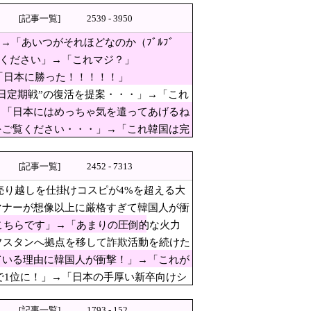
用中国ドローン輸出禁止するわ
[記事一覧]
2539 - 3950
に衝撃を受ける人が続出、日英
→「あいつがそれほどなのか（ﾌﾞﾙﾌﾞ
嘘が完全発覚 → ｗｗｗｗｗｗｗｗｗｗｗ
ぱり羨ましいね」
覧ください」→「これマジ？」
「日本に勝った！！！！！」
な歴史が原動力」
日定期戦”の復活を提案・・・」→「これ
 10年後にやらないか？」「やめてく
→「日本にはめっちゃ気を遣ってあげるね
をご覧ください・・・」→「これ韓国は完
[記事一覧]
2452 - 7313
[8/6]
売り越しを仕掛けコスピが4%を超える大
設でガス供給設備の点検要請に
マナーが想像以上に厳格すぎて韓国人が衝
がこちらです」→「あまりの圧倒的な火力
ーが想像以上に厳格すぎて韓国
フスタンへ拠点を移して詐欺活動を続けた
告！
ている理由に韓国人が衝撃！」→「これが
が広島の平和記念式典に反対する
で1位に！」→「日本の手厚い新卒向けシ
引き、UberEatsが導入した
[記事一覧]
1793 - 152