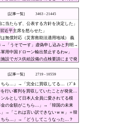
無償対応（災害救助法適用地
元住民が苦情を寄せまくった結
[記事一覧]
3463 - 21445
コチラ → ｗｗｗｗｗｗｗｗｗｗｗｗｗ
別に当たらず、公表する方針を決定した」
が習近平主席を怒らせた」
は無償対応（災害救助法適用地域） 義
泣き→「うそでーす」虚偽申し込みと判明→
る軍用中国ドローン輸出禁止するわw」
男になるまで
模施設でガス供給設備の点検要請にまで発
→「うそでーす」虚偽申し込みと
[記事一覧]
2719 - 10559
ちら…」→「完全に買収してる…（ﾌﾞﾙ
行い審判を買収していたことが
待を行い審判を買収していたことが発覚…
ャンルとして日本人全員に愛されてる模
年金の金額がこちら…」→「韓国の未来
…」→「これは言い訳できないｗｗ」＝韓
こちら…」→「どうしてこうなった…？
暑さに適応を模索」