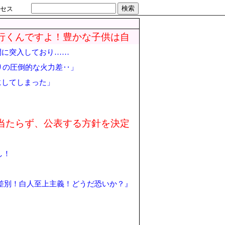
検索
セス
行くんですよ！豊かな子供は自
度で謝罪
開に突入しており……
りの圧倒的な火力差‥」
にしてしまった」
当たらず、公表する方針を決定
し！
は差別！白人至上主義！どうだ恐いか？』