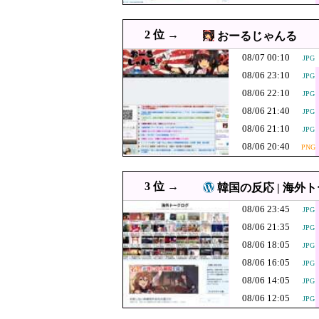
る大幅な下落‥
【速報】子ども
08/06 22:10
JPG
域） 義援金500
熊本の被災地で
08/06 22:09
2 位 →
おーるじゃんる
果……
08/06 22:08
【衝撃】Q：ムスリム
PNG
08/07 00:10
JPG
ｗ
08/06 22:07
広島平和記念式典パ
PNG
08/06 23:10
JPG
08/06 22:00
「盆踊り」は騒音か 苦情
08/06 22:10
JPG
08/06 21:40
08/06 22:00
JPG
韓国人「中国・北京の108
JPG
08/06 21:10
JPG
08/06 22:00
サム・アルトマンとは何者か
08/06 20:40
PNG
08/06 21:55
「Linuxで十分じゃね…？」
【速報】しんぶん
08/06 21:40
JPG
3 位 →
韓国の反応 | 海外
判明→ 共産党が
08/06 21:38
廃止すべき地方空港
JPG
08/06 23:45
JPG
【激震】韓国人
08/06 21:35
JPG
08/06 21:35
JPG
発覚…（ﾌﾞﾙﾌﾞ
08/06 21:31
韓国人「最近の東京
08/06 18:05
JPG
08/06 21:30
08/06 16:05
【韓国・聯合ニュース】 
JPG
08/06 14:05
JPG
08/06 21:29
れいわ新選組、新たな党名
JPG
08/06 12:05
JPG
08/06 21:23
韓国人「猛暑で『屋外作業
PNG