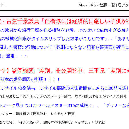
ケ～
About
|
RSS
|
巡回一覧
|
逆アク
憲・古賀千景議員「自衛隊には経済的に厳しい子供が
りませんよ！」→進次郎ブチギレ→古、不貞腐れた態
党の党員から銀行口座を作る権利を剥奪、そのせいで皮肉すぎる展
現代の機械化部隊がタイムスリップした結果がこちらです」→「あま
発砲した警官の行動について「死刑にならない犯罪を警察官が死刑
3号、迷走・・・
ンケ】諮問機関「差別、非公開答申」三重県「差別に
ル熊本の爆発原因が判明！！！！
ミサイル40発供与、ミサイル部隊90人派遣開始…さらに80発見通
売上が減りはじめた？カカオのストーリー部門、前年同期比で売上がマイナス16％
ラミーに見せつけたワールドスターBTSの威厳！』、『グラミー
センター 建設費２兆円見込む、ＵＡＥなど投資
会は皆、一掃されるべき』2002年W杯の主役たちが苦言」と話題に