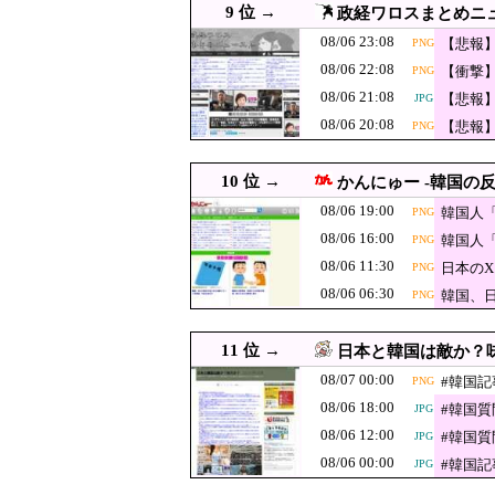
ら排除された」
9 位 →
政経ワロスまとめニ
消費税減税に反
08/06 19:09
08/06 23:08
【悲報
PNG
08/06 19:08
【悲報】町のお弁当屋
PNG
ｗｗｗ
08/06 22:08
【衝撃
PNG
ｗｗｗｗ
08/06 19:07
【朗報】日産e-power、無
JPG
08/06 21:08
【悲報
JPG
08/06 19:00
韓国人「日本は今回
PNG
ｗｗ
08/06 20:08
【悲報
PNG
08/06 19:00
設けた
米穀商社の木徳神糧4-6月期
10 位 →
08/06 19:00
かんにゅー -韓国の反
韓国人「マクドナルドを凌
JPG
08/06 19:00
韓国人
PNG
08/06 19:00
【衝撃】韓国人「日本人が
JPG
08/06 16:00
韓国人
PNG
08/06 18:55
韓国SNS 日本の地震被害
08/06 11:30
日本の
PNG
08/06 18:34
河合ゆうすけ「来年8月に
PNG
08/06 06:30
韓国、
PNG
の声を上げています」
08/06 18:31
韓国人「日本にしか
て責任
08/06 18:22
韓国人「韓国サッカー協会
11 位 →
JPG
日本と韓国は敵か？味
08/07 00:00
08/06 18:20
北朝鮮、弾道ミサイル
#韓国
PNG
08/06 18:00
#韓国
JPG
【速報】農家、
08/06 18:10
JPG
08/06 12:00
#韓国
下、肥料代や燃
JPG
「電車で女性が
08/06 18:09
08/06 00:00
#韓国
JPG
の男の垢を発見
08/06 18:08
【！】辻元清美さん
JPG