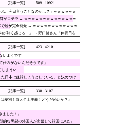
[記事一覧]
509 - 10921
途端に市場が動き出したが……
「それ、今日言うことなのか…？」ｗｗｗｗｗｗ
ネットで物議 → ｗｗｗｗｗｗｗｗｗｗ
答がコチラ → ｗｗｗｗｗｗｗｗｗｗｗｗｗｗ
で嘘が完全発覚 → ｗｗｗｗｗｗｗｗｗｗｗｗ
いようです」
が熱く感じる…」 → 野口健さん「休養日を
[記事一覧]
423 - 4210
ないようです」
て仕方がないんだそうです」
てしまうw
国人問題が全く解決しないと多くの埼玉県民が怒り
また日本は嫌韓しようとしている」と決めつけ
[記事一覧]
330 - 3107
ーは差別！白人至上主義！どうだ恐いか？』
コメ売値は生産原価の半分以
きました！』
が主張、虚言疑惑が出ると「そ
典型的な黒髪の外国人が出世して韓国に来た』
て、悲しく情けない！」ｗｗｗｗｗｗｗｗ