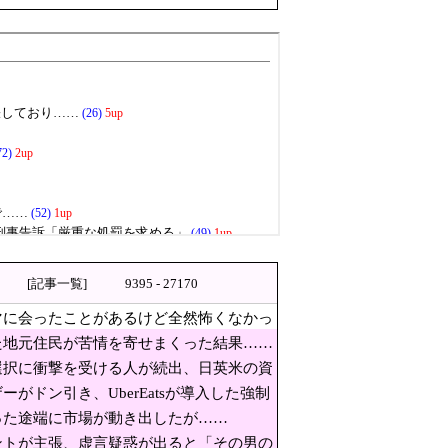
ら…」→「完全に買収してる…
会ったことがあるけど全然怖く
近平主席を怒らせた」
れ、今日言うことなのか…？」ｗｗｗｗｗ
集団訴訟中
[記事一覧]
9395 - 27170
マに会ったことがあるけど全然怖くなかっ
た地元住民が苦情を寄せまくった結果……
選択に衝撃を受ける人が続出、日英米の資
ドン引き、UberEatsが導入した強制
った途端に市場が動き出したが……
越しを仕掛けコスピが4%を超え
ントが主張、虚言疑惑が出ると「その男の