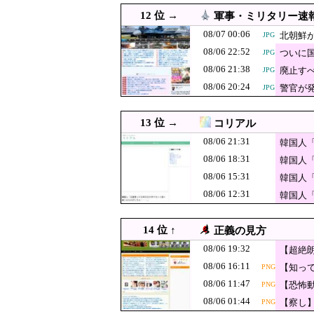
ｗｗｗｗｗｗ
韓国人「日本が
08/06 18:05
JPG
12 位 →
軍事・ミリタリー速
る模様…（ﾌﾞﾙﾌ
08/06 18:00
珍しく南北から同時に叩か
08/07 00:06
北朝鮮が
JPG
08/06 22:52
ついに
08/06 18:00
JPG
【速報】北朝鮮が日本海に
JPG
08/06 21:38
廃止す
JPG
08/06 18:00
#韓国質問サイト 『
JPG
08/06 20:24
警官が
JPG
08/06 18:00
【総務省人事】エース級の
08/06 18:00
韓国人「敵国でのワールド
JPG
13 位 →
コリアル
08/06 18:00
【朗報】韓国の掲示板「日
JPG
08/06 21:31
韓国人
08/06 18:00
08/06 18:31
【動画】ワイ「AIくん！
韓国人
08/06 15:31
韓国人
08/06 17:56
なぜこんなに多くの
JPG
08/06 12:31
韓国人
08/06 17:55
８月6日…北朝鮮から弾道ミ
08/06 17:50
「日本を必ず後悔させる」北
14 位 ↑
正義の見方
08/06 17:40
韓国人「TikTok配信中
PNG
08/06 19:32
【超絶
08/06 17:29
玉川徹、生出演の自民党議
JPG
08/06 16:11
【知っ
PNG
様。当
08/06 11:47
韓国人「1592
08/06 17:25
【恐怖
PNG
GIF
を言っ
火力差‥」
08/06 01:44
【察し
PNG
【速報】中国、
08/06 17:10
JPG