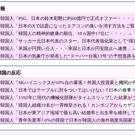
アメリカさぁ、調子乗ってるからお前らが頼ってる軍
速報
節穴か？」と日米に見切りをつけた欧州投資家の選択
韓国人「PSG、日本の鈴木彩艶に約60億円で正式オファー・・・」
して代わりに選んだのは……
「自民党内は消費減税反対が多数！」 → 自民党議員の内部暴露で
ﾙ）」「レギュラーとして出れるとは思わないけど、それでもやっ
韓国人「日本のXで話題になったエアコンの臭いを消す方法をご
ーラーを締め出しｗｗｗ
韓国人「韓国人の精神的健康の順位、18ヵ国中17位に・・・」→
のか】 韓国の姓は250、日本は30万…歴史的背景を米学者分析「学問尊重と平和
韓国人「サッカー元日本代表のスター、日本代表強化策として“韓
はマジで良いと思う」「今すぐやったらガチでボコられるだろうね
韓国人「米国が円買い介入・・・米国と日本が円安阻止へ連携」
品の消費減税「天下の愚策だ」と批判
れ、勝っても負けても後味が悪い」
ｗ」「ウォンも救ってくれ・・・」
韓国人「日本の気象庁が発表した“スーパー台風13号”の予想進路
会社車でバス専用車線を走行し罰金」→「たいしたことない」
全に直撃なんだけど」「信じませんｗｗｗ」
聴いたJ-POP、この5曲」
韓国の反応
衝突「居眠りをしてしまった」同乗していた県議を含め男女3人重傷 - 長野県駒ケ根市 
韓国人「SKハイニックスが10%台の暴落！外国人投資家と機関が
熊本爆発】経産省が原因をほぼ特定、全国の大規模施
幅な下落‥」
韓国人「日本ではテーブルに肘をついてはいけない？日本の食事
に・・・【PICKUP】
人民と連帯して戦おー！悪政高市を打倒するぞー！」
撃！」→「これが日本の食事マナーか？‥」
韓国人「1592年に現代の機械化部隊がタイムスリップした結果
はテーブルに肘をついてはいけない？日本の食事マナ
差‥」
韓国人「韓国人組織19名が一斉検挙される！カンボジアからカザ
「これが日本の食事マナーか？‥」
された犯罪グループの末路がこちらです」
だったか調査」するわけ…実は銃を構えただけで警察本部長まで報
韓国人「日本が東アジア地域で最も高い結婚率と出生率を維持し
日本の若者たちの生活スタイル‥」
への侵略戦争に突入するための戦争式典だ」 パヨク
韓国人「青年失業率7.0%の韓国で日本が韓国人の海外就業先国家
ステムが魅力に‥」
んやから強制置き配は止めておくべき」とユーザーがドン