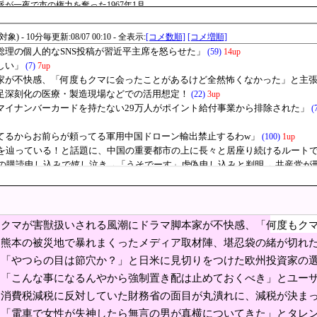
が一夜で市の権力を奪った1967年1月
根本的におかしい」
関して「同情を得ようと核被害者の立場を政治利用」[8/6]
ッカー協会が行った国際試合の性的接待の全容がこち
韓国の反応
バックドア 外部から完全制御できる機能が仕込まれていた
される風潮にドラマ脚本家が不快感、「何度もクマに
張しており……
自民党前幹事長「高市総理の個人的なSNS投稿が習
8月6日の原爆の日にトンデモ持論を展開し物議… → ネット「そ
家さん」が約2881億円の債務超過 分配金の支払い停止めぐり出資者約2500人が
を車に監禁した50代男を逮捕」→「本当に情けない」
首を縦に振った金額」
クマが害獣扱いされる風潮にドラマ脚本家が不快感、「何度もク
今後も値下がり傾向 [8/6]
た」と主張しており……
熊本の被災地で暴れまくったメディア取材陣、堪忍袋の緒が切れ
ノイド登場、人手不足深刻化の医療・製造現場などでの活用想定！
「やつらの目は節穴か？」と日米に見切りをつけた欧州投資家の
産を処分して代わりに選んだのは……
「こんな事になるんやから強制置き配は止めておくべき」とユーザーが
財務官僚・一松旬氏が”異例転出”へ 官邸幹部「協力的でなかったから」
置き配が起こしたのは……
消費税減税に反対していた財務省の面目が丸潰れに、減税が決ま
ニックスが10%台の暴落！外国人投資家と機関が売り
「電車で女性が失神したら無言の男が真横についてきた」とタレ