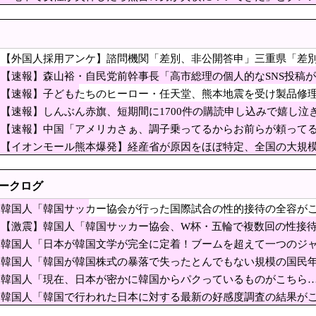
」
たちのヒーロー・任天堂、熊本地震を受け製品修理は
垢を発見した」と追加主張するも……
0万円寄付
暴れまくったメディア取材陣、堪忍袋の緒が切れた地
移民って移住先をアッラーの土地って思ってるの？ → 衝撃の回答が
【外国人採用アンケ】諮問機関「差別、非公開答申」三重県「差
ヨク「中国人民と連帯して戦おー！悪政高市を打倒するぞー！」
【速報】森山裕・自民党前幹事長「高市総理の個人的なSNS投稿
数件会場半減 無音の中イヤホンから流れる曲に合わせ踊るサイレント盆ダンスも
【速報】子どもたちのヒーロー・任天堂、熊本地震を受け製品修理
援金5000万円寄付
【速報】しんぶん赤旗、短期間に1700件の購読申し込みで嬉し
階建てビルに軽飛行機が衝突…当局は“状況を知らない”と沈黙」
共産党が刑事告訴「厳重な処罰を求める」
【速報】中国「アメリカさぁ、調子乗ってるからお前らが頼って
——Googleミートで解雇された「5日間」を生き延び、8520億ドル企業を率いる
【イオンモール熊本爆発】経産省が原因をほぼ特定、全国の大規
世界が気付き始める Linuxの市場シェアが初めて10%超える Windows窮地 [8/6]
展する事態に・・・【PICKUP】
赤旗、短期間に1700件の購読申し込みで嬉し泣き
トークログ
刑事告訴「厳重な処罰を求める」
は？！
韓国人「韓国サッカー協会が行った国際試合の性的接待の全容がこ
「韓国サッカー協会、W杯・五輪で複数回の性接待を
ﾌﾞﾙ」＝韓国の反応
【激震】韓国人「韓国サッカー協会、W杯・五輪で複数回の性接
ﾙ」＝韓国の反応
の建築物のレベルをご覧ください・・・」
（ﾌﾞﾙﾌﾞﾙ」＝韓国の反応
韓国人「日本が韓国文学が完全に定着！ブームを超えて一つのジ
様…（ﾌﾞﾙﾌﾞﾙ」＝韓国の反応
金与正氏 日本の巡航ミサイル試射に反発＝「軍事的対応」取る
韓国人「韓国が韓国株式の暴落で失ったとんでもない規模の国民
が…（ﾌﾞﾙﾌﾞﾙ」＝韓国の反応
韓国人「現在、日本が密かに韓国からパクっているものがこちら
は「いのちの党」 略称は「いのち」
国の反応
韓国人「韓国で行われた日本に対する最新の好感度調査の結果が
の中止』『デリバリー配達員の保護』『工事現場の運営制限』…社会全体が極限の
（ﾌﾞﾙﾌﾞﾙ」＝韓国の反応