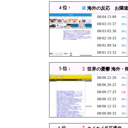
【速報】中国「
08/06 21:10
JPG
4 位 ↑
海外の反応 お隣
w」
「やつらの目は
08/06 21:09
08/04 15:09
JPG
米の資産を処分
08/06 21:08
【悲報】マスコミさん
JPG
08/03 15:37
JPG
ｗｗｗ
08/06 21:04
ヨーロッパが中国製メガソ
JPG
08/03 05:36
JPG
08/06 21:00
【なぜ韓国にはキム姓が多い
JPG
08/02 19:35
JPG
08/02 09:34
08/06 21:00
【参政党】神谷代表、食料
JPG
08/01 23:33
JPG
08/06 21:00
韓国人「リュ・スンボム、
JPG
08/06 21:00
【朗報】韓国人「100回以上
JPG
5 位 ↓
世界の憂鬱 海外・
08/06 20:55
日本共産党の街宣車が電柱に
JPG
08/06 22:20
JPG
【イオンモール
08/06 20:40
PNG
08/06 20:25
JPG
まで発展する事態
08/06 20:29
パヨク「アジア人民、中国
JPG
08/06 17:25
GIF
韓国人「日本で
08/06 20:25
JPG
08/06 15:35
JPG
人が衝撃！」→
08/06 20:24
警官が発砲→「適正
08/06 12:35
JPG
JPG
08/06 09:35
【速報】「中国
JPG
08/06 20:10
JPG
理由が判明
「こんな事になる
08/06 20:09