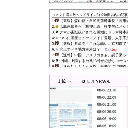
08/07 00:00
上海一月風暴とは——造反派
JPG
08/06 23:57
広島県知事ら「核抑止論、
PNG
08/06 23:55
中国外務省、広島原爆投下に
韓国人「韓国サ
08/06 23:45
JPG
（ﾌﾞﾙﾌﾞﾙ」＝
08/06 23:29
中国製ルーター20機種に
JPG
クマが害獣扱い
08/06 23:10
なかった」と主
【速報】森山裕・
08/06 23:10
JPG
08/06 23:08
【悲報】玉川徹さん、
PNG
ｗｗｗｗｗｗｗｗ
08/06 23:00
不動産ファンド「みんなで大
08/06 23:00
韓国人「別れを告げた女性
JPG
1 位 →
U-1 NEWS.
08/06 23:00
【衝撃】韓国人「宮崎駿が
JPG
08/06 23:10
08/06 22:55
コメ価格先行き指数 過去最低 
08/06 22:09
08/06 21:09
08/06 22:52
ついに国産ヒューマ
JPG
08/06 20:09
08/06 22:29
【財務省人事】エース級の
JPG
08/06 19:09
韓国人「SKハイ
08/06 22:20
JPG
08/06 18:09