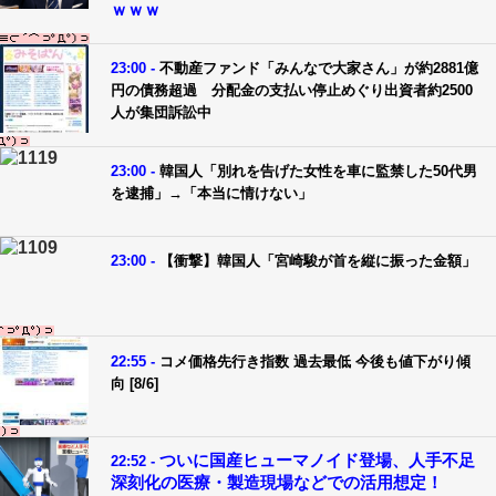
ｗｗｗ
23:00 -
不動産ファンド「みんなで大家さん」が約2881億
円の債務超過 分配金の支払い停止めぐり出資者約2500
人が集団訴訟中
23:00 -
韓国人「別れを告げた女性を車に監禁した50代男
を逮捕」→「本当に情けない」
23:00 -
【衝撃】韓国人「宮崎駿が首を縦に振った金額」
22:55 -
コメ価格先行き指数 過去最低 今後も値下がり傾
向 [8/6]
ついに国産ヒューマノイド登場、人手不足
22:52 -
深刻化の医療・製造現場などでの活用想定！