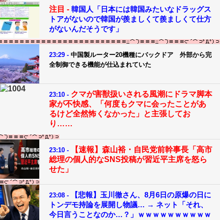
注目 -
韓国人「日本には韓国みたいなドラッグス
トアがないので韓国が羨ましくて羨ましくて仕方
がないんだそうです」
23:29 -
中国製ルーター20機種にバックドア 外部から完
全制御できる機能が仕込まれていた
クマが害獣扱いされる風潮にドラマ脚本
23:10 -
家が不快感、「何度もクマに会ったことがあ
るけど全然怖くなかった」と主張してお
り……
【速報】森山裕・自民党前幹事長「高市
23:10 -
総理の個人的なSNS投稿が習近平主席を怒ら
せた」
【悲報】玉川徹さん、8月6日の原爆の日に
23:08 -
トンデモ持論を展開し物議… → ネット「それ、
今日言うことなのか…？」ｗｗｗｗｗｗｗｗｗｗ