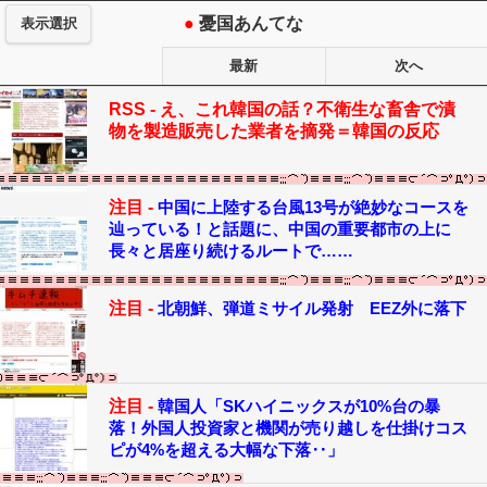
●
憂国あんてな
表示選択
最新
次へ
RSS -
え、これ韓国の話？不衛生な畜舎で漬
物を製造販売した業者を摘発＝韓国の反応
注目 -
中国に上陸する台風13号が絶妙なコースを
辿っている！と話題に、中国の重要都市の上に
長々と居座り続けるルートで……
注目 -
北朝鮮、弾道ミサイル発射 EEZ外に落下
注目 -
韓国人「SKハイニックスが10%台の暴
落！外国人投資家と機関が売り越しを仕掛けコス
ピが4%を超える大幅な下落‥」