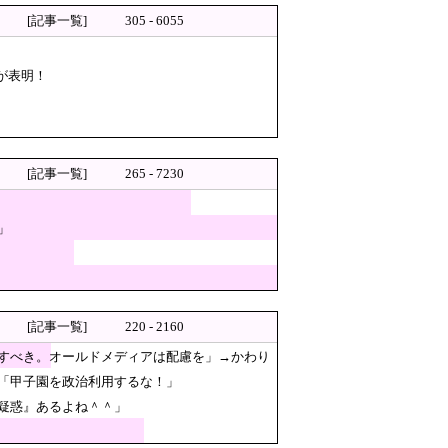
[記事一覧]
305 - 6055
・・・
が表明！
快適そうでめちゃくちゃ羨まし
[記事一覧]
265 - 7230
プロテスト
」
目的とした中国人らを排除す
話題に、日本と韓国の両方に失
[記事一覧]
220 - 2160
！」 → 記「年代は？特定につながらない
すべき。オールドメディアは配慮を」→かわり
「甲子園を政治利用するな！」
疑惑』あるよね＾＾」