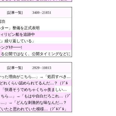
[記事一覧]
3409 - 21851
成功
！」中国ダム「緊急放流に合わせて開門（土砂崩れ
ルター」整備を正式表明
るようなことするの」とドン引
フィリピン船を追跡中
文』繰り返している」
ングｷﾀ━━!
った」[8/7]
よる公開ではなく、公開タイミングなどに
国政府「1年間隠蔽」日本「隠蔽された事実報道！
[記事一覧]
2929 - 10815
リピン船を追跡中
かった理由がこちら…」→「処罰すべき…
どれくらい認められてるんだ…？（ﾌﾞﾙ
→「快適そうでめちゃくちゃ羨ましい…
ちら…」→「もはや自白だろこれ…（ﾌﾞ
ら…」→「どんな刺激的な味なんだ…？
」台風13号と15号「中国本土でぶつかり合う（前
ていたと思われていた模様…（ﾌﾞﾙﾌﾞﾙ」
して認めなかった結果……