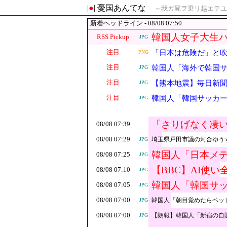
|
●
| 憂国あんてな
～我ガ屍ヲ乗リ越エテユ
新着ヘッドライン - 08/08 07:50
韓国人女子大生ハ
RSS Pickup
JPG
注目
「日本は危険だ」と
PNG
注目
韓国人「海外で韓国サ
JPG
注目
【熊本地震】毎日新聞
JPG
でしょ？教えてよ？
注目
韓国人「韓国サッカー
JPG
反応
「さりげなく凄
08/08 07:39
にすぎない財務
08/08 07:29
埼玉県戸田市議の河合ゆうす
JPG
韓国人「日本メデ
08/08 07:25
JPG
も一斉に指摘‥
【BBC】AI使
08/08 07:10
JPG
韓国人「韓国サ
08/08 07:05
JPG
べき…（ﾌﾞﾙﾌﾞ
08/08 07:00
韓国人「朝目覚めたらベッ
JPG
08/08 07:00
【朗報】韓国人「新宿の自
JPG