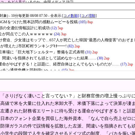
コ」をどう見ているのか―中国メディア [8/7]
地に「京畿道安山市ごみ袋」投棄論争...韓国「恥ずかしい」
に仕入れた米卸大手、米価下落によって決算が凄まじ
の自動運転トラクター…クボタが来春に発売！
女性天皇」
に対する性接待疑惑、ついに日本や英国メディアにも取り上げられ国
テン翼の高橋陽一は実は〇〇を知らなかった」
墜落 [26/08/07] [動物園φ★]
府、日本円をアルゼンチン通貨危機と同列扱いへ・・・
えて韓国陸軍701特攻連隊が『最高のスナイパー』に！」→「誇らしい！」
約した通路側の席に、見知らぬ母子が。車掌の呼びかけにも「目を閉じて無視」して
「さりげなく凄いこと言ってない？」と財務官僚の増上慢っぷり
うのでしょうか？ 8/7
省エリートに待ち受ける運命がやばすぎる！と話題に
ない財務省が……
高値で米を大量に仕入れた米卸大手、米価下落によって決算が凄
2分期売上3兆4850億ウォンで4%増…営業利益121%急増で好調を維持」
左遷された財務省エリートに待ち受ける運命がやばすぎる！と話
が……
日本のフォント企業を買収した海外資本、「なんで自ら売上ゼロ
規模の武器売却「確信している」 …米共和党重鎮、マコール議員が
ような方針転換を……
防弾ガラスの件で誤情報を拡散した左派、間違いを指摘されても
、東京駅近くの都八重洲駐車場に「巨大地下シェルタ
小学生の段階で人生を確定させるドイツ式の制度、「バカを振い