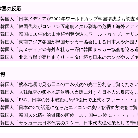
ンモスやナチス軍艦など露出、熱波でドナウ川が歴史的渇水！
韓国の反応
産党の街宣車、ほんと碌でもないな
韓国人「日本メディアが2002年ワールドカップ韓国準決勝も調
TSMCとHBM開発で協力強化」→「サムスンに負ける」
に指摘‥」
韓国人「韓国代表がロンドン五輪銅メダル剥奪の危機！海外メディ
『れいわ信者』『れいわ知能』は差別的。放送禁止用語にすべき。オールドメディ
になり得る』と報道！」
韓国人「韓国に10年間の出場権剥奪や過去ワールドカップ、オリン
式制裁を海外メディアが報道！」
あげる」女児を公園内に誘い込みわいせつか アダルトビデオも見せ「どのような
韓国人「東南アジア各国が韓国サッカー協会による日本人や外国
深刻なスキャンダル‥」
難】ロシア外務省報道官「広島市長は『偽りの呪文』
韓国人「英メディアや海外各社も一斉に韓国サッカー協会を巡る
失墜の危機‥」
韓国人「北米市場で売れまくりトヨタに続き日本のホンダやスズキ
・・・なぜ日本人は妙ちくりんな女に騙されてしまったのか
録！」→「あまりにも見事なV字回復‥」
インドネシア人選手が始球式→日本保守党・百田尚樹代表「甲子園を政治利用する
速報
人生を確定させるドイツ式の制度、「バカを振い落せ
韓国人「熊本地震で見る日本の土木技術の完全勝利をご覧くださ
ちはだかる壁、イスラエルはトランプ和平案に「同意せず」！
見ると日本人は何か適当に作る感じがしない・・・」「あれがま
韓国人「大韓航空の熊本地震飲料水支援に対する日本人の反応を
スピ7400ポイント以下は押し目買いの好機と話題に
韓国人「PSG、日本の鈴木彩艶に約60億円で正式オファー・・・」
線のほうが楽」と譲りません。東京から大阪まで家族4人だと往復「10万円」近く
ﾙ）」「レギュラーとして出れるとは思わないけど、それでもやっ
韓国人「日本のXで話題になったエアコンの臭いを消す方法をご
？ [8/7]
震で見る日本の土木技術の完全勝利をご覧ください」
韓国人「韓国人の精神的健康の順位、18ヵ国中17位に・・・」→
本人は何か適当に作る感じがしない・・・」「あれが
韓国人「サッカー元日本代表のスター、日本代表強化策として“韓
日本が市場を独占している産業がこちら・・・」
はマジで良いと思う」「今すぐやったらガチでボコられるだろうね
】日本人が減り｢外国人が増えた｣市区町村ランキング
れ、勝っても負けても後味が悪い」