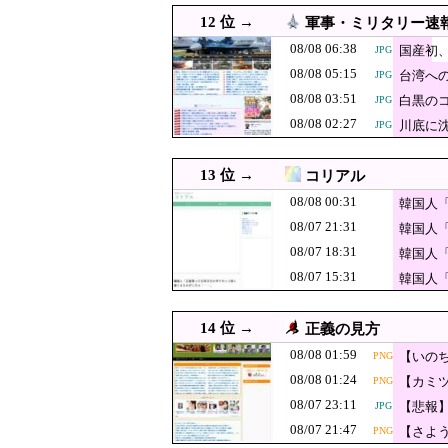
08/07 21:55
中国メディア 中国製の「プ
JPG
12 位 →
軍事・ミリタリー速
08/07 21:47
【さようなら】れいわ大石
PNG
08/08 06:38
国産初
JPG
08/08 05:15
【速報】京大病
台湾へ
08/07 21:40
JPG
JPG
08/08 03:51
白黒のコ
JPG
韓国人「この夏
08/07 21:35
JPG
08/08 02:27
川底に
JPG
い…（ﾌﾞﾙﾌﾞﾙ
08/07 21:31
韓国人「我が国に価
08/07 21:30
【聯合ニュース】 韓国サッ
13 位 →
コリアル
08/07 21:29
「小泉やめろ」核巡る防衛
JPG
08/08 00:31
韓国人
08/07 21:24
08/07 21:31
韓国人「選管が具体的なエ
PNG
韓国人
08/07 18:31
韓国人
08/07 21:19
米国、韓国防衛に核
JPG
08/07 15:31
韓国人
【速報】トラン
08/07 21:10
JPG
る」
「ピクサー最大
08/07 21:09
14 位 →
正義の見方
礼すぎるわ……
08/07 21:08
【熊本地震】毎日新聞
JPG
08/08 01:59
【いの
PNG
でしょ？教えてよ？
08/07 21:07
にピッ
【動画】広島記念公
PNG
08/08 01:24
【カミ
PNG
08/07 23:11
08/07 21:00
【悲報
韓国裁判所、「慰安婦を侮
JPG
JPG
08/07 21:47
【さよ
PNG
08/07 21:00
ジャングリア沖縄「ロイヤル
JPG