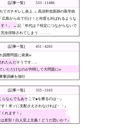
[記事一覧]
533 - 11486
ガチギレし炎上 → 高須幹也医師の医学
てガチギレし炎上 → 高須幹也医師の医学的
「広島から出て行け！と何度も叫ばれるような
す！」 → 記「年代は？特定につながらないで
に完全排除されてしまう ………
[記事一覧]
451 - 4265
れ国際問題に発展w
売れたんだそうです…」
『時効の壁を越えてIOCの調査
ていただけなのが判明して大問題にw
上げ勧告 2年で6%超え
軍事訓練を強行
ッキー」と思って中を確認して
広島から出て行け！と何度も叫ばれるよう
[記事一覧]
355 - 3163
くらなんでもあそこで●を擦るのは‥』
です！米ソに支配さえされなければ・・』
てくれます！』
ーは差別！白人至上主義！どうだ恐いか？』