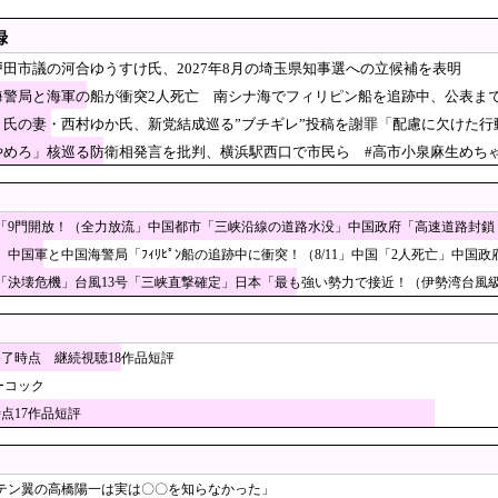
おことば”
録
？仏教系婚活イベントの競争率が過去最高に」→「女性257倍、男性166倍…」
田市議の河合ゆうすけ氏、2027年8月の埼玉県知事選への立候補を表明
火大会、空の様子がおかしい」
海警局と海軍の船が衝突2人死亡 南シナ海でフィリピン船を追跡中、公表まで
のフォトレジスト供給を停止できない理由 [8/7]
き氏の妻・西村ゆか氏、新党結成巡る”ブチギレ”投稿を謝罪「配慮に欠けた行
スト「原爆を二度と使わせてはならない」→リプ「も
やめろ」核巡る防衛相発言を批判、横浜駅西口で市民ら #高市小泉麻生めちゃ
工場にて経営者が従業員に半年以上給料未払いした挙句高飛び。工場は空っぽに
待に日本人審判も接待受けたみたいだよ」
「9門開放！（全力放流」中国都市「三峡沿線の道路水没」中国政府「高速道路封鎖
0年間の出場権剥奪や過去ワールドカップ、オリンピ
年」中国軍と中国海警局「ﾌｨﾘﾋﾟﾝ船の追跡中に衝突！（8/11」中国「2人死亡」中
を海外メディアが報道！」
「決壊危機」台風13号「三峡直撃確定」日本「最も強い勢力で接近！（伊勢湾台風級
を…」性器に火をつけ脅迫、少女達はモップで…657人が死亡した韓
田総裁「今後は女性の正社員化と外国人の人材活用が
」と吹聴したのを真に受けた中国人旅行客、だが代替
終了時点 継続視聴18作品短評
ーコック
平和記念公園で「座り込んで闘う！」と意気込むも… → 警察に完
時点17作品短評
営陣、倉庫の商品を持ち出し「ドローン攻撃で焼失した」として処
下シェルター」整備を正式表明…小池百合子知事「多くの方が滞在、施設整備の効
」カカオトークギフトで人気1位に返り咲きと報じられ論争に
テン翼の高橋陽一は実は〇〇を知らなかった」