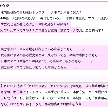
レハブ住宅」に世界から注文が殺到 その理由は？[8/7]
報☆彡
あきこさん、離党報告&活動休止を宣言
、遠隔監視型の自動運転トラクター…クボタが来春に発売！
院、手術ミスで女性患者を「植物状態」にしてしまう
の140億ドル規模の武器売却「確信している」 …米共和党重鎮、マコール議員
マになぜ色が見えるのか 200年の謎をAIが解明！
、韓国人が東京へ行くしかない理由がこちら…」→「
沈んでいたマンモスやナチス軍艦など露出、熱波でドナウ川が歴史的渇水！
」＝韓国の反応
値のある歴史遺産や伝統が残ってない本当の理由がこちら・・・」
カー協会 2011～12年に国際審判員らを性接待
相発言を批判、横浜駅西口で市民ら #高市小泉麻生めちゃくちゃじゃんニュースde
「実は意外に日本が市場を独占している産業がこちら・・・」
クセルで投票者数の操作方法を指示…『数字合わせ』の組織的証拠を確保」
「我が国に価値のある歴史遺産や伝統が残ってない本当の理由がこちら・・・
「日本のアニメ業界で100年続いている暗黙の伝統がこちら・・・」
持ち出すか…中ロに備え「短距離戦術核」を検討！
「実は昔の日本では当たり前だった常識がこちら・・・」
プ大統領、出産旅行を禁じる大統領令「米国籍取得を
の失敗だ」と日本を舞台にした某アメリカ産アニメが
の記者「死傷者の情報を教えて！」 → 企業「個人情報は控えます
ち】れいわ支持者「『れいわ信者』『れいわ知能』は差別的。放送禁止用語に
教えてよ？」
タリの名称が爆誕してしまうw
園を追い出された左翼さん、流石にキモすぎて炎上
ツキ悲報】甲子園でインドネシア人選手が始球式→日本保守党・百田尚樹代表
】テレ朝「れいわ、新党移行に伴い旧グッズ半額セール開催。でも『秘書給与
辱」したユーチューバーによる「正義連の名誉毀損」認める
うなら】れいわ大石あきこさん、離党報告&活動休止を宣言
チケット」の販売開始、大人29,700円にｗｗｗｗｗｗｗｗｗ