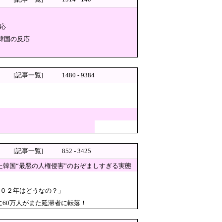
ーンやね」と手際の良さに感心
応
らなんでもあそこで●を擦るのは‥』
韓国の反応
を徹底できなかった可能性」
[記事一覧]
1480 - 9384
[記事一覧]
852 - 3425
れくらい認められてるんだ…？
た韓国“最悪の人権侵害”のおぞましすぎる実態
００２年はどうなの？」
公開ではなく、公開タイミング
のに60万人がまた延滞者に転落！
今度は宏池会に矛先を向けた