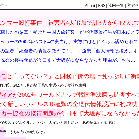
ケ～
About
|
RSS
|
巡回一覧
|
逆アク
ンマー殴打事件、被害者4人追加で計8人から12人
吹聴したのを真に受けた中国人旅行客、だが代替旅行先が日本ほど
ッカーの2002年ベスト4の実力は、実際にはどれくらい認められてる
の記者「死傷者の情報を教えて！」 → 企業「個人情報は控えます
教えてよ？」
協会の接待問題が今日まで大騒ぎにならなかった理由がこちら…」→
いこと言ってない？」と財務官僚の増上慢っぷりに衝
省が……
け氏、2027年8月の埼玉県知事選への立候補を表明
ィアが2002年ワールドカップ韓国準決勝も調査す
」
い全く新しいウイルス16種類の全遺伝情報設計に初成功
ッカー協会の接待問題が今日まで大騒ぎにならなかっ
ﾙ」＝韓国の反応
ドが360度グルグル…」ハン・ガインを苦しめた『あの病気』が話題に
販機、うちの飲み物だらけ」