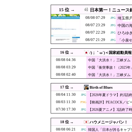
08/07 21:00
【速報】悠仁さま 初の“
15 位 →
日本第一！ニュース
08/07 21:00
韓国人「結婚相手探しに寺へ
JPG
08/08 07:29
埼玉県戸
JPG
08/07 21:00
【朗報】韓国人「日本の花
JPG
08/07 23:29
中国の
JPG
08/07 20:55
08/07 22:29
中国メディア 日本が中国へ
ひろゆ
JPG
08/07 21:29
【P】エッセイ
「小泉
JPG
08/07 20:40
PNG
即ブロック
08/07 20:29
経済崩壊の中国・広東省の
JPG
16 位 →
/)；｀ω´)＜国家総動員報
08/07 20:27
韓国人「韓国サッカー性接
JPG
08/08 04:36
中国「大洪水！」三峡ダム
発生」→
韓国人「韓国に1
08/08 03:29
08/07 20:25
中国「衝突事故！（2025
JPG
（2026年」→
FIFA公式制裁
08/08 02:40
中国「大洪水！」三峡ダム
08/07 20:20
「14歳の少年に挿入
代未聞」→
態
【速報】日銀植
08/07 20:10
JPG
17 位 →
Birth of Blues
「日本は危険だ
08/07 20:09
08/04 11:30
【2026年夏ドラマ】約3話
JPG
った結果……
08/03 11:30
【映画評】PEACOCK／ピ
08/07 20:08
PNG
【悲報】極左活動家、
PNG
07/30 17:30
【2026夏アニメ】3話終了
JPG
08/07 20:05
ワイルドベリーズ経
JPG
08/07 20:00
【東京】東京駅近くに「地
18 位 →
ハウメニージャパン！
08/07 20:00
08/08 06:21
韓国人「スタバ、何事！？
JPG
韓国人「日本が誇るキャプ
JPG