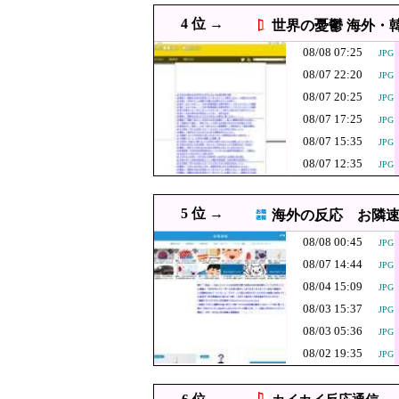
08/08 02:27
川底に沈んでいたマ
JPG
4 位 →
世界の憂鬱 海外・
08/08 02:07
【ニュース】日本共
PNG
08/08 07:25
JPG
08/08 02:00
韓国人「SKハイニックス、
JPG
08/07 22:20
JPG
08/08 01:59
【いのち】れいわ支持者「
PNG
08/07 20:25
JPG
しまうw
08/08 01:55
千葉市 「インコを見せて
08/07 17:25
JPG
[8/7]
【平和宣言を非
08/07 15:35
08/08 01:40
JPG
JPG
08/07 12:35
JPG
08/08 01:31
安倍難去ってサナエ禍蔓延
PNG
08/08 01:24
【カミツキ悲報】甲子園で
PNG
5 位 →
海外の反応 お隣
小学生の段階で
08/08 01:09
08/08 00:45
た結果……
JPG
08/08 01:03
アメリカの終戦に立
JPG
08/07 14:44
JPG
08/08 01:00
韓国人「今こそ買う時！」コ
JPG
08/04 15:09
JPG
08/08 00:55
お盆の帰省は、妻が「新幹
08/03 15:37
JPG
用はどれくらい違うのでしょうか
韓国人「熊本地
08/08 00:45
08/03 05:36
JPG
JPG
うのを見ると日
08/02 19:35
JPG
08/08 00:31
韓国人「実は意外に
【急いで引っ越せ
08/08 00:10
JPG