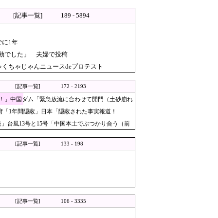
[記事一覧]
189 - 5894
に1年
動でした」 夫婦で投稿
ちろん中国の核も非難する？」→
くちゃじゃんニュースdeプロテスト
[記事一覧]
172 - 2193
！」中国ダム「緊急放流に合わせて開門（土砂崩れ
ック予選の記録削除を要求する
国政府「1年間隠蔽」日本「隠蔽された事実報道！
」台風13号と15号「中国本土でぶつかり合う（前
国“最悪の人権侵害”のおぞましすぎる実
鍵」
[記事一覧]
133 - 198
旅行先が日本ほど安全ではなか
全排除されてしまう ………
理…ロシア当局が捜査！
果高い」
[記事一覧]
106 - 3335