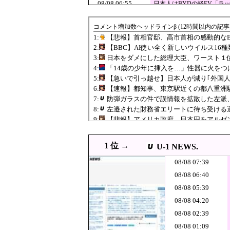
08/08 06:55
日本人はBYDの軽EV「ラッ
08/08 06:45
韓国・反応 日本の有名観光
JPG
高値で米を大量
08/08 06:40
08/08 06:38
国産初、遠隔監視型
JPG
08/08 06:30
【朝鮮日報】幻となった「
JPG
08/08 06:30
韓国のサッカー審判
PNG
08/08 06:21
韓国人「日本が誇るキャプ
JPG
08/08 06:20
【国際】韓国サッカーのイメージが
GIF
08/08 06:07
【悲報】アメリカ政
PNG
08/08 06:00
韓国人「世界37チームを抑
JPG
1 位 →
U-1 NEWS.
08/08 05:55
新幹線の指定席…早めに予
08/08 07:39
ったもん勝ち”になってしま
左遷された財務
08/08 05:39
08/08 06:40
だが……
08/08 05:39
08/08 05:32
韓国人「ロッテショッピング
PNG
08/08 04:20
08/08 05:15
台湾への140億ドル
JPG
08/08 02:39
【速報】都知事
08/08 05:10
JPG
08/08 01:09