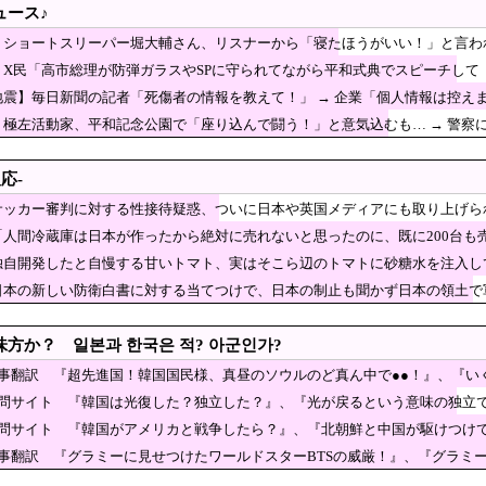
の無さに呆れる人が続出
ュース♪
ーパー堀大輔さん、リスナーから「寝たほうがいい！」と言われて
ｗｗｗｗｗｗｗｗｗ
】ショートスリーパー堀大輔さん、リスナーから「寝たほうがいい！」と言われ
活、改善急務＝調理できず「パン飽き飽き」―断水なお３万戸超
イスに激昂 ｗｗｗｗｗｗｗｗｗ
】X民「高市総理が防弾ガラスやSPに守られてながら平和式典でスピーチして
を買う時が来たのか？」株式の超ベテラン投資家たちが純買い越し1位に
← 突っ込み殺到 ………
地震】毎日新聞の記者「死傷者の情報を教えて！」 → 企業「個人情報は控えま
前の声の人、若い頃がこれかよ」
教えてよ？教えてよ？」
】極左活動家、平和記念公園で「座り込んで闘う！」と意気込むも… → 警察
レ事情に驚き「調べてみたんだけど…エグくない？」8/7
応-
」中国国防省が防衛白書に反発…日本の新型軍国主義と批判！
サッカー審判に対する性接待疑惑、ついに日本や英国メディアにも取り上げら
氏、新党結成巡る”ブチギレ”投稿を謝罪「配慮に欠けた行動でした」 夫婦で投稿
「人間冷蔵庫は日本が作ったから絶対に売れないと思ったのに、既に200台も
がロンドン五輪銅メダル剥奪の危機！海外メディアが
独自開発したと自慢する甘いトマト、実はそこら辺のトマトに砂糖水を注入し
』と報道！」
2年連続で国家公務員月給3%増の「1万5056円」引き
日本の新しい防衛白書に対する当てつけで、日本の制止も聞かず日本の領土で
東京駅で鍵が空いているコインロッカーが散見、「ラ
理が防弾ガラスやSPに守られてながら平和式典でスピーチして「
方か？ 일본과 한국은 적? 아군인가?
殺到 ………
 トルコ３カ国 相互防衛協定締結
記事翻訳 『超先進国！韓国国民様、真昼のソウルのど真ん中で●●！』、『い
質問サイト 『韓国は光復した？独立した？』、『光が戻るという意味の独立
電車と衝突 乗っていた男女3人は車を放置しダッシュで逃走中
質問サイト 『韓国がアメリカと戦争したら？』、『北朝鮮と中国が駆けつけ
価操作記者に『破滅する前に自首しろ』と警告！」→「お前が自首しろ」
記事翻訳 『グラミーに見せつけたワールドスターBTSの威厳！』、『グラミ
行ってる模様