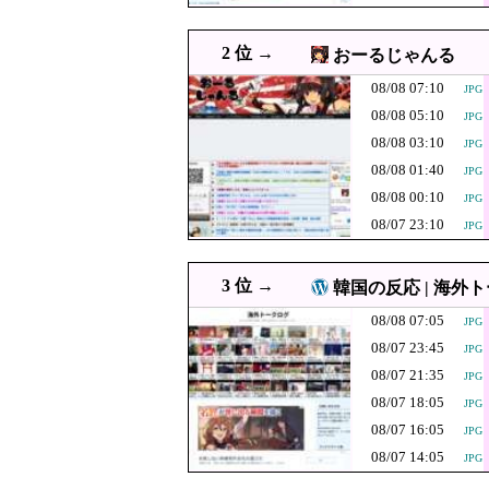
08/08 05:00
高市総理「物価上昇を上回る
08/08 05:00
韓国人「スペースX上場が
JPG
2 位 →
おーるじゃんる
08/08 04:55
台湾メディア「態度の悪い日
08/08 07:10
JPG
08/08 04:36
中国「大洪水！」三峡ダム
08/08 05:10
JPG
発生」→
日本のフォント
08/08 04:20
08/08 03:10
JPG
きするような方
08/08 01:40
08/08 04:00
JPG
韓国人「株価43万ウォン→
JPG
08/08 00:10
JPG
08/08 03:55
北海道釧路市 スニーカー1
08/07 23:10
JPG
08/08 03:51
白黒のコマになぜ色が見
JPG
08/08 03:29
中国「衝突事故！（2025
3 位 →
韓国の反応 | 海外
（2026年」→
【速報】中国の海
08/08 03:10
JPG
08/08 07:05
JPG
08/08 03:00
【産経新聞】 中共の海警
08/07 23:45
JPG
08/08 03:00
韓国人「ワールドカップ初
JPG
08/07 21:35
JPG
08/08 02:55
08/07 18:05
朝鮮日報 MLB：ジャイアン
JPG
08/07 16:05
JPG
08/08 02:40
中国「大洪水！」三峡ダム
08/07 14:05
代未聞」→
JPG
防弾ガラスの件
08/08 02:39