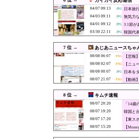
6 位 →
カイカイ反応通信
反斎藤知事派が
08/08 00:09
04/07 09:13
日本旅
JPG
する人が続出中
08/08 00:07
日本をダメにした総
JPG
04/03 09:11
無気力な
JPG
08/08 00:00
#韓国記事翻訳 『超
JPG
04/01 09:12
3.1
JPG
03/30 22:11
08/08 00:00
【イオンモール熊本爆発】
韓国代
JPG
08/08 00:00
【朝鮮日報】幻となった「
JPG
7 位 →
あじあニュースちゃ
08/08 00:00
韓国人「メキシコを倒して
JPG
08/08 06:07
【悲報
PNG
08/08 00:00
毛沢東、党内の「自己批判
JPG
08/08 02:07
【ニュ
PNG
08/07 23:59
【悲報】首相官邸、高市首
JPG
08/08 00:07
日本を
JPG
08/07 23:55
朝鮮日報 幻となった「女性天皇
JPG
08/07 21:07
【動画
PNG
08/07 23:47
徴集兵の20％は女性
JPG
8 位 →
キムチ速報
韓国人「海外で韓
08/07 23:45
JPG
08/07 20:20
（ﾌﾞﾙﾌﾞﾙ」＝
「14
08/07 23:29
中国の海警局と海軍の船が
JPG
08/07 19:20
韓国と
08/07 23:11
【悲報】テレ朝「れいわ、
JPG
08/07 17:20
【東ス
沖縄県の玉城デ
08/07 23:10
JPG
08/07 15:20
【Mon
などに対するも
某週刊誌が完全
08/07 23:09