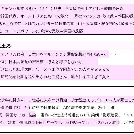
本丸に攻め込まれる窮地に突入、「ようやく反撃のタ
行キャンセルすべきか…1万年ぶり史上最大級の火山の兆し＝韓国の反応
理大臣、ワースト１位が同点でこの人ｗｗｗｗｗｗ
韓国代表、オーストリアにも0-1で敗北…3月のAマッチは2敗で終＝韓国の反
先進国！韓国国民様、真昼のソウルのど真ん中で●●！』、『いく
節がある月なのに…3月のカレンダーに日本の富士山・大阪城・桜が描かれ物議＝
なぜ再入館できた？ハビタ幹部は「モール職員は引き止めなかった」イオン「運用
表、コートジボワールに0対4で完敗＝韓国の反応
女性天皇」
んねる
ベスト16へ行こう！」W杯応援で光化門広場が熱狂！
】アメリカ政府、日本円をアルゼンチン通貨危機と同列扱いへ・・・
」を密告合戦に変えて幹部を黙らせる
ース】日本共産党の街宣車、ほんと碌でもないな
相の感動的なBGMをつけた熊本訪問の感動ムービーを投稿
ダメにした総理大臣、ワースト１位が同点でこの人ｗｗｗｗｗｗ
」 [8/7]
】広島記念公園を追い出された左翼さん、流石にキモすぎて炎上
、イザベラ王女の姿も…デンマークが新たな兵役制度開始！
国サッカーの2002年ベスト4の実力は、実際にはど
韓国の反応
歳の少年に挿入を…」性器に火をつけ脅迫、少女達はモップで…657人が死亡し
衝突2人死亡 南シナ海でフィリピン船を追跡中、公表までに1年
台湾の輸出額、ともに初の日本超え AI特需の恩恵で差 26年上期
新党移行に伴い旧グッズ半額セール開催。でも『秘書給与疑惑』あるよね＾＾」
ポ】 韓国サッカー協会 審判への性接待報道にＳＮＳ紛糾「徹底追及」「２
ニー知事、公開に疑問を呈したのは「報道機関による
ey1】 韓国「信用赦免を何回やっても、何回やっても」⇒ 257万人赦免した
のだった」とよくわからない説明
逃亡して取り残された中道議員が絶体絶命の窮地、「