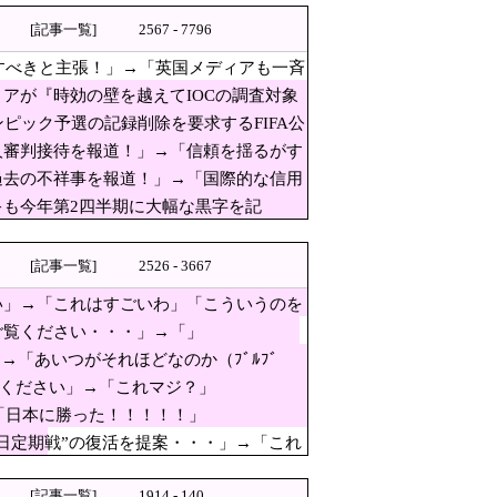
[記事一覧]
2567 - 7796
査すべきと主張！」→「英国メディアも一斉
アが『時効の壁を越えてIOCの調査対象
アは配慮を」→かわりにピッタリの名称が爆誕して
ピック予選の記録削除を要求するFIFA公
顔をするのか性的な興味湧いた」75歳男を逮捕
人審判接待を報道！」→「信頼を揺るがす
繰り返している」
過去の不祥事を報道！」→「国際的な信用
も今年第2四半期に大幅な黒字を記
な！」
[記事一覧]
2526 - 3667
るから合理的だ」と自惚れてい
い」→「これはすごいわ」「こういうのを
さに経験値である」
ご覧ください・・・」→「」
→「あいつがそれほどなのか（ﾌﾞﾙﾌﾞ
かかるため、私は車で節約したいのですが、実際の費
ぱり羨ましいね」
覧ください」→「これマジ？」
→「これはすごいわ」「こうい
「日本に勝った！！！！！」
まさに経験値である」
日定期戦”の復活を提案・・・」→「これ
 10年後にやらないか？」「やめてく
ｷﾀ━━!
[記事一覧]
1914 - 140