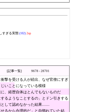
いことになっている模様
際問題に発展w
[記事一覧]
9678 - 28701
居座られました。無理やり奪われた席は、結局“や
に衝撃を受ける人が続出、なぜ官僚にすぎ
、経歴自体はとんでもないもの
まじいことになっている模様
題に、経歴自体はとんでもないものだ
にするようなことするの」とドン引きする
表明！
頑として認めなかった結果……
ー」整備を正式表明
落せるから合理的だ」と自惚れていた結