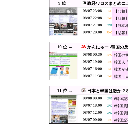
か……」と節操
9 位 →
政経ワロスまとめニ
08/07 23:08
【悲報】ショートスリ
PNG
08/07 23:08
的アドバイスに激昂 
【悲報
PNG
08/07 23:00
【熊本地震】避難者の食生
アドバ
08/07 22:08
【悲報
PNG
08/07 23:00
韓国人「またサムスン電子
JPG
人！」 
08/07 21:08
【熊本
JPG
08/07 23:00
【衝撃】韓国人「エボシ御
JPG
しょ？
08/07 20:08
【悲報
PNG
08/07 22:55
GACKT、戦国時代のトイ
10 位 →
08/07 22:33
かんにゅー -韓国の反
「盗人たけだけしい
JPG
08/08 06:30
韓国の
PNG
08/07 22:29
ひろゆき氏の妻・西村ゆか
JPG
08/07 19:00
韓国人
PNG
韓国人「韓国代表
08/07 22:20
JPG
08/07 16:00
韓国が
PNG
対象になり得る
【速報】人事院、
08/07 22:10
JPG
08/07 11:30
韓国、
PNG
激混みのはずの
08/07 22:09
みると……
08/07 22:08
【悲報】X民「高市総
11 位 →
PNG
日本と韓国は敵か？味
な人！」 ← 突っ込み
08/08 00:00
08/07 22:00
【速報】サウジ パキスタン
#韓国
JPG
08/07 18:00
#韓国
JPG
08/07 22:00
【鹿児島】突然右折し路面
JPG
08/07 12:00
#韓国
JPG
08/07 22:00
韓国人「李在明大統領が株
JPG
08/07 00:00
#韓国
PNG
08/07 21:55
【悲報】タイミー虐めが流
JPG