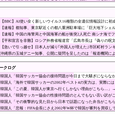
賃上げを日本に定着させる」 →国家公務員月給3.51％増へ 人事院の勧告を受け
果……
コスピ上昇のきっかけに！？」→「今度はコスピを上昇させる材料にするのか」
本の店員を黙らせる方法」8/7
【BBC】AI使い全く新しいウイルス16種類の全遺伝情報設計に初
「9門開放！（全力放流」中国都市「三峡沿線の道路水没」中国政府「高速道路封鎖
【速報】都知事、東京駅近くの都八重洲駐車場に「巨大地下シェ
企業を買収した海外資本、「なんで自ら売上ゼロにす
【速報】中国の海警局と中国海軍の船が衝突2人死亡 南シナ海で
針転換を……
【平和宣言を非難】ロシア外務省報道官「広島市長は『偽りの呪
3万ウォンに衝撃的な暴落…底だと思ったら」エンタメ名家CJ ENMに何が起きた？
【急いで引っ越せ】日本人が減り｢外国人が増えた｣市区町村ランキ
足を盗み現行犯逮捕 中国籍の50歳女、所持金は4万円「後でお金を払えば許されると思
沖縄県の玉城デニー知事、公開に疑問を呈したのは「報道機関に
えるのか 200年の謎をAIが解明！
対するものだった」とよくわからない説明
年」中国軍と中国海警局「ﾌｨﾘﾋﾟﾝ船の追跡中に衝突！（8/11」中国「2人死亡」中
トークログ
警局と中国海軍の船が衝突2人死亡 南シナ海でフィ
韓国人「韓国サッカー協会の接待問題が今日まで大騒ぎにならな
局と海軍の船が衝突2人死亡 南シナ海でフィリピン船を追跡中、公表までに1年
（ﾌﾞﾙﾌﾞﾙ」＝韓国の反応
韓国人「海外で韓国サッカーの2002年ベスト4の実力は、実際には
勝利効果！ムシンサ、ユニフォーム取引額が353%急増」
ﾌﾞﾙ」＝韓国の反応
韓国人「この夏、韓国人が東京へ行くしかない理由がこちら…」
（ﾌﾞﾙﾌﾞﾙ」＝韓国の反応
ツ李政厚（イ・ジョンフ）、1試合で2本塁打… 今季7・8号 [8/5]
韓国人「韓国サッカー協会の性接待問題のとんでもない言い訳がこ
ﾙﾌﾞﾙ」＝韓国の反応
韓国人「その衝撃的な見た目から日本で話題になった弁当がこち
「決壊危機」台風13号「三峡直撃確定」日本「最も強い勢力で接近！（伊勢湾台風級
（ﾌﾞﾙﾌﾞﾙ」＝韓国の反応
韓国人「悲報：FIFA会長にさえ2002年W杯で韓国が審判を買収し
で誤情報を拡散した左派、間違いを指摘されても頑と
＝韓国の反応