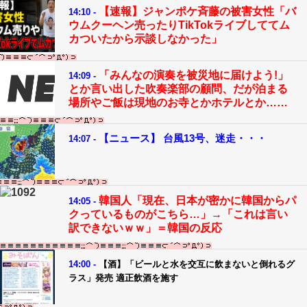
【速報】ジャンポケ斉藤の被害女性「バ
14:10 -
ウムクーヘン売ったりTikTokライブしててム
カついたから示談しなかった」
「みんなの演奏を被災地に届けよう!」
14:09 -
とか言い出した吹奏楽部の顧問、だが泊まる
場所やご飯は現地のお寺とかホテルとか……
【ニュース】 台風13号、迷走・・・
14:07 -
韓国人「現在、日本が密かに韓国からパ
14:05 -
クっているものがこちら…」→「これは言い
訳できないｗｗ」＝韓国の反応
14:00 -
【酒】「ビールと水を交互に飲まないと倒れるグ
ラス」発売 適正飲酒を施す