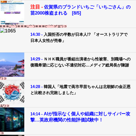
注目 -
佐賀県のブランドいちご「いちごさん」の
苗2000株盗まれる [8/5]
14:30 -
入国拒否の半数が日本人!? 「オーストラリアで
日本人女性が売春」
14:29 -
ＮＨＫ職員が番組出演者から性被害、別職場への
復職希望に応じない不適切対応…メディア総局長が陳謝
14:28 -
韓国人「地震で高市早苗ちゃんは北朝鮮の金正恩
と比較され完敗しました」
AIが指示なく個人や組織に対しサイバー攻
14:14 -
撃…英政府機関の性能評価試験中！