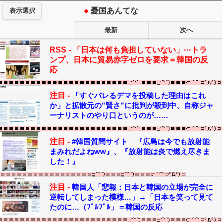
●
憂国あんてな
表示選択
最新
次へ
RSS -
「日本は何も負担していない」···トラ
ンプ、日本に貿易赤字ゼロを要求＝韓国の反
応
注目 -
「すぐバレるデマを投稿した理由はこれ
か」と拡散元の”賢さ”に批判が殺到中、自称ジャ
ーナリストのやり口というのが……
注目 -
#韓国質問サイト 『広島は今でも放射能
まみれだよねww』、『放射能は炎で燃え尽きま
した！』
注目 -
韓国人「悲報：日本と韓国の立場が完全に
逆転してしまった模様…」→「日本を笑って見て
たのに…（ﾌﾞﾙﾌﾞﾙ」＝韓国の反応