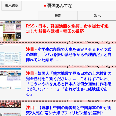
●
憂国あんてな
表示選択
最新
次へ
RSS -
日本、韓国漁船を拿捕…命令従わず逃
走した船長を逮捕＝韓国の反応
注目 -
小学生の段階で人生を確定させるドイツ式
の制度、「バカを振い落せるから合理的だ」と自
惚れていた結果……
注目 -
韓国人「熊本地震で見る日本の土木技術の
完全勝利をご覧ください」→「これはすごいわ」
「こういうのを見ると日本人は何か適当に作る感
じがしない・・・」「あれがまさに経験値であ
る」
注目 -
【速報】中国の海警局と中国海軍の船が衝
突2人死亡 南シナ海でフィリピン船を追跡中