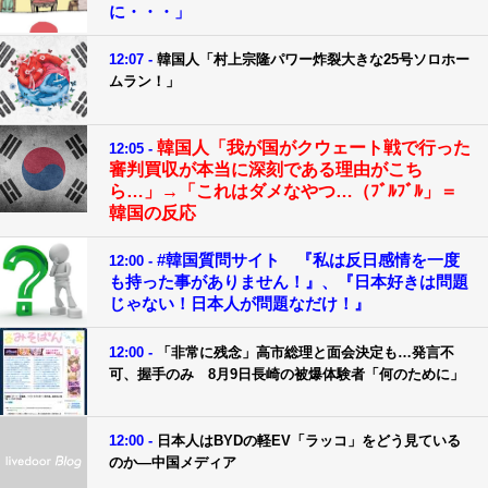
に・・・」
12:07 -
韓国人「村上宗隆パワー炸裂大きな25号ソロホー
ムラン！」
韓国人「我が国がクウェート戦で行った
12:05 -
審判買収が本当に深刻である理由がこち
ら…」→「これはダメなやつ…（ﾌﾞﾙﾌﾞﾙ」＝
韓国の反応
#韓国質問サイト 『私は反日感情を一度
12:00 -
も持った事がありません！』、『日本好きは問題
じゃない！日本人が問題なだけ！』
12:00 -
「非常に残念」高市総理と面会決定も…発言不
可、握手のみ 8月9日長崎の被爆体験者「何のために」
12:00 -
日本人はBYDの軽EV「ラッコ」をどう見ている
のか―中国メディア