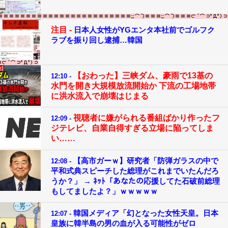
注目 -
日本人女性がYGエンタ本社前でゴルフク
ラブを振り回し逮捕…韓国
【おわった】三峡ダム、豪雨で13基の
12:10 -
水門を開き大規模放流開始か 下流の工場地帯
に洪水流入で崩壊はじまる
視聴者に嫌がられる番組ばかり作ったフ
12:09 -
ジテレビ、自業自得すぎる立場に陥ってしま
い……
【高市ガーｗ】研究者「防弾ガラスの中で
12:08 -
平和式典スピーチした総理がこれまでいたんだろ
うか？」 → ﾈｯﾄ「あなたの応援してた石破前総理
もしてましたよ？」ｗｗｗｗｗ
韓国メディア「幻となった女性天皇。日本
12:07 -
皇族に韓半島の男の血が入る可能性がゼロ