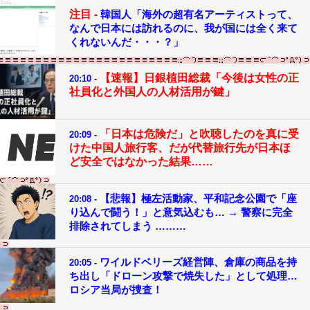
注目 -
韓国人「海外の超有名アーティストって、
なんで日本には訪れるのに、我が国には全く来て
くれないんだ・・・？」
【速報】日銀植田総裁「今後は女性の正
20:10 -
社員化と外国人の人材活用が鍵」
「日本は危険だ」と吹聴したのを真に受
20:09 -
けた中国人旅行客、だが代替旅行先が日本ほ
ど安全ではなかった結果……
【悲報】極左活動家、平和記念公園で「座
20:08 -
り込んで闘う！」と意気込むも… → 警察に完全
排除されてしまう ………
ワイルドベリーズ経営陣、倉庫の商品を持
20:05 -
ち出し「ドローン攻撃で焼失した」として処理…
ロシア当局が捜査！