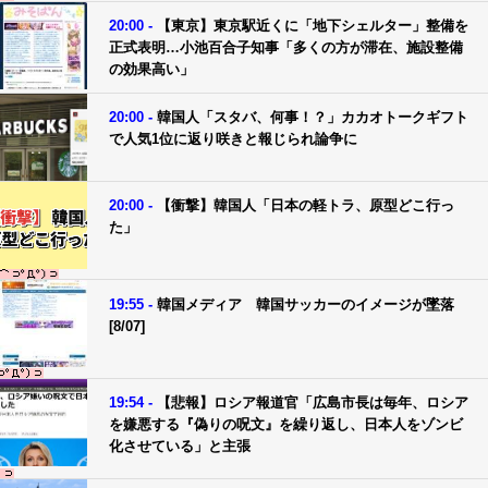
20:00 -
【東京】東京駅近くに「地下シェルター」整備を
正式表明…小池百合子知事「多くの方が滞在、施設整備
の効果高い」
20:00 -
韓国人「スタバ、何事！？」カカオトークギフト
で人気1位に返り咲きと報じられ論争に
20:00 -
【衝撃】韓国人「日本の軽トラ、原型どこ行っ
た」
19:55 -
韓国メディア 韓国サッカーのイメージが墜落
[8/07]
19:54 -
【悲報】ロシア報道官「広島市長は毎年、ロシア
を嫌悪する『偽りの呪文』を繰り返し、日本人をゾンビ
化させている」と主張