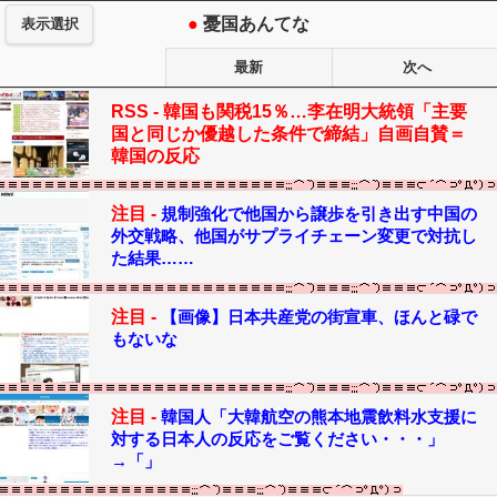
●
憂国あんてな
表示選択
最新
次へ
RSS -
韓国も関税15％…李在明大統領「主要
国と同じか優越した条件で締結」自画自賛＝
韓国の反応
注目 -
規制強化で他国から譲歩を引き出す中国の
外交戦略、他国がサプライチェーン変更で対抗し
た結果……
注目 -
【画像】日本共産党の街宣車、ほんと碌で
もないな
注目 -
韓国人「大韓航空の熊本地震飲料水支援に
対する日本人の反応をご覧ください・・・」
→「」