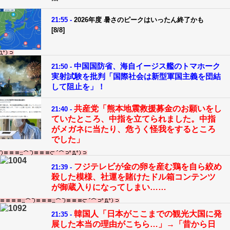
21:55 -
2026年度 暑さのピークはいったん終了かも
[8/8]
中国国防省、海自イージス艦のトマホーク
21:50 -
実射試験を批判「国際社会は新型軍国主義を団結
して阻止を」！
共産党「熊本地震救援募金のお願いをし
21:40 -
ていたところ、中指を立てられました。中指
がメガネに当たり、危うく怪我をするところ
でした」
フジテレビが金の卵を産む鶏を自ら絞め
21:39 -
殺した模様、社運を賭けたドル箱コンテンツ
が御蔵入りになってしまい……
韓国人「日本がここまでの観光大国に発
21:35 -
展した本当の理由がこちら…」→「昔から日