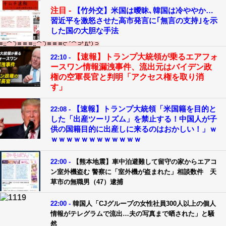
注目 -
【竹外交】米国は曖昧､韓国は冷ややか…
習近平を激怒させた高市発言に｢無言の支持｣を示
した国の大胆な手法
【速報】トランプ大統領が乗るエアフォ
22:10 -
ースワン情報漏洩事件、流出元はバイデン政
権の空軍長官と判明「アクセス権を取り消
す」
【速報】トランプ大統領「米国籍を目的と
22:08 -
した「出産ツーリズム」を禁止する！中国人が子
供の国籍目的に出産しに来るのはおかしい！」ｗ
ｗｗｗｗｗｗｗｗｗｗｗｗ
22:00 -
【熊本地震】車中泊避難して留守の家からエアコ
ン室外機盗む 警察に「室外機が盗まれた」相談数件 天
草市の無職男（47）逮捕
22:00 -
韓国人「CJグループの女性社員300人以上の個人
情報がテレグラムで流出…夫の写真まで晒された」と騒
然