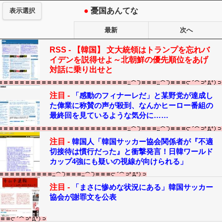
●
憂国あんてな
表示選択
最新
次へ
RSS -
【韓国】 文大統領はトランプを忘れバ
イデンを説得せよ～北朝鮮の優先順位をあげ
対話に乗り出せと
注目 -
「感動のフィナーレだ」と某野党が達成し
た偉業に称賛の声が殺到、なんかヒーロー番組の
最終回を見ているような気分に……
注目 -
韓国人「韓国サッカー協会関係者が『不適
切接待は慣行だった』と衝撃発言！日韓ワールド
カップ4強にも疑いの視線が向けられる」
注目 -
「まさに惨めな状況にある」韓国サッカー
協会が謝罪文を公表