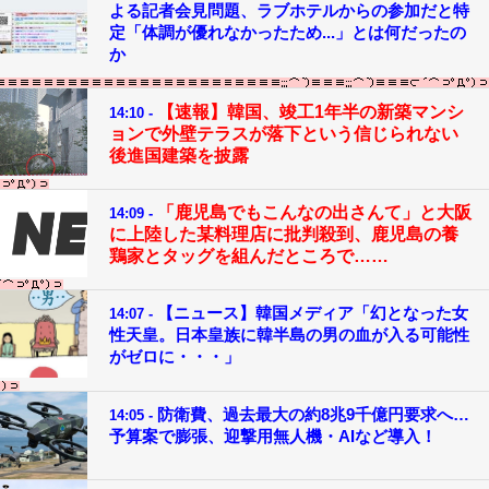
よる記者会見問題、ラブホテルからの参加だと特
定「体調が優れなかったため...」とは何だったの
か
【速報】韓国、竣工1年半の新築マンシ
14:10 -
ョンで外壁テラスが落下という信じられない
後進国建築を披露
「鹿児島でもこんなの出さんて」と大阪
14:09 -
に上陸した某料理店に批判殺到、鹿児島の養
鶏家とタッグを組んだところで……
【ニュース】韓国メディア「幻となった女
14:07 -
性天皇。日本皇族に韓半島の男の血が入る可能性
がゼロに・・・」
防衛費、過去最大の約8兆9千億円要求へ…
14:05 -
予算案で膨張、迎撃用無人機・AIなど導入！