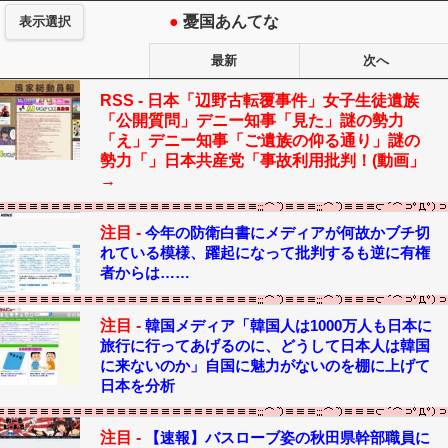
●
憂国あんてな
表示選択
最新
次へ
RSS -
日本「辺野古転覆事件」女子生徒遺族
「公開質問」デニー知事「見た」謎の勢力
「え」デニー知事「ご遺族の仰る通り」謎の
勢力「」日本共産党「事故利用批判！(動画」
→
注目 -
今年の防衛白書にメディアが何故かブチ切
れている模様、躍起になって批判するも逆に有権
者からは……
注目 -
韓国メディア「韓国人は1000万人も日本に
旅行に行ってあげるのに、どうして日本人は韓国
に来ないのか」自国に魅力がないのを棚に上げて
日本を分析
注目 -
【速報】バスローブ姿の秋田県幹部職員に