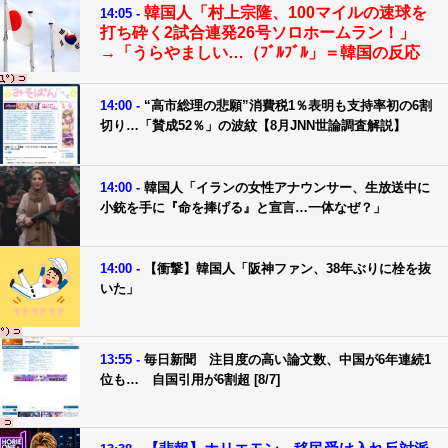
韓国人「村上宗隆、100マイルの速球を
14:05 -
打ち砕く2試合連発26号ソロホームラン！」
→「うらやましい…（ﾌﾞﾙﾌﾞﾙ」＝韓国の反応
14:00 -
“高市総理の悲願”消費税1％表明も支持率初の6割
切り…「賛成52％」の波紋【8月JNN世論調査解説】
14:00 -
韓国人「イランの女性アナウンサー、生放送中に
小銃を手に『命を捧げる』と宣言…一体なぜ？」
14:00 -
【衝撃】韓国人「阪神ファン、38年ぶりに栓を抜
いた」
13:55 -
毎日新聞 注目度の高い論文数、中国が6年連続1
位も… 自国引用が6割超 [8/7]