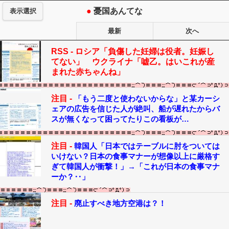
●
憂国あんてな
表示選択
最新
次へ
RSS -
ロシア「負傷した妊婦は役者。妊娠し
てない」 ウクライナ「嘘乙。はいこれが産
まれた赤ちゃんね」
注目 -
「もう二度と使わないからな」と某カーシ
ェアの広告を信じた人が絶叫、船が遅れたからバ
スが無くなって困ってたりこの看板が…
注目 -
韓国人「日本ではテーブルに肘をついては
いけない？日本の食事マナーが想像以上に厳格す
ぎて韓国人が衝撃！」→「これが日本の食事マナ
ーか？‥」
注目 -
廃止すべき地方空港は？！