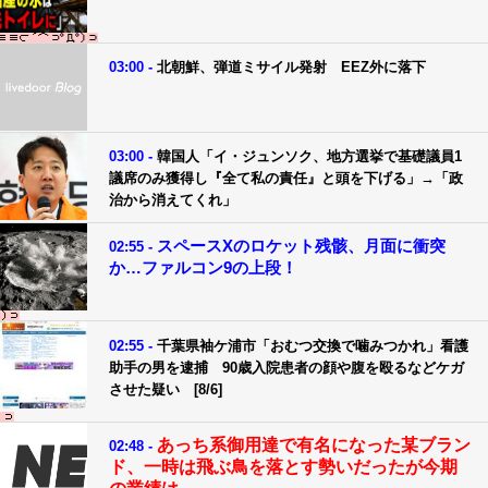
03:00 -
北朝鮮、弾道ミサイル発射 EEZ外に落下
03:00 -
韓国人「イ・ジュンソク、地方選挙で基礎議員1
議席のみ獲得し『全て私の責任』と頭を下げる」→「政
治から消えてくれ」
スペースXのロケット残骸、月面に衝突
02:55 -
か…ファルコン9の上段！
02:55 -
千葉県袖ケ浦市「おむつ交換で噛みつかれ」看護
助手の男を逮捕 90歳入院患者の顔や腹を殴るなどケガ
させた疑い [8/6]
あっち系御用達で有名になった某ブラン
02:48 -
ド、一時は飛ぶ鳥を落とす勢いだったが今期