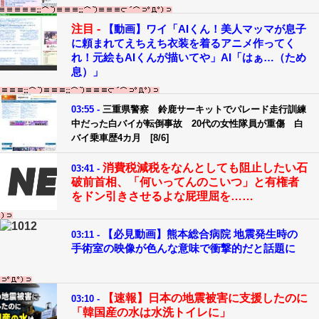
注目 -
【動画】ワイ「AIくん！美人マッマが息子
に頼まれてえちえち衣装を着るアニメ作ってく
れ！元絵もAIくんが描いてや」AI「はぁ…（ため
息）」
03:55 -
三重県警察 鈴鹿サーキットでパレード走行訓練
中だった白バイが転倒事故 20代の女性隊員が重傷 白
バイ乗車歴4カ月 [8/6]
消費税減税をなんとしても阻止したい石
03:41 -
破前首相、「何いってんのこいつ」と有権者
をドン引きさせるよな屁理屈を……
【必見動画】熊本総合病院 地震発生時の
03:11 -
手術室の映像が色んな意味で衝撃的だと話題に
【速報】日本の地震被害に支援したのに
03:10 -
「韓国産の水は水洗トイレに」