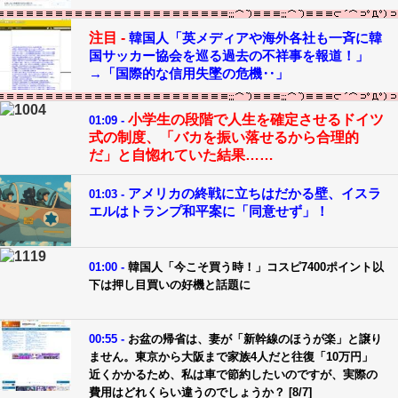
注目 -
韓国人「英メディアや海外各社も一斉に韓
国サッカー協会を巡る過去の不祥事を報道！」
→「国際的な信用失墜の危機‥」
小学生の段階で人生を確定させるドイツ
01:09 -
式の制度、「バカを振い落せるから合理的
だ」と自惚れていた結果……
アメリカの終戦に立ちはだかる壁、イスラ
01:03 -
エルはトランプ和平案に「同意せず」！
01:00 -
韓国人「今こそ買う時！」コスピ7400ポイント以
下は押し目買いの好機と話題に
00:55 -
お盆の帰省は、妻が「新幹線のほうが楽」と譲り
ません。東京から大阪まで家族4人だと往復「10万円」
近くかかるため、私は車で節約したいのですが、実際の
費用はどれくらい違うのでしょうか？ [8/7]