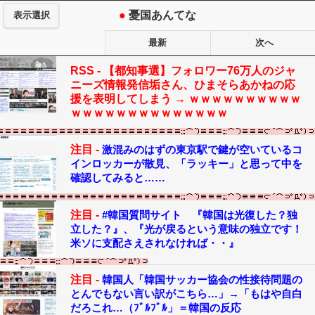
●
憂国あんてな
表示選択
最新
次へ
RSS -
【都知事選】フォロワー76万人のジャ
ニーズ情報発信垢さん、ひまそらあかねの応
援を表明してしまう → ｗｗｗｗｗｗｗｗｗｗ
ｗｗｗｗｗｗｗｗｗｗｗｗｗｗ
注目 -
激混みのはずの東京駅で鍵が空いているコ
インロッカーが散見、「ラッキー」と思って中を
確認してみると……
注目 -
#韓国質問サイト 『韓国は光復した？独
立した？』、『光が戻るという意味の独立です！
米ソに支配さえされなければ・・』
注目 -
韓国人「韓国サッカー協会の性接待問題の
とんでもない言い訳がこちら…」→「もはや自白
だろこれ…（ﾌﾞﾙﾌﾞﾙ」＝韓国の反応