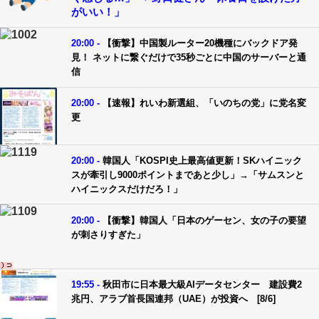
がいい！」
20:00 -
【衝撃】中国製ルーター20機種にバックドア発
見！ ネットに繋ぐだけで35秒ごとに中国のサーバーと通
信
20:00 -
【速報】れいわ新選組、「いのちの党」に党名変
更
20:00 -
韓国人「KOSPI史上最高値更新！SKハイニック
スが牽引し9000ポイントまであと少し」→「サムスンと
ハイニックスだけだろ！」
20:00 -
【衝撃】韓国人「日本のゲーセン、女の子の要望
が刺さりすぎた」
19:55 -
秋田市に日本最大級AIデータセンター 建設費2
兆円、アラブ首長国連邦（UAE）が投資へ [8/6]