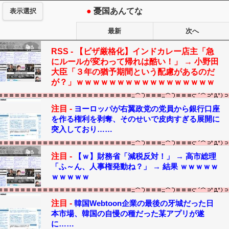
●
憂国あんてな
表示選択
最新
次へ
RSS -
【ビザ厳格化】インドカレー店主「急
にルールが変わって帰れは酷い！」 → 小野田
大臣「３年の猶予期間という配慮があるのだ
が？」ｗｗｗｗｗｗｗｗｗｗｗｗｗｗｗｗｗ
注目 -
ヨーロッパが右翼政党の党員から銀行口座
を作る権利を剥奪、そのせいで皮肉すぎる展開に
突入しており……
注目 -
【ｗ】財務省「減税反対！」 → 高市総理
「ふ～ん、人事権発動ね？」 → 結果 ｗｗｗｗｗ
ｗｗｗｗｗ
注目 -
韓国Webtoon企業の最後の牙城だった日
本市場、韓国の自慢の種だった某アプリが遂
に……