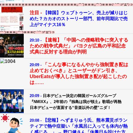
注目 -
【韓国】ウェブトゥーン、売上が減りはじ
めた？カカオのストーリー部門、前年同期比で売
上がマイナス16％
【速報】「中国への侵略戦争に突入する
20:10 -
ための戦争式典だ」 パヨクが広島の平和記念
式典に反対する理由が判明
「こんな事になるんやから強制置き配は
20:09 -
止めておくべき」とユーザーがドン引き、
UberEatsが導入した強制置き配が起こしたの
は……
20:09 -
日本デビュー決定の韓国ガールズグループ
『NMIXX』、2年前の『独島は我が領土』歌唱が再熱
日本デビューが直面する“音楽以外の壁”ニダ！
【悲報】へずまりゅう氏、熊本震災ボラン
20:08 -
ティアで熱中症疑い「水風呂に入っても体内が熱
く感じる…」 → 野口健さん「休養日を設けた方