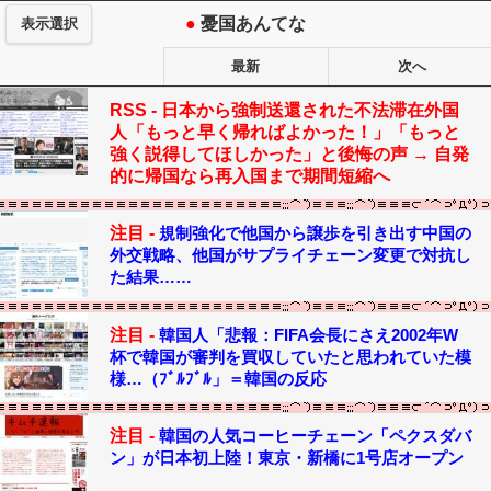
●
憂国あんてな
表示選択
最新
次へ
RSS -
日本から強制送還された不法滞在外国
人「もっと早く帰ればよかった！」「もっと
強く説得してほしかった」と後悔の声 → 自発
的に帰国なら再入国まで期間短縮へ
注目 -
規制強化で他国から譲歩を引き出す中国の
外交戦略、他国がサプライチェーン変更で対抗し
た結果……
注目 -
韓国人「悲報：FIFA会長にさえ2002年W
杯で韓国が審判を買収していたと思われていた模
様…（ﾌﾞﾙﾌﾞﾙ」＝韓国の反応
注目 -
韓国の人気コーヒーチェーン「ペクスダバ
ン」が日本初上陸！東京・新橋に1号店オープン