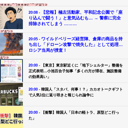
【悲報】極左活動家、平和記念公園で「座
20:08 -
り込んで闘う！」と意気込むも… → 警察に完全
排除されてしまう ………
ワイルドベリーズ経営陣、倉庫の商品を持
20:05 -
ち出し「ドローン攻撃で焼失した」として処理…
ロシア当局が捜査！
20:00 -
【東京】東京駅近くに「地下シェルター」整備を
正式表明…小池百合子知事「多くの方が滞在、施設整備
の効果高い」
20:00 -
韓国人「スタバ、何事！？」カカオトークギフト
で人気1位に返り咲きと報じられ論争に
20:00 -
【衝撃】韓国人「日本の軽トラ、原型どこ行っ
た」