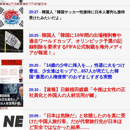
20:27 -
韓国人「韓国サッカー性接待に日本人審判も接待
受けたみたいだよ」
韓国人「韓国に10年間の出場権剥奪や
20:25 -
過去ワールドカップ、オリンピック予選の記
録削除を要求するFIFA公式制裁を海外メディ
アが報道！」
「14歳の少年に挿入を…」性器に火をつけ
20:20 -
脅迫、少女達はモップで…657人が死亡した韓
国“最悪の人権侵害”のおぞましすぎる実態
【速報】日銀植田総裁「今後は女性の正
20:10 -
社員化と外国人の人材活用が鍵」
「日本は危険だ」と吹聴したのを真に受
20:09 -
けた中国人旅行客、だが代替旅行先が日本ほ
ど安全ではなかった結果……