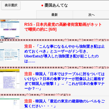
●
憂国あんてな
表示選択
最新
次へ
RSS -
日本共産党の高齢者街宣動画がネット
で嘲笑の的に [6/9]
注目 -
「こんな事になるんやから強制置き配は止
めておくべき」とユーザーがドン引き、
UberEatsが導入した強制置き配が起こしたの
は……
注目 -
韓国人「日本ではテーブルに肘をついては
いけない？日本の食事マナーが想像以上に厳格す
ぎて韓国人が衝撃！」→「これが日本の食事マナ
ーか？‥」
注目 -
韓国人「最近の東京の建築物のレベルをご
覧ください・・・」