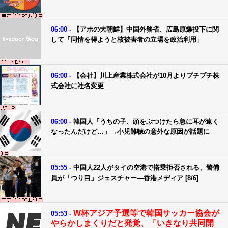
06:00 -
【アホの大朝鮮】中国外務省、広島原爆投下に関
して「同情を得ようと核被害者の立場を政治利用」
06:00 -
【会社】川上産業株式会社が10月よりプチプチ株
式会社に社名変更
06:00 -
韓国人「うちの子、頭をぶつけたら急に耳が遠く
なったんだけど…」→小児難聴の意外な原因が話題に
05:55 -
中国人22人がタイの空港で搭乗拒否される、警備
員が「つり目」ジェスチャー―香港メディア [8/6]
W杯アジア予選等で韓国サッカー協会が
05:53 -
やらかしまくりだと発覚、「いきなり共同開