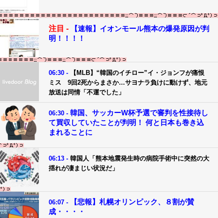
注目 -
【速報】イオンモール熊本の爆発原因が判
明！！！！
06:30 -
【MLB】“韓国のイチロー”イ・ジョンフが痛恨
ミス 9回2死からまさか…サヨナラ負けに動けず、地元
放送は同情「不運でした」
韓国、サッカーW杯予選で審判を性接待し
06:30 -
て買収していたことが判明！ 何と日本も巻き込
まれることに
06:13 -
韓国人「熊本地震発生時の病院手術中に突然の大
揺れが凄まじい状況だ」
【悲報】札幌オリンピック、８割が賛
06:07 -
成・・・・