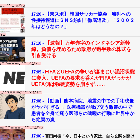
【東スポ】 韓国サッカー協会 審判への
17:20 -
性接待報道にＳＮＳ紛糾「徹底追及」「２００２
年はどうなの？」
【速報】万年赤字のインドネシア新幹
17:10 -
線。負債を埋めるため政府が過半数の株式を
引き受ける
FIFAとUEFAの争いが凄まじい泥沼状態
17:09 -
に突入、UEFAの要求を呑んだFIFAだったが
UEFA側は強硬姿勢を崩さず……
【動画】熊本病院、地震の中での手術映像
17:08 -
がヤバすぎる → 医療機器が飛び交う激震の中で
患者を全身で庇う医師らの咄嗟の行動に世界中か
ら絶賛の嵐
17:06 -
百田尚樹「今、日本という家は、自ら玄関を開け