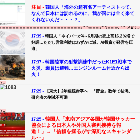
注目 -
韓国人「海外の超有名アーティストって、
なんで日本には訪れるのに、我が国には全く来て
くれないんだ・・・？」
17:39 -
韓国人「ネイバーが4～6月期の売上高16.2％増で
好調…ただし営業利益はわずかに減。AI投資が経営を圧
迫」
韓国陸軍の射撃訓練中だったK1E1戦車で
17:37 -
火災、乗員は避難…エンジンルーム付近から出
火！
17:29 -
【東大】2年連続赤字へ 「貯金」数年で枯渇、
研究者の削減不可避
韓国人「東南アジア各国が韓国サッカー
17:25 -
協会による日本人や外国人審判接待を報
道！」→「信頼を揺るがす深刻なスキャンダ
ル‥」