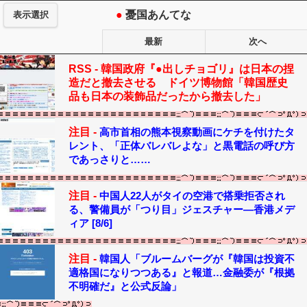
●
憂国あんてな
表示選択
最新
次へ
RSS -
韓国政府『●出しチョゴリ』は日本の捏
造だと撤去させる ドイツ博物館「韓国歴史
品も日本の装飾品だったから撤去した」
注目 -
高市首相の熊本視察動画にケチを付けたタ
レント、「正体バレバレよな」と黒電話の呼び方
であっさりと……
注目 -
中国人22人がタイの空港で搭乗拒否され
る、警備員が「つり目」ジェスチャー―香港メデ
ィア [8/6]
注目 -
韓国人「ブルームバーグが『韓国は投資不
適格国になりつつある』と報道…金融委が『根拠
不明確だ』と公式反論」