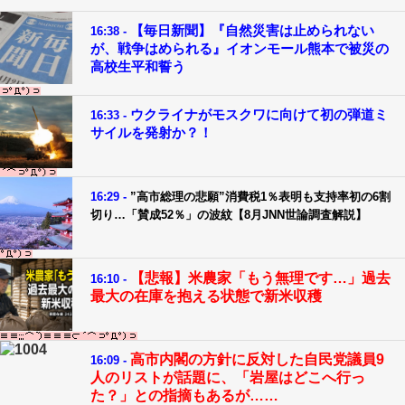
【毎日新聞】『自然災害は止められない
16:38 -
が、戦争はめられる』イオンモール熊本で被災の
高校生平和誓う
ウクライナがモスクワに向けて初の弾道ミ
16:33 -
サイルを発射か？！
16:29 -
”高市総理の悲願”消費税1％表明も支持率初の6割
切り…「賛成52％」の波紋【8月JNN世論調査解説】
【悲報】米農家「もう無理です…」過去
16:10 -
最大の在庫を抱える状態で新米収穫
高市内閣の方針に反対した自民党議員9
16:09 -
人のリストが話題に、「岩屋はどこへ行っ
た？」との指摘もあるが……