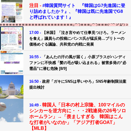
注目 -
#韓国質問サイト 『韓国はG7先進国に登
り詰めましたか？』、『韓国は既に先進国でG8
と呼ばれています！』
17:00 -
【米国】「泣き言やめて仕事見つけろ。ラーメン
を食え」議員らの投稿にバンス氏が猛反発…ブリトーの
価格めぐる議論、共和党の内戦に発展
16:55 -
「あんたの汗の風が届く」小原ブラスがハンディ
ファンに不快感「髪の毛が吸い込まれる」被害多発の“必
需品”に潜む危険 [8/9]
16:50 -
政府「ガキにSNSは早いやろ」SNS年齢制限法案
提出検討
韓国人「日本の村上宗隆、100マイルの
16:49 -
シンカーを逆方向に・・・2戦連発の26号ソロ
ホームラン」→「羨ましすぎる 韓国はこん
な打者がいなのか」「アジア打者GOAT」
【MLB】