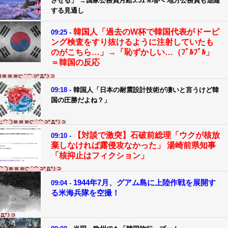
させる」 →国家公務員月給3.51％増へ 地方公務員も追随
する見通し
韓国人「過去のW杯で韓国代表がドーピ
09:25 -
ング検査をすり抜けるように注射していたも
のがこちら…」→「恥ずかしい…（ﾌﾞﾙﾌﾞﾙ」
＝韓国の反応
09:18 -
韓国人「日本の耐震設計技術が凄いと言うけど韓
国の圧勝だよね？」
【対談で激突】石破前総理「ウクが核放
09:10 -
棄しなければ露侵攻なかった」 湯崎前県知事
「核抑止はフィクション」
1944年7月、グアム島に上陸作戦を展開す
09:04 -
る米海兵隊を空撮！