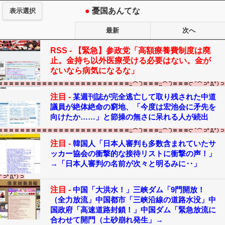
●
憂国あんてな
表示選択
最新
次へ
RSS -
【緊急】参政党「高額療養費制度は廃
止。金持ち以外医療受ける必要はない。金が
ないなら病気になるな」
注目 -
某週刊誌が完全逃亡して取り残された中道
議員が絶体絶命の窮地、「今度は宏池会に矛先を
向けたか……」と節操の無さに呆れる人が続出
注目 -
韓国人「日本人審判も多数含まれていたサ
ッカー協会の衝撃的な接待リストに衝撃の声！」
→「日本人審判の名前が次々と明るみに‥」
注目 -
中国「大洪水！」三峡ダム「9門開放！
（全力放流」中国都市「三峡沿線の道路水没」中
国政府「高速道路封鎖！」中国ダム「緊急放流に
合わせて開門（土砂崩れ発生」→