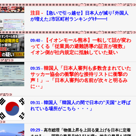
注目 -
【急いで引っ越せ】日本人が減り｢外国人
が増えた｣市区町村ランキングｷﾀ━━!
【イオンモール熊本】一転して話が変わ
09:40 -
ってくる「従業員の避難誘導の証言が複数」
イオン側が社内規定に抵触していた疑い
韓国人「日本人審判も多数含まれていた
09:35 -
サッカー協会の衝撃的な接待リストに衝撃の
声！」→「日本人審判の名前が次々と明るみ
に‥」
韓国人「韓国人の間で日本の”天国”と呼ば
09:31 -
れている場所がこちら・・・」
09:29 -
高市総理「物価上昇を上回る賃上げを日本に定着