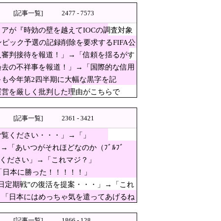
[記事一覧]
2477 - 7573
プロテスト
アが『時効の壁を越えてIOCの調査対象
ピック予選の記録削除を要求するFIFA公
人審判接待を報道！」→「信頼を揺るがす
目的とした中国人らを排除す
過去の不祥事を報道！」→「国際的な信用
話題に、日本と韓国の両方に失
も今年第2四半期に大幅な黒字を記
運営を厳しく批判した理由がこちらで
！」 → 記「年代は？特定につながらない
[記事一覧]
2361 - 3421
ご覧ください・・・」→「」
→「あいつがそれほどなのか（ﾌﾞﾙﾌﾞ
ぱり羨ましいね」
覧ください」→「これマジ？」
「日本に勝った！！！！！」
日定期戦”の復活を提案・・・」→「これ
 10年後にやらないか？」「やめてく
→「日本にはめっちゃ気を遣ってあげるね
ちろん中国の核も非難する？」→
[記事一覧]
1866 - 128