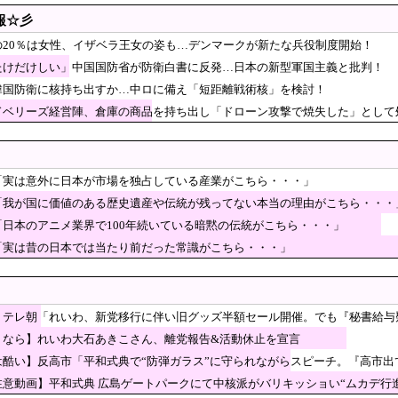
式典で女子児童を警察が取り押さえて無理矢理、排除しました！」
報☆彡
円安は輸出が伸びで日本経済ホクホク！」⇒ 世界に売る物が無さ
の20％は女性、イザベラ王女の姿も…デンマークが新たな兵役制度開始！
ッカー協会の性接待問題のとんでもない言い訳がこち
たけだけしい」中国国防省が防衛白書に反発…日本の新型軍国主義と批判！
」＝韓国の反応
韓国防衛に核持ち出すか…中ロに備え「短距離戦術核」を検討！
韓国は光復した？独立した？』、『光が戻るという意味の独立です
ドベリーズ経営陣、倉庫の商品を持ち出し「ドローン攻撃で焼失した」として
が必要】 韓国のCPTPP加盟への課題を関西外大教授に聞く 李大統領に「政治利
国人が増えた」市区町村ランキング…5位は埼玉県川口市、4位京都市、ではトップ3
申し訳ない」交代出場したソン・フンミン、南アフリカ戦敗戦に悔しさ露わ
「実は意外に日本が市場を独占している産業がこちら・・・」
た店の最終日、深夜0時から行列」
「我が国に価値のある歴史遺産や伝統が残ってない本当の理由がこちら・・・
「日本のアニメ業界で100年続いている暗黙の伝統がこちら・・・」
を重役にして収賄で起訴された
「実は昔の日本では当たり前だった常識がこちら・・・」
EVを「売れたこと」にして補助金を騙し取る事案が横行。販売実績水増し [8/7]
期の売上高16.2％増で好調…ただし営業利益はわずかに減。AI投資が経営を圧迫」
だったK1E1戦車で火災、乗員は避難…エンジンルーム付近から出
】テレ朝「れいわ、新党移行に伴い旧グッズ半額セール開催。でも『秘書給与
「貯金」数年で枯渇、研究者の削減不可避
うなら】れいわ大石あきこさん、離党報告&活動休止を宣言
ジア各国が韓国サッカー協会による日本人や外国人審
は酷い】反高市「平和式典で“防弾ガラス”に守られながらスピーチ。『高市
ミ多数「石破さんの時からだよ」
キャンダル‥」
注意動画】平和式典 広島ゲートパークにて中核派がバリキッショい“ムカデ行
カー協会 審判への性接待報道にＳＮＳ紛糾「徹底追及」「２００