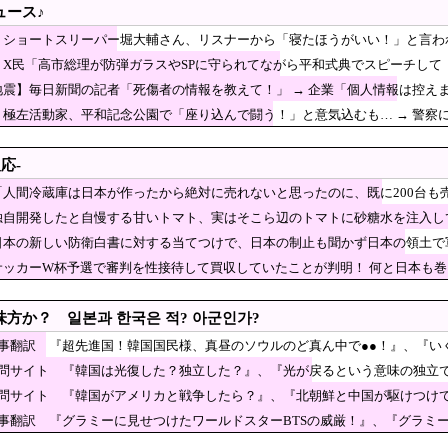
ュース♪
ともに初の日本超え AI特需の恩恵で差 26年上期
】ショートスリーパー堀大輔さん、リスナーから「寝たほうがいい！」と言われ
事「議員の圧力から職員守る」 不当要求防止の条例
イスに激昂 ｗｗｗｗｗｗｗｗｗ
】X民「高市総理が防弾ガラスやSPに守られてながら平和式典でスピーチして
と代理人のやりとり、「地獄すぎて完全にコントにな
← 突っ込み殺到 ………
地震】毎日新聞の記者「死傷者の情報を教えて！」 → 企業「個人情報は控えま
都合で消費税を0％にできません！」 → X民「指定ゴミ袋を買っ
教えてよ？教えてよ？」
】極左活動家、平和記念公園で「座り込んで闘う！」と意気込むも… → 警察
ｗｗｗｗｗｗｗｗｗ
和式典で“防弾ガラス”に守られながらスピーチ。『高市出て行け』の声も。そうい
応-
日本が作ったから絶対に売れないと思ったのに、既に200台も売
「人間冷蔵庫は日本が作ったから絶対に売れないと思ったのに、既に200台も
入」「ネット・SNS情報」反ワクチン情報を信じる人の60％以上はワクチンを接種
独自開発したと自慢する甘いトマト、実はそこら辺のトマトに砂糖水を注入し
KOSPIが9.99%急落、サーキットブレーカー発動」と話題に
日本の新しい防衛白書に対する当てつけで、日本の制止も聞かず日本の領土で
アの被災者、遺族への取材に怒り「極めて強い不満、苦情が寄せられた」 [8/7]
サッカーW杯予選で審判を性接待して買収していたことが判明！ 何と日本も
ライナが核放棄しなければロシア侵攻しなかった」！
業界で100年続いている暗黙の伝統がこちら・・・」
方か？ 일본과 한국은 적? 아군인가?
るものがなさすぎて史上初めて韓国台湾に輸出額抜かされ
記事翻訳 『超先進国！韓国国民様、真昼のソウルのど真ん中で●●！』、『い
質問サイト 『韓国は光復した？独立した？』、『光が戻るという意味の独立
ャインマスカット約400房が果樹園から盗まれる 
質問サイト 『韓国がアメリカと戦争したら？』、『北朝鮮と中国が駆けつけ
好感度が最高記録を達成した理由」
記事翻訳 『グラミーに見せつけたワールドスターBTSの威厳！』、『グラミ
説を宣っていたヨーロッパ、自分が猛暑に襲われると