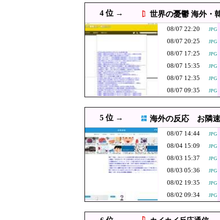
08/07 21:30
【聯合ニュース】 韓国サッ
4 位 →
世界の憂鬱 海外・
08/07 21:29
「小泉やめろ」核巡る防衛
JPG
08/07 22:20
JPG
08/07 21:24
韓国人「選管が具体的なエ
PNG
08/07 20:25
JPG
08/07 21:19
米国、韓国防衛に核
JPG
08/07 17:25
JPG
【速報】トラン
08/07 21:10
JPG
08/07 15:35
JPG
る」
「ピクサー最大
08/07 12:35
08/07 21:09
JPG
礼すぎるわ……
08/07 09:35
JPG
08/07 21:08
【熊本地震】毎日新聞
JPG
でしょ？教えてよ？
08/07 21:07
【動画】広島記念公
PNG
5 位 →
海外の反応 お隣
08/07 21:00
韓国裁判所、「慰安婦を侮
JPG
08/07 14:44
JPG
08/07 21:00
ジャングリア沖縄「ロイヤル
JPG
08/04 15:09
JPG
08/07 21:00
【速報】悠仁さま 初の“
08/03 15:37
JPG
08/07 21:00
韓国人「結婚相手探しに寺へ
JPG
08/03 05:36
JPG
08/07 21:00
【朗報】韓国人「日本の花
08/02 19:35
JPG
JPG
08/02 09:34
JPG
08/07 20:55
中国メディア 日本が中国へ
【P】エッセイ
08/07 20:40
PNG