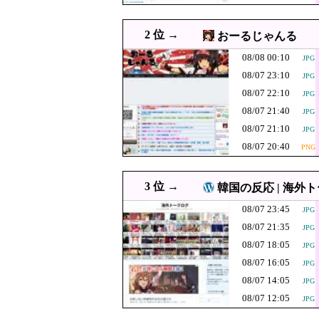
08/07 22:33
「盗人たけだけしい
JPG
08/07 22:29
ひろゆき氏の妻・西村ゆか
JPG
2 位 →
おーるじゃんる
韓国人「韓国代表
08/07 22:20
JPG
08/08 00:10
JPG
対象になり得る
【速報】人事院、
08/07 22:10
JPG
08/07 23:10
JPG
激混みのはずの
08/07 22:09
08/07 22:10
JPG
みると……
08/07 21:40
08/07 22:08
JPG
【悲報】X民「高市総
PNG
08/07 21:10
な人！」 ← 突っ込み
JPG
08/07 22:00
【速報】サウジ パキスタン
08/07 20:40
PNG
08/07 22:00
【鹿児島】突然右折し路面
JPG
08/07 22:00
韓国人「李在明大統領が株
JPG
3 位 →
韓国の反応 | 海外
08/07 21:55
【悲報】タイミー虐めが流
JPG
08/07 23:45
JPG
08/07 21:55
中国メディア 中国製の「プ
JPG
08/07 21:35
JPG
08/07 21:47
【さようなら】れいわ大石
PNG
08/07 18:05
JPG
【速報】京大病
08/07 21:40
08/07 16:05
JPG
JPG
08/07 14:05
韓国人「この夏
JPG
08/07 21:35
JPG
08/07 12:05
い…（ﾌﾞﾙﾌﾞﾙ
JPG
08/07 21:31
韓国人「我が国に価