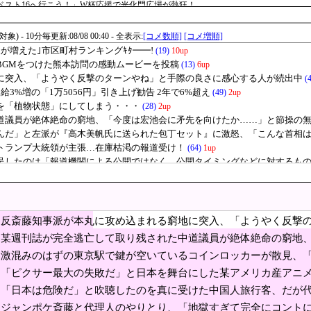
ベスト16へ行こう！」W杯応援で光化門広場が熱狂！
」を密告合戦に変えて幹部を黙らせる
相の感動的なBGMをつけた熊本訪問の感動ムービーを投稿
」 [8/7]
、イザベラ王女の姿も…デンマークが新たな兵役制度開始！
国サッカーの2002年ベスト4の実力は、実際にはど
韓国の反応
衝突2人死亡 南シナ海でフィリピン船を追跡中、公表までに1年
新党移行に伴い旧グッズ半額セール開催。でも『秘書給与疑惑』あるよね＾＾」
ニー知事、公開に疑問を呈したのは「報道機関による
のだった」とよくわからない説明
逃亡して取り残された中道議員が絶体絶命の窮地、「
の無さに呆れる人が続出
ーパー堀大輔さん、リスナーから「寝たほうがいい！」と言われて
反斎藤知事派が本丸に攻め込まれる窮地に突入、「ようやく反撃
ｗｗｗｗｗｗｗｗｗ
活、改善急務＝調理できず「パン飽き飽き」―断水なお３万戸超
が続出中
某週刊誌が完全逃亡して取り残された中道議員が絶体絶命の窮地
と節操の無さに呆れる人が続出
を買う時が来たのか？」株式の超ベテラン投資家たちが純買い越し1位に
激混みのはずの東京駅で鍵が空いているコインロッカーが散見、
と……
「ピクサー最大の失敗だ」と日本を舞台にした某アメリカ産アニ
前の声の人、若い頃がこれかよ」
るわ……
「日本は危険だ」と吹聴したのを真に受けた中国人旅行客、だが
レ事情に驚き「調べてみたんだけど…エグくない？」8/7
果……
ジャンポケ斎藤と代理人のやりとり、「地獄すぎて完全にコント