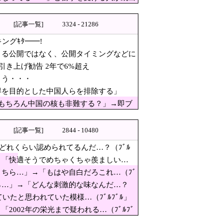
[記事一覧]
3324 - 21286
『時効の壁を越えてIOCの調査
ングｷﾀ━━!
上げ勧告 2年で6%超え
よる公開ではなく、公開タイミングなどに
ッキー」と思って中を確認して
引き上げ勧告 2年で6%超え
まう・・・
広島から出て行け！と何度も叫ばれるよう
得を目的とした中国人らを排除する」
もちろん中国の核も非難する？」→即ブ
[記事一覧]
2844 - 10480
どれくらい認められてるんだ…？（ﾌﾞﾙ
→「快適そうでめちゃくちゃ羨ましい…
ちら…」→「もはや自白だろこれ…（ﾌﾞ
・・・
ら…」→「どんな刺激的な味なんだ…？
ていたと思われていた模様…（ﾌﾞﾙﾌﾞﾙ」
快適そうでめちゃくちゃ羨まし
002年の栄光まで疑われる…（ﾌﾞﾙﾌﾞ