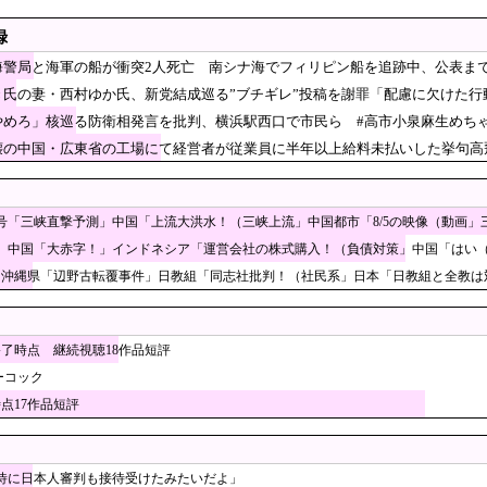
字のインドネシア新幹線。負債を埋めるため政府が過
録
の争いが凄まじい泥沼状態に突入、UEFAの要求を呑んだ
海警局と海軍の船が衝突2人死亡 南シナ海でフィリピン船を追跡中、公表まで
震の中での手術映像がヤバすぎる → 医療機器が飛び交う激震の
き氏の妻・西村ゆか氏、新党結成巡る”ブチギレ”投稿を謝罪「配慮に欠けた行
嵐
家は、自ら玄関を開けて招き入れた客によって家の中が無茶苦茶にされてる感じ。も
やめろ」核巡る防衛相発言を批判、横浜駅西口で市民ら #高市小泉麻生めちゃ
壊の中国・広東省の工場にて経営者が従業員に半年以上給料未払いした挙句高
術で誤って“腫瘍の無い部位”を摘出 脳幹など損傷受け“植物状態”に 京大病院
ワールドカップでまたも涙…監督運に恵まれず」→「あまりにも可哀想だ」
化祭、教室にレールが敷いてある」
3号「三峡直撃予測」中国「上流大洪水！（三峡上流」中国都市「8/5の映像（動画
が裏目に、世界で重レアアース供給網の構築が加速－米メディア [8/6]
」中国「大赤字！」インドネシア「運営会社の株式購入！（負債対策」中国「はい（巨
」沖縄県「辺野古転覆事件」日教組「同志社批判！（社民系」日本「日教組と全教は対
・ガンイン”と呼ぶのも恥ずかしいレベル」“停滞”する久保建英を韓国メディアが酷評
禁じる大統領令 米国籍取得を目的とした中国人らの渡米を問題視
製ルーター20機種にバックドア、外部から完全制御のおそれ！
終了時点 継続視聴18作品短評
知事、オールドメディアの被災者、遺族への取材に怒
ーコック
時点17作品短評
メラ画像を見た玉城デニー、「うまい言い訳が思いつ
るコメントを……
プ、田園都市線の橋脚にスプレーで落書きする動画がネットで話題
撃的な見た目から日本で話題になった弁当がこちら…
待に日本人審判も接待受けたみたいだよ」