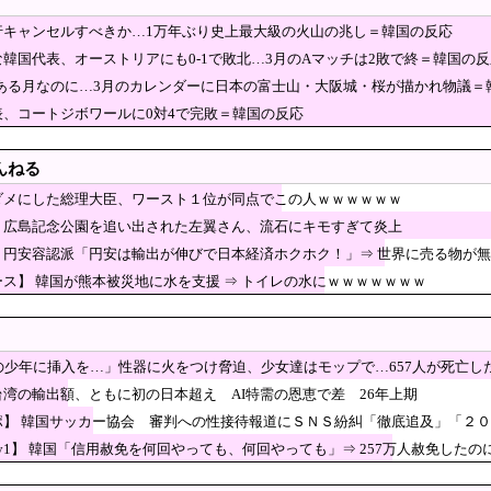
工場にて経営者が従業員に半年以上給料未払いした挙句高飛び。工場は空っぽに
行キャンセルすべきか…1万年ぶり史上最大級の火山の兆し＝韓国の反応
待に日本人審判も接待受けたみたいだよ」
韓国代表、オーストリアにも0-1で敗北…3月のAマッチは2敗で終＝韓国の反
0年間の出場権剥奪や過去ワールドカップ、オリンピ
節がある月なのに…3月のカレンダーに日本の富士山・大阪城・桜が描かれ物議＝
を海外メディアが報道！」
を…」性器に火をつけ脅迫、少女達はモップで…657人が死亡した韓
表、コートジボワールに0対4で完敗＝韓国の反応
田総裁「今後は女性の正社員化と外国人の人材活用が
んねる
」と吹聴したのを真に受けた中国人旅行客、だが代替
ダメにした総理大臣、ワースト１位が同点でこの人ｗｗｗｗｗｗ
平和記念公園で「座り込んで闘う！」と意気込むも… → 警察に完
】広島記念公園を追い出された左翼さん、流石にキモすぎて炎上
営陣、倉庫の商品を持ち出し「ドローン攻撃で焼失した」として処
】円安容認派「円安は輸出が伸びで日本経済ホクホク！」⇒ 世界に売る物が
下シェルター」整備を正式表明…小池百合子知事「多くの方が滞在、施設整備の効
ス】 韓国が熊本被災地に水を支援 ⇒ トイレの水にｗｗｗｗｗｗｗ
」カカオトークギフトで人気1位に返り咲きと報じられ論争に
トラ、原型どこ行った」
歳の少年に挿入を…」性器に火をつけ脅迫、少女達はモップで…657人が死亡し
イメージが墜落 [8/07]
台湾の輸出額、ともに初の日本超え AI特需の恩恵で差 26年上期
島市長は毎年、ロシアを嫌悪する『偽りの呪文』を繰り返し、日本人をゾンビ化さ
ポ】 韓国サッカー協会 審判への性接待報道にＳＮＳ紛糾「徹底追及」「２
湾有事で中立は不可能」中国に覚悟表明
ey1】 韓国「信用赦免を何回やっても、何回やっても」⇒ 257万人赦免した
1980km走行しギネス記録を達成、無駄な発電や送電ロスなくEVよりエコを証明