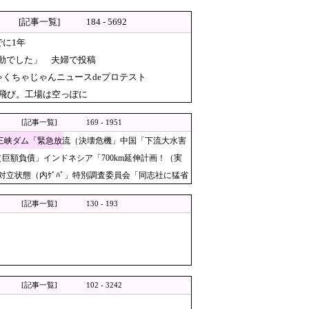
半数の株式を引き受ける
[記事一覧]
184 - 5692
FIFAだったがUEFA側は強硬姿
に1年
中で患者を全身で庇う医師らの咄嗟の行動
動でした」 夫婦で投稿
はや9条どころではなくなった」
くちゃじゃんニュースdeプロテスト
飛び。工場は空っぽに
[記事一覧]
169 - 1951
」三峡ダム「緊急放流（決壊危機」中国「下流大水害
額負債」インドネシア「700km延伸計画！（実
立状態（内ｹﾞﾊﾞ」特別調査委員会「同志社に猛省
…
[記事一覧]
130 - 193
り「極めて強い不満、苦情が寄
かなかったからそれかよ」と有
に → ネット「治安悪化の始まり」
[記事一覧]
102 - 3242
」→「どんな刺激的な味なん