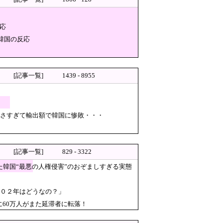
応
ック予選の記録削除を要求する
韓国の反応
国“最悪の人権侵害”のおぞましすぎる実
鍵」
[記事一覧]
1439 - 8955
旅行先が日本ほど安全ではなか
全排除されてしまう ………
理…ロシア当局が捜査！
無さすぎて輸出額で韓国に惨敗・・・
果高い」
[記事一覧]
829 - 3322
た韓国“最悪の人権侵害”のおぞましすぎる実態
せている」と主張
００２年はどうなの？」
のに60万人がまた延滞者に転落！