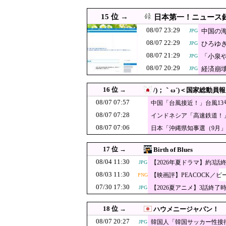
【速報】万年赤
08/07 17:10
JPG
15 位 →
日本第一！ニュース
FIFAとUEFA
08/07 17:09
08/07 23:29
中国の
JPG
勢を崩さず……
08/07 17:08
【動画】熊本病院、地
PNG
08/07 22:29
ひろゆ
JPG
に世界中から絶賛の
08/07 17:06
08/07 21:29
百田尚樹「今、日本という
PNG
「小泉
JPG
08/07 20:29
経済崩
JPG
08/07 17:00
【京都】女性の脳腫瘍摘出手
08/07 17:00
韓国人「ソン・フンミン、
JPG
16 位 →
/)；｀ω´)＜国家総動員報
08/07 17:00
【朗報】韓国人「日本の文
PNG
08/07 07:57
中国「台風接近！」台風1
（震え声」→
08/07 07:28
08/07 16:55
中国の「レアアース武器化」
インドネシア「高速鉄道！
質中止」→
08/07 07:06
日本「沖縄県知事選（9月
08/07 16:30
【サッカー】「“日本のイ
促す」→
08/07 16:29
トランプ氏、「出産旅行」
JPG
17 位 →
Birth of Blues
08/07 16:22
中国企業Zbtlink
08/04 11:30
JPG
【2026年夏ドラマ】約3話
JPG
08/03 11:30
【速報】熊本県
【映画評】PEACOCK／ピ
08/07 16:10
PNG
PNG
07/30 17:30
せられた」
【2026夏アニメ】3話終了
JPG
辺野古の防犯カ
08/07 16:09
権者を呆れさせ
08/07 16:09
【悲報】外国人グルー
PNG
18 位 →
ハウメニージャパン！
韓国人「その衝
08/07 16:05
08/07 20:27
JPG
韓国人「韓国サッカー性接
JPG