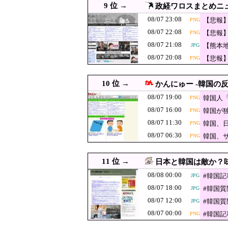
9 位 →
政経ワロスまとめニ
08/07 19:20
韓国と台湾の輸出額、
08/07 23:08
【悲報
PNG
【速報】福岡県知
08/07 19:10
JPG
アドバ
08/07 22:08
【悲報
PNG
ジャンポケ斎藤
08/07 19:09
人！」 
08/07 21:08
【熊本
JPG
が続出中
08/07 19:08
【悲報】財務省「レジ
JPG
しょ？
08/07 20:08
【悲報
PNG
けど？」ｗｗｗｗｗ
08/07 19:05
【これは酷い】反高市「平
PNG
からだよ」
10 位 →
08/07 19:00
かんにゅー -韓国の反
韓国人「人間冷蔵庫は
PNG
08/07 19:00
韓国人
PNG
08/07 19:00
共通する要因「若年」「低収
08/07 16:00
韓国が
PNG
08/07 19:00
韓国人「半導体偏重の逆襲…
JPG
08/07 11:30
韓国、
PNG
08/07 18:55
熊本県知事、オールドメディ
JPG
08/07 06:30
韓国、
PNG
08/07 18:51
石破茂前総理「ウク
JPG
08/07 18:31
韓国人「日本のアニメ
11 位 →
日本と韓国は敵か？味
08/08 00:00
08/07 18:29
経済大国の日本、世界に売
#韓国
JPG
JPG
08/07 18:00
#韓国
JPG
【悲報】今度はシ
08/07 18:10
JPG
08/07 12:00
#韓国
う」
JPG
08/07 18:09
韓国人「韓国人の日本への
JPG
08/07 00:00
#韓国
PNG
化石賞だの御高
08/07 18:09