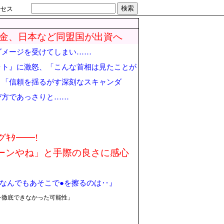
検索
セス
基金、日本など同盟国が出資へ
ダメージを受けてしまい……
ット』に激怒、「こんな首相は見たことが
→「信頼を揺るがす深刻なスキャンダ
び方であっさりと……
ｷﾀ━━!
ーンやね」と手際の良さに感心
らなんでもあそこで●を擦るのは‥』
を徹底できなかった可能性」