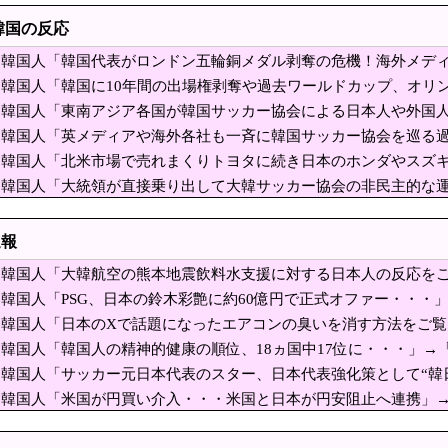
カー協会 2011～12年に国際審判員らを性接待
韓国の反応
相発言を批判、横浜駅西口で市民ら #高市小泉麻生めちゃくちゃじゃんニュースde
韓国人「韓国代表がロンドン五輪銅メダル剥奪の危機！海外メディ
クセルで投票者数の操作方法を指示…『数字合わせ』の組織的証拠を確保」
になり得る』と報道！」
韓国人「韓国に10年間の出場権剥奪や過去ワールドカップ、オリン
持ち出すか…中ロに備え「短距離戦術核」を検討！
式制裁を海外メディアが報道！」
韓国人「東南アジア各国が韓国サッカー協会による日本人や外国
プ大統領、出産旅行を禁じる大統領令「米国籍取得を
深刻なスキャンダル‥」
韓国人「英メディアや海外各社も一斉に韓国サッカー協会を巡る
失墜の危機‥」
の失敗だ」と日本を舞台にした某アメリカ産アニメが
韓国人「北米市場で売れまくりトヨタに続き日本のホンダやスズキ
録！」→「あまりにも見事なV字回復‥」
韓国人「大統領が直接乗り出して大韓サッカー協会の非民主的な
の記者「死傷者の情報を教えて！」 → 企業「個人情報は控えます
す‥」→「衝撃的な展開‥」
教えてよ？」
園を追い出された左翼さん、流石にキモすぎて炎上
速報
辱」したユーチューバーによる「正義連の名誉毀損」認める
韓国人「大韓航空の熊本地震飲料水支援に対する日本人の反応を
チケット」の販売開始、大人29,700円にｗｗｗｗｗｗｗｗｗ
韓国人「PSG、日本の鈴木彩艶に約60億円で正式オファー・・・」
おことば”
ﾙ）」「レギュラーとして出れるとは思わないけど、それでもやっ
韓国人「日本のXで話題になったエアコンの臭いを消す方法をご
？仏教系婚活イベントの競争率が過去最高に」→「女性257倍、男性166倍…」
韓国人「韓国人の精神的健康の順位、18ヵ国中17位に・・・」→
火大会、空の様子がおかしい」
韓国人「サッカー元日本代表のスター、日本代表強化策として“韓
はマジで良いと思う」「今すぐやったらガチでボコられるだろうね
韓国人「米国が円買い介入・・・米国と日本が円安阻止へ連携」
のフォトレジスト供給を停止できない理由 [8/7]
れ、勝っても負けても後味が悪い」
ｗ」「ウォンも救ってくれ・・・」
スト「原爆を二度と使わせてはならない」→リプ「も