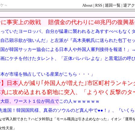
ケ～
About
|
RSS
|
巡回一覧
|
逆アク
ンに事実上の敗戦 賠償金の代わりに48兆円の復興
宣っていたヨーロッパ、自分が猛暑に襲われると為すすべべもなく
け自己顕示欲が強いんだ」と左派が『高木美帆氏に送られた包丁セ
……
各国が韓国サッカー協会による日本人や外国人審判接待を報道！」
動画にケチを付けたタレント、「正体バレバレよな」と黒電話の呼
日本が市場を独占している産業がこちら・・・」
】日本人が減り｢外国人が増えた｣市区町村ランキング
本丸に攻め込まれる窮地に突入、「ようやく反撃のタ
理大臣、ワースト１位が同点でこの人ｗｗｗｗｗｗ
先進国！韓国国民様、真昼のソウルのど真ん中で●●！』、『いく
なぜ再入館できた？ハビタ幹部は「モール職員は引き止めなかった」イオン「運用
女性天皇」