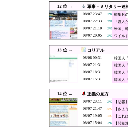
けてしまい……
08/07 18:08
【！】左派「広島平和
PNG
12 位 →
軍事・ミリタリー速
活動家では？」
08/07 18:07
【悲報】円安容認派「
PNG
08/07 23:47
徴集兵
JPG
08/07 22:33
韓国人「韓国サ
「盗人
08/07 18:05
JPG
JPG
08/07 21:19
れ…（ﾌﾞﾙﾌﾞﾙ
米国、
JPG
08/07 18:00
#韓国質問サイト 『
JPG
08/07 20:05
ワイル
JPG
08/07 18:00
【日本水産物輸入禁止に釈明
08/07 18:00
【人口】日本人が減り「外
13 位 →
コリアル
08/07 18:00
韓国人「多くを助けられず
JPG
08/08 00:31
韓国人
08/07 18:00
08/07 21:31
【朗報】韓国人「59年やっ
JPG
韓国人
08/07 18:31
韓国人
08/07 18:00
文在寅、航空未経験の娘婿
JPG
08/07 15:31
韓国人
08/07 17:55
中国にて、誰も欲しがらない
JPG
08/07 17:39
韓国人「ネイバーが4～6月
PNG
14 位 →
正義の見方
08/07 17:37
韓国陸軍の射撃訓練中
JPG
08/07 23:11
【悲報
JPG
08/07 17:29
【東大】2年連続赤字へ 
JPG
08/07 21:47
【さよ
PNG
08/07 19:05
韓国人「東南ア
08/07 17:25
【これ
PNG
JPG
ツッコ
るがす深刻なス
08/07 15:04
【閲覧
JPG
08/07 17:20
【東スポ】 韓国サッ