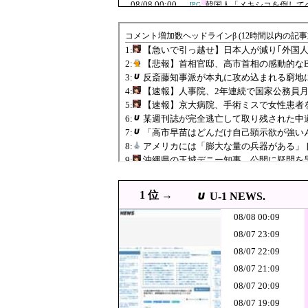
08/08 00:00
韓国人「メキシコを倒して
JPG
08/08 00:00
毛沢東、党内の「自己批判
JPG
08/07 23:59
【悲報】首相官邸、高市首
JPG
08/07 23:55
朝鮮日報 幻となった「女性天皇
JPG
08/07 23:47
徴集兵の20％は女性
JPG
韓国人「海外で韓
08/07 23:45
JPG
（ﾌﾞﾙﾌﾞﾙ」＝
08/07 23:29
中国の海警局と海軍の船が
JPG
08/07 23:11
【悲報】テレ朝「れいわ、
JPG
沖縄県の玉城デ
08/07 23:10
JPG
などに対するも
某週刊誌が完全
08/07 23:09
1 位 →
U-1 NEWS.
か……」と節操
08/07 23:08
【悲報】ショートスリ
PNG
08/08 00:09
的アドバイスに激昂 
08/07 23:00
【熊本地震】避難者の食生
08/07 23:09
08/07 22:09
08/07 23:00
韓国人「またサムスン電子
JPG
08/07 21:09
08/07 23:00
【衝撃】韓国人「エボシ御
JPG
08/07 20:09
08/07 22:55
GACKT、戦国時代のトイ
08/07 19:09