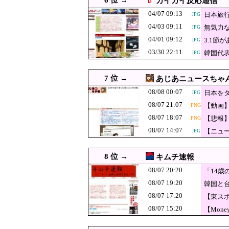
6 位 →
カイカイ反応通信
即ブロック
08/07 20:29
経済崩壊の中国・広東省の
JPG
04/07 09:13
日本旅
JPG
08/07 20:27
韓国人「韓国サッカー性接
JPG
04/03 09:11
無気力な
JPG
韓国人「韓国に1
08/07 20:25
JPG
04/01 09:12
3.1
JPG
FIFA公式制裁
03/30 22:11
08/07 20:20
「14歳の少年に挿入
韓国代
JPG
態
【速報】日銀植
08/07 20:10
JPG
7 位 →
あじあニュースちゃ
「日本は危険だ
08/07 20:09
08/08 00:07
日本を
JPG
った結果……
08/07 20:08
【悲報】極左活動家、
PNG
08/07 21:07
【動画
PNG
08/07 20:05
ワイルドベリーズ経
JPG
08/07 18:07
【悲報
PNG
08/07 20:00
【東京】東京駅近くに「地
08/07 14:07
【ニュー
JPG
08/07 20:00
韓国人「スタバ、何事！？
JPG
8 位 →
キムチ速報
08/07 20:00
【衝撃】韓国人「日本の軽
JPG
08/07 20:20
「14
08/07 19:55
韓国メディア 韓国サッカーの
08/07 19:20
韓国と
08/07 19:54
【悲報】ロシア報道官「広
JPG
08/07 17:20
【東ス
フィリピン「台
08/07 19:40
JPG
08/07 15:20
【Mon
08/07 19:29
日産e-power、無給油で
JPG