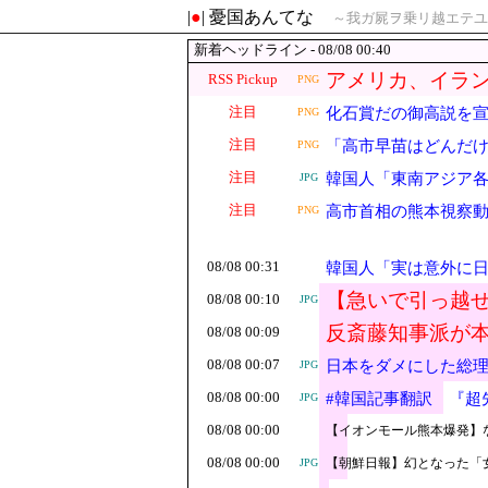
|
●
| 憂国あんてな
～我ガ屍ヲ乗リ越エテユ
新着ヘッドライン - 08/08 00:40
アメリカ、イラ
RSS Pickup
PNG
注目
化石賞だの御高説を
PNG
注目
「高市早苗はどんだ
PNG
ない」と言い張るも
注目
韓国人「東南アジア
JPG
ル‥」
注目
高市首相の熊本視察
PNG
08/08 00:31
韓国人「実は意外に
【急いで引っ越せ
08/08 00:10
JPG
反斎藤知事派が
08/08 00:09
する人が続出中
08/08 00:07
日本をダメにした総
JPG
08/08 00:00
#韓国記事翻訳 『超
JPG
08/08 00:00
【イオンモール熊本爆発】
08/08 00:00
【朝鮮日報】幻となった「
JPG