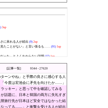
れくらい認められてるんだ…？
公開ではなく、公開タイミング
今度は宏池会に矛先を向けた
[記事一覧]
9344 - 27620
ガチギレし炎上 → 高須幹也医師の医学
のターンやね」と手際の良さに感心する人
、「今度は宏池会に矛先を向けたか……」
「ラッキー」と思って中を確認してみる
メが話題に、日本と韓国の両方に失礼すぎ
代替旅行先が日本ほど安全ではなかった結
になってる……」と衝撃を受ける人が続出