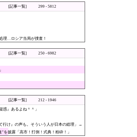
 → ネット特定班「女児？全学連のプロ
[記事一覧]
299 - 5812
すぎて輸出額で韓国に惨敗・・・
ら…」→「もはや自白だろこ
！米ソに支配さえされなければ・・』
処理…ロシア当局が捜査！
用」の過去
は？
[記事一覧]
250 - 6982
」
[記事一覧]
212 - 1946
火！
疑惑』あるよね＾＾」
判接待を報道！」→「信頼を揺
出て行け』の声も。そういう人が日本の総理」→
進”を披露「高市！打倒！式典！粉砕！」
２年はどうなの？」