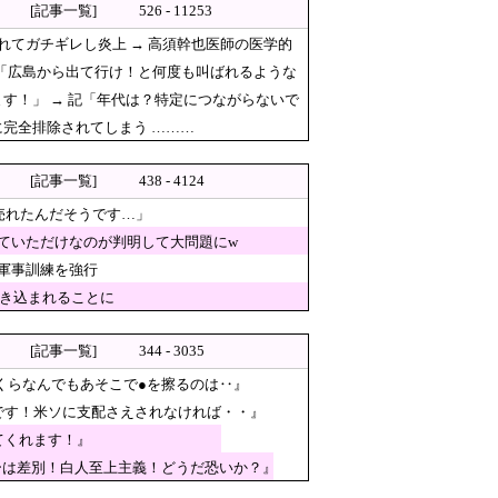
[記事一覧]
526 - 11253
てガチギレし炎上 → 高須幹也医師の医学的
策定へ
「広島から出て行け！と何度も叫ばれるような
ってる……」と衝撃を受ける人
す！」 → 記「年代は？特定につながらないで
てレシート見たら消費税はゼロになるんだ
に完全排除されてしまう ………
う人が日本の総理」→ツッコミ多数「石破さんの時
[記事一覧]
438 - 4124
れたんだそうです…」
売れたんだそうです…」
-東大と東北大が3万人を調査
ていただけなのが判明して大問題にw
軍事訓練を強行
巻き込まれることに
[記事一覧]
344 - 3035
くらなんでもあそこで●を擦るのは‥』
です！米ソに支配さえされなければ・・』
参議院議員「日本人ではないと思
てくれます！』
ーは差別！白人至上主義！どうだ恐いか？』
為すすべべもなくダメージを受