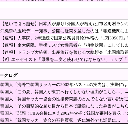
」中国国防省が防衛白書に反発…日本の新型軍国主義と批判！
中
氏、新党結成巡る”ブチギレ”投稿を謝罪「配慮に欠けた行動でした」 夫婦で投稿
がロンドン五輪銅メダル剥奪の危機！海外メディアが
【急いで引っ越せ】日本人が減り｢外国人が増えた｣市区町村ランキ
』と報道！」
2年連続で国家公務員月給3%増の「1万5056円」引き
沖縄県の玉城デニー知事、公開に疑問を呈したのは「報道機関に
東京駅で鍵が空いているコインロッカーが散見、「ラ
対するものだった」とよくわからない説明
【速報】人事院、2年連続で国家公務員月給3%増の「1万5056円」
【速報】京大病院、手術ミスで女性患者を「植物状態」にしてし
理が防弾ガラスやSPに守られてながら平和式典でスピーチして「
【速報】トランプ大統領、出産旅行を禁じる大統領令「米国籍取
殺到 ………
 トルコ３カ国 相互防衛協定締結
【P】エッセイスト「原爆を二度と使わせてはならない」→リプ「
電車と衝突 乗っていた男女3人は車を放置しダッシュで逃走中
ロック
価操作記者に『破滅する前に自首しろ』と警告！」→「お前が自首しろ」
トークログ
行ってる模様
韓国人「海外で韓国サッカーの2002年ベスト4の実力は、実際には
レハブ住宅」に世界から注文が殺到 その理由は？[8/7]
ﾌﾞﾙ」＝韓国の反応
韓国人「この夏、韓国人が東京へ行くしかない理由がこちら…」
あきこさん、離党報告&活動休止を宣言
（ﾌﾞﾙﾌﾞﾙ」＝韓国の反応
韓国人「韓国サッカー協会の性接待問題のとんでもない言い訳がこ
ﾙﾌﾞﾙ」＝韓国の反応
院、手術ミスで女性患者を「植物状態」にしてしまう
韓国人「その衝撃的な見た目から日本で話題になった弁当がこち
（ﾌﾞﾙﾌﾞﾙ」＝韓国の反応
韓国人「悲報：FIFA会長にさえ2002年W杯で韓国が審判を買収し
、韓国人が東京へ行くしかない理由がこちら…」→「
＝韓国の反応
」＝韓国の反応
韓国人「韓国サッカー協会の審判買収、遂に海外でも話題に…」→「2
値のある歴史遺産や伝統が残ってない本当の理由がこちら・・・」
ﾙ」＝韓国の反応