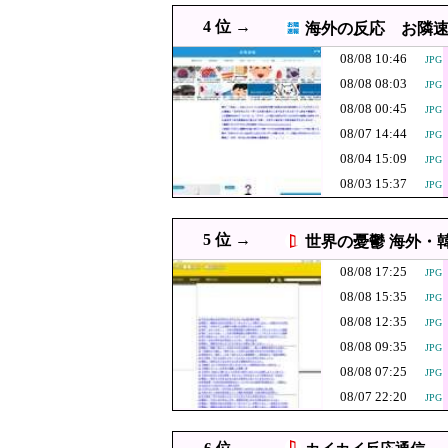
08/08 14:55
高市首相から、市場から、ア
4 位 →
海外の反応 お隣
「感動のフィナ
08/08 14:49
08/08 10:46
JPG
見ているような
08/08 14:29
東京駅近くに「地下シェル
JPG
08/08 08:03
JPG
08/08 14:28
【悲報】コメ卸大手さん、
JPG
08/08 00:45
JPG
08/08 14:24
日米のレアアース脱
JPG
08/07 14:44
JPG
08/04 15:09
08/08 14:20
小池百合子知事、今
JPG
08/03 15:37
JPG
習近平政権｢日本
08/08 14:10
JPG
国家予算が枯渇
08/08 14:09
5 位 →
世界の憂鬱 海外・
アリティありす
08/08 14:07
【ニュース】 広島記
PNG
08/08 17:25
JPG
韓国人「『日本
08/08 14:05
JPG
08/08 15:35
JPG
こちら…（ﾌﾞﾙﾌ
08/08 14:00
「差別でない」三重県知事
08/08 12:35
JPG
08/08 14:00
【早稲田】“無銭飲食”複数
08/08 09:35
JPG
08/08 14:00
韓国人「まさか…W杯視聴に
08/08 07:25
JPG
JPG
08/07 22:20
JPG
08/08 14:00
【衝撃】韓国人「大谷の今
JPG
08/08 13:55
中国SNS「アニメの世界が