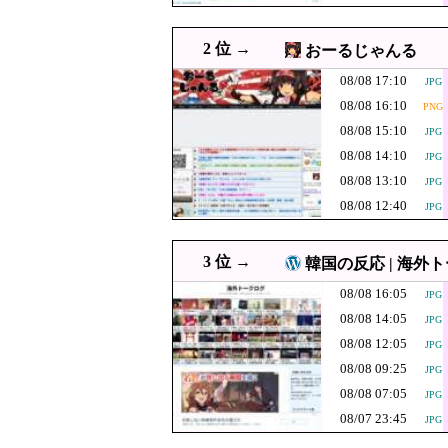
08/08 16:00
韓国大統領「無能な人間を
JPG
08/08 16:00
【朗報】韓国人「Jリーグ
JPG
2 位 →
おーるじゃんる
08/08 15:55
放課後、弓袋を背負って練習
08/08 17:10
JPG
「BYD RAC
08/08 15:49
08/08 16:10
PNG
RACCOの一番
08/08 15:47
【拡散希望】辺野古転覆事
PNG
08/08 15:10
JPG
08/08 14:10
08/08 15:38
JPG
北朝鮮の弾道ミサイ
JPG
08/08 13:10
JPG
韓国人「不適切接
08/08 15:35
JPG
08/08 12:40
JPG
が一斉に報道！
08/08 15:31
韓国人「本当にこれ
08/08 15:29
国連事務総長「お金があり
JPG
3 位 →
韓国の反応 | 海外
08/08 15:17
韓国人「韓国サッカー審判
JPG
08/08 16:05
JPG
【速報】習近平が
08/08 15:10
JPG
08/08 14:05
JPG
超が軍服姿で一
08/08 15:08
【悲報】Q：なぜ辺野
JPG
08/08 12:05
JPG
ｗｗｗｗｗｗｗｗｗ
08/08 15:00
08/08 09:25
「14歳の少年に挿入を…」
JPG
08/08 07:05
JPG
08/08 15:00
【琵琶湖三市同時花火大会
08/07 23:45
JPG
08/08 15:00
韓国人「イランとアメリカ
JPG