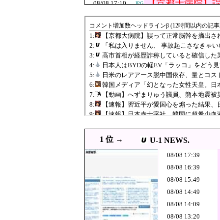
にも疑いの視線
【京都大病院】
08/08 17:10
JPG
ると判明
08/08 17:00
”サ終” 相次ぐスマホゲ
08/08 17:00
韓国人「17億ウォンのマ
JPG
08/08 16:55
日本赤十字社、韓国の緊急要請
08/08 16:52
日本人はBYDの軽E
JPG
高市首相が経歴
08/08 16:39
すが…」とツッ
08/08 16:38
【悲報】ﾈｯﾄ民「正
JPG
ｗｗｗｗｗｗｗｗｗ
08/08 16:30
韓国の人気コーヒーチェー
08/08 16:29
軽自動車に”軽油”を入れ
JPG
左翼市民団体、
08/08 16:10
PNG
1 位 →
U-1 NEWS.
が汚いんじゃ！
韓国人「現在、
08/08 16:05
JPG
08/08 17:39
は…？（ﾌﾞﾙﾌﾞ
08/08 16:05
【悲報】中道・立憲・公明
PNG
08/08 16:39
08/08 15:49
08/08 16:00
「外国人受け入れ反対」大幅増
JPG
08/08 14:49
08/08 16:00
韓国がサッカーの審判
PNG
08/08 14:09
08/08 16:00
【うさぎおいしい】「ウサ
08/08 13:20