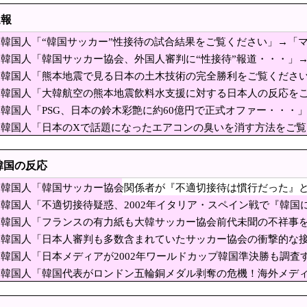
メリカから……「いじめ」を受ける日銀が「四面楚歌」を脱する「たった1つの正しい
速報
ーレだ」と某野党が達成した偉業に称賛の声が殺到、
韓国人「“韓国サッカー”性接待の試合結果をご覧ください」→「
気分に……
ター」整備を正式表明…小池百合子知事「多くの方が滞在、施設整備の効果高い」
が本当のベッドサッカーだ」
韓国人「韓国サッカー協会、外国人審判に“性接待”報道・・・」→
営業利益83％減 高値で買い込んだ米が売れず「損切り祭り」開幕へ
か？」「日本人が言ってたこと正しかったね・・・」「もうサッ
韓国人「熊本地震で見る日本の土木技術の完全勝利をご覧くださ
見ると日本人は何か適当に作る感じがしない・・・」「あれがま
中国依存、量とコストで行き詰まり…台湾メディア！
韓国人「大韓航空の熊本地震飲料水支援に対する日本人の反応を
韓国人「PSG、日本の鈴木彩艶に約60億円で正式オファー・・・」
年も朝鮮人虐殺に追悼文送らず 関東大震災「毎年同じ、全ての方
ﾙ）」「レギュラーとして出れるとは思わないけど、それでもやっ
韓国人「日本のXで話題になったエアコンの臭いを消す方法をご
に行くな｣国民「はい」→スシロー14時間待ちｗ
したロシアが山賊の真似事を開始、金銀貴金属じゃな
韓国の反応
ぎる……
念公園を追い出された左翼さん、流石にキモすぎて炎上
韓国人「韓国サッカー協会関係者が『不適切接待は慣行だった』と
ビールは絶対に飲まない！』と大騒ぎしていた時代が
疑いの視線が向けられる」
韓国人「不適切接待疑惑、2002年イタリア・スペイン戦で『韓
ﾞﾙ」＝韓国の反応
が表明、アンケ公表へ 諮問機関から「差別」指摘され回答の非公表を求める答申
に報道！」
韓国人「フランスの有力紙も大韓サッカー協会前代未聞の不祥事
の早大生が関与か 大学が異例の注意喚起
に発展してしまう‥」
韓国人「日本人審判も多数含まれていたサッカー協会の衝撃的な
の名前が次々と明るみに‥」
4900ウォン払えって？国民が殺到するはずが、NAVER結局有料化」→「見ないか
韓国人「日本メディアが2002年ワールドカップ韓国準決勝も調
に指摘‥」
韓国人「韓国代表がロンドン五輪銅メダル剥奪の危機！海外メディ
の成績、漫画でもこうはならない」
になり得る』と報道！」
現実に」日本の高校生の様子に「青春」「うらやましい」[8/8]