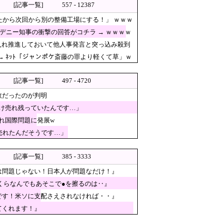
[記事一覧]
557 - 12387
下流の工場地帯に洪水流入で崩壊
たから次回から別の整備工場にする！」 ｗｗｗ
場に陥ってしまい……
デニー知事の衝撃の回答がコチラ → ｗｗｗｗ
うか？」 → ﾈｯﾄ「あなたの応援して
入れ推進しておいて他人事発言と突っ込み殺到
・・・」
 ﾈｯﾄ「ジャンポケ斎藤の罪より軽くて草」ｗ
理由がこちら…」→「これはダ
[記事一覧]
497 - 4720
敗だったのが判明
題じゃない！日本人が問題なだけ！』
け売れ残っていたんです…」
れ国際問題に発展w
売れたんだそうです…」
[記事一覧]
385 - 3333
は問題じゃない！日本人が問題なだけ！』
くらなんでもあそこで●を擦るのは‥』
です！米ソに支配さえされなければ・・』
てくれます！』
へ