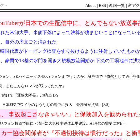
ケ～
About
|
RSS
|
巡回一覧
|
逆アク
ouTuberが日本での生配信中に、とんでもない放送事
入れた米卸大手、米価下落によって決算が凄まじいことになってい
男、自分の序文ごと消された
韓国代表がドーピング検査をすり抜けるように注射していたものがこ
、豪雨で13基の水門を開き大規模放流開始か 下流の工場地帯に洪
ウォン、SKハイニックス400万ウォンまで行くのか…証券街で『依然として過小評
聞、まだこんなロマンが残ってたのか」
け続けて「運輸大隊長」と呼ばれる
日本EEZでワイヤのようなもの海中に投入 外務省が抗議 ［8/8]
ん、 事故起こさなきゃいい」と保険加入を勧められ
したとして……
4兆ウォン投資で龍仁・清州に大規模半導体工場建設…AI時代の需要に対応」
ッカー協会関係者が『不適切接待は慣行だった』と衝