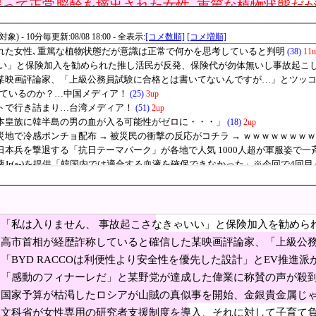
が向けられる」
誤って正常脳幹を摘出された女性､重篤な植物状態だ
ーム、倒産も急増 過去最多ペースで推移 「当たれば一攫千金」過去の時代に
ンション持ちも基礎年金受給対象？おかしいだろ！」政府の基礎年金改革案に物議
に応じ超希少血液「Jr(a-)」を提供＝韓国SNS「本当にありがたい」[8/8]
V「ラッコ」をどう見ているのか？…中国メディア！
詐称していると確信した某映画評論家、「上級公務員
コミを受けまくり……
規ディーラーで車検を頼んだら担当整備士が「グエン」さんだったか
ｗｗｗｗｗ
ン「ペクスダバン」が日本初上陸！東京・新橋に1号店オープン
ちゃ絶対ダメ～！ セルフスタンドで後を絶たない「誤給油トラブル」！
広島では通用せず「人殺しの汚い足で広島の土を踏む
」「ワシらが広島県民じゃ」
日本でとんでもない進化を遂げている韓国料理がこち
「私は入りません、 事故起こさなきゃいい」と保険加入を勧めら
ﾙ」＝韓国の反応
が合流めぐり食い違い・・・立憲執行部「中道と公明が立憲に合流する案もあるぞ
し事故起こしたとして……
高市首相が経歴詐称していると確信した某映画評論家、「上級公
が…」とツッコミを受けまくり……
56.3(%) 東大調査 前回から20ポイント以上の爆増
「BYD RACCOは利便性より安全性を優先した設計」とEV推進派
一番の特徴よな
「感動のフィナーレだ」と某野党が達成した偉業に称賛の声が殺
を買収したのはガチだった！ 審判を性接待して以降は7戦無敗だ
るような気分に……
国家予算が枯渇したロシアが山賊の真似事を開始、金銀貴金属じ
ギの島」生態系に異変、観光客「過剰な餌やり」で増えた思わぬ「敵」…ウサギ襲
ィありすぎる……
文科省が女性専用の研究者支援制度を導入、それに対して子育て