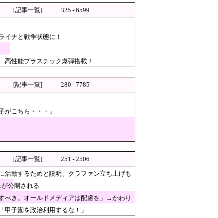
」宣言に】「説明責任どうなった？」とツ
[記事一覧]
325 - 6599
ライナと戦争状態に！
売れ残っていたんです…」
…高性能プラスチック爆弾搭載！
行中、今の価値観に照らせば……
[記事一覧]
280 - 7785
港職員が蹴り落とす 偶然起爆せ
子がこちら・・・」
がコチラ → ｗｗｗｗｗｗｗｗｗｗｗｗｗ
[記事一覧]
251 - 2506
に活動するためと説明、クラファン立ち上げも
.が公開される
サージ効果は間違いないねｗ」
すべき。オールドメディアは配慮を」→かわり
「甲子園を政治利用するな！」
や社内ルール運用が徹底できな