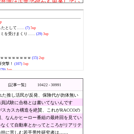
が意識は正常で何かを思考してい
試験に合格とは書いてないんで
ら次回から別の整備工場にする！」 ｗｗ
な！」→広島県民「お前らの方
[記事一覧]
10422 - 30991
ら…」→「これは旨いので
れた推し活民が反発、保険代が勿体無い
」
務員試験に合格とは書いてないんです
がスカスカ構造を絶賛、これがRACCOの
到、なんかヒーロー番組の最終回を見てい
ったのが判明
ゃなくて自動車とかってところがリアリテ
い口でくわえる姿も 大久野島
負担に苦しむ若手男性研究者は……