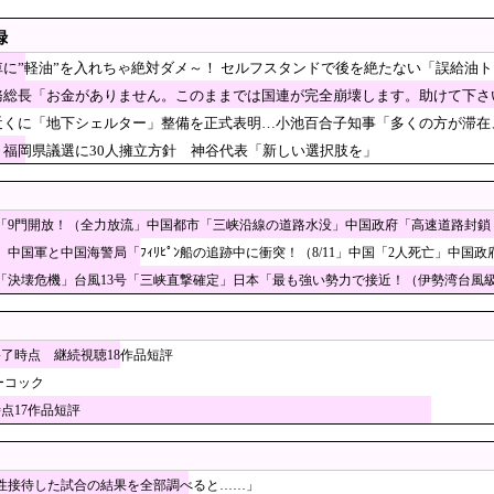
認める
リポスト欄が高市批判の「オールスター状態」で埋め尽くされている
録
% 25年度、コメ消費減響く
車に”軽油”を入れちゃ絶対ダメ～！ セルフスタンドで後を絶たない「誤給油
の船が衝突で2人死亡、事故から約1年を経て公表…南シナ海でフ
務総長「お金がありません。このままでは国連が完全崩壊します。助けて下さ
震発生…熊本総合病院の例のカメラ映像、ノーカットver.が公開される
近くに「地下シェルター」整備を正式表明…小池百合子知事「多くの方が滞在
-2戦闘機に正体不明の大型ミサイル確認 迎撃火器回避
、福岡県議選に30人擁立方針 神谷代表「新しい選択肢を」
機能停止に陥りつつあると関係者が告白、特に役に立
ー協会、W杯・五輪予選で外国審判員や監督官を性接待！！！！
「9門開放！（全力放流」中国都市「三峡沿線の道路水没」中国政府「高速道路封鎖
せに向かった夫婦「何度も何度も追突され…何が目的か本当に理解できない」東名高速
年」中国軍と中国海警局「ﾌｨﾘﾋﾟﾝ船の追跡中に衝突！（8/11」中国「2人死亡」中
「決壊危機」台風13号「三峡直撃確定」日本「最も強い勢力で接近！（伊勢湾台風級
ダナンカフェで暴れるオーストラリア人、一体何が…」→「ベトナムを見習え」
門女子校、漫画のままかよ」
審判への性接待疑惑＝韓国ネット「信じられない」「要求した審判もおかしい」［8/
終了時点 継続視聴18作品短評
熊本】一転して話が変わってくる「従業員の避難誘導
ーコック
いた疑い
時点17作品短評
審判も多数含まれていたサッカー協会の衝撃的な接待
次々と明るみに‥」
日本の”天国”と呼ばれている場所がこちら・・・」
賃上げを日本に定着させる」 →国家公務員月給3.51％増へ 地方公務員も追随する
性接待した試合の結果を全部調べると……」