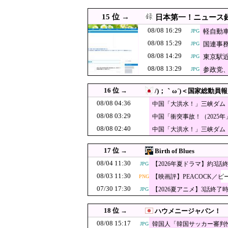
かった可能性を
08/08 10:38
【悲報】蓮舫さん、X
PNG
15 位 →
日本第一！ニュース
08/08 10:29
【食料自給率】過去最低37
JPG
08/08 16:29
軽自動
JPG
08/08 10:26
中国海警局と中国海軍
JPG
08/08 15:29
国連事
JPG
08/08 10:14
08/08 14:29
【必見動画】手術中に熊本地
PNG
東京駅
JPG
08/08 13:29
【速報】岐阜のF
参政党
JPG
08/08 10:10
JPG
イルか
国連が事実上の
08/08 10:09
16 位 →
/)；｀ω´)＜国家総動員報
た結果……
08/08 10:07
【速報】韓国サッカ
PNG
08/08 04:36
中国「大洪水！」三峡ダム
発生」→
08/08 03:29
08/08 10:00
【静岡】結婚式の衣装合わ
中国「衝突事故！（2025
（2026年」→
08/08 02:40
中国「大洪水！」三峡ダム
08/08 10:00
韓国人「上半身裸で深夜の
JPG
代未聞」→
08/08 10:00
【衝撃】韓国人「日本の名
JPG
17 位 →
Birth of Blues
08/08 09:55
韓国サッカー協会に外国人
08/04 11:30
【2026年夏ドラマ】約3話
JPG
08/03 11:30
【イオンモール
【映画評】PEACOCK／ピ
08/08 09:40
PNG
JPG
07/30 17:30
規定に抵触して
【2026夏アニメ】3話終了
JPG
韓国人「日本人
08/08 09:35
JPG
人審判の名前が
08/08 09:31
韓国人「韓国人の間で
18 位 →
ハウメニージャパン！
08/08 09:29
08/08 15:17
高市総理「物価上昇を上回る
JPG
韓国人「韓国サッカー審判
JPG