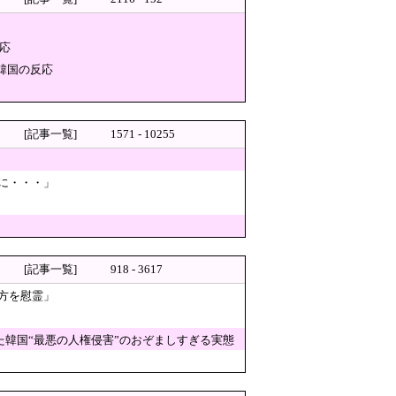
れ推進しておいて他人事発言と突っ込み殺
応
韓国の反応
に苦しむ若手男性研究者は……
高性能プラスチック爆弾搭載！
[記事一覧]
1571 - 10255
適合する血液を確保できなかっ
に・・・」
乗ってSNSで活動するな」と
[記事一覧]
918 - 3617
待疑惑→ロンドン五輪は銅メダ
方を慰霊」
ﾈｯﾄ「ジャンポケ斎藤の罪より軽くて草」
細に報道！」→「国際的スキャ
た韓国“最悪の人権侵害”のおぞましすぎる実態
がこちら・・・」