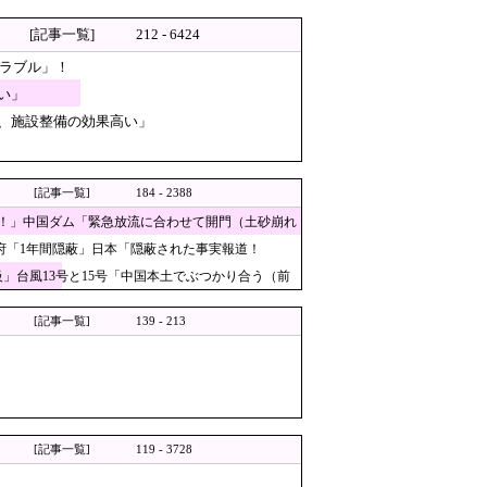
とネットで話題に → ………
[記事一覧]
212 - 6424
トラブル」！
ィリピン船を追跡中！
い」
、施設整備の効果高い」
を備えた1000km級の変態ミサ
たないくせに高給だけ毟り取っ
[記事一覧]
184 - 2388
！」中国ダム「緊急放流に合わせて開門（土砂崩れ
で続いた約1.7キロの追突
国政府「1年間隠蔽」日本「隠蔽された事実報道！
」台風13号と15号「中国本土でぶつかり合う（前
[記事一覧]
139 - 213
8］
の証言が複数」イオン側が社内
リストに衝撃の声！」→「日本
[記事一覧]
119 - 3728
見通し