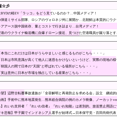
衆院議員、れいわ離党＆活動休止を発表 → 過去の「スジを通す
報☆彡
ｗｗｗｗｗ
」ブーム
はBYDの軽EV「ラッコ」をどう見ているのか？…中国メディア！
の弾道ミサイル部隊、ロシアのヴォロネジ州に展開か…北朝鮮は本質的にウク
足になった沖縄のスーパーに行ってみたら、なぜか辛ラーメンだけ
レアアース脱中国依存、量とコストで行き詰まり…台湾メディア！
の内閣改造で目論む「麻生支配からの脱却」…茂木敏充氏も小林鷹之氏もクビ
空港のウクライナ輸送機に自爆ドローン接近、見つけた空港職員が蹴り落とす
”現代にふさわしい表現”に強制変更される事態が進
立秋になるか…日中の最高39度の猛暑が襲来」
タ本社前でゴルフクラブを振り回し逮捕…韓国
「本当にこれだけは日本がうらやましいと感じるものがこちら・・・」
ロ未遂】ウクライナ機に爆発物搭載ドローン接近→空
「日本は市民意識が高くて他人に迷惑をかけないというけど、実際の現地の様
「高性能C4搭載していた」
「韓国人の間で日本の”天国”と呼ばれている場所がこちら・・・」
議員、熊本地震被災地で冷感ポンチョ配布 → 被災民の衝撃の反応
「実は意外に日本が市場を独占している産業がこちら・・・」
幅増 東大調査、若い世代で多く
す中、K-ワクチンがアフリカを守る」と話題に
、3倍速く焼けるやつだ」
希望】辺野古転覆事故遺族が「全容解明と再発防止を求める会」設立 継続的
題を関西外大教授に聞く 李大統領に「政治利用」の過去［8/7］
動画】手術中に熊本地震発生…熊本総合病院の例のカメラ映像、ノーカットver
ッカー”性接待の試合結果をご覧ください」→「マッ
ち】れいわ支持者「『れいわ信者』『れいわ知能』は差別的。放送禁止用語に
タリの名称が爆誕してしまうw
ベッドサッカーだ」
ツキ悲報】甲子園でインドネシア人選手が始球式→日本保守党・百田尚樹代表
イオン「ハビタとのやり取りは確認できず」も、抑止