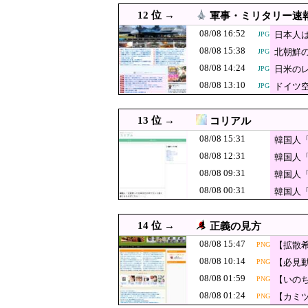
08/08 11:38
【悲報】大石あきこ前
JPG
12 位 →
軍事・ミリタリー速
ッコミ殺到 ｗｗｗｗ
08/08 11:30
米国・欧州でも「韓国旅行
JPG
08/08 16:52
日本人
JPG
08/08 15:38
北朝鮮
08/08 11:30
JPG
韓国人「台風で品不
PNG
08/08 14:24
日米の
JPG
08/08 11:29
【女性自身】高市首相、秋
JPG
08/08 13:10
ドイツ
JPG
日本の古典作品が
08/08 11:26
08/08 11:26
韓国人「観測史上最も暑い
PNG
13 位 →
コリアル
08/08 11:20
日本人女性がYGエン
08/08 15:31
韓国人
【ドイツ空港テ
08/08 11:10
08/08 12:31
JPG
韓国人
ず最悪の事態回避
08/08 09:31
韓国人
08/08 11:08
【動画】へずまりゅう
PNG
08/08 00:31
韓国人
ｗｗｗ
08/08 11:00
「外国人受け入れ反対」大
08/08 11:00
韓国人「世界が門戸を閉ざ
JPG
14 位 →
正義の見方
08/08 11:00
【朗報】韓国人「この鉄板
JPG
08/08 15:47
【拡散
PNG
08/08 10:55
準備
韓国のCPTPP加盟への課
08/08 10:14
【必見
PNG
08/08 01:59
韓国人「“韓国サ
08/08 10:46
【いの
PNG
JPG
にピッ
「これが本当の
08/08 01:24
【カミ
PNG
【再入館問題】
08/08 10:40
JPG