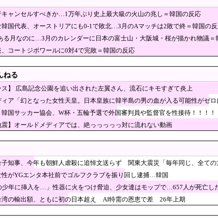
ん・おばあちゃん、半数以上がSNSを使いこなしていたｗｗｗｗｗ
行キャンセルすべきか…1万年ぶり史上最大級の火山の兆し＝韓国の反応
臣「外国人が予想以上に増えている！」 ← 自民党が自ら受け入
韓国代表、オーストリアにも0-1で敗北…3月のAマッチは2敗で終＝韓国の反
ｗｗｗｗｗｗ
人擁立方針 神谷代表「新しい選択肢を」
節がある月なのに…3月のカレンダーに日本の富士山・大阪城・桜が描かれ物議＝
用の研究者支援制度を導入、それに対して子育て負担
表、コートジボワールに0対4で完敗＝韓国の反応
イナ輸送機に自爆ドローン接近、見つけた空港職員が蹴り落とす…
んねる
字社、韓国に超希少血液Jr(a-)を提供「韓国内では
ース】 広島記念公園を追い出された左翼さん、流石にキモすぎて炎上
目
 積極財政に「日本売り」危機 高市政権「悲願」に固執
ディア「幻となった女性天皇。日本皇族に韓半島の男の血が入る可能性がゼロ
、責任を痛感し深く謝罪」→「不正選挙だ！再選挙しろ！」
】韓国サッカー協会、W杯・五輪予選で外国審判員や監督官を性接待！！！！
対」大幅増 若い世代で多く [8/8]
地震】オールドメディアでは、絶っっっっっ対に流れない動画
近くで呼び止められた元毎日新聞記者、「元毎日と名
い……
ッカー協会『すでに時効だ』、外国人審判らへ性的接
「審判の国籍は日本、UAE、イラン」
合子知事、今年も朝鮮人虐殺に追悼文送らず 関東大震災「毎年同じ、全ての
殺事件、26歳の女性被告に懲役6年「司法の女割」批判が紛糾 → 
女性がYGエンタ本社前でゴルフクラブを振り回し逮捕…韓国
ｗｗｗｗｗｗｗ
スの有力紙も大韓サッカー協会前代未聞の不祥事を詳
歳の少年に挿入を…」性器に火をつけ脅迫、少女達はモップで…657人が死亡し
てしまう‥」
意識が高くて他人に迷惑をかけないというけど、実際の現地の様子
台湾の輸出額、ともに初の日本超え AI特需の恩恵で差 26年上期
人の定着意欲をそぐな