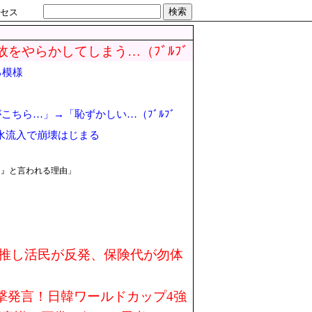
検索
セス
故をやらかしてしまう…（ﾌﾞﾙﾌﾞ
る模様
ちら…」→「恥ずかしい…（ﾌﾞﾙﾌﾞ
水流入で崩壊はじまる
価』と言われる理由」
た推し活民が反発、保険代が勿体
撃発言！日韓ワールドカップ4強