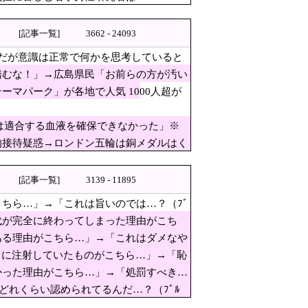
会長と監督を批判か
[記事一覧]
3662 - 24093
/8]
だが意識は正常で何かを思考していると
スカスカ構造を絶賛、これが
踏むな！」→広島県民「お前らの方が汚い
クラファン立ち上げも準備
マパーク」が各地で人気 1000人超が
イナと戦争状態に！
では適合する血液を確保できなかった」※
奪われた』と欧州の大手メディア
的接待疑惑→ロンドン五輪は銅メダルはく
[記事一覧]
3139 - 11895
ちら…」→「これは旨いのでは…？（ﾌﾞ
ーク」が各地で人気 1000人
代が完全に終わってしまった理由がこち
ー知事の衝撃の回答がコチラ → ｗｗｗ
ある理由がこちら…」→「これはダメなや
のおぞましすぎる実態
うに注射していたものがこちら…」→「恥
かった理由がこちら…」→「処罰すべき…
治体は「関与してない」と声明
どれくらい認められてるんだ…？（ﾌﾞﾙ
」