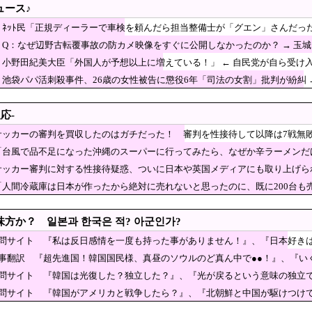
ュース♪
ダム、豪雨で13基の水門を開き大規模放流開始か 
】ﾈｯﾄ民「正規ディーラーで車検を頼んだら担当整備士が「グエン」さんだっ
れる番組ばかり作ったフジテレビ、自業自得すぎる立
ｗｗｗｗｗｗｗｗｗｗ
】Q：なぜ辺野古転覆事故の防カメ映像をすぐに公開しなかったのか？ → 玉城
「防弾ガラスの中で平和式典スピーチした総理がこれまでいたんだろ
ｗｗｗｗｗｗｗｗ
】小野田紀美大臣「外国人が予想以上に増えている！」 ← 自民党が自ら受け
ましたよ？」ｗｗｗｗｗ
なった女性天皇。日本皇族に韓半島の男の血が入る可能性がゼロに
ｗｗｗｗｗｗｗｗｗｗｗ
池袋パパ活刺殺事件、26歳の女性被告に懲役6年「司法の女割」批判が紛糾 →
ｗｗｗｗｗｗｗｗｗｗｗｗ
裂大きな25号ソロホームラン！」
がクウェート戦で行った審判買収が本当に深刻である
応-
ﾌﾞﾙ」＝韓国の反応
サッカーの審判を買収したのはガチだった！ 審判を性接待して以降は7戦無
私は反日感情を一度も持った事がありません！』、『日本好きは問
「台風で品不足になった沖縄のスーパーに行ってみたら、なぜか辛ラーメンだ
面会決定も…発言不可、握手のみ 8月9日長崎の被爆体験者「何のために」
サッカー審判に対する性接待疑惑、ついに日本や英国メディアにも取り上げら
ッコ」をどう見ているのか―中国メディア
「人間冷蔵庫は日本が作ったから絶対に売れないと思ったのに、既に200台も
ン・ガイ、18歳差を乗り越え熱愛を認める」→「羨ましいけど…」
当屋の貼り紙、最後の一行がずるい」
方か？ 일본과 한국은 적? 아군인가?
、ネタ元は宗教団体の無償労働だった
質問サイト 『私は反日感情を一度も持った事がありません！』、『日本好き
記事翻訳 『超先進国！韓国国民様、真昼のソウルのど真ん中で●●！』、『い
エジプト国籍の男性を不起訴処分 鳥取地検 [8/8]
質問サイト 『韓国は光復した？独立した？』、『光が戻るという意味の独立
トルコ3カ国が共同防衛協定締結…「イスラム版NATO」指摘も！
質問サイト 『韓国がアメリカと戦争したら？』、『北朝鮮と中国が駆けつけ
、オイルマネー◯兆円が転がり込んでガチで東北最強