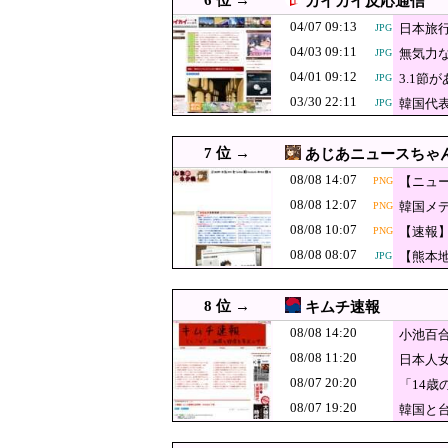
6 位 →
カイカイ反応通信
08/08 13:39
【朗報】日本のおじいちゃ
JPG
04/07 09:13
日本旅
JPG
08/08 13:38
【悲報】小野田紀美大
JPG
04/03 09:11
無気力な
JPG
到 ｗｗｗｗｗｗｗｗ
08/08 13:29
参政党、福岡県議選に30
JPG
04/01 09:12
3.1
JPG
文科省が女性専
03/30 22:11
08/08 13:20
韓国代
JPG
08/08 13:10
ドイツ空港のウクラ
JPG
7 位 →
あじあニュースちゃ
【速報】日本赤十
08/08 13:10
JPG
08/08 14:07
【ニュ
PNG
た」※今回で4回
08/08 13:00
財源なき減税、揺らぐ信認
08/08 12:07
韓国メ
PNG
08/08 13:00
韓国人「投票用紙不足問題
JPG
08/08 10:07
【速報
PNG
08/08 12:55
東大調査「外国人受け入れ反
08/08 08:07
【熊本
JPG
後輩記者に歩道橋
08/08 12:52
要求されてしま
8 位 →
キムチ速報
【速報】韓国サ
08/08 12:40
JPG
08/08 14:20
ルはく奪の可能性
小池百
08/08 12:38
【悲報】池袋パパ活刺
PNG
08/08 11:20
日本人
ｗｗｗｗｗｗｗｗｗ
韓国人「フラン
08/08 12:35
JPG
08/07 20:20
「14
ンダルに発展し
08/08 12:31
韓国人「日本は市民
08/07 19:20
韓国と
08/08 12:29
［社説］永住厳格化で外国
JPG