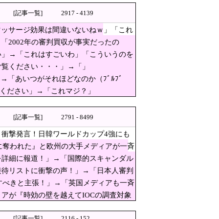
方法」とは何か [8/8]
[記事一覧]
2917 - 4139
なんかヒーロー番組の最終回を
マッサージ効果は間違いないねｗ」「これ
「2002年の審判買収が事実だったの
カー代表、サッカー協会解散しよう」
い」→「これはすごいわ」「こういうのを
さに経験値である」
ご覧ください・・・」→「」
→「あいつがそれほどなのか（ﾌﾞﾙﾌﾞ
を慰霊」
ぱり羨ましいね」
覧ください」→「これマジ？」
くて自動車とかってところがリ
[記事一覧]
2791 - 8499
衝撃発言！日韓ワールドカップ4強にも
完全に終わってしまった理由が
国に奪われた』と欧州の大手メディアが一斉
！
を詳細に報道！」→「国際的スキャンダル
接待リストに衝撃の声！」→「日本人審判
ら大丈夫」
査すべきと主張！」→「英国メディアも一斉
アが『時効の壁を越えてIOCの調査対象
[記事一覧]
2116 - 152