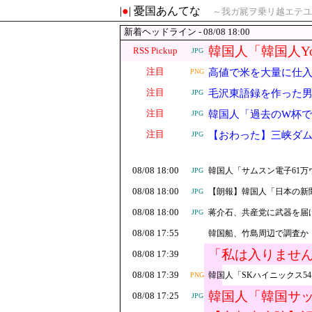
|
●
| 憂国あんてな
～我ガ屍ヲ乗リ越エテユ
新着ヘッドライン - 08/08 18:00
韓国人「韓国人Y
RSS Pickup
JPG
ﾙ」＝韓国の反応
注目
高値で米を大量に仕
PNG
注目
毛沢東語録を作った
JPG
注目
韓国人「過去のW杯で
JPG
ﾙ」＝韓国の反応
注目
【おわった】三峡ダム
JPG
08/08 18:00
韓国人「サムスン電子61万
JPG
08/08 18:00
【朗報】韓国人「日本の新
JPG
08/08 18:00
蒋介石、共産党に武器を届
JPG
08/08 17:55
韓国船、竹島周辺で調査か 
「私は入りませ
08/08 17:39
無いし事故起こ
08/08 17:39
韓国人「SKハイニックス5
PNG
韓国人「韓国サ
08/08 17:25
JPG