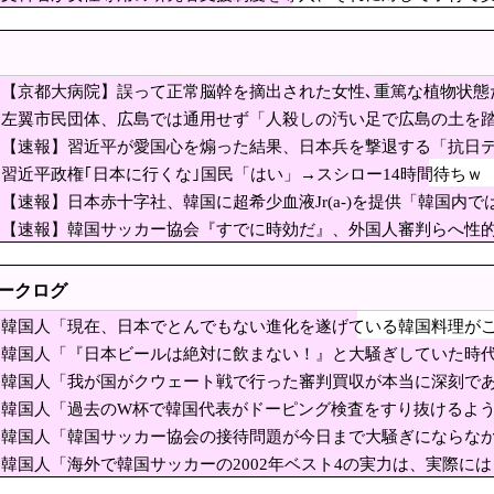
指揮官に選べば結果は火を見るより明らか」サッカー代表チームの敗退に激怒、協
のこの監督、経歴がおかしい」
へ向かう女子高生に中国SNS「青春」「うらやましい」「アニメの世界が現実に」[8
【京都大病院】誤って正常脳幹を摘出された女性､重篤な植物状態
COは利便性より安全性を優先した設計」とEV推進派が
判明
左翼市民団体、広島では通用せず「人殺しの汚い足で広島の土を
の特徴よな
んじゃ！」「ワシらが広島県民じゃ」
故遺族が「全容解明と再発防止を求める会」設立 継続的に活動するためと説明、
【速報】習近平が愛国心を煽った結果、日本兵を撃退する「抗日テー
軍服姿で一斉突撃！
習近平政権｢日本に行くな｣国民「はい」→スシロー14時間待ちｗ
ル部隊、ロシアのヴォロネジ州に展開か…北朝鮮は本質的にウクラ
【速報】日本赤十字社、韓国に超希少血液Jr(a-)を提供「韓国内
待疑惑、2002年イタリア・スペイン戦で『韓国に
今回で4回目
【速報】韓国サッカー協会『すでに時効だ』、外国人審判らへ性
」
だけは日本がうらやましいと感じるものがこちら・・・」
奪の可能性「審判の国籍は日本、UAE、イラン」
ません。このままでは国連が完全崩壊します。助けて下さい」
トークログ
性接待した試合の結果を全部調べると……」
韓国人「現在、日本でとんでもない進化を遂げている韓国料理がこ
愛国心を煽った結果、日本兵を撃退する「抗日テーマパ
ﾙﾌﾞﾙ」＝韓国の反応
韓国人「『日本ビールは絶対に飲まない！』と大騒ぎしていた時
斉突撃！
古転覆事故の防カメ映像をすぐに公開しなかったのか？ → 玉城デニ
ら…（ﾌﾞﾙﾌﾞﾙ」＝韓国の反応
韓国人「我が国がクウェート戦で行った審判買収が本当に深刻で
ｗｗｗ
つ…（ﾌﾞﾙﾌﾞﾙ」＝韓国の反応
性器に火をつけ脅迫、少女達はモップで…657人が死亡した韓国“最悪の人権侵害”
韓国人「過去のW杯で韓国代表がドーピング検査をすり抜けるよ
ずかしい…（ﾌﾞﾙﾌﾞﾙ」＝韓国の反応
韓国人「韓国サッカー協会の接待問題が今日まで大騒ぎにならな
】花火大会は本当に開催されるのか…ＨＰで観覧券販売も消防への申請なし、３自
（ﾌﾞﾙﾌﾞﾙ」＝韓国の反応
韓国人「海外で韓国サッカーの2002年ベスト4の実力は、実際には
、停戦協議で食い違い…トランプは『交渉中』と主張するもイランは『連絡なし』
ﾌﾞﾙ」＝韓国の反応