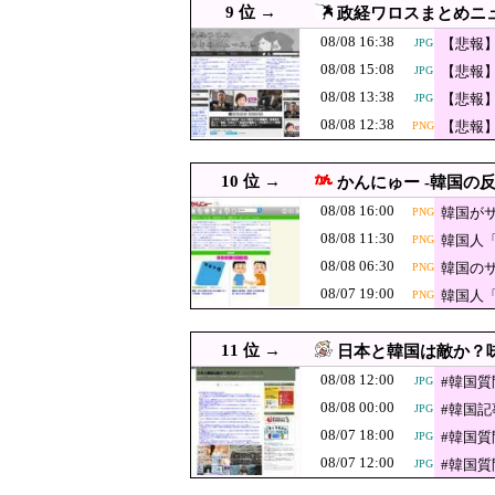
9 位 →
政経ワロスまとめニ
【おわった】三峡
08/08 12:10
JPG
はじまる
08/08 16:38
【悲報
JPG
視聴者に嫌がら
08/08 12:09
ｗｗｗ
08/08 15:08
【悲報
JPG
08/08 12:08
【高市ガーｗ】研究者
PNG
ｗｗｗ
08/08 13:38
【悲報
JPG
た石破前総理もして
08/08 12:07
韓国メディア「幻と
PNG
ｗｗｗ
08/08 12:38
【悲報】
PNG
08/08 12:07
ｗｗｗ
韓国人「村上宗隆パワー炸
JPG
韓国人「我が国
10 位 →
08/08 12:05
かんにゅー -韓国の反
JPG
メなやつ…（ﾌﾞﾙ
08/08 16:00
韓国が
PNG
08/08 12:00
#韓国質問サイト 『
JPG
08/08 11:30
韓国人
PNG
08/08 12:00
「非常に残念」高市総理と
08/08 06:30
韓国の
PNG
08/08 12:00
日本人はBYDの軽EV「ラ
08/07 19:00
韓国人
PNG
08/08 12:00
韓国人「チャン・ギハとユ
JPG
08/08 12:00
【衝撃】韓国人「日本の弁
11 位 →
JPG
日本と韓国は敵か？味
08/08 12:00
08/08 12:00
「経営の神様」の水道哲学
#韓国
JPG
08/08 00:00
#韓国
JPG
08/08 11:55
わいせつな行為疑いで逮捕 
08/07 18:00
#韓国
JPG
08/08 11:48
サウジ・パキスタン・
JPG
08/07 12:00
#韓国
JPG
【速報】秋田県
08/08 11:40
JPG