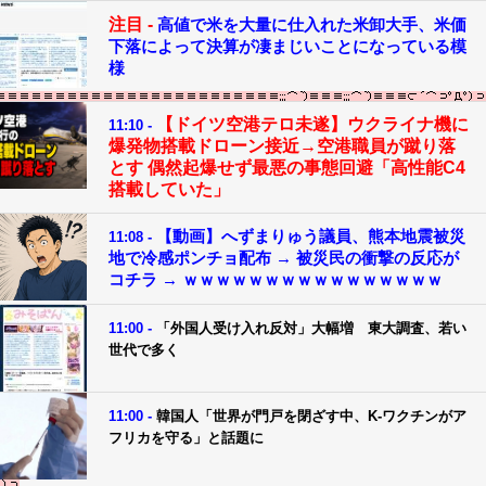
注目 -
高値で米を大量に仕入れた米卸大手、米価
下落によって決算が凄まじいことになっている模
様
【ドイツ空港テロ未遂】ウクライナ機に
11:10 -
爆発物搭載ドローン接近→空港職員が蹴り落
とす 偶然起爆せず最悪の事態回避「高性能C4
搭載していた」
【動画】へずまりゅう議員、熊本地震被災
11:08 -
地で冷感ポンチョ配布 → 被災民の衝撃の反応が
コチラ → ｗｗｗｗｗｗｗｗｗｗｗｗｗｗｗｗ
11:00 -
「外国人受け入れ反対」大幅増 東大調査、若い
世代で多く
11:00 -
韓国人「世界が門戸を閉ざす中、K-ワクチンがア
フリカを守る」と話題に