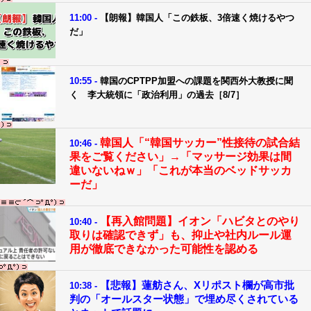
11:00 -
【朗報】韓国人「この鉄板、3倍速く焼けるやつ
だ」
10:55 -
韓国のCPTPP加盟への課題を関西外大教授に聞
く 李大統領に「政治利用」の過去［8/7］
韓国人「“韓国サッカー”性接待の試合結
10:46 -
果をご覧ください」→「マッサージ効果は間
違いないねｗ」「これが本当のベッドサッカ
ーだ」
【再入館問題】イオン「ハビタとのやり
10:40 -
取りは確認できず」も、抑止や社内ルール運
用が徹底できなかった可能性を認める
【悲報】蓮舫さん、Xリポスト欄が高市批
10:38 -
判の「オールスター状態」で埋め尽くされている