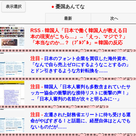
●
憂国あんてな
表示選択
最新
次へ
RSS -
韓国人「日本で働く韓国人が教える日
本の現実がこちら…」→「えっ、マジで？」
「本当なのか…？（ﾌﾞﾙﾌﾞﾙ」＝韓国の反応
注目 -
日本のフォント企業を買収した海外資本、
「なんで自ら売上ゼロにするようなことするの」
とドン引きするような方針転換を……
注目 -
韓国人「日本人審判も多数含まれていたサ
ッカー協会の衝撃的な接待リストに衝撃の声！」
→「日本人審判の名前が次々と明るみに‥」
注目 -
左遷された財務省エリートに待ち受ける運
命がやばすぎる！と話題に、経歴自体はとんでも
ないものだが……