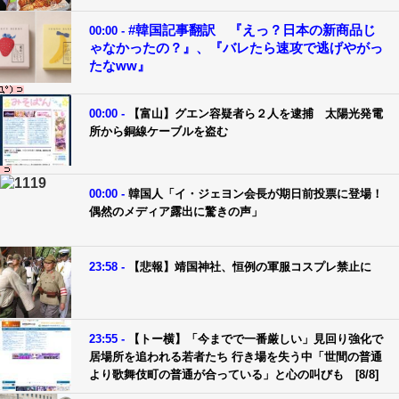
#韓国記事翻訳 『えっ？日本の新商品じ
00:00 -
ゃなかったの？』、『バレたら速攻で逃げやがっ
たなww』
00:00 -
【富山】グエン容疑者ら２人を逮捕 太陽光発電
所から銅線ケーブルを盗む
00:00 -
韓国人「イ・ジェヨン会長が期日前投票に登場！
偶然のメディア露出に驚きの声」
23:58 -
【悲報】靖国神社、恒例の軍服コスプレ禁止に
23:55 -
【トー横】「今までで一番厳しい」見回り強化で
居場所を追われる若者たち 行き場を失う中「世間の普通
より歌舞伎町の普通が合っている」と心の叫びも [8/8]