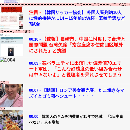
注目 -
【韓国サッカー協会】 外国人審判約10人
に性的接待か…14～15年前のW杯・五輪予選など
7試合
【速報】長崎市、中国に忖度して台湾と
00:10 -
国際問題 台湾欠席「指定座席を使節団区域外
にされた」と抗議
某バラエティに出演した偏差値70エリ
00:09 -
ート軍団、「こんな好感度の低い組み合わせ
は中々ないよ」と視聴者を呆れさせてしまう
【動画】ロシア美女観光客、たこ焼きをマ
00:07 -
ズイとゴミ箱へシュート・・・・
00:00 -
韓国人のキムチ消費量が15年で急減 「1日中食
べない」人も増加