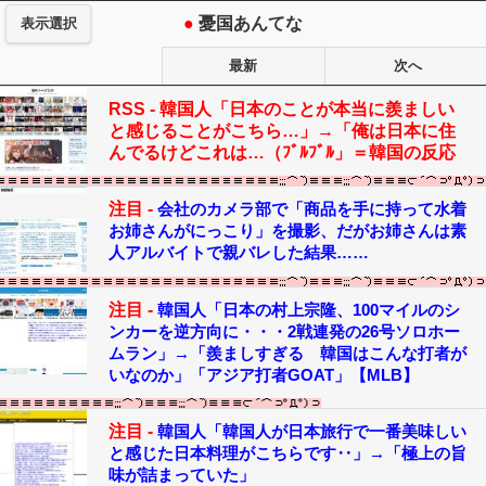
●
憂国あんてな
表示選択
最新
次へ
RSS -
韓国人「日本のことが本当に羨ましい
と感じることがこちら…」→「俺は日本に住
んでるけどこれは…（ﾌﾞﾙﾌﾞﾙ」＝韓国の反応
注目 -
会社のカメラ部で「商品を手に持って水着
お姉さんがにっこり」を撮影、だがお姉さんは素
人アルバイトで親バレした結果……
注目 -
韓国人「日本の村上宗隆、100マイルのシ
ンカーを逆方向に・・・2戦連発の26号ソロホー
ムラン」→「羨ましすぎる 韓国はこんな打者が
いなのか」「アジア打者GOAT」【MLB】
注目 -
韓国人「韓国人が日本旅行で一番美味しい
と感じた日本料理がこちらです‥」→「極上の旨
味が詰まっていた」